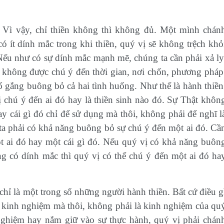
. Vì vậy, chỉ thiền không thì không đủ. Một mình chán
 ít dính mắc trong khi thiền, quý vị sẽ không trệch khỏ
u như có sự dính mắc mạnh mẽ, chúng ta cần phải xả ly
vị không được chú ý đến thời gian, nơi chốn, phương pháp
cố gắng buông bỏ cả hai tình huống. Như thế là hành thiền
ị chú ý đến ai đó hay là thiền sinh nào đó. Sự Thật khôn
ay cái gì đó chỉ để sử dụng mà thôi, không phải để nghĩ l
 ta phải có khả năng buông bỏ sự chú ý đến một ai đó. Cầ
t ai đó hay một cái gì đó. Nếu quý vị có khả năng buôn
g có dính mắc thì quý vị có thể chú ý đến một ai đó ha
chỉ là một trong số những người hành thiền. Bất cứ điều g
để kinh nghiệm mà thôi, không phải là kinh nghiệm của qu
ghiệm hay nắm giữ vào sự thực hành, quý vị phải chán