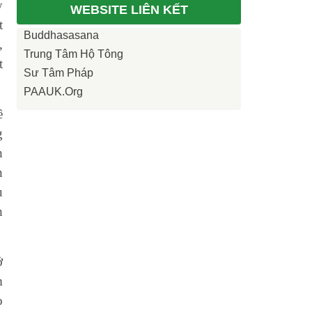
y
WEBSITE LIÊN KẾT
t
Buddhasasana
,
Trung Tâm Hộ Tông
t
Sư Tâm Pháp
PAAUK.org
ề
g
h
n
u
h
ở
m
o