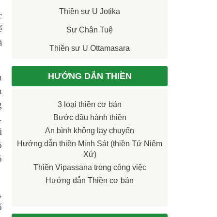
Thiền sư U Jotika
c
ế
Sư Chân Tuệ
à
Thiền sư U Ottamasara
HƯỚNG DẪN THIỀN
n
h
g
3 loại thiền cơ bản
.
Bước đầu hành thiền
i
An bình không lay chuyển
Hướng dẫn thiền Minh Sát (thiền Tứ Niệm
ó
Xứ)
ó
Thiền Vipassana trong công việc
Hướng dẫn Thiền cơ bản
,
ố