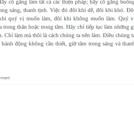
 Hãy cố gắng làm tất cả các thiện pháp; hãy cố gắng buôn
ong sáng, thanh tịnh. Việc đó đôi khi dễ, đôi khi khó. Đô
i khi quý vị muốn làm, đôi khi không muốn làm. Quý v
 trong thân hoặc trong tâm. Hãy chỉ tiếp tục làm những g
. Chỉ làm mà thôi là cách chúng ta nên làm. Điều chúng t
 hành động không cần thiết, giữ tâm trong sáng và than
mment