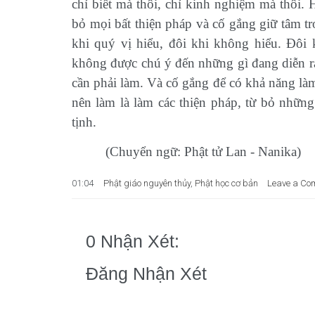
chỉ biết mà thôi, chỉ kinh nghiệm mà thôi.
bỏ mọi bất thiện pháp và cố gắng giữ tâm tr
khi quý vị hiểu, đôi khi không hiểu. Đô
không được chú ý đến những gì đang diễn ra
cần phải làm. Và cố gắng để có khả năng làm
nên làm là làm các thiện pháp, từ bỏ những
tịnh.
(Chuyển ngữ: Phật tử Lan - Nanika)
01:04
Phật giáo nguyên thủy
,
Phật học cơ bản
Leave a Co
0 Nhận Xét:
Đăng Nhận Xét