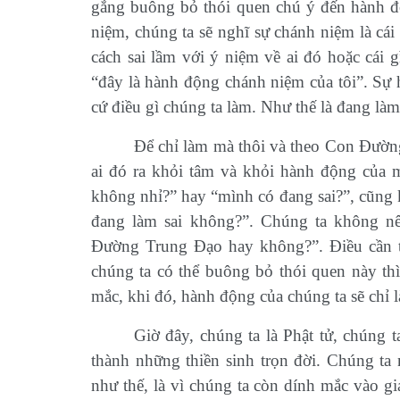
gắng buông bỏ thói quen chú ý đến hành đ
niệm, chúng ta sẽ nghĩ sự chánh niệm là cá
cách sai lầm với ý niệm về ai đó hoặc cái g
“đây là hành động chánh niệm của tôi”. Sự h
cứ điều gì chúng ta làm. Như thế là đang làm
Để chỉ làm mà thôi và theo Con Đường
ai đó ra khỏi tâm và khỏi hành động của
không nhỉ?” hay “mình có đang sai?”, cũn
đang làm sai không?”. Chúng ta không nê
Đường Trung Đạo hay không?”. Điều cần th
chúng ta có thể buông bỏ thói quen này th
mắc, khi đó, hành động của chúng ta sẽ chỉ l
Giờ đây, chúng ta là Phật tử, chúng 
thành những thiền sinh trọn đời. Chúng ta
như thế, là vì chúng ta còn dính mắc vào g