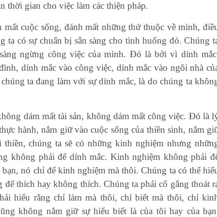
 thời gian cho việc làm các thiện pháp.
h mất cuộc sống, đánh mất những thứ thuộc về mình, điề
ng ta có sự chuẩn bị sẵn sàng cho tình huống đó. Chúng t
sàng ngừng công việc của mình. Đó là bởi vì dính mắc
đình, dính mắc vào công việc, dính mắc vào ngôi nhà củ
, chúng ta đang làm với sự dính mắc, là do chúng ta khôn
hông dám mất tài sản, không dám mất công việc. Đó là l
 thực hành, nắm giữ vào cuộc sống của thiền sinh, nắm gi
i thiền, chúng ta sẽ có những kinh nghiệm nhưng nhữn
ũng không phải để dính mắc. Kinh nghiệm không phải đ
 bạn, nó chỉ để kinh nghiệm mà thôi. Chúng ta có thể hiể
để thích hay không thích. Chúng ta phải cố gắng thoát r
ải hiểu rằng chỉ làm mà thôi, chỉ biết mà thôi, chỉ kin
ũng không nắm giữ sự hiểu biết là của tôi hay của bạn