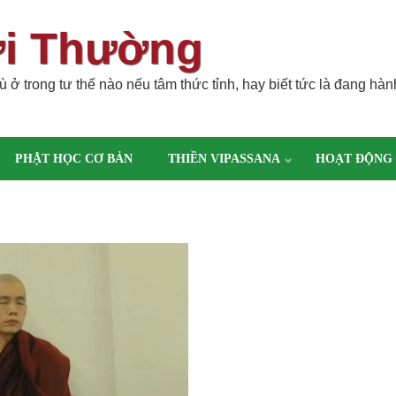
ời Thường
 ở trong tư thế nào nếu tâm thức tỉnh, hay biết tức là đang hàn
PHẬT HỌC CƠ BẢN
THIỀN VIPASSANA
HOẠT ĐỘNG