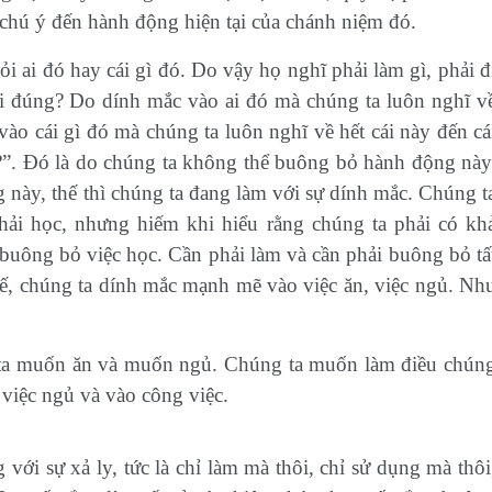
chú ý đến hành động hiện tại của chánh niệm đó.
i ai đó hay cái gì đó. Do vậy họ nghĩ phải làm gì, phải đ
, ai đúng? Do dính mắc vào ai đó mà chúng ta luôn nghĩ v
ào cái gì đó mà chúng ta luôn nghĩ về hết cái này đến cá
ng?”. Đó là do chúng ta không thể buông bỏ hành động này
này, thế thì chúng ta đang làm với sự dính mắc. Chúng t
phải học, nhưng hiếm khi hiểu rằng chúng ta phải có kh
buông bỏ việc học. Cần phải làm và cần phải buông bỏ tấ
ế, chúng ta dính mắc mạnh mẽ vào việc ăn, việc ngủ. Nh
ta muốn ăn và muốn ngủ. Chúng ta muốn làm điều chún
 việc ngủ và vào công việc.
với sự xả ly, tức là chỉ làm mà thôi, chỉ sử dụng mà thôi