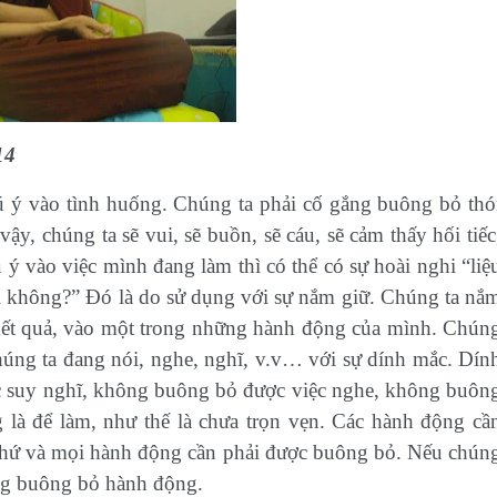
14
hú ý vào tình huống. Chúng ta phải cố gắng buông bỏ thó
y, chúng ta sẽ vui, sẽ buồn, sẽ cáu, sẽ cảm thấy hối tiếc
 ý vào việc mình đang làm thì có thể có sự hoài nghi “liệ
i không?” Đó là do sử dụng với sự nắm giữ. Chúng ta nắ
kết quả, vào một trong những hành động của mình. Chún
 chúng ta đang nói, nghe, nghĩ, v.v… với sự dính mắc. Dín
c suy nghĩ, không buông bỏ được việc nghe, không buôn
 là để làm, như thế là chưa trọn vẹn. Các hành động cầ
thứ và mọi hành động cần phải được buông bỏ. Nếu chún
ăng buông bỏ hành động.