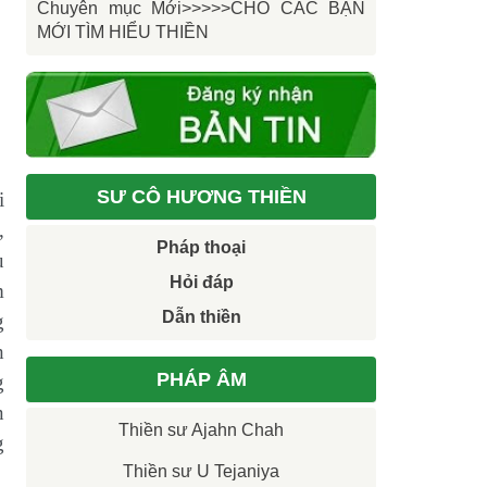
Chuyên mục Mới>>>>>CHO CÁC BẠN
MỚI TÌM HIỂU THIỀN
SƯ CÔ HƯƠNG THIỀN
i
,
Pháp thoại
u
Hỏi đáp
m
Dẫn thiền
g
h
PHÁP ÂM
g
n
Thiền sư Ajahn Chah
g
Thiền sư U Tejaniya