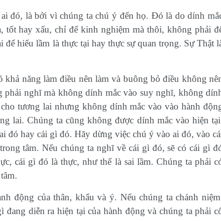
ai đó, là bởi vì chúng ta chú ý đến họ. Đó là do dính mắ
a, tốt hay xấu, chỉ để kinh nghiệm mà thôi, không phải đ
để hiểu lầm là thực tại hay thực sự quan trọng. Sự Thật l
có khả năng làm điều nên làm và buông bỏ điều không nê
g phải nghĩ mà không dính mắc vào suy nghĩ, không dín
cho tương lai nhưng không dính mắc vào vào hành độn
g lai. Chúng ta cũng không được dính mắc vào hiện tại
ai đó hay cái gì đó. Hãy dừng việc chú ý vào ai đó, vào cá
trong tâm. Nếu chúng ta nghĩ về cái gì đó, sẽ có cái gì đ
ực, cái gì đó là thực, như thế là sai lầm. Chúng ta phải c
 tâm.
ành động của thân, khẩu và ý. Nếu chúng ta chánh niệm
gì đang diễn ra hiện tại của hành động và chúng ta phải c