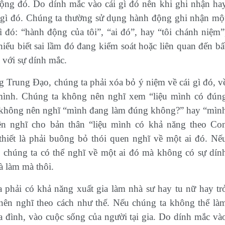
ộng đó. Do dính mắc vào cái gì đó nên khi ghi nhận ha
i gì đó. Chúng ta thường sử dụng hành động ghi nhận mộ
ì đó: “hành động của tôi”, “ai đó”, hay “tôi chánh niệm”
iểu biết sai lầm đó đang kiểm soát hoặc liên quan đến bấ
 với sự dính mắc.
 Trung Đạo, chúng ta phải xóa bỏ ý niệm về cái gì đó, v
 mình. Chúng ta không nên nghĩ xem “liệu mình có đún
g không nên nghĩ “mình đang làm đúng không?” hay “mìn
n nghĩ cho bản thân “liệu mình có khả năng theo Co
iết là phải buông bỏ thói quen nghĩ về một ai đó. Nế
ì chúng ta có thể nghĩ về một ai đó mà không có sự dín
à làm mà thôi.
ta phải có khả năng xuất gia làm nhà sư hay tu nữ hay tr
 nên nghĩ theo cách như thế. Nếu chúng ta không thể là
ia đình, vào cuộc sống của người tại gia. Do dính mắc và