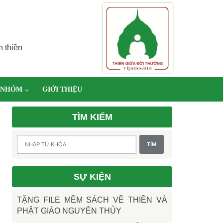
h thiền
 NHÓM
GIỚI THIỆU
TÌM KIẾM
SỰ KIỆN
TẶNG FILE MỀM SÁCH VỀ THIỀN VÀ
PHẬT GIÁO NGUYÊN THỦY