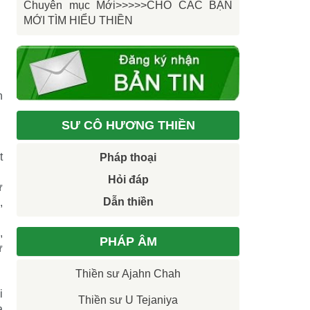
Chuyên mục Mới>>>>>CHO CÁC BẠN
MỚI TÌM HIỂU THIỀN
n
SƯ CÔ HƯƠNG THIỀN
t
Pháp thoại
Hỏi đáp
ư
Dẫn thiền
,
,
PHÁP ÂM
ư
Thiền sư Ajahn Chah
i
Thiền sư U Tejaniya
a