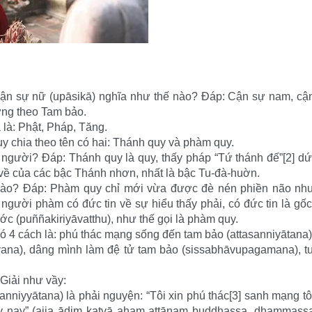
ận sự nữ (upāsikā) nghĩa như thế nào? Đáp: Cận sự nam, cậ
ơng theo Tam bảo.
 là: Phật, Pháp, Tăng.
y chia theo tên có hai: Thánh quy và phàm quy.
gười? Đáp: Thánh quy là quy, thấy pháp “Tứ thánh đế”[2] dứ
i về của các bậc Thánh nhơn, nhất là bậc Tu-đà-huờn.
ào? Đáp: Phàm quy chỉ mới vừa được đè nén phiền não nh
người phàm có đức tin về sự hiểu thấy phải, có đức tin là gốc
ớc (puññakiriyāvatthu), như thế gọi là phàm quy.
có 4 cách là: phú thác mạng sống đến tam bảo (attasanniyātana)
yana), dâng mình làm đệ tử tam bảo (sissabhāvupagamana), t
 Giải như vầy:
yyātana) là phải nguyện: “Tôi xin phú thác[3] sanh mạng tô
y nay” (ajja ādiṃ katvā ahaṃ attānaṃ buddhassa, dhammass