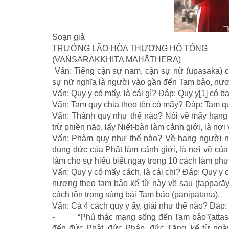
Soạn giả
TRƯỞNG LÃO HÒA THƯỢNG HỘ TÔNG
(VAṄSARAKKHITA MAHĀTHERA)
Vấn: Tiếng cận sự nam, cận sự nữ (upasaka) c
sự nữ nghĩa là người vào gần đến Tam bảo, nư
Vấn: Quy y có mấy, là cái gì? Đáp: Quy y[1] có ba
Vấn: Tam quy chia theo tên có mấy? Đáp: Tam qu
Vấn: Thánh quy như thế nào? Nói về mấy hạng n
trừ phiền não, lấy Niết-bàn làm cảnh giới, là nơ
Vấn: Phàm quy như thế nào? Về hạng người n
dùng đức của Phật làm cảnh giới, là nơi về của 
làm cho sự hiểu biết ngay trong 10 cách làm phư
Vấn: Quy y có mấy cách, là cái chi? Đáp: Quy y 
nương theo tam bảo kể từ này về sau (tapparā
cách tôn trọng sùng bái Tam bảo (pānipātana).
Vấn: Cả 4 cách quy y ấy, giải như thế nào? Đáp:
- “Phú thác mạng sống đến Tam bảo”(attasanni
đến đức Phật, đức Pháp, đức Tăng, kể từ ngà