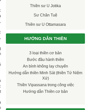
Thiền sư U Jotika
c
Sư Chân Tuệ
à
,
Thiền sư U Ottamasara
c
,
HƯỚNG DẪN THIỀN
g
3 loại thiền cơ bản
ṃ
Bước đầu hành thiền
ó
An bình không lay chuyển
Hướng dẫn thiền Minh Sát (thiền Tứ Niệm
Xứ)
h
Thiền Vipassana trong công việc
c
t
Hướng dẫn Thiền cơ bản
à
n