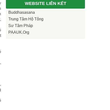
y
WEBSITE LIÊN KẾT
n
Buddhasasana
n
Trung Tâm Hộ Tông
,
Sư Tâm Pháp
ó
PAAUK.org
t
ó
,
,
g
ỏ