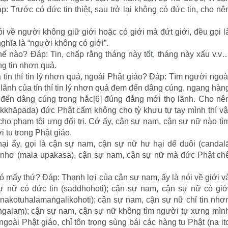
 Trước có đức tin thiệt, sau trở lại không có đức tin, cho nê
i về người không giữ giới hoặc có giới mà đứt giới, đều gọi l
 nghĩa là “người không có giới”.
thế nào? Đáp: Tin, chấp rằng tháng này tốt, tháng này xấu v.v
ng tin nhơn quả.
 tín thí tin lý nhơn quả, ngoài Phật giáo? Đáp: Tìm người ngoà
 lãnh của tín thí tin lý nhơn quả đem đến dâng cúng, ngang hàn
i đến dâng cúng trong hắc[6] đúng đắng mới thọ lãnh. Cho nê
sikkhāpada) đức Phật cấm không cho tỳ khưu tự tay mình thí vậ
cho phạm tội ưng đối trị. Cớ ấy, cận sự nam, cận sự nữ nào tì
i tu trong Phật giáo.
ại ấy, gọi là cận sự nam, cận sự nữ hư hại dể duôi (candal
 nhơ (mala upakasa), cận sự nam, cận sự nữ mà đức Phật ch
 mấy thứ? Đáp: Thạnh lợi của cận sự nam, ấy là nói về giới v
ự nữ có đức tin (saddhohoti); cận sự nam, cận sự nữ có giớ
 (nakotuhalamaṅgalikohoti); cận sự nam, cận sự nữ chỉ tin nhơ
ṅgalaṃ); cận sự nam, cận sự nữ không tìm người tự xưng mìn
 ngoài Phật giáo, chỉ tôn trọng sùng bái các hàng tu Phật (na it