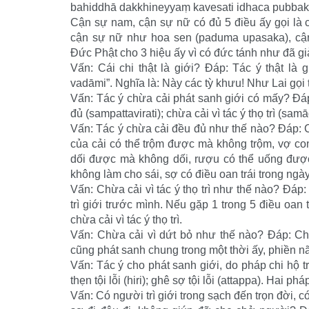
bahiddhā dakkhineyyaṃ kavesati idhaca pubbakā
Cận sự nam, cận sự nữ có đủ 5 điều ấy gọi là 
cận sự nữ như hoa sen (paduma upasaka), cận
Đức Phật cho 3 hiệu ấy vì có đức tánh như đã giả
Vấn: Cái chi thật là giới? Đáp: Tác ý thật là
vadāmi”. Nghĩa là: Này các tỳ khưu! Như Lai gọi t
Vấn: Tác ý chừa cải phát sanh giới có mấy? Đáp
đủ (sampattavirati); chừa cải vì tác ý thọ trì (sa
Vấn: Tác ý chừa cải đều đủ như thế nào? Đáp: C
của cải có thể trộm được mà không trộm, vợ c
dối được mà không dối, rượu có thể uống đượ
không làm cho sái, sợ có điều oan trái trong ngày
Vấn: Chừa cải vì tác ý thọ trì như thế nào? Đáp: 
trì giới trước mình. Nếu gặp 1 trong 5 điều oan 
chừa cải vì tác ý thọ trì.
Vấn: Chừa cải vì dứt bỏ như thế nào? Đáp: Chừ
cũng phát sanh chung trong một thời ấy, phiền nã
Vấn: Tác ý cho phát sanh giới, do pháp chi hộ t
thẹn tội lỗi (hiri); ghê sợ tội lỗi (attappa). Hai 
Vấn: Có người trì giới trong sạch đến trọn đời, 