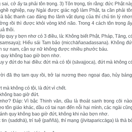
 sai, cớ ấy ta phải tôn trọng. 3) Tôn trọng, tín rằng: đức Phật nà
 nghề nghiệp, nay Ngài được giác ngộ làm Phật, ta cần phải tô
 là bậc thanh cao đáng thọ lãnh vật dụng của thí chủ tin lý nhơ
 rồi thì được khỏi vòng khổ não. Trong 4 cách tôn trọng ấy
ả thôi.
 quy y bợn nhơ có 3 điều, là: Không biết Phật, Pháp, Tăng, c
(saṃsaya); Hiểu sái Tam bảo (micchāñaṇadassana). Không đứ
ận sự nam, cận sự nữ không được nhiều phước báu.
 quy không bao giờ bợn nhơ.
 y đứt do hai điều: đứt mà có tội (sāvajjoca), đứt mà không c
i đã thọ tam quy rồi, trở lại nương theo ngoại đạo, hủy báng
mà không có tội, là đứt vì chết.
không bao giờ đứt.
hơ? Đáp: Vì bậc Thinh văn, dầu là thoát sanh trong cõi nào
o tôn giáo khác, dầu có tai nạn đến nỗi hại mình, các ngài cũn
hánh quy không bao giờ đứt, không khi nào bợn nhơ.
n (saddhā), trí tuệ (paññā), thí mạng (jīvitapariccāga) là thà b