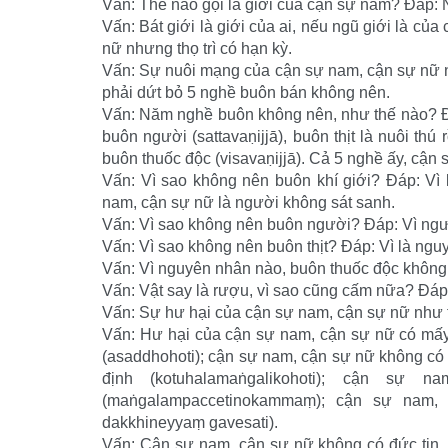
Vấn: Thế nào gọi là giới của cận sự nam? Đáp: N
Vấn: Bát giới là giới của ai, nếu ngũ giới là củ
nữ nhưng thọ trì có hạn kỳ.
Vấn: Sự nuôi mạng của cận sự nam, cận sự nữ 
phải dứt bỏ 5 nghề buôn bán không nên.
Vấn: Năm nghề buôn không nên, như thế nào? Đá
buôn người (sattavaṇijjā), buôn thịt là nuôi thú
buôn thuốc độc (visavaṇijjā). Cả 5 nghề ấy, cận
Vấn: Vì sao không nên buôn khí giới? Đáp: Vì 
nam, cận sự nữ là người không sát sanh.
Vấn: Vì sao không nên buôn người? Đáp: Vì ngư
Vấn: Vì sao không nên buôn thịt? Đáp: Vì là ngu
Vấn: Vì nguyên nhân nào, buôn thuốc độc không 
Vấn: Vật say là rượu, vì sao cũng cấm nữa? Đáp:
Vấn: Sự hư hại của cận sự nam, cận sự nữ như t
Vấn: Hư hại của cận sự nam, cận sự nữ có mấy
(asaddhohoti); cận sự nam, cận sự nữ không có 
định (kotuhalamaṅgalikohoti); cận sự
(maṅgalampaccetinokammaṃ); cận sự nam, 
dakkhineyyaṃ gavesati).
Vấn: Cận sự nam, cận sự nữ không có đức tin, 