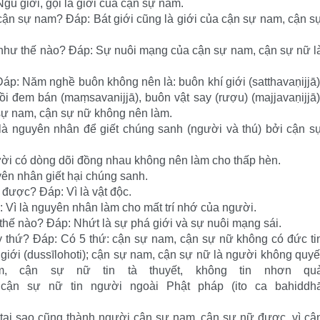
gũ giới, gọi là giới của cận sự nam.
a cận sự nam? Đáp: Bát giới cũng là giới của cận sự nam, cận s
như thế nào? Đáp: Sự nuôi mạng của cận sự nam, cận sự nữ l
p: Năm nghề buôn không nên là: buôn khí giới (satthavaṇijjā)
 rồi đem bán (maṃsavanijjā), buôn vật say (rượu) (majjavaṇijjā)
 sự nam, cận sự nữ không nên làm.
là nguyên nhân để giết chúng sanh (người và thú) bởi cận s
ời có dòng dõi đồng nhau không nên làm cho thấp hèn.
yên nhân giết hại chúng sanh.
được? Đáp: Vì là vật độc.
 Vì là nguyên nhân làm cho mất trí nhớ của người.
hế nào? Đáp: Nhứt là sự phá giới và sự nuôi mạng sái.
 thứ? Đáp: Có 5 thứ: cận sự nam, cận sự nữ không có đức ti
giới (dussīlohoti); cận sự nam, cận sự nữ là người không quyế
 nam, cận sự nữ tin tà thuyết, không tin nhơn qu
cận sự nữ tin người ngoài Phật pháp (ito ca bahiddh
tại sao cũng thành người cận sự nam, cận sự nữ được, vì cậ