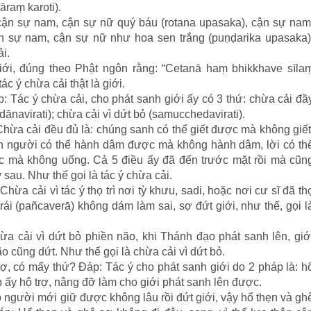
raṃ karoti).
cận sự nam, cận sự nữ quý báu (rotana upasaka), cận sự nam
 sự nam, cận sự nữ như hoa sen trắng (puṇḍarika upasaka)
i.
 giới, đúng theo Phật ngôn rằng: “Cetanā haṃ bhikkhave sīla
ác ý chừa cải thật là giới.
: Tác ý chừa cải, cho phát sanh giới ấy có 3 thứ: chừa cải đầ
mādānavirati); chừa cải vì dứt bỏ (samucchedavirati).
hừa cải đều đủ là: chúng sanh có thể giết được mà không giết
on người có thể hành dâm được mà không hành dâm, lời có th
c mà không uống. Cả 5 điều ấy đã đến trước mặt rồi mà cũn
 sau. Như thế gọi là tác ý chừa cải.
Chừa cải vì tác ý thọ trì nơi tỳ khưu, sadi, hoặc nơi cư sĩ đã th
trái (pañcaverā) không dám làm sai, sợ đứt giới, như thế, gọi l
a cải vì dứt bỏ phiền não, khi Thánh đạo phát sanh lên, giớ
o cũng dứt. Như thế gọi là chừa cải vì dứt bỏ.
rợ, có mấy thứ? Đáp: Tác ý cho phát sanh giới do 2 pháp là: h
pháp ấy hộ trợ, nâng đỡ làm cho giới phát sanh lên được.
có người mới giữ được không lâu rồi đứt giới, vậy hổ thẹn và gh