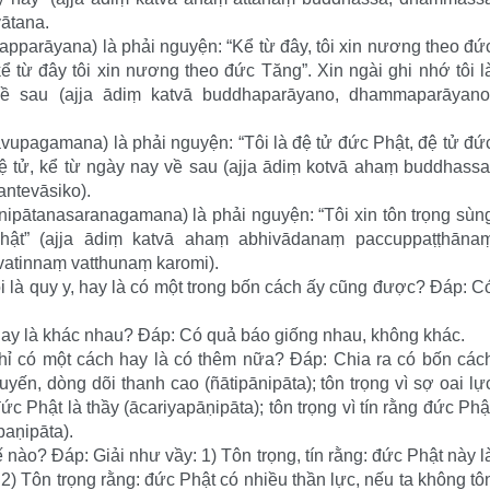
yātana.
arāyana) là phải nguyện: “Kể từ đây, tôi xin nương theo đứ
ể từ đây tôi xin nương theo đức Tăng”. Xin ngài ghi nhớ tôi l
 sau (ajja ādiṃ katvā buddhaparāyano, dhammaparāyano
agamana) là phải nguyện: “Tôi là đệ tử đức Phật, đệ tử đứ
đệ tử, kể từ ngày nay về sau (ajja ādiṃ kotvā ahaṃ buddhassa
ntevāsiko).
ātanasaranagamana) là phải nguyện: “Tôi xin tôn trọng sùn
hật” (ajja ādiṃ katvā ahaṃ abhivādanaṃ paccuppaṭṭhāna
tinnaṃ vatthunaṃ karomi).
i là quy y, hay là có một trong bốn cách ấy cũng được? Đáp: C
hay là khác nhau? Đáp: Có quả báo giống nhau, không khác.
chỉ có một cách hay là có thêm nữa? Đáp: Chia ra có bốn các
quyến, dòng dõi thanh cao (ñātipānipāta); tôn trọng vì sợ oai lự
ức Phật là thầy (ācariyapāṇipāta); tôn trọng vì tín rằng đức Phậ
aṇipāta).
ế nào? Đáp: Giải như vầy: 1) Tôn trọng, tín rằng: đức Phật này l
 2) Tôn trọng rằng: đức Phật có nhiều thần lực, nếu ta không tô