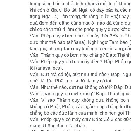
trọng sùng bái ta phải bị hư hại vì một lẽ gì không
khi còn ở địa vị Bồ tát, Ngài có dạy bảo ta các
trọng Ngài. 4) Tôn trọng, tín rằng: đức Phật này
quả đem đến dâng cúng người nào đã cúng dường
chỉ có cách thứ 4 làm cho phép quy y được kết qu
Vấn: Phép quy y bợn nhơ có mấy điều? Đáp: Phép
đức như thế nào (aññāna); Nghi ngờ Tam bảo 
tam quy, nhưng Tam quy không được tỏ rạng, c
Vấn: Thánh quy có bợn nhơ chăng? Đáp: Thánh
Vấn: Phép quy y đứt do mấy điều? Đáp: Phép quy
tội (anavajjoca).
Vấn: Đứt mà có tội, đứt như thế nào? Đáp: Ngườ
nhứt là đức Phật, gọi là đứt tam y có tội.
Vấn: Như thế nào, đứt mà không có tội? Đáp: Đứt 
Vấn: Thánh quy, có đứt không? Đáp: Thánh quy 
Vấn: Vì sao Thánh quy không đứt, không bợn n
không có Phật, Pháp, các ngài cũng chẳng tin the
chẳng bỏ các đức lành của mình; cho nên gọi T
Vấn: Phép quy y có mấy chi? Đáp: Có 3 chi: đức ti
mạng không đành lìa pháp.