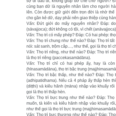
sợ đi đâu đi, không giúp đỡ che chở người? Đá
cùng bạn dữ là nguyên nhân làm cho người hành
lên. Còn được giữ giới đến trọn đời là nhờ th
cho gần kẻ dữ, dạy phải nên giao thiệp cùng hàng 
Vấn: Đứt giới do mấy nguyên nhân? Đáp: do 
(sāvajjoca); đứt không có tội, vì chết (anāvajjoca)
Vấn: Thọ trì có mấy phép? Đáp: Có hai phép: thọ
Vấn: Thọ trì chung như thế nào? Đáp: Thọ trì tất c
nói: sát sanh, trộm cắp…, như thế, gọi là thọ trì
Vấn: Thọ trì riêng, như thế nào? Đáp: Thọ trì ri
là thọ trì riêng (paccekasamādāna).
Vấn: Thọ trì chỉ có hai phép ấy, hay là cò
(hīnasamādāna), thọ tri bậc trung (majjhimasamā
Vấn: Thọ trì bậc thấp, như thế nào? Đáp: Thọ trì
(adhipatidhama). Nếu cả 4 pháp ấy thấp hèn thì
(diṭṭhi) và kiêu hãnh (māna) nhập vào khuấy rối 
gọi là thọ trì thấp hèn.
Vấn: Thọ trì bực trung như thế nào? Đáp: Thọ t
muốn, tà kiến và kiêu hãnh nhập vào khuấy rố
như thế gọi là thọ trì bực trung (majjhimasamādā
Vấn: Thọ trì bực thượng như thế nào? Đáp: Thọ t