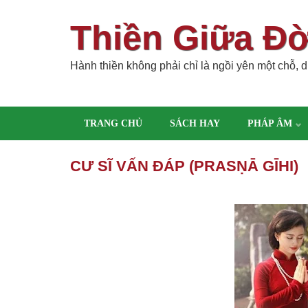
Thiền Giữa Đ
Hành thiền không phải chỉ là ngồi yên một chỗ, dù
TRANG CHỦ
SÁCH HAY
PHÁP ÂM
CƯ SĨ VẤN ĐÁP (PRASṆĀ GĪHI)