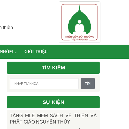
h thiền
 NHÓM
GIỚI THIỆU
TÌM KIẾM
SỰ KIỆN
TẶNG FILE MỀM SÁCH VỀ THIỀN VÀ
PHẬT GIÁO NGUYÊN THỦY