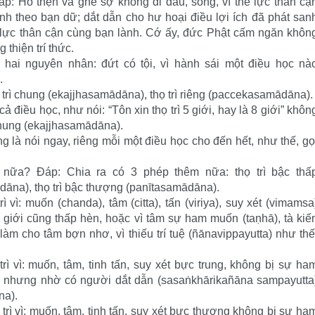
p: Hổ thẹn và ghê sợ không đi đâu, song, vì thế lực thân cậ
 theo bạn dữ; dắt dẫn cho hư hoại điều lợi ích đã phát san
ế lực thân cận cùng bạn lành. Cớ ấy, đức Phật cấm ngăn khôn
thiện trí thức.
hai nguyên nhân: đứt có tội, vì hành sái một điều học nà
.
 trì chung (ekajjhasamādāna), thọ trì riêng (paccekasamādāna).
ả điều học, như nói: “Tôn xin thọ trì 5 giới, hay là 8 giới” khôn
 chung (ekajjhasamādāna).
êng là nói ngay, riêng mỗi một điều học cho đến hết, như thế, gọ
n nữa? Đáp: Chia ra có 3 phép thêm nữa: thọ trì bậc thấ
dāna), thọ trì bậc thượng (panītasamādāna).
 vì: muốn (chanda), tâm (citta), tấn (viriya), suy xét (vimamsa
 giới cũng thấp hèn, hoặc vì tâm sự ham muốn (taṇhā), tà kiế
làm cho tâm bợn nhơ, vì thiếu trí tuệ (ñānavippayutta) như thế
rì vì: muốn, tâm, tinh tấn, suy xét bực trung, không bị sự ha
i, nhưng nhờ có người dắt dẫn (sasaṅkhārikañāna sampayutta
na).
rì vì: muốn, tâm, tinh tấn, suy xét bực thượng không bị sự ha