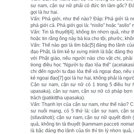
sự nam, cận sự nữ phải có đức tin làm gốc? Đáp:
gọi là hư hại.
Vấn: Phá giới, như thế nào? Đáp: Phá giới là nó
phá giới cả. Phá giới gọi là: “nisīlo” hoặc “asīlo”
Vấn: Tin tà thuyết[4], không tin nhơn quả, như 
hoặc tin rằng ông này bà kia cho tội, phước, khô
Vấn: Thế nào gọi là tìm bậc[5] đáng thọ lãnh của
đạo Phật, là tìm kẻ tự xưng mình là bậc đáng thọ
với Phật giáo, nếu người nào cho vật chi, phả
trong điều học “Người tu đạo lỏa thể” (acelaka
chi đến người tu đạo lỏa thể và ngoại đạo, nếu 
kẻ ngoại đạo[7] gọi là hư hại, không phải là ngườ
Cận sự nam, cận sự nữ có 1 trong 5 điều hư h
upasaka), cận sự nam, cận sự nữ có pháp bợn
trách (patikiṭṭha upasaka).
Vấn: Thạnh lợi của cận sự nam, như thế nào? Có
sự nuôi mạng, có 5 thứ là: cận sự nam, cận s
(sīlavāhoti); cận sự nam, cận sự nữ quyết định
quả, không tin tà thuyết (kammam pacceti noma
là bậc đáng thọ lãnh của tín thí tin lý nhơn quả,