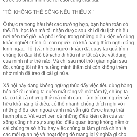
“TÔI KHÔNG THỂ SỐNG NẾU THIẾU X.”
Ồ thực ra trong hầu hết các trường hợp, bạn hoàn toàn có
thể. Bài học lớn mà tôi nhận được sau khi đi du lịch nhiều
nơi trên thế giới và phải sống trong những điều kiện vô cùng
khắc nghiệt chính là: con người có khả năng thích nghi đáng
kinh ngạc. Tôi (và nhiều người khác) đã quay lại quá trình
chúng tôi đau khổ bán/cho đi hầu như tất cả các vật dụng
của mình như thế nào. Và chỉ sau một thời gian ngắn sau
đó, chúng tôi nhận ra rằng mình thậm chí còn không thèm
nhớ mình đã trao đi cái gì nữa.
Xã hội này đang không ngừng thúc đẩy việc tiêu dùng hàng
hóa để rồi chúng ta quên mất rằng về mặt tâm lý, chúng ta
đã có tất cả những thứ mà mình cần. Tâm trí con người sở
hữu khả năng kì diệu, có thể nhanh chóng thích nghi với
những điều kiện ngoại cảnh mà vẫn giữ được trạng thái
hạnh phúc. Và vượt trên cả những điều kiện cần của sự
sống cũng như sự sung túc, điều quan trọng không nằm ở
cái chúng ta sở hữu hay việc chúng ta làm gì mà chính là
các mối quan hệ và hoạt động đó mang lại ý nghĩa gì cho