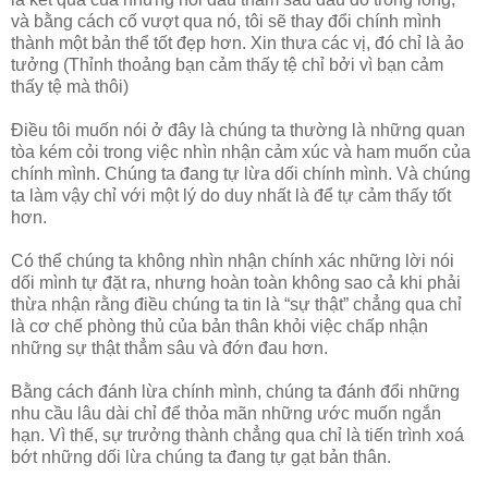
và bằng cách cố vượt qua nó, tôi sẽ thay đổi chính mình
thành một bản thể tốt đẹp hơn. Xin thưa các vị, đó chỉ là ảo
tưởng (Thỉnh thoảng bạn cảm thấy tệ chỉ bởi vì bạn cảm
thấy tệ mà thôi)
Điều tôi muốn nói ở đây là chúng ta thường là những quan
tòa kém cỏi trong việc nhìn nhận cảm xúc và ham muốn của
chính mình. Chúng ta đang tự lừa dối chính mình. Và chúng
ta làm vậy chỉ với một lý do duy nhất là để tự cảm thấy tốt
hơn.
Có thể chúng ta không nhìn nhận chính xác những lời nói
dối mình tự đặt ra, nhưng hoàn toàn không sao cả khi phải
thừa nhận rằng điều chúng ta tin là “sự thật” chẳng qua chỉ
là cơ chế phòng thủ của bản thân khỏi việc chấp nhận
những sự thật thẳm sâu và đớn đau hơn.
Bằng cách đánh lừa chính mình, chúng ta đánh đổi những
nhu cầu lâu dài chỉ để thỏa mãn những ước muốn ngắn
hạn. Vì thế, sự trưởng thành chẳng qua chỉ là tiến trình xoá
bớt những dối lừa chúng ta đang tự gạt bản thân.