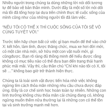
Nhiều người trong chúng ta dùng những lời nói dối tương
tự để bảo vệ bản thân mình. Dưới đây là một số lời nói dối
mà tôi đã tổng hợp lại dựa trên chính thực tế cuộc sống của
mình cũng như của những người tôi đã làm việc.
“NẾU TÔI CÓ THỂ X THÌ CUỘC SỐNG CỦA TÔI SẼ VÔ
CÙNG TUYỆT VỜI.”
Trước tiên hãy chọn bất cứ việc gì bạn muốn để thế vào chữ
X: kết hôn, làm tình, được thăng chức, mua xe hơi đời mới,
có một căn nhà mới, sở hữu một con vật nuôi mới, gì
cũngđược. Bạn rõ ràng đủ thông minh để hiểu được rằng
không có mục tiêu nào có thể đưa bạn đến trạng thái hạnh
phúc mãi mãi. Vậy thì, câu thần chú “Chỉ khi nào tôi có X, tôi
sẽ …” không bao giờ trở thành hiện thực.
Chúng ta là loài sinh vật được tiến hóa nhờ việc không
ngừng tìm cách thỏa mãn những nhu cầu chưa được đáp
ứng. Đây là cơ chế sinh học hoàn toàn tự nhiên. Những con
linh trưởng không chịu thỏa mãn cái chúng đang có, không
ngừng muốn thêm nữa thường lại là những con có thể tồn
tại và sinh trưởng mạnh mẽ hơn.