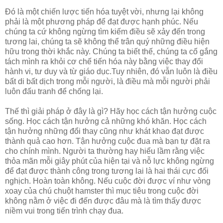
Đó là một chiến lược tiến hóa tuyệt vời, nhưng lại không
phải là một phương pháp để đạt được hạnh phúc. Nếu
chúng ta cứ không ngừng tìm kiếm điều sẽ xảy đến trong
tương lai, chúng ta sẽ không thể trân quý những điều hiện
hữu trong thời khắc này. Chúng ta biết thế, chúng ta cố gắng
tách mình ra khỏi cơ chế tiến hóa này bằng việc thay đổi
hành vi, tư duy và từ giáo dục.Tuy nhiên, đó vẫn luôn là điều
bất di bất dịch trong mỗi người, là điều mà mỗi người phải
luôn đấu tranh để chống lại.
Thế thì giải pháp ở đây là gì? Hãy học cách tận hưởng cuộc
sống. Học cách tận hưởng cả những khó khăn. Học cách
tận hưởng những đổi thay cũng như khát khao đạt được
thành quả cao hơn. Tận hưởng cuộc đua mà bạn tự đặt ra
cho chính mình. Người ta thường hay hiểu lầm rằng việc
thỏa mãn mỗi giây phút của hiện tại và nỗ lực không ngừng
để đạt được thành công trong tương lai là hai thái cực đối
nghịch. Hoàn toàn không. Nếu cuộc đời được ví như vòng
xoay của chú chuột hamster thì mục tiêu trong cuộc đời
không nằm ở việc đi đến được đâu mà là tìm thấy được
niềm vui trong tiến trình chạy đua.