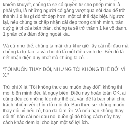
khiếm khuyết, chúng ta sẽ có quyền tự cho phép mình là
phái yếu, là những người cố gắng vượt qua nỗi đau để trở
thành 1 điều gì đó tốt đẹp hơn, một cá thể đặc biệt. Ngược
lại, nếu chúng ta chấp nhận cái đẹp trong chính mình, trân
quý giá trị của bản thân, chúng ta sẽ trở thành 1 kẻ vô danh,
1 phần của đám đông ngoài kia.
Và cứ như thế, chúng ta mãi khư khư giữ lấy cái nỗi đau mà
chúng ta tự tạo ra và cho đó là một điều vinh dự. Bởi đó là
nét nhận diện duy nhất mà chúng ta có…
“TÔI MUỐN THAY ĐỔI, NHƯNG TÔI KHÔNG THỂ BỞI VÌ
X.”
Trừ phi X là “Tôi không thực sự muốn thay đổi”, không thì
mọi biện minh đều là ngụy biện. Điều này hoàn toàn OK, ai
cũng đều có những lúc như thế cả, vấn đề là bạn phải chịu
trách nhiệm với chính lời nói đó. Bạn thực sự không muốn
thay đổi, vì nếu có, bạn đã làm rồi. Và nếu bạn không thay
đổi thì hẳn cái nỗi đau nỗi buồn gì đó bằng cách này hay
cách khác đem lại cho bạn một số lợi ích.