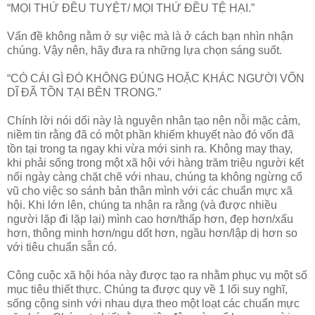
“MỌI THỨ ĐỀU TUYỆT/ MỌI THỨ ĐỀU TỆ HẠI.”
Vấn đề không nằm ở sự việc mà là ở cách bạn nhìn nhận
chúng. Vậy nên, hãy đưa ra những lựa chọn sáng suốt.
“CÓ CÁI GÌ ĐÓ KHÔNG ĐÚNG HOẶC KHÁC NGƯỜI VỐN
DĨ ĐÃ TỒN TẠI BÊN TRONG.”
Chính lời nói dối này là nguyên nhân tạo nên nỗi mặc cảm,
niềm tin rằng đã có một phần khiếm khuyết nào đó vốn đã
tồn tại trong ta ngay khi vừa mới sinh ra. Không may thay,
khi phải sống trong một xã hội với hàng trăm triệu người kết
nối ngày càng chặt chẽ với nhau, chúng ta không ngừng cổ
vũ cho việc so sánh bản thân mình với các chuẩn mực xã
hội. Khi lớn lên, chúng ta nhận ra rằng (và được nhiều
người lặp đi lặp lại) mình cao hơn/thấp hơn, đẹp hơn/xấu
hơn, thông minh hơn/ngu dốt hơn, ngầu hơn/lập dị hơn so
với tiêu chuẩn sẵn có.
Công cuộc xã hội hóa này được tạo ra nhằm phục vụ một số
mục tiêu thiết thực. Chúng ta được quy về 1 lối suy nghĩ,
sống cộng sinh với nhau dựa theo một loạt các chuẩn mực