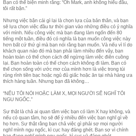
Bạn có thể biện minh rằng: “Oh Mark, anh không hiểu đâu,
tôi rất bận.”
Nhưng việc bận cái gì lại là chọn lựa của bản thân, và bạn
sẽ lựa chọn việc đầu tư thời gian vào những điều có ý nghĩa
với mình. Nếu công việc mà bạn đang làm ngốn đến 80
tiếng một tuần, điều đó có nghĩa là bạn muốn công việc này
hơn bất cứ thứ gì mà bạn nói rằng bạn muốn. Và nếu vì lí do
khách quan nào đó mà bạn phải làm nhiều đến vậy, bạn
hoàn toàn có thể chọn cách để ngừng làm việc điên cuồng
lại. Bạn hoàn toàn có thể chọn cách không đi làm. Bạn có
thể chọn sống với ước mơ của mình hơn là việc trong túi
rủng rỉnh tiền bạc hoặc ngủ đủ giấc hoặc ăn tại nhà hàng ưa
thích hàng tuần. Nhưng bạn đã không…
“NẾU TÔI NÓI HOẶC LÀM X, MỌI NGƯỜI SẼ NGHĨ TÔI
NGU NGỐC.”
Sự thật là chả ai quan tâm việc bạn có làm X hay không, và
nếu có quan tâm, họ sẽ để ý nhiều đến việc bạn nghĩ gì về
họ hơn. Sự thật rằng bạn chả việc gì phải sợ mọi người
nghĩ mình ngu ngốc, kì cục hay đáng ghét. Bạn sợ vì chính
bạn đang nghĩ mình ngu ngốc, kì cục và đáng ghét.