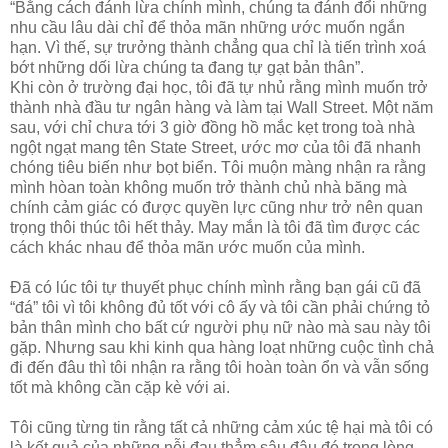
“Bằng cách đánh lừa chính mình, chúng ta đánh đổi những
nhu cầu lâu dài chỉ để thỏa mãn những ước muốn ngắn
hạn. Vì thế, sự trưởng thành chẳng qua chỉ là tiến trình xoá
bớt những dối lừa chúng ta đang tự gạt bản thân”.
Khi còn ở trường đại học, tôi đã tự nhủ rằng mình muốn trở
thành nhà đầu tư ngân hàng và làm tại Wall Street. Một năm
sau, với chỉ chưa tới 3 giờ đồng hồ mắc kẹt trong toà nhà
ngột ngạt mang tên State Street, ước mơ của tôi đã nhanh
chóng tiêu biến như bọt biển. Tôi muộn màng nhận ra rằng
mình hòan toàn không muốn trở thành chủ nhà băng mà
chính cảm giác có được quyền lực cũng như trở nên quan
trọng thôi thúc tôi hết thảy. May mắn là tôi đã tìm được các
cách khác nhau để thỏa mãn ước muốn của mình.
Đã có lúc tôi tự thuyết phục chính mình rằng bạn gái cũ đã
“đá” tôi vì tôi không đủ tốt với cô ấy và tôi cần phải chứng tỏ
bản thân mình cho bất cứ người phụ nữ nào mà sau này tôi
gặp. Nhưng sau khi kinh qua hàng loạt những cuộc tình chả
đi đến đâu thì tôi nhận ra rằng tôi hoàn toàn ổn và vẫn sống
tốt mà không cần cặp kè với ai.
Tôi cũng từng tin rằng tất cả những cảm xúc tệ hại mà tôi có
là kết quả của những nỗi đau thẳm sâu đâu đó trong lòng,