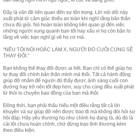
Đây là vấn đề liên quan đến sự tôn trọng. Lời nói dối này
xuất phát từ cảm giác thiếu an toàn khi nghĩ rằng bản thân
chưa đủ giỏi. Nó hoàn toàn không liên quan gì đến việc
những người xung quanh bạn tốt hay xấu vì họ còn bận lo
lắng về việc bạn nghĩ gì về họ cơ mà.
“NẾU TÔI NÓI HOẶC LÀM X, NGƯỜI ĐÓ CUỐI CÙNG SẼ
THAY ĐỔI.”
Bạn không thể thay đổi được ai hết. Bạn chỉ có thể giúp họ
tự thay đổi chính bản thân mình mà thôi. Tất cả hành động
giúp đỡ nhằm để người đó thấy được ánh sáng cuối con
đường hay trở nên tốt đẹp hơn, suy cho cùng đều xuất phát
từ thói lo chuyện bao đồng của bạn mà thôi.
Đồng thời, bạn phải thấu hiểu một điều rằng tất cả lời
khuyên và sự giúp đỡ nên được trao đi mà không đòi hỏi sự
hồi đáp. Hãy yêu thương họ như chính họ đang là, dù đó là
cái tôi chưa hoàn chỉnh, chứ đừng trao tình thương kèm
theo điều kiện.