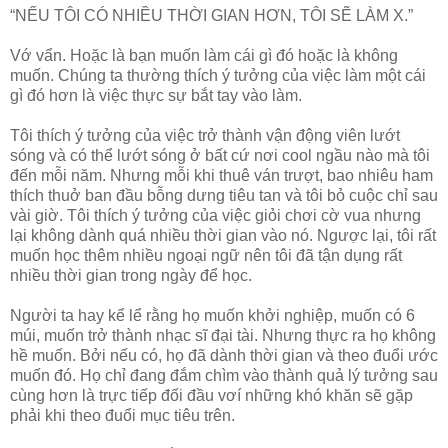
“NẾU TÔI CÓ NHIỀU THỜI GIAN HƠN, TÔI SẼ LÀM X.”
Vớ vẩn. Hoặc là bạn muốn làm cái gì đó hoặc là không
muốn. Chúng ta thường thích ý tưởng của việc làm một cái
gì đó hơn là việc thực sự bắt tay vào làm.
Tôi thích ý tưởng của việc trở thành vận động viên lướt
sóng và có thể lướt sóng ở bất cứ nơi cool ngầu nào mà tôi
đến mỗi năm. Nhưng mỗi khi thuê ván trượt, bao nhiêu ham
thích thuở ban đầu bỗng dưng tiêu tan và tôi bỏ cuộc chỉ sau
vài giờ. Tôi thích ý tưởng của việc giỏi chơi cờ vua nhưng
lại không dành quá nhiều thời gian vào nó. Ngược lại, tôi rất
muốn học thêm nhiều ngoại ngữ nên tôi đã tận dụng rất
nhiều thời gian trong ngày để học.
Người ta hay kể lể rằng họ muốn khởi nghiệp, muốn có 6
múi, muốn trở thành nhạc sĩ đại tài. Nhưng thực ra họ không
hề muốn. Bởi nếu có, họ đã dành thời gian và theo đuổi ước
muốn đó. Họ chỉ đang đắm chìm vào thành quả lý tưởng sau
cùng hơn là trực tiếp đối đầu vơí những khó khăn sẽ gặp
phải khi theo đuổi mục tiêu trên.