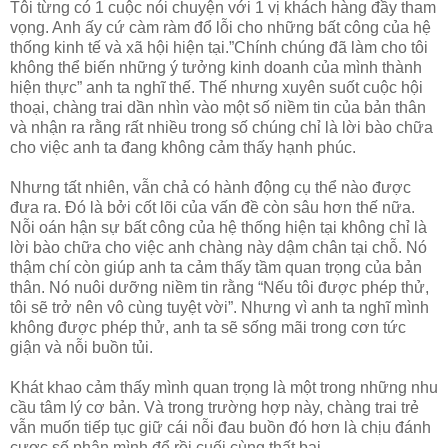
Tôi từng có 1 cuộc nói chuyện với 1 vị khách hàng đầy tham
vọng. Anh ấy cứ càm ràm đổ lỗi cho những bất công của hệ
thống kinh tế và xã hội hiện tại.”Chính chúng đã làm cho tôi
không thể biến những ý tưởng kinh doanh của mình thành
hiện thực” anh ta nghĩ thế. Thế nhưng xuyên suốt cuộc hội
thoại, chàng trai dần nhìn vào một số niềm tin của bản thân
và nhận ra rằng rất nhiều trong số chúng chỉ là lời bào chữa
cho việc anh ta đang không cảm thấy hạnh phúc.
Nhưng tất nhiên, vẫn chả có hành động cụ thể nào được
đưa ra. Đó là bởi cốt lõi của vấn đề còn sâu hơn thế nữa.
Nỗi oán hận sự bất công của hệ thống hiện tại không chỉ là
lời bào chữa cho việc anh chàng này dậm chân tại chỗ. Nó
thậm chí còn giúp anh ta cảm thấy tầm quan trọng của bản
thân. Nó nuôi dưỡng niềm tin rằng “Nếu tôi được phép thử,
tôi sẽ trở nên vô cùng tuyệt vời”. Nhưng vì anh ta nghĩ mình
không được phép thử, anh ta sẽ sống mãi trong cơn tức
giận và nỗi buồn tủi.
Khát khao cảm thấy mình quan trọng là một trong những nhu
cầu tâm lý cơ bản. Và trong trường hợp này, chàng trai trẻ
vẫn muốn tiếp tục giữ cái nỗi đau buồn đó hơn là chịu đánh
cược số phận mình để rồi cuối cùng thất bại.