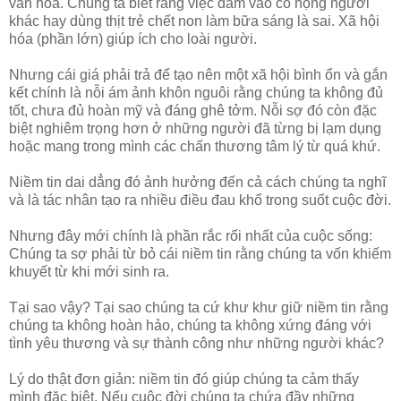
văn hóa. Chúng ta biết rằng việc đâm vào cổ họng người
khác hay dùng thịt trẻ chết non làm bữa sáng là sai. Xã hội
hóa (phần lớn) giúp ích cho loài người.
Nhưng cái giá phải trả để tạo nên một xã hội bình ổn và gắn
kết chính là nỗi ám ảnh khôn nguôi rằng chúng ta không đủ
tốt, chưa đủ hoàn mỹ và đáng ghê tởm. Nỗi sợ đó còn đặc
biệt nghiêm trọng hơn ở những người đã từng bị lạm dụng
hoặc mang trong mình các chấn thương tâm lý từ quá khứ.
Niềm tin dai dẳng đó ảnh hưởng đến cả cách chúng ta nghĩ
và là tác nhân tạo ra nhiều điều đau khổ trong suốt cuộc đời.
Nhưng đây mới chính là phần rắc rối nhất của cuộc sống:
Chúng ta sợ phải từ bỏ cái niềm tin rằng chúng ta vốn khiếm
khuyết từ khi mới sinh ra.
Tại sao vậy? Tại sao chúng ta cứ khư khư giữ niềm tin rằng
chúng ta không hoàn hảo, chúng ta không xứng đáng với
tình yêu thương và sự thành công như những người khác?
Lý do thật đơn giản: niềm tin đó giúp chúng ta cảm thấy
mình đặc biệt. Nếu cuộc đời chúng ta chứa đầy những