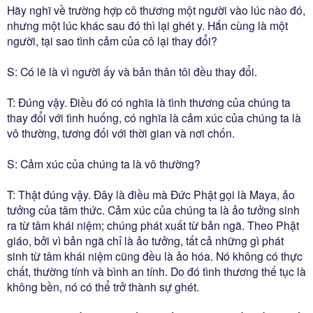
Hãy nghĩ về trường hợp cô thương một người vào lúc nào đó,
nhưng một lúc khác sau đó thì lại ghét y. Hắn cùng là một
người, tại sao tình cảm của cô lại thay đổi?
S: Có lẽ là vì người ấy và bản thân tôi đều thay đổi.
T: Ðúng vậy. Ðiều đó có nghĩa là tình thương của chúng ta
thay đổi với tình huống, có nghĩa là cảm xúc của chúng ta là
vô thường, tương đối với thời gian và nơi chốn.
S: Cảm xúc của chúng ta là vô thường?
T: Thật đúng vậy. Ðây là điều mà Ðức Phật gọi là Maya, ảo
tưởng của tâm thức. Cảm xúc của chúng ta là ảo tưởng sinh
ra từ tâm khái niệm; chúng phát xuất từ bản ngã. Theo Phật
giáo, bởi vì bản ngã chỉ là ảo tưởng, tất cả những gì phát
sinh từ tâm khái niệm cũng đều là ảo hóa. Nó không có thực
chất, thường tính và bình an tính. Do đó tình thương thế tục là
không bền, nó có thể trở thành sự ghét.