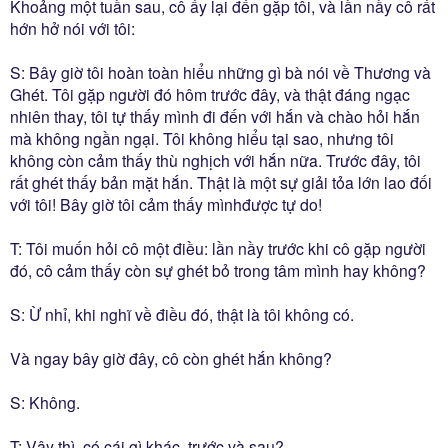
Khoảng một tuần sau, cô ấy lại đến gặp tôi, và lần nầy cô rất
hớn hở nói với tôi:
S: Bây giờ tôi hoàn toàn hiểu những gì bà nói về Thương và
Ghét. Tôi gặp người đó hôm trước đây, và thật đáng ngạc
nhiên thay, tôi tự thấy mình đi đến với hắn và chào hỏi hắn
mà không ngần ngại. Tôi không hiểu tại sao, nhưng tôi
không còn cảm thấy thù nghịch với hắn nữa. Trước đây, tôi
rất ghét thấy bản mặt hắn. Thật là một sự giải tỏa lớn lao đối
với tôi! Bây giờ tôi cảm thấy mìnhđược tự do!
T: Tôi muốn hỏi cô một điều: lần nầy trước khi cô gặp người
đó, cô cảm thấy còn sự ghét bỏ trong tâm mình hay không?
S: Ừ nhỉ, khi nghĩ về điều đó, thật là tôi không có.
Và ngay bây giờ đây, cô còn ghét hắn không?
S: Không.
T: Vậy thì, có cái gì khác, trước và sau?