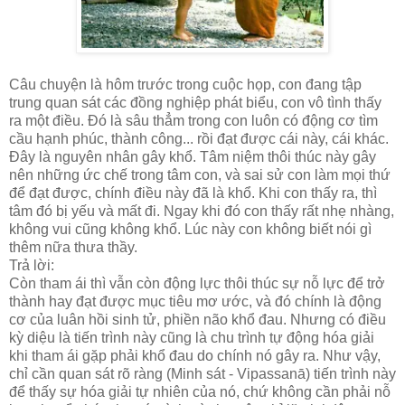
Câu chuyện là hôm trước trong cuộc họp, con đang tập
trung quan sát các đồng nghiệp phát biểu, con vô tình thấy
ra một điều. Đó là sâu thẳm trong con luôn có động cơ tìm
cầu hạnh phúc, thành công... rồi đạt được cái này, cái khác.
Đây là nguyên nhân gây khổ. Tâm niệm thôi thúc này gây
nên những ức chế trong tâm con, và sai sử con làm mọi thứ
để đạt được, chính điều này đã là khổ. Khi con thấy ra, thì
tâm đó bị yếu và mất đi. Ngay khi đó con thấy rất nhẹ nhàng,
không vui cũng không khổ. Lúc này con không biết nói gì
thêm nữa thưa thầy.
Trả lời:
Còn tham ái thì vẫn còn động lực thôi thúc sự nỗ lực để trở
thành hay đạt được mục tiêu mơ ước, và đó chính là động
cơ của luân hồi sinh tử, phiền não khổ đau. Nhưng có điều
kỳ diệu là tiến trình này cũng là chu trình tự động hóa giải
khi tham ái gặp phải khổ đau do chính nó gây ra. Như vậy,
chỉ cần quan sát rõ ràng (Minh sát - Vipassanā) tiến trình này
để thấy sự hóa giải tự nhiên của nó, chứ không cần phải nỗ