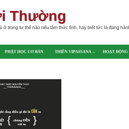
ời Thường
 ở trong tư thế nào nếu tâm thức tỉnh, hay biết tức là đang hàn
PHẬT HỌC CƠ BẢN
THIỀN VIPASSANA
HOẠT ĐỘNG