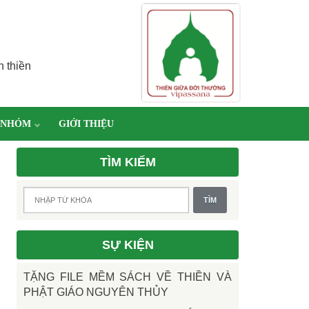
h thiền
 NHÓM
GIỚI THIỆU
TÌM KIẾM
SỰ KIỆN
TẶNG FILE MỀM SÁCH VỀ THIỀN VÀ
PHẬT GIÁO NGUYÊN THỦY