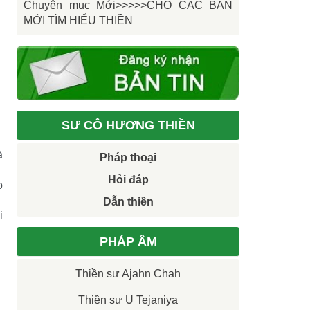
Chuyên mục Mới>>>>>CHO CÁC BẠN
MỚI TÌM HIỂU THIỀN
SƯ CÔ HƯƠNG THIỀN
à
Pháp thoại
Hỏi đáp
o
Dẫn thiền
i
PHÁP ÂM
Thiền sư Ajahn Chah
Thiền sư U Tejaniya