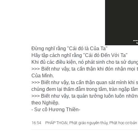
Đừng nghĩ rằng "Cái đó là Của Ta"
Hãy tập cách nghĩ rằng "Cái đó Đến Với Ta"
Khi đủ các điều kiện, nó phát sinh cho ta sử dụng, 
>>> Biết như vậy, ta cẩn thận khi đón nhận mọi t
Của Mình.
>>> Biết như vậy, ta cẩn thận quan sát mình khi
chúng đem lại thấm đẫm trong tâm, tràn ngập tâm
>>> Biết như vậy, ta quán tưởng luôn luôn những 
theo Nghiệp.
- Sư cô Hương Thiền-
16:54
PHÁP THOẠI
,
Phật giáo nguyên thủy
,
Phật học cơ bản