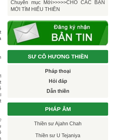
Chuyên mục Mới>>>>>CHO CÁC BẠN
MỚI TÌM HIỂU THIỀN
t
à
SƯ CÔ HƯƠNG THIỀN
n
Pháp thoại
i
Hỏi đáp
t
ế
Dẫn thiền
i
t
PHÁP ÂM
c
Thiền sư Ajahn Chah
u
ó
Thiền sư U Tejaniya
h