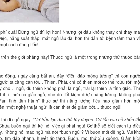
hí quá! Đừng ngủ thì lợi hơn! Nhưng lợi đâu không thấy chỉ thấy mấ
ệc, năng suất thấp, mất ngủ lâu dài hơn thì dẫn tới bệnh tâm thần v
i một cách đáng tiếc!
 trên thế giới phẳng này! Thuốc ngủ là một trong những thứ thuốc bá
o động, ngày càng bất an, đầy “điên đảo mộng tưởng” thì con ngườ
ười ta càng cần tới… Thiền. Phải, chỉ có thiền mới có thể “cứu rỗi” mộ
 cho… ngủ, dù thiền không phải là ngủ, trái lại thiền là tỉnh giác. Th
t ít, ít hơn cả giấc ngủ, nhờ đó tiết kiệm được năng lượng, không phả
“an tịnh tâm hành” thực sự thì năng lượng tiêu hao giảm hơn mộ
ên “một nghệ thuật ngủ” là cần thiết để giảm bớt… thuốc ngủ!
thì đi ngủ ngay.
“Cư trần lạc đạo thả tùy duyên. Cơ tắc xan hề khốn tắ
ưa buồn ngủ thì kệ nó, việc gì phải ngủ! Cơ thể sẽ biết cách tự điề
 hay. Không nói mắc ngủ mà nói “buồn ngủ”? Vì buồn mới dễ ngủ. Vui kh
gấp, tim đập nhanh, huyết áp tăng. Buồn, mọi thứ xìu xuống. Giảm kíc