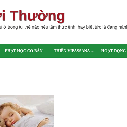
ời Thường
 ở trong tư thế nào nếu tâm thức tỉnh, hay biết tức là đang hàn
PHẬT HỌC CƠ BẢN
THIỀN VIPASSANA
HOẠT ĐỘNG