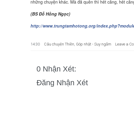
những chuyện khác. Mà đã quên thì hết căng, hết căng
(BS Đỗ Hồng Ngọc)
http://www.trungtamhotong.org/index.php?modul
14:30
Câu chuyện Thiền
,
Góp nhặt - Suy ngẫm
Leave a C
0 Nhận Xét:
Đăng Nhận Xét