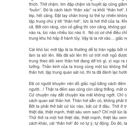
thích. Thở chậm, tim đập chậm và huyết áp cũng giảm. 
“buồn”. Đó là cách tách “thân xác” ra khỏi “thân hơi”
lép, hết căng. Đặt tay chân trong tư thế tự nhiên không
tập trung chú ý tới “thân hơi”, tức là hơi thở của ta. 
cả. Bởi còn ráng, còn cố gắng thì còn căng, không gọi 
nào ra, lúc nào nhiều lúc nào ít. Nó có cơ chế điều c
trung khu hô hấp ở hành tủy. Vậy là ta rơi vào… giấc 
Cái khó lúc mới tập là ta thường dễ bị tràn ngập bởi
làm ta sôi lên. Mà đã sôi lên thì có trời mới ngủ đư
trung theo dõi xem thân hơi đang dở trò gì, xì xọp ra
tưởng. Thần kinh của ta trong cùng một lúc không thể 
thân hơi, tập trung quan sát nó, thì ta đã đánh lạc hư
Đã có người khuyên nên dỗ giấc ngủ bằng cách đếm sa
người…! Thật ra đếm sao cũng còn căng thẳng, mất cô
Cứ chuyện này dắt chuyện kia mãi không ngớt. Chỉ có 
cách quan sát thân hơi. Thân hơi sẵn có, không phải 
Bởi ta phải thở bất cứ lúc nào, bất cứ ở đâu. Thở ở 
thiệt dài, thiệt mạnh, thiệt sâu xem sao? Chỉ một lúc
Thử thở ra một hơi thiệt dài, thiệt mạnh, thiệt lâu 
cách khác, cái “thân hơi” đó nó tự ý, tự động. Do đó, 