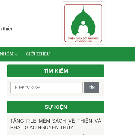
h thiền
 NHÓM
GIỚI THIỆU
TÌM KIẾM
SỰ KIỆN
TẶNG FILE MỀM SÁCH VỀ THIỀN VÀ
PHẬT GIÁO NGUYÊN THỦY