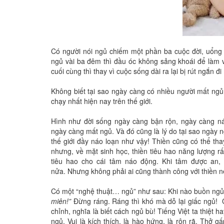
Có người nói ngủ chiếm một phần ba cuộc đời, uổng p
ngủ vài ba đêm thì đầu óc không sảng khoái để làm vi
cuối cùng thì thay vì cuộc sống dài ra lại bị rút ngắn đ
Không biết tại sao ngày càng có nhiều người mất ngủ
chạy nhất hiện nay trên thế giới.
Hình như đời sống ngày càng bận rộn, ngày càng ná
ngày càng mất ngủ. Và đó cũng là lý do tại sao ngày ng
thế giới đầy náo loạn như vậy! Thiền cũng có thể thay
nhưng, về mặt sinh học, thiền tiêu hao năng lượng rấ
tiêu hao cho cái tâm náo động. Khi tâm được an, 
nửa. Nhưng không phải ai cũng thành công với thiền n
Có một “nghệ thuật… ngủ” như sau: Khi nào buồn ngủ 
miên!”
Đừng ráng. Ráng thì khó mà dỗ lại giấc ngủ! Ch
chỉnh, nghĩa là biết cách ngủ bù! Tiếng Việt ta thiệt
ngủ. Vui là kích thích, là hào hứng, là rộn rã. Thở 