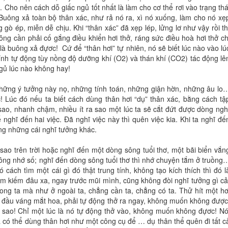
Cho nên cách dỗ giấc ngủ tốt nhất là làm cho cơ thể rơi vào trạng thá
. Buông xả toàn bộ thân xác, như rả nó ra, xì nó xuống, làm cho nó xẹ
 gò ép, miễn dễ chịu. Khi “thân xác” đã xẹp lép, lửng lơ như vậy rồi th
Không cần phải cố gắng điều khiển hơi thở, ráng sức điều hoà hơi thở ch
là buông xả đựơc! Cứ để “thân hơi” tự nhiên, nó sẽ biết lúc nào vào lú
hỉnh tự động tùy nồng độ dưỡng khí (O2) và thán khí (CO2) tác động lê
ngủ lúc nào không hay!
 những ý tưởng này nọ, những tính toán, những giận hờn, những âu lo
ợc! Lúc đó nếu ta biết cách dùng thân hơi “dụ” thân xác, bằng cách tậ
 sao, nhanh chậm, nhiều ít ra sao một lúc ta sẽ cắt đứt được dòng ngh
nghĩ đến hai việc. Đã nghĩ việc này thì quên việc kia. Khi ta nghĩ đế
ớng những cái nghĩ tưởng khác.
o trên trời hoặc nghĩ đến một dòng sông tuổi thơ, một bãi biển vắn
ng nhớ số; nghĩ đến dòng sông tuổi thơ thì nhớ chuyện tắm ở truồng
cách tìm một cái gì đó thật trung tính, không tạo kích thích thì đó l
tìm kiếm đâu xa, ngay trước mũi mình, cũng không đòi nghĩ tưởng gì cả
trong ta mà như ở ngoài ta, chẳng cần ta, chẳng có ta. Thử hít một hơ
 là đầu váng mắt hoa, phải tự động thở ra ngay, không muốn không được
xem sao! Chỉ một lúc là nó tự động thở vào, không muốn không đựơc! Nó
ta có thể dùng thân hơi như một công cụ để … dụ thân thể quên đi tất c