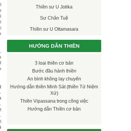
i
Thiền sư U Jotika
p
ì
Sư Chân Tuệ
i
c
Thiền sư U Ottamasara
n
HƯỚNG DẪN THIỀN
…
p
ĩ
3 loại thiền cơ bản
n
Bước đầu hành thiền
An bình không lay chuyển
g
Hướng dẫn thiền Minh Sát (thiền Tứ Niệm
…
Xứ)
à
Thiền Vipassana trong công việc
.
i
Hướng dẫn Thiền cơ bản
.
i
ả