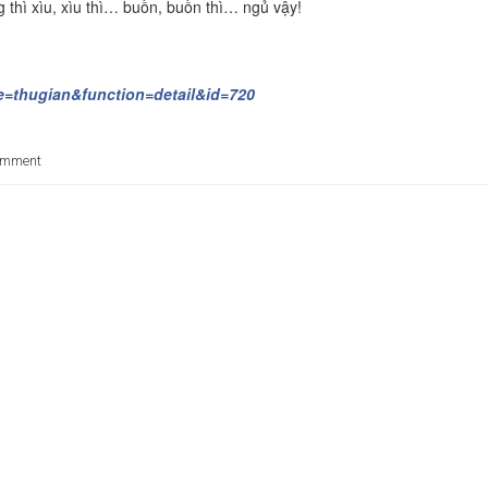
 thì xìu, xìu thì… buồn, buồn thì… ngủ vậy!
e=thugian&function=detail&id=720
omment