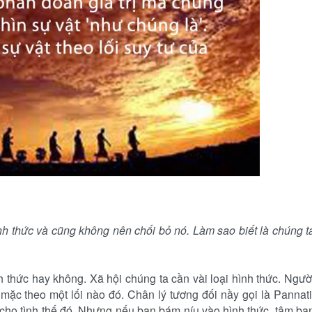
nh thức và cũng không nên chối bỏ nó. Làm sao biết là chúng t
h thức hay không. Xã hội chúng ta cần vài loại hình thức. Ngườ
mặc theo một lối nào đó. Chân lý tương đối nầy gọi là Pannati
p cho tình thế đó. Nhưng nếu bạn bám níu vào hình thức, tâm bạ