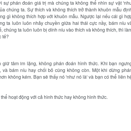
vì sự phán đoán giá trị mà chúng ta không thể nhìn sự vật 'nh
 của chúng ta. Sự thích và không thích trở thành khuôn mẫu địn
ng gì không thích hợp với khuôn mẫu. Ngược lại nếu cái gì hợ
ng ta luôn luôn nhảy chuyền giữa hai thái cực nầy, bám níu v
 chúng ta luôn luôn bị dính níu vào thích và không thích, thì là
c tế?
h giữ tâm im lặng, không phán đoán hình thức. Khi bạn ngưn
g, và bám níu hay chối bỏ cũng không còn. Một khi dừng phá
hơn không kém. Bạn sẽ thấy nó 'như nó là' và bạn có thể liên h
 thể hoạt động với cả hình thức hay không hình thức.
,