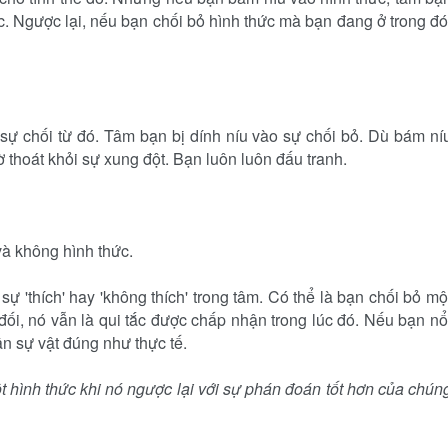
c. Ngược lại, nếu bạn chối bỏ hình thức mà bạn đang ở trong đó
 sự chối từ đó. Tâm bạn bị dính níu vào sự chối bỏ. Dù bám ní
ờ thoát khỏi sự xung đột. Bạn luôn luôn đấu tranh.
và không hình thức.
ự 'thích' hay 'không thích' trong tâm. Có thể là bạn chối bỏ mộ
đối, nó vẫn là qui tắc được chấp nhận trong lúc đó. Nếu bạn nổ
n sự vật đúng như thực tế.
 hình thức khi nó ngược lại với sự phán đoán tốt hơn của chún