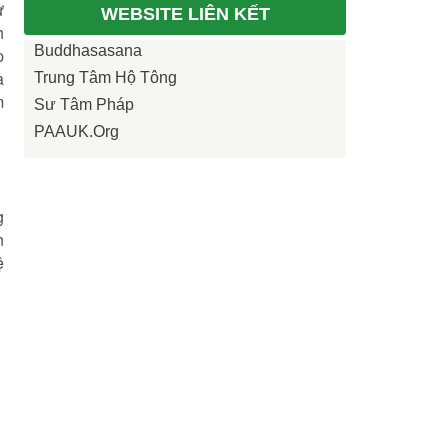
ư
WEBSITE LIÊN KẾT
h
Buddhasasana
p
à
Trung Tâm Hộ Tông
m
Sư Tâm Pháp
PAAUK.org
g
n
ệ