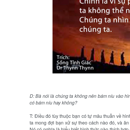
D: Bà nói là chúng ta không nên bám níu vào hì
có bám níu hay không?
T: Ðiều đó tùy thuộc bạn có tự mâu thuẫn về hìn
ta mong đợi bạn xử sự theo cách nào đó, và ăn 
Nó có nghĩa là hiểu biết hình thức nào thích hợ