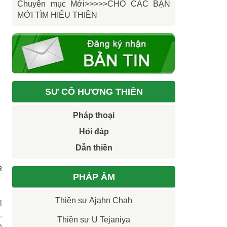
Chuyên mục Mới>>>>>CHO CÁC BẠN
MỚI TÌM HIỂU THIỀN
SƯ CÔ HƯƠNG THIỀN
Pháp thoại
Hỏi đáp
Dẫn thiền
a
PHÁP ÂM
Thiền sư Ajahn Chah
i
.
Thiền sư U Tejaniya
n