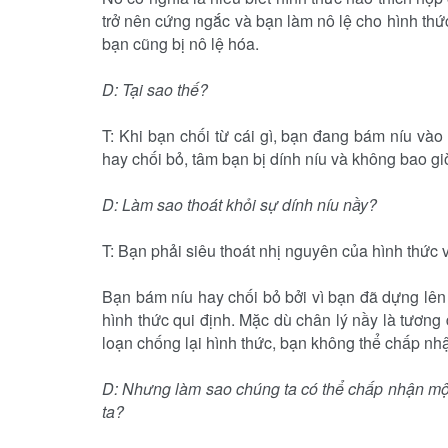
trở nên cứng ngắc và bạn làm nô lệ cho hình thứ
bạn cũng bị nô lệ hóa.
D: Tại sao thế?
T: Khi bạn chối từ cái gì, bạn đang bám níu vào
hay chối bỏ, tâm bạn bị dính níu và không bao gi
D: Làm sao thoát khỏi sự dính níu nầy?
T: Bạn phải siêu thoát nhị nguyên của hình thức 
Bạn bám níu hay chối bỏ bởi vì bạn đã dựng lên s
hình thức qui định. Mặc dù chân lý nầy là tương 
loạn chống lại hình thức, bạn không thể chấp nhậ
D: Nhưng làm sao chúng ta có thể chấp nhận một
ta?