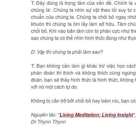
T: Ðây đúng là trọng tâm của vấn đề. Chính là 
chúng là'. Chúng ta nhìn sự vật theo lối suy tư
chuẩn của chúng ta. Chúng ta chối bỏ ngay nhữ
khuôn thì chúng ta ôm lấy làm sở hữu. Tâm chú
chối bỏ. Khi nào bản tâm còn bị phân cực như thế,
sao chúng ta có thể nhìn hình thức đúng như thự
D: Vậy thì chúng ta phải làm sao?
T: Bạn không cần làm gì khác trừ việc học các
phán đoán thì thích và không thích cũng ngưn
đoán, bạn sẽ thấy hình thức là hình thức, không 
với nó một cách tự do.
Không bị cản trở bởi chối bỏ hay bám níu, bạn có
Nguyên tác: "
Living Meditation: Living Insight
"
Dr Thynn Thynn