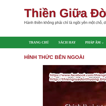
Thiền Giữa Đ
Hành thiền không phải chỉ là ngồi yên một chỗ, dù
TRANG CHỦ
SÁCH HAY
PHÁP ÂM
HÌNH THỨC BÊN NGOÀI