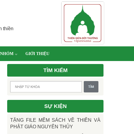
h thiền
 NHÓM
GIỚI THIỆU
TÌM KIẾM
SỰ KIỆN
TẶNG FILE MỀM SÁCH VỀ THIỀN VÀ
PHẬT GIÁO NGUYÊN THỦY