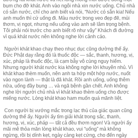
bụm cho đỡ khát. Anh vào ngôi nhà xin nước uống. Chủ nhà
có sẵn nước, chỉ cho anh biết và nói, “Nước có sẵn kia! Nếu
anh muốn thì cứ uống đi. Màu nước trong veo đẹp đẽ, mùi
thơm, vị ngọt, nhưng nếu uống vào anh sẽ lâm trọng bệnh.
Tôi phải nói trước cho anh biết rõ như vậy” Khách đi đường
vì quá khát nước nên không nghe lời cảnh cáo.
Người khát khao chạy theo nhục dục cũng dường thế ấy.
Ðức Phật dạy rằng đó là thuốc độc — sắc, thanh, hương, vị,
xúc, pháp là thuốc độc, là cạm bẫy vô cùng nguy hiểm.
Nhưng người khát nước kia không nghe lời khuyên nhủ. Vì
khát khao thèm muốn, nên anh ta hớp một hớp nước, nuốt
vào ngon lành — thật là đã khát. Rồi anh uống, uống thêm
nữa, uống đầy bụng … và ngã bệnh gần chết. Anh không
nghe lời người chủ nhà vì khát khao thèm uống cho được
miếng nước. Lòng khát khao ham muốn quá mãnh liệt.
Con người bị vướng mắc trong lạc thú của giác quan cũng
dường thế ấy. Người ấy tìm giải khát trong sắc, thanh,
hương, vị, xúc, pháp — tất cả đều thơm ngon! Và người ấy
mãi mê thỏa mãn lòng khát khao, vui “uống” mà không
ngừng, rồi bị dính kẹt, ngày càng kẹt cứng, cho đến ngày