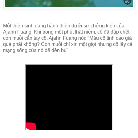
Một thiền sinh đang hành thiền dưới sự chứng kiến của
Ajahn Fuang. Khi trong một phút thất niệm, cô đã đập chết
con muỗi cắn tay cô. Ajahn Fuang nói: "Máu cô tính cao giá
quá phải không? Con muỗi chỉ xin một giọt nhưng cô lấy cả
mạng sống của nó để đền bù".