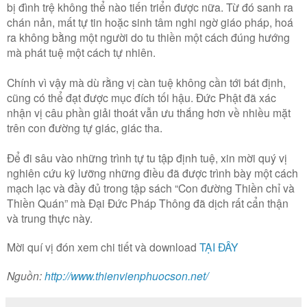
bị đình trệ không thể nào tiến triển được nữa. Từ đó sanh ra
chán nản, mất tự tin hoặc sinh tâm nghi ngờ giáo pháp, hoá
ra không bằng một người do tu thiền một cách đúng hướng
mà phát tuệ một cách tự nhiên.
Chính vì vậy mà dù rằng vị càn tuệ không cần tới bát định,
cũng có thể đạt được mục đích tối hậu. Đức Phật đã xác
nhận vị câu phần giải thoát vẫn ưu thắng hơn về nhiều mặt
trên con đường tự giác, giác tha.
Để đi sâu vào những trình tự tu tập định tuệ, xin mời quý vị
nghiên cứu kỹ lưỡng những điều đã được trình bày một cách
mạch lạc và đầy đủ trong tập sách “Con đường Thiền chỉ và
Thiền Quán” mà Đại Đức Pháp Thông đã dịch rất cẩn thận
và trung thực này.
Mời quí vị đón xem chi tiết và download
TẠI ĐÂY
Nguồn:
http://www.thienvienphuocson.net/