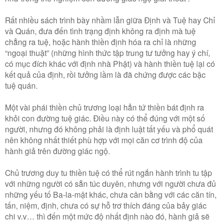
Rất nhiều sách trình bày nhầm lẫn giữa Định và Tuệ hay Chỉ
và Quán, đưa đến tình trạng định không ra định mà tuệ
chẳng ra tuệ, hoặc hành thiền định hóa ra chỉ là những
“ngoại thuật” (những hình thức tập trung tư tưởng hay ý chí,
có mục đích khác với định nhà Phật) và hành thiền tuệ lại có
kết quả của định, rồi tưởng lầm là đã chứng được các bậc
tuệ quán.
Một vài phái thiền chủ trương loại hẳn tứ thiền bát định ra
khỏi con đường tuệ giác. Điều này có thể đúng với một số
người, nhưng đó không phải là định luật tất yếu và phổ quát
nên không nhất thiết phù hợp với mọi căn cơ trình độ của
hành giả trên đường giác ngộ.
Chủ trương duy tu thiền tuệ có thể rút ngắn hành trình tu tập
với những người có sẵn túc duyên, nhưng với người chưa đủ
những yếu tố Ba-la-mật khác, chưa cân bằng với các căn tín,
tấn, niệm, định, chưa có sự hỗ trơ thích đáng của bảy giác
chi v.v… thì đến một mức độ nhất định nào đó, hành giả sẽ