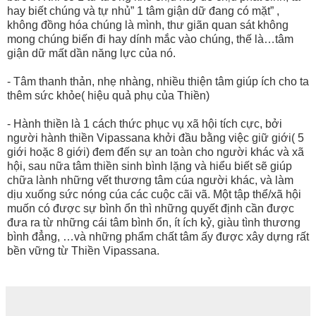
hay biết chúng và tự nhủ” 1 tâm giận dữ đang có mặt” ,
không đồng hóa chúng là mình, thư giãn quan sát không
mong chúng biến đi hay dính mắc vào chúng, thế là…tâm
giận dữ mất dần năng lực của nó.
- Tâm thanh thản, nhẹ nhàng, nhiều thiện tâm giúp ích cho ta
thêm sức khỏe( hiệu quả phụ của Thiền)
- Hành thiền là 1 cách thức phục vụ xã hội tích cực, bởi
người hành thiền Vipassana khởi đầu bằng việc giữ giới( 5
giới hoặc 8 giới) đem đến sự an toàn cho người khác và xã
hội, sau nữa tâm thiền sinh bình lặng và hiểu biết sẽ giúp
chữa lành những vết thương tâm cúa người khác, và làm
dịu xuống sức nóng cúa các cuộc cãi vã. Một tập thể/xã hội
muốn có được sự bình ổn thì những quyết định cần được
đưa ra từ những cái tâm bình ổn, ít ích kỷ, giàu tình thương
bình đẳng, …và những phẩm chất tâm ấy được xây dựng rất
bền vững từ Thiền Vipassana.