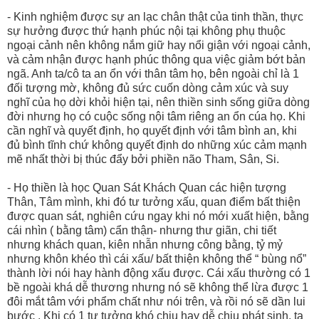
- Kinh nghiệm được sự an lạc chân thật của tinh thần, thực
sự hưởng được thứ hạnh phúc nội tại không phụ thuộc
ngoại cảnh nên không nắm giữ hay nổi giận với ngoại cảnh,
và cảm nhận được hạnh phúc thông qua việc giảm bớt bản
ngã. Anh ta/cô ta an ổn với thân tâm họ, bên ngoài chỉ là 1
đối tượng mờ, không đủ sức cuốn dòng cảm xúc và suy
nghĩ của họ dời khỏi hiện tại, nên thiền sinh sống giữa dòng
đời nhưng họ có cuộc sống nội tâm riêng an ổn cúa họ. Khi
cần nghĩ và quyết định, họ quyết định với tâm bình an, khi
đủ bình tĩnh chứ không quyết định do những xúc cảm mạnh
mẽ nhất thời bị thúc đẩy bởi phiền não Tham, Sân, Si.
- Họ thiền là học Quan Sát Khách Quan các hiện tượng
Thân, Tâm mình, khi đó tư tưởng xấu, quan điểm bất thiện
được quan sát, nghiên cứu ngay khi nó mới xuất hiện, bằng
cái nhìn ( bằng tâm) cẩn thận- nhưng thư giãn, chi tiết
nhưng khách quan, kiên nhẫn nhưng công bằng, tỷ mỷ
nhưng khôn khéo thì cái xấu/ bất thiện không thể “ bùng nổ”
thành lời nói hay hành động xấu được. Cái xấu thường có 1
bề ngoài khá dễ thương nhưng nó sẽ không thể lừa được 1
đôi mắt tâm với phẩm chất như nói trên, và rồi nó sẽ dần lui
bước . Khi có 1 tư tưởng khó chịu hay dễ chịu phát sinh, ta