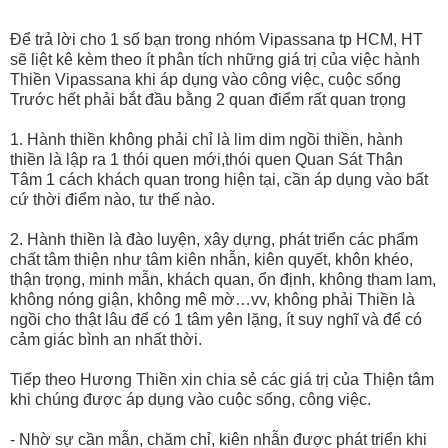
Để trả lời cho 1 số bạn trong nhóm Vipassana tp HCM, HT
sẽ liệt kê kèm theo ít phân tích những giá trị của việc hành
Thiền Vipassana khi áp dụng vào công việc, cuộc sống
Trước hết phải bắt đầu bằng 2 quan điểm
rất quan trọng
1. Hành thiền không phải chỉ là lim dim ngồi thiền, hành
thiền là lập ra 1 thói quen mới,thói quen Quan Sát Thân
Tâm 1 cách khách quan trong hiện tại, cần áp dụng vào bất
cứ thời điểm nào, tư thế nào.
2. Hành thiền là đào luyện, xây dựng, phát triển các phẩm
chất tâm thiện như tâm kiên nhẫn, kiên quyết, khôn khéo,
thận trọng, minh mẫn, khách quan, ổn định, không tham lam,
không nóng giận, không mê mờ…vv, không phải Thiền là
ngồi cho thật lâu để có 1 tâm yên lặng, ít suy nghĩ và để có
cảm giác bình an nhất thời.
Tiếp theo Hương Thiền xin chia sẻ các giá trị của Thiện tâm
khi chúng được áp dụng vào cuộc sống, công việc.
- Nhờ sự cần mẫn, chăm chỉ, kiên nhẫn được phát triển khi