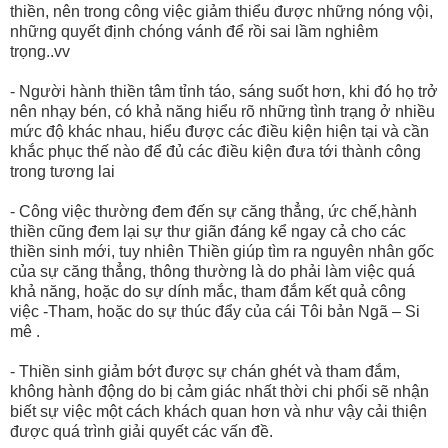
thiền, nên trong công việc giảm thiểu được những nóng vội,
những quyết định chóng vánh để rồi sai lầm nghiêm
trọng..vv
- Người hành thiền tâm tỉnh táo, sáng suốt hơn, khi đó họ trở
nên nhạy bén, có khả năng hiểu rõ những tình trạng ở nhiều
mức độ khác nhau, hiểu được các điều kiện hiện tại và cần
khắc phục thế nào để đủ các điều kiện đưa tới thành công
trong tương lai
- Công việc thường đem đến sự căng thẳng, ức chế,hành
thiền cũng đem lại sự thư giãn đáng kể ngay cả cho các
thiền sinh mới, tuy nhiên Thiền giúp tìm ra nguyên nhân gốc
của sự căng thẳng, thông thường là do phải làm việc quá
khả năng, hoặc do sự dính mắc, tham đắm kết quả công
việc -Tham, hoặc do sự thúc đẩy của cái Tôi bản Ngã – Si
mê .
- Thiền sinh giảm bớt được sự chán ghét và tham đắm,
không hành động do bị cảm giác nhất thời chi phối sẽ nhận
biết sự việc một cách khách quan hơn và như vậy cải thiện
được quá trình giải quyết các vấn đề.