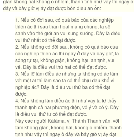
giận không hại không ô nhiễm, thanh tịnh như vậy thì ngay ở
đây và bây giờ vị ấy đạt được bốn điều an ổn:
1. Nếu có đời sau, có quả báo của các nghiệp
thiện ác thì sau thân hoại mạng chung, ta sẽ
sanh vào thế giới an vui sung sướng. Ðây là điều
vui thứ nhất có thể đạt được.
2. Nếu không có đời sau, không có quả báo của
các nghiệp thiện ác thì ngay ở đây và bây giờ, ta
sống tự tại, không giận, không hại, an tịnh, vui
vẻ. Ðây là điều vui thứ hai có thể đạt được.
3. Nếu lỡ làm điều ác nhưng ta không có ác tâm
với một ai thì làm sao ta có thể chịu đau khổ vì
nghiệp ác? Ðây là điều vui thứ ba có thể đạt
được.
4. Nếu không làm điều ác thì như vậy ta tự thấy
thanh tịnh cả hai phương diện, vô ý và cố ý. Ðây
là điều vui thứ tư có thể đạt được.
Này các người Kâlâma, vị Thánh Thanh văn, với
tâm không giận, không hại, không ô nhiễm, thanh
tịnh như vậy thì ngay ở đây và bây giờ vị ấy đạt