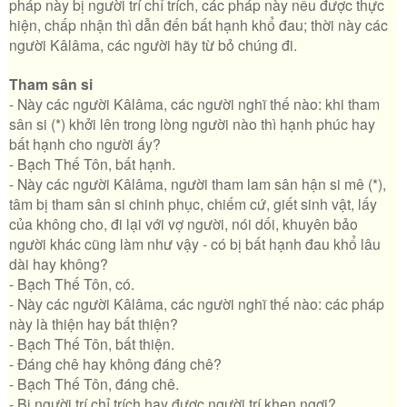
pháp này bị người trí chỉ trích, các pháp này nếu được thực
hiện, chấp nhận thì dẫn đến bất hạnh khổ đau; thời này các
người Kâlâma, các người hãy từ bỏ chúng đi.
Tham sân si
- Này các người Kâlâma, các người nghĩ thế nào: khi tham
sân si (*) khởi lên trong lòng người nào thì hạnh phúc hay
bất hạnh cho người ấy?
- Bạch Thế Tôn, bất hạnh.
- Này các người Kâlâma, người tham lam sân hận si mê (*),
tâm bị tham sân si chinh phục, chiếm cứ, giết sinh vật, lấy
của không cho, đi lại với vợ người, nói dối, khuyên bảo
người khác cũng làm như vậy - có bị bất hạnh đau khổ lâu
dài hay không?
- Bạch Thế Tôn, có.
- Này các người Kâlâma, các người nghĩ thế nào: các pháp
này là thiện hay bất thiện?
- Bạch Thế Tôn, bất thiện.
- Ðáng chê hay không đáng chê?
- Bạch Thế Tôn, đáng chê.
- Bị người trí chỉ trích hay được người trí khen ngợi?