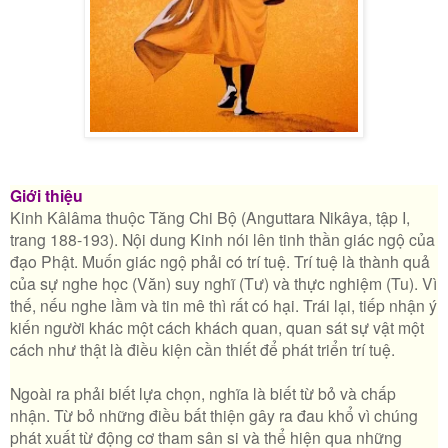
Giới thiệu
Kinh Kâlâma thuộc Tăng Chi Bộ (Anguttara Nikâya, tập I,
trang 188-193). Nội dung Kinh nói lên tinh thần giác ngộ của
đạo Phật. Muốn giác ngộ phải có trí tuệ. Trí tuệ là thành quả
của sự nghe học (Văn) suy nghĩ (Tư) và thực nghiệm (Tu). Vì
thế, nếu nghe lầm và tin mê thì rất có hại. Trái lại, tiếp nhận ý
kiến người khác một cách khách quan, quan sát sự vật một
cách như thật là điều kiện cần thiết để phát triển trí tuệ.
Ngoài ra phải biết lựa chọn, nghĩa là biết từ bỏ và chấp
nhận. Từ bỏ những điều bất thiện gây ra đau khổ vì chúng
phát xuất từ động cơ tham sân si và thể hiện qua những