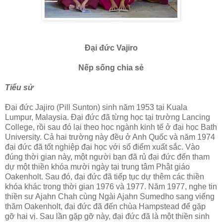
Ðại đức Vajiro
Nếp sống chia sẻ
Tiểu sử
Ðại đức Jajiro (Pill Sunton) sinh năm 1953 tại Kuala
Lumpur, Malaysia. Ðại đức đã từng học tại trường Lancing
College, rồi sau đó lại theo học ngành kinh tế ở đại học Bath
University. Cả hai trường này đều ở Anh Quốc và năm 1974
đại đức đã tốt nghiệp đại học với số điểm xuất sắc. Vào
đúng thời gian này, một người bạn đã rủ đại đức đến tham
dự một thiền khóa mười ngày tại trung tâm Phật giáo
Oakenholt. Sau đó, đại đức đã tiếp tục dự thêm các thiền
khóa khác trong thời gian 1976 và 1977. Năm 1977, nghe tin
thiền sư Ajahn Chah cùng Ngài Ajahn Sumedho sang viếng
thăm Oakenholt, đại đức đã đến chùa Hampstead để gặp
gỡ hai vị. Sau lần gặp gỡ này, đại đức đã là một thiền sinh