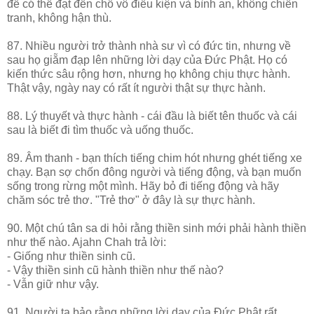
để có thể đạt đến chỗ vô điều kiện và bình an, không chiến
tranh, không hận thù.
87. Nhiều người trở thành nhà sư vì có đức tin, nhưng về
sau họ giẵm đạp lên những lời dạy của Đức Phật. Họ có
kiến thức sâu rộng hơn, nhưng họ không chịu thực hành.
Thật vậy, ngày nay có rất ít người thật sự thực hành.
88. Lý thuyết và thực hành - cái đầu là biết tên thuốc và cái
sau là biết đi tìm thuốc và uống thuốc.
89. Âm thanh - bạn thích tiếng chim hót nhưng ghét tiếng xe
chạy. Bạn sợ chốn đông người và tiếng động, và bạn muốn
sống trong rừng một mình. Hãy bỏ đi tiếng động và hãy
chăm sóc trẻ thơ. "Trẻ thơ" ở đây là sự thực hành.
90. Một chú tân sa di hỏi rằng thiền sinh mới phải hành thiền
như thế nào. Ajahn Chah trả lời:
- Giống như thiền sinh cũ.
- Vậy thiền sinh cũ hành thiền như thế nào?
- Vẫn giữ như vậy.
91. Người ta bảo rằng những lời dạy của Đức Phật rất