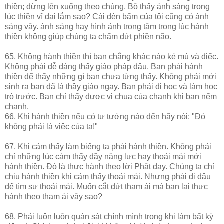
thiền; đừng lên xuống theo chúng. Bộ thấy ánh sáng trong
lúc thiền vĩ đại lắm sao? Cái đèn bấm của tôi cũng có ánh
sáng vậy. ánh sáng hay hình ảnh trong tâm trong lúc hành
thiền không giúp chúng ta chấm dứt phiền não.
65. Không hành thiền thì bạn chẳng khác nào kẻ mù và điếc.
Không phải dễ dàng thấy giáo pháp đâu. Bạn phải hành
thiền để thấy những gì bạn chưa từng thấy. Không phải mới
sinh ra bạn đã là thầy giáo ngay. Bạn phải đi học và làm học
trò trước. Bạn chỉ thấy được vị chua của chanh khi bạn nếm
chanh.
66. Khi hành thiền nếu có tư tưởng nào đến hãy nói: "Đó
không phải là việc của ta!"
67. Khi cảm thấy làm biếng ta phải hành thiền. Không phải
chỉ những lúc cảm thấy đầy năng lực hay thoải mái mới
hành thiền. Đó là thực hành theo lời Phật dạy. Chúng ta chỉ
chịu hành thiền khi cảm thấy thoải mái. Nhưng phải đi đâu
để tìm sự thoải mái. Muốn cắt đứt tham ái mà bạn lại thực
hành theo tham ái vậy sao?
68. Phải luôn luôn quán sát chính mình trong khi làm bất kỳ