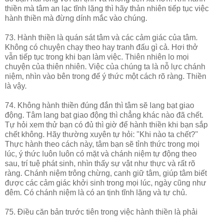
thiền mà tâm an lạc tĩnh lặng thì hãy thản nhiên tiếp tục việc
hành thiền mà đừng dính mắc vào chúng.
73. Hành thiền là quán sát tâm và các cảm giác của tâm.
Không có chuyện chạy theo hay tranh đấu gì cả. Hơi thở
vẫn tiếp tục trong khi bạn làm việc. Thiên nhiên lo mọi
chuyện của thiên nhiên. Việc của chúng ta là nỗ lực chánh
niệm, nhìn vào bên trong để ý thức một cách rõ ràng. Thiền
là vậy.
74. Không hành thiền đúng đắn thì tâm sẽ lang bạt giao
động. Tâm lang bạt giao động thì chẳng khác nào đã chết.
Tự hỏi xem thử bạn có đủ thì giờ để hành thiền khi bạn sắp
chết không. Hãy thường xuyên tự hỏi: "Khi nào ta chết?"
Thực hành theo cách này, tâm bạn sẽ tỉnh thức trong mọi
lúc, ý thức luôn luôn có mặt và chánh niệm tự động theo
sau, trí tuệ phát sinh, nhìn thấy sự vật như thực và rất rõ
ràng. Chánh niệm trông chừng, canh giữ tâm, giúp tâm biết
được các cảm giác khởi sinh trong mọi lúc, ngày cũng như
đêm. Có chánh niệm là có an tịnh tĩnh lặng và tự chủ.
75. Điều căn bản trước tiên trong việc hành thiền là phải