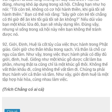
đúng, nhưng khó áp dụng trong xã hội. Chẳng hạn như họ
nói: "Tôi còn trẻ, không có cơ hội hành thiền, khi già tôi sẽ
hành thiền." Bạn có thể nói rằng: "bây giờ còn trẻ tôi chẳng
có thì giờ để ăn khi tôi già tôi sẽ ăn không?" Nếu dúi vào
bạn một khúc lửa đỏ, bạn sẽ nhảy dựng lên. Đúng vậy,
nhưng vì sống trong xã hội này nên bạn không thể tránh
được nó.
92. Giới, Định, Huệ là cốt tủy của việc thực hành trong Phật
giáo. Giới giữ cho thân khẩu trong sạch. Và thân là chỗ cư
ngụ của tâm. Như vậy, trong việc thực hành phải có đầy đủ
giới, định, huệ. Giống như một khúc gỗ dược cắt làm ba
phần, nhưng thật ra cũng chỉ là một khúc gỗ thôi. Không thể
vất thân khẩu đi, cũng không thể vất tâm đi. Chúng ta phải
thực hành với cả thân và tâm. Như vậy, giới định huệ là một
tập hợp hài hòa, cùng nhau làm việc.
(Trích Chẳng có ai cả)
Chia sẻ