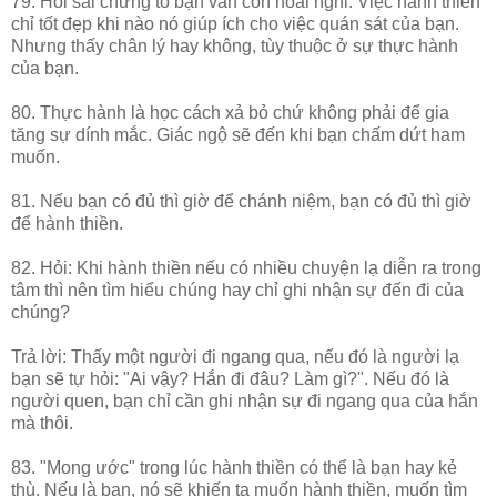
79. Hỏi sai chứng tỏ bạn vẫn còn hoài nghi. Việc hành thiền
chỉ tốt đẹp khi nào nó giúp ích cho việc quán sát của bạn.
Nhưng thấy chân lý hay không, tùy thuộc ở sự thực hành
của bạn.
80. Thực hành là học cách xả bỏ chứ không phải để gia
tăng sự dính mắc. Giác ngộ sẽ đến khi bạn chấm dứt ham
muốn.
81. Nếu bạn có đủ thì giờ để chánh niệm, bạn có đủ thì giờ
để hành thiền.
82. Hỏi: Khi hành thiền nếu có nhiều chuyện lạ diễn ra trong
tâm thì nên tìm hiểu chúng hay chỉ ghi nhận sự đến đi của
chúng?
Trả lời: Thấy một người đi ngang qua, nếu đó là người lạ
bạn sẽ tự hỏi: "Ai vậy? Hắn đi đâu? Làm gì?". Nếu đó là
người quen, bạn chỉ cần ghi nhận sự đi ngang qua của hắn
mà thôi.
83. "Mong ước" trong lúc hành thiền có thể là bạn hay kẻ
thù. Nếu là bạn, nó sẽ khiến ta muốn hành thiền, muốn tìm