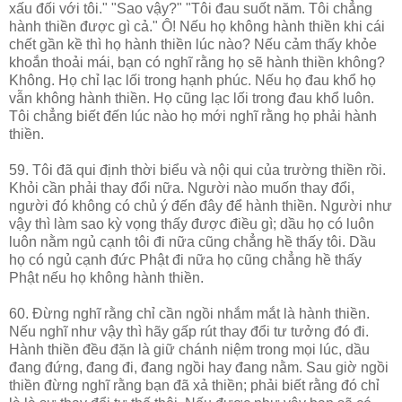
xấu đối với tôi." "Sao vậy?" "Tôi đau suốt năm. Tôi chẳng
hành thiền được gì cả." Ô! Nếu họ không hành thiền khi cái
chết gần kề thì họ hành thiền lúc nào? Nếu cảm thấy khỏe
khoắn thoải mái, bạn có nghĩ rằng họ sẽ hành thiền không?
Không. Họ chỉ lạc lối trong hạnh phúc. Nếu họ đau khổ họ
vẫn không hành thiền. Họ cũng lạc lối trong đau khổ luôn.
Tôi chẳng biết đến lúc nào họ mới nghĩ rằng họ phải hành
thiền.
59. Tôi đã qui định thời biểu và nội qui của trường thiền rồi.
Khỏi cần phải thay đổi nữa. Người nào muốn thay đổi,
người đó không có chủ ý đến đây để hành thiền. Người như
vậy thì làm sao kỳ vọng thấy được điều gì; dầu họ có luôn
luôn nằm ngủ cạnh tôi đi nữa cũng chẳng hề thấy tôi. Dầu
họ có ngủ cạnh đức Phật đi nữa họ cũng chẳng hề thấy
Phật nếu họ không hành thiền.
60. Đừng nghĩ rằng chỉ cần ngồi nhắm mắt là hành thiền.
Nếu nghĩ như vậy thì hãy gấp rút thay đổi tư tưởng đó đi.
Hành thiền đều đặn là giữ chánh niệm trong mọi lúc, dầu
đang đứng, đang đi, đang ngồi hay đang nằm. Sau giờ ngồi
thiền đừng nghĩ rằng bạn đã xả thiền; phải biết rằng đó chỉ