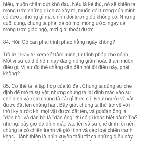
hiểu, muốn chấm dứt khổ đau. Nếu là kẻ thù, nó sẽ khiến ta
mong ước những gì chưa xảy ra, muốn đối tượng của mình
có được những gì mà chính đối tượng đó không có. Nhưng
cuối cùng, chúng ta phải xả bỏ mọi mong ước, ngay cả
mong ước giác ngộ, mới giải thoát được.
84. Hỏi: Có cần phải trình pháp hằng ngày không?
Trả lời: Hãy tự xem xét tâm mình, tự trình pháp cho mình.
Một vị sư có thể hôm nay đang nóng giận hoặc tham muốn
điều gì. Vị sư đó thể chẳng cần đến hỏi tôi điều này, phải
không?
85. Cơ thể ta là tập hợp của tứ đại. Chúng ta dùng sự chế
định để mô tả sự vật, nhưng chúng ta lại dính mắc vào sự
chế định và xem chúng là cái gì thực có. Như người và vật
được đặt tên chẳng hạn. Bây giờ, chúng ta thử trở về với
thời kỳ trước khi mọi vật được đặt tên, và gọiđàn ông là
"đàn bà" và đàn bà là "đàn ông" thì có gì khác biệt đâu? Thế
nhưng, bây giờ đã dính mắc vào tên và sự chế định rồi nên
chúng ta có chiến tranh về giới tính và các loại chiến tranh
khác. Hành thiền là nhìn xuyên thấu tất cả những điều này