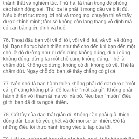
thành thật và nghiêm túc. Thứ hai là thận trọng đề phòng
các hành động sai. Thứ ba là phải ít mong cầu và biết đủ.
Nếu biết tri túc trong lời nói và trong mọi chuyện thì sẽ thấy
được chính mình; tâm sẽ không còn lang thang vô định mà
có căn bản giới, định và huệ.
76. Thoạt đầu bạn vội vã đi tới, vội vã đi lui, và vội vã dừng
lại. Bạn tiếp tục hành thiền như thế cho đến khi bạn đến một
chỗ, ở đó dường như đi đến cũng không đúng, đi lui cũng
không đúng, dừng lại một chỗ cũng không đúng. Thế là
chấm dứt. Không có dừng, không có đi, không có về. Thế là
chấm dứt. Ngay chỗ đó, bạn sẽ thấy chẳng có gì cả.
77. Nên nhớ là bạn hành thiền không phải để đạt được "một
cái gì" cũng không phải để loại trừ "một cái gì". Không phải
hành thiền với tham ái mà với xả bỏ. Nếu bạn "muốn" điều
gì thì bạn đã đi ra ngoài thiền.
78. Cốt tủy của đạo thật giản dị. Không cần phải giải thích
dông dài. Loại bỏ yêu ghét và để mọi sự tự nhiên. Đó là
những điều tôi thực hành trong việc tu tập của tôi.