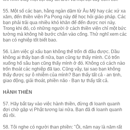
55. Một số các bạn, hằng ngàn dặm từ Âu Mỹ hay các xứ xa
xăm, đến thiền viện Pa Pong này để học hỏi giáo pháp. Các
bạn phải trải qua nhiều khó khăn để đến được nơi này.
Trong khi đó, có những người ở cách thiền viện chỉ một bức
tường mà không hề bước chân vào cổng. Thử nghĩ xem các
bạn có nghiệp tốt biết bao.
56. Làm việc gì xấu bạn không thể trốn đi đâu được. Dầu
không ai thấy bạn đi nữa, bạn cũng tự thấy mình. Có trốn
xuống hố sâu bạn cũng thấy mình ở đó. Không có cách nào
trốn thoát các nghiệp đã tạo. Cũng vậy, tại sao bạn không
thấy được sự ô nhiễm của mình? Bạn thấy tất cả - an tịnh,
giao động, giải thoát, phiền não - Bạn tự thấy tất cả.
HÀNH THIỀN
57. Hãy bắt tay vào việc hành thiền, đừng đi loanh quanh
đợi chờ gặp vị Phật tương lai nữa. Bạn đã đi loanh quanh
đủ rồi.
58. Tôi nghe có người than phiền: "Ôi, năm nay là năm rất