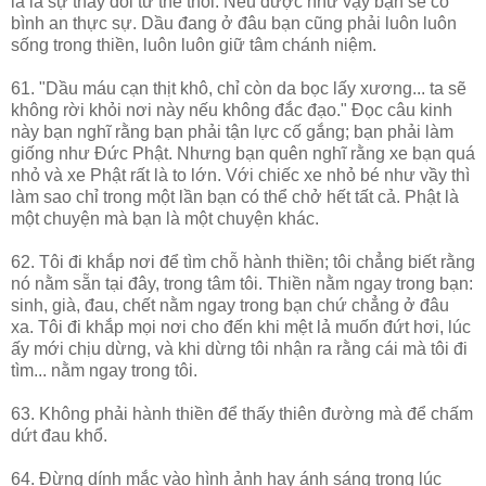
là là sự thay đổi tư thế thôi. Nếu được như vậy bạn sẽ có
bình an thực sự. Dầu đang ở đâu bạn cũng phải luôn luôn
sống trong thiền, luôn luôn giữ tâm chánh niệm.
61. "Dầu máu cạn thịt khô, chỉ còn da bọc lấy xương... ta sẽ
không rời khỏi nơi này nếu không đắc đạo." Đọc câu kinh
này bạn nghĩ rằng bạn phải tận lực cố gắng; bạn phải làm
giống như Đức Phật. Nhưng bạn quên nghĩ rằng xe bạn quá
nhỏ và xe Phật rất là to lớn. Với chiếc xe nhỏ bé như vầy thì
làm sao chỉ trong một lần bạn có thể chở hết tất cả. Phật là
một chuyện mà bạn là một chuyện khác.
62. Tôi đi khắp nơi để tìm chỗ hành thiền; tôi chẳng biết rằng
nó nằm sẵn tại đây, trong tâm tôi. Thiền nằm ngay trong bạn:
sinh, già, đau, chết nằm ngay trong bạn chứ chẳng ở đâu
xa. Tôi đi khắp mọi nơi cho đến khi mệt lả muốn đứt hơi, lúc
ấy mới chịu dừng, và khi dừng tôi nhận ra rằng cái mà tôi đi
tìm... nằm ngay trong tôi.
63. Không phải hành thiền để thấy thiên đường mà để chấm
dứt đau khổ.
64. Đừng dính mắc vào hình ảnh hay ánh sáng trong lúc