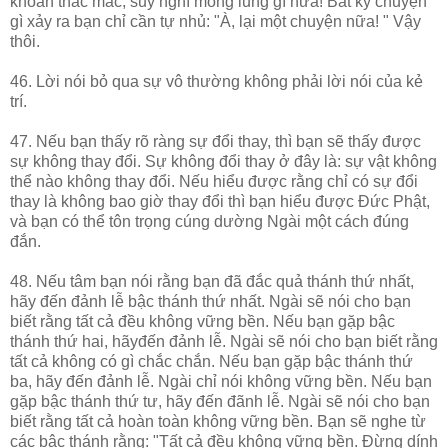
khoăn thắc mắc, suy nghĩ mông lung gì nữa! Bất kỳ chuyện
gì xảy ra bạn chỉ cần tự nhủ: "À, lại một chuyện nữa! " Vậy
thôi.
46. Lời nói bỏ qua sự vô thường không phải lời nói của kẻ
trí.
47. Nếu bạn thấy rõ ràng sự đổi thay, thì bạn sẽ thấy được
sự không thay đổi. Sự không đổi thay ở đây là: sự vật không
thể nào không thay đổi. Nếu hiểu được rằng chỉ có sự đổi
thay là không bao giờ thay đổi thì bạn hiểu được Đức Phật,
và bạn có thể tôn trọng cúng dường Ngài một cách đúng
đắn.
48. Nếu tâm bạn nói rằng bạn đã đắc quả thánh thứ nhất,
hãy đến đảnh lễ bậc thánh thứ nhất. Ngài sẽ nói cho bạn
biết rằng tất cả đều không vững bền. Nếu bạn gặp bậc
thánh thứ hai, hãyđến đảnh lễ. Ngài sẽ nói cho bạn biết rằng
tất cả không có gì chắc chắn. Nếu bạn gặp bậc thánh thứ
ba, hãy đến đảnh lễ. Ngài chỉ nói không vững bền. Nếu bạn
gặp bậc thánh thứ tư, hãy đến đãnh lễ. Ngài sẽ nói cho bạn
biết rằng tất cả hoàn toàn không vững bền. Bạn sẽ nghe từ
các bậc thánh rằng: "Tất cả đều không vững bền. Đừng dính