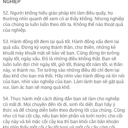
NGHIỆP
52. Người không hiểu giáo pháp khi làm điều quấy, họ
thường nhìn quanh để xem có ai thấy không. Nhưng nghiệp
của chúng ta luôn luôn theo dõi ta. Không thể nào thoát quả
của nghiệp.
53. Hành động tốt đem lại quả tốt. Hành động xấu đem lại
quả xấu. Đừng kỳ vọng thánh thần, chư thiên, những kẻ
khuất mày khuất mặt sẽ bảo vệ bạn. Cũng đừng tin tưởng
ngày tốt, ngày xấu. Đó là những điều không thật. Bạn sẽ
luôn luôn đợi chờ ngày tốt, giờ tốt, tháng tốt năm tốt, vị thần
này, vị thánh nọ. Tin tưởng vào những điều đó chỉ đem lại
đau khổ cho bạn mà thôi. Hãy nhìn vào hành động và lời nói
của bạn, nhìn vào nghiệp của bạn. Làm lành bạn sẽ gặt quả
vui, làm ác bạn sẽ mang quả khổ.
54. Thực hành một cách đúng đắn bạn sẽ làm cho nghiệp
cũ mất đi. Mọi chuyện đến rồi đi, sinh rồi diệt. Bạn hãy ý
thức và để chúng diễn biến theo đường lối của chúng. Cũng
như có hai cội cây, nếu bạn bón phân và tưới nước cho cội
cây này và bỏ mặc cội cây kia thì bạn khỏi cần băn khoăn
khi nhìn thấy một cội cây tốt tươi và một cội cây còm cõi.