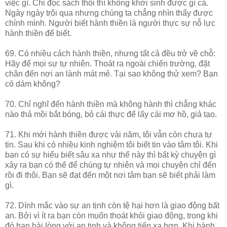
việc gì. Chỉ đọc sách thôi thì không khởi sinh được gì cả.
Ngày ngày trôi qua nhưng chúng ta chẳng nhìn thấy được
chính mình. Người biết hành thiền là người thực sự nỗ lực
hành thiền để biết.
69. Có nhiều cách hành thiền, nhưng tất cả đều trở về chỗ:
Hãy để mọi sự tự nhiên. Thoát ra ngoài chiến trường, đặt
chân đến nơi an lành mát mẻ. Tại sao không thử xem? Bạn
có dám không?
70. Chỉ nghĩ đến hành thiền mà không hành thì chẳng khác
nào thả mồi bắt bóng, bỏ cái thực để lấy cái mơ hồ, giả tạo.
71. Khi mới hành thiền được vài năm, tôi vẫn còn chưa tự
tin. Sau khi có nhiều kinh nghiệm tôi biết tin vào tâm tôi. Khi
bạn có sự hiểu biết sâu xa như thế này thì bất kỳ chuyện gì
xảy ra bạn có thể để chúng tự nhiên và mọi chuyện chỉ đến
rồi đi thôi. Bạn sẽ đạt đến một nơi tâm bạn sẽ biết phải làm
gì.
72. Dính mắc vào sự an tịnh còn tệ hại hơn là giao động bất
an. Bởi vì ít ra bạn còn muốn thoát khỏi giao động, trong khi
đó bạn hài lòng với an tịnh và không tiến xa hơn. Khi hành