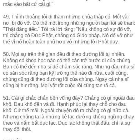
mắc vào bất cứ cái gì."
49. Thỉnh thoảng tôi đi thăm những chùa tháp cổ. Một vài
nơi bị đổ vỡ. Có thể một trong những người bạn tôi sẽ than:
"Thật đáng tiếc." Tôi trả lời rằng: "Nếu không có sự đổ vỡ,
thì chẳng có Đức Phật, chẳng có Giáo pháp. Nó đổ vỡ như
thế vì nó hoàn toàn phù hợp với những lời Phật dạy.
50. Mọi sự trên thế gian đều đi theo đường lối tự nhiên.
Không có khoa học nào có thể cản trở bước đi của chúng.
Bạn có thể đến nha sĩ để chăm sóc răng. Nhưng dầu nha sĩ
có săn sóc răng bạn kỹ lưỡng thế nào đi nữa, cuối cùng,
chúng cũng đi theo đường lối của chúng. Ngay cả nha sĩ
cũng bị hư răng. Mọi vật rốt cuộc rồi cũng tan rã cả.
51. Cái gì chắc chắn bền vững đây? Chẳng có gì ngoài đau
khổ. Đau khổ đến và đi. Hạnh phúc lại thay chỗ cho đau
khổ. Cứ thế mãi. Ngoài chuyện đó ra chẳng có gì nữa cả.
Nhưng chúng ta là những kẻ lạc đường không ngừng chạy
theo và nắm bắt dục lạc. Dục lạc không thật đâu, chỉ là sự
thay đổi thôi.