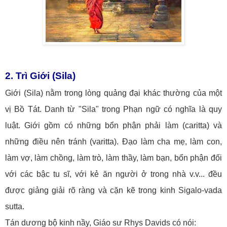
2. Trì Giới (Sila)
Giới (Sila) nằm trong lòng quảng đại khác thường của một
vị Bồ Tát. Danh từ "Sila" trong Phạn ngữ có nghĩa là quy
luật. Giới gồm có những bổn phận phải làm (caritta) và
những điều nên tránh (varitta). Đạo làm cha mẹ, làm con,
làm vợ, làm chồng, làm trò, làm thầy, làm bạn, bổn phận đối
với các bậc tu sĩ, với kẻ ăn người ở trong nhà v.v... đều
được giảng giải rõ ràng và cặn kẽ trong kinh Sigalo-vada
sutta.
Tán dương bộ kinh nầy, Giáo sư Rhys Davids có nói: