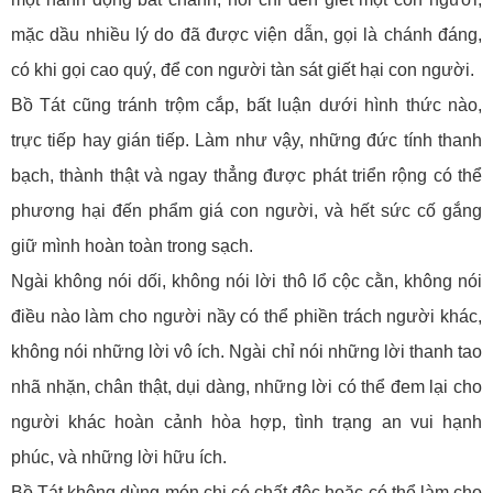
mặc dầu nhiều lý do đã được viện dẫn, gọi là chánh đáng,
có khi gọi cao quý, để con người tàn sát giết hại con người.
Bồ Tát cũng tránh trộm cắp, bất luận dưới hình thức nào,
trực tiếp hay gián tiếp. Làm như vậy, những đức tính thanh
bạch, thành thật và ngay thẳng được phát triển rộng có thể
phương hại đến phẩm giá con người, và hết sức cố gắng
giữ mình hoàn toàn trong sạch.
Ngài không nói dối, không nói lời thô lổ cộc cằn, không nói
điều nào làm cho người nầy có thể phiền trách người khác,
không nói những lời vô ích. Ngài chỉ nói những lời thanh tao
nhã nhặn, chân thật, dụi dàng, những lời có thể đem lại cho
người khác hoàn cảnh hòa hợp, tình trạng an vui hạnh
phúc, và những lời hữu ích.
Bồ Tát không dùng món chi có chất độc hoặc có thể làm cho