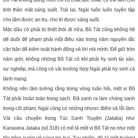
tinh thần mất sáng suốt. Trái lại, Ngài luôn luôn luyện tập
cho tâm được an trụ, cho trí được sáng suốt.
Mặc dầu có phải bị thiệt thòi đi nữa, Bồ Tát cũng không hề
dể duôi để phạm phải một điều nào trong năm nguyên tắc
căn bản để kiểm soát hành động và lời nói mình. Để giữ tròn
năm giới, không những Bồ Tát có khi phải hy sinh tài sản,
sự nghiệp, mà cũng có vài trường hợp Ngài phải hy sinh cả
tánh mạng.
Không nên lầm tưởng rằng trong vòng luân hồi, một vị Bồ
Tát phải hoàn toàn trong sạch. Đã sanh ra làm chúng sanh
trong cõi phàm, Ngài cũng có những nhược điểm và lỗi lầm.
Vài câu chuyện trong Túc Sanh Truyện (Jataka) như
Kanavera Jataka (số 318) có mô tả một vị Bồ Tát nọ như một
tên trộm cướp vô cùng lợi hại. Tuy nhiên, đó là một trường