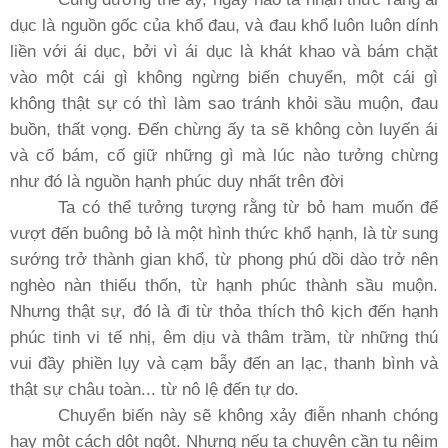
dục là nguồn gốc của khổ đau, và đau khổ luôn luôn dính
liền với ái dục, bởi vì ái dục là khát khao và bám chặt
vào một cái gì không ngừng biến chuyển, một cái gì
không thật sự có thì làm sao tránh khỏi sầu muộn, đau
buồn, thất vọng. Ðến chừng ấy ta sẽ không còn luyến ái
và cố bám, cố giữ những gì mà lúc nào tưởng chừng
như đó là nguồn hạnh phúc duy nhất trên đời
Ta có thể tưởng tượng rằng từ bỏ ham muốn để
vượt đến buông bỏ là một hình thức khổ hạnh, là từ sung
sướng trở thành gian khổ, từ phong phú dồi dào trở nên
nghèo nàn thiếu thốn, từ hạnh phúc thành sầu muộn.
Nhưng thật sự, đó là đi từ thỏa thích thô kịch đến hạnh
phúc tinh vi tế nhị, êm dịu và thâm trầm, từ những thú
vui đầy phiền lụy và cạm bẫy đến an lạc, thanh bình và
thật sự châu toàn... từ nô lệ đến tự do.
Chuyển biến này sẽ không xảy điễn nhanh chóng
hay một cách dột ngột. Nhưng nếu ta chuyên cần tu nệim