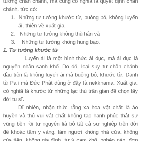
tưởng chân chánh, mà cũng có nghiã là quyết định chân
chánh, tức có:
1.
Những tư tưởng khước từ, buông bỏ, không luyến
ái, thiên về xuất gia.
2. Những tư tưởng không thù hận và
3. Những tư tưởng không hung bạo.
1. Tư tưởng khước từ
Luyến ái là một hình thức ái dục, mà ái dục là
nguyên nhân sanh khổ. Do đó, loại suy tư chân chánh
đầu tiên là không luyến ái mà buông bỏ, khước từ. Danh
từ Pali mà Ðức Phật dùng ở đây là nekkhama, Xuất gia,
có nghiã là khước từ những lạc thú trần gian để chọn lấy
đời tu sĩ.
Dĩ nhiên, nhận thức rằng xa hoa vật chất là ảo
huyền và thú vui vật chất không tạo hạnh phúc thật sự
vũng bền rồi tự nguyện lià bỏ tất cả sự nghiệp trên đời
để khoác tấm y vàng, làm người không nhà cửa, không
của tiền, không gia đình, tự ý cam khổ, nghèo nàn, đơn