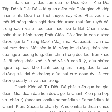
Ba chân lý đầu tiên của Tứ Diệu Ðế -- Khổ Ðế,
Tập Ðế và Diệt Ðế -- là quan điểm của Phật giáo về kiếp
nhân sinh. Dựa trên triết thuyết này Ðức Phật vạch ra
một lối sống thích nghi đưa đến trạng thái tâm tuyệt đối
trong sạch và trí tuệ toàn hảo. Ðó là Bát Chánh Ðạo,
phần thực hành trong Phật Giáo. Ðó cũng là con đường
được gọi là "Trung Ðạo" (Majjhimã Patipadã), tránh xa
hai cực đoan. Một bên là lối sống lợi dưỡng, thấp hèn,
của người buông lung, đắm chìm trong dục lạc. Bên khác
là lối sống khắc khổ, vô bổ và vô nghiã lý, của những
người ép xác khổ hạnh cuồng tín. Trung đạo là con
đường trải dài ở khoảng giữa hai cực đoan ấy, là con
đường của lý trí và thận trọng.
Chánh Kiến về Tứ Diệu Ðế phát triển qua hai giai
đoạn. Giai đoạn đầu tiên được gọi là Chánh Kiến phù hợp
với chân lý (saccanulomika sammãditthi: Sammãditthi là
Chánh Kiến, Sacca là chân lý, Amulomika là thuận chiều