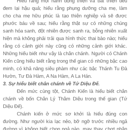
Hiểu rằng mọi hành động thiện và bất thiện đều
đem lại hậu quả; hiểu rằng phụng dưỡng cha mẹ, làm
cho cha mẹ hữu phúc là tạo thiện nghiệp và sẽ được
phước báu về sau; hiểu rằng thật sự có những chúng
sanh hóa sanh, đột nhiên được sanh ra, bỗng nhiên xuất
hiện mà không phải trải qua hình thức thai bào nào; hiểu
rằng có cảnh giới này cũng có những cảnh giới khác.
Những hiểu biết như vậy là chân chánh. Người có Chánh
Kiến cũng hiểu biết rằng trong thế gian có những bậc cao
minh, có khả năng siêu phàm như các bậc Thánh Tu Ðà
Hườn, Tư Ðà Hàm, A Na Hàm, A La Hán.
3. Sự hiểu biết chân chánh về Tứ Diệu Ðế.
Ðến mức cùng tột, Chánh Kiến là hiểu biết chân
chánh về bốn Chân Lý Thâm Diệu trong thế gian (Tứ
Diệu Ðế).
Chánh kiến ở mức sơ khởi là hiểu đúng con
đường. Như người kia lạc nẻo, bỡ ngỡ trước nhiều ngả
đường vì không biết chọn ngả nào, may thay chợt nhận