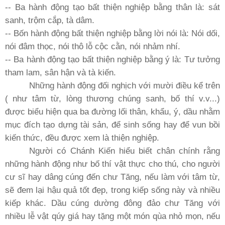
-- Ba hành động tạo bất thiện nghiệp bằng thân là: sát
sanh, trộm cắp, tà dâm.
-- Bốn hành động bất thiện nghiệp bằng lời nói là: Nói dối,
nói đâm thọc, nói thô lỗ cộc cằn, nói nhảm nhí.
-- Ba hành động tạo bất thiện nghiệp bằng ý là: Tư tưởng
tham lam, sân hận và tà kiến.
Những hành động đối nghịch với mười điều kể trên
( như tâm từ, lòng thương chúng sanh, bố thí v.v...)
được biểu hiện qua ba đường lối thân, khẩu, ý, dầu nhằm
mục đích tạo dựng tài sản, để sinh sống hay để vun bồi
kiến thức, đều được xem là thiện nghiệp.
Người có Chánh Kiến hiểu biết chân chính rằng
những hành động như bố thí vật thực cho thú, cho người
cư sĩ hay dâng cúng đến chư Tăng, nếu làm với tâm từ,
sẽ đem lại hậu quả tốt đẹp, trong kiếp sống này và nhiều
kiếp khác. Dầu cúng dường đông đảo chư Tăng với
nhiều lễ vật qúy giá hay tặng một món qùa nhỏ mọn, nếu