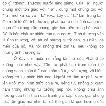
có gì "đồng". Thương người láng giềng "Của Ta", người
chung một tôn giáo với "Ta" , cùng một chủng tộc với
"Ta", một xứ sở với "Ta" v.v... Lấy cái "Ta" làm trung tâm
điểm rồi từ đó tình thương phát tủa ra như ánh sáng một
ngọn đèn trong căn phòng, giới hạn bên trong bốn vách.
Ðó là bản chất tự nhiên của con người. Tình thương vẫn
là tình thương, với tất cả những gì tốt đẹp, dịu hiền, dễ
mến của nó. Xã hội không thể tồn tại nếu không có
những tình thương ấy.
Ở đây chỉ muốn nói rằng tâm từ của Phật Giáo
không phải như vậy. Tâm từ phải bao trùm toàn thể
chúng sanh, toàn thể càn khôn vũ trụ, vô lượng, vô biên,
không có sự phân biệt nào. Người có tâm từ phải vượt
lên khỏi mọi hình thức chia rẽ, riêng tư, không bị giam
hãm trong những tư tưởng hẹp hòi, không chịu ảnh
hưởng của tinh thần đấu tranh giai cấp, quốc gia, chủng
tộc, tôn giáo mà nhìn tất cả thế gian là quê hương của