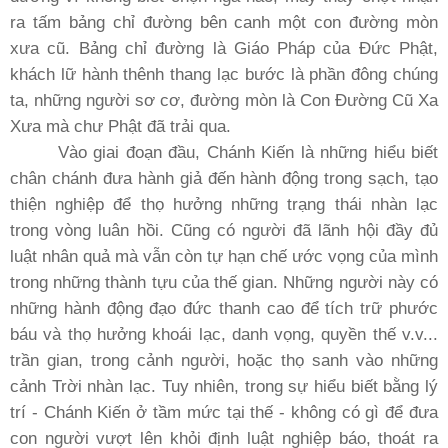
ra tấm bảng chỉ đường bên canh một con đường mòn
xưa cũ. Bảng chỉ đường là Giáo Pháp của Ðức Phật,
khách lữ hành thênh thang lạc bước là phần đông chúng
ta, những người sơ cơ, đường mòn là Con Ðường Cũ Xa
Xưa mà chư Phật đã trải qua.
Vào giai đoạn đầu, Chánh Kiến là những hiểu biết
chân chánh đưa hành giả đến hành động trong sạch, tạo
thiện nghiệp để thọ hưởng những trạng thái nhàn lạc
trong vòng luân hồi. Cũng có người đã lãnh hội đầy đủ
luật nhân quả mà vẫn còn tự hạn chế ước vọng của mình
trong những thành tựu của thế gian. Những người này có
những hành động đạo đức thanh cao để tích trữ phước
báu và thọ hưởng khoái lạc, danh vọng, quyền thế v.v...
trần gian, trong cảnh người, hoặc thọ sanh vào những
cảnh Trời nhàn lạc. Tuy nhiên, trong sự hiểu biết bằng lý
trí - Chánh Kiến ở tầm mức tại thế - không có gì để đưa
con người vượt lên khỏi định luật nghiệp báo, thoát ra