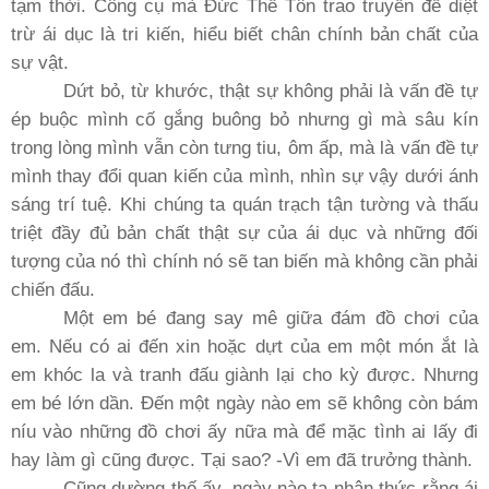
tạm thời. Công cụ mà Ðức Thế Tôn trao truyền để diệt
trừ ái dục là tri kiến, hiểu biết chân chính bản chất của
sự vật.
Dứt bỏ, từ khước, thật sự không phải là vấn đề tự
ép buộc mình cố gắng buông bỏ nhưng gì mà sâu kín
trong lòng mình vẫn còn tưng tiu, ôm ấp, mà là vấn đề tự
mình thay đổi quan kiến của mình, nhìn sự vậy dưới ánh
sáng trí tuệ. Khi chúng ta quán trạch tận tường và thấu
triệt đầy đủ bản chất thật sự của ái dục và những đối
tượng của nó thì chính nó sẽ tan biến mà không cần phải
chiến đấu.
Một em bé đang say mê giữa đám đồ chơi của
em. Nếu có ai đến xin hoặc dựt của em một món ắt là
em khóc la và tranh đấu giành lại cho kỳ được. Nhưng
em bé lớn dần. Ðến một ngày nào em sẽ không còn bám
níu vào những đồ chơi ấy nữa mà để mặc tình ai lấy đi
hay làm gì cũng được. Tại sao? -Vì em đã trưởng thành.
Cũng dường thế ấy, ngày nào ta nhận thức rằng ái