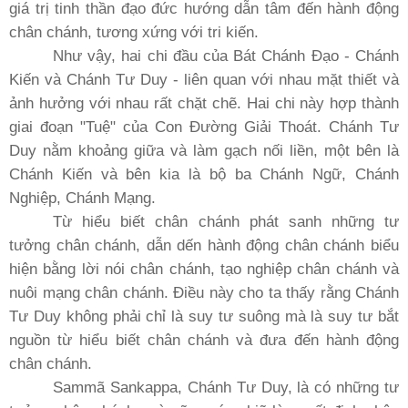
giá trị tinh thần đạo đức hướng dẫn tâm đến hành động
chân chánh, tương xứng với tri kiến.
Như vậy, hai chi đầu của Bát Chánh Ðạo - Chánh
Kiến và Chánh Tư Duy - liên quan với nhau mặt thiết và
ảnh hưởng với nhau rất chặt chẽ. Hai chi này hợp thành
giai đoạn "Tuệ" của Con Ðường Giải Thoát. Chánh Tư
Duy nằm khoảng giữa và làm gạch nối liền, một bên là
Chánh Kiến và bên kia là bộ ba Chánh Ngữ, Chánh
Nghiệp, Chánh Mạng.
Từ hiểu biết chân chánh phát sanh những tư
tưởng chân chánh, dẫn dến hành động chân chánh biểu
hiện bằng lời nói chân chánh, tạo nghiệp chân chánh và
nuôi mạng chân chánh. Ðiều này cho ta thấy rằng Chánh
Tư Duy không phải chỉ là suy tư suông mà là suy tư bắt
nguồn từ hiểu biết chân chánh và đưa đến hành động
chân chánh.
Sammã Sankappa, Chánh Tư Duy, là có những tư