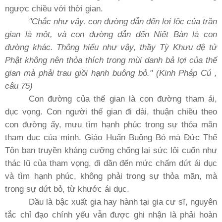
ngược chiều với thời gian.
"Chắc như vậy, con đường dẫn đến lợi lộc của trần
gian là một, và con đường dẫn đến Niết Bàn là con
đường khác. Thông hiểu như vậy, thầy Tỳ Khưu đệ tử
Phật không nên thỏa thích trong mùi danh bả lợi của thế
gian mà phải trau giồi hạnh buông bỏ." (Kinh Pháp Cú ,
câu 75)
Con đường của thế gian là con đường tham ái,
dục vọng. Con người thế gian đi dài, thuận chiều theo
con đường ấy, mưu tìm hạnh phúc trong sự thỏa mãn
tham dục của mình. Giáo Huấn Buông Bỏ mà Ðức Thế
Tôn ban truyền kháng cưỡng chống lại sức lôi cuốn như
thác lũ của tham vọng, đi dần đến mức chấm dứt ái dục
và tìm hạnh phúc, không phải trong sự thỏa mãn, mà
trong sự dứt bỏ, từ khước ái dục.
Dầu là bậc xuất gia hay hành tại gia cư sĩ, nguyên
tắc chỉ đạo chính yếu vẫn được ghi nhận là phải hoàn