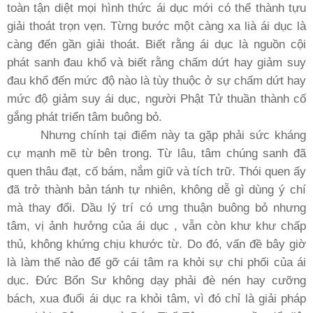
toàn tận diệt mọi hình thức ái dục mới có thể thành tựu
giải thoát trọn vẹn. Từng bước một càng xa lià ái dục là
càng đến gần giải thoát. Biết rằng ái dục là nguồn cội
phát sanh đau khổ và biết rằng chấm dứt hay giảm suy
đau khổ đến mức độ nào là tùy thuộc ở sự chấm dứt hay
mức độ giảm suy ái dục, người Phật Tử thuần thành cố
gắng phát triển tâm buông bỏ.
Nhưng chính tại điểm này ta gặp phải sức kháng
cự mạnh mẽ từ bên trong. Từ lâu, tâm chúng sanh đã
quen thâu đạt, cố bám, nắm giữ và tích trữ. Thói quen ấy
đã trở thành bản tánh tự nhiên, không dễ gì dùng ý chí
mà thay đổi. Dầu lý trí có ưng thuận buông bỏ nhưng
tâm, vị ảnh hưởng của ái dục , vẫn còn khư khư chấp
thủ, không khứng chịu khước từ. Do đó, vấn đề bây giờ
là làm thế nào để gỡ cái tâm ra khỏi sự chi phối của ái
dục. Ðức Bổn Sư không dạy phải đè nén hay cưỡng
bách, xua đuổi ái dục ra khỏi tâm, vì đó chỉ là giải pháp