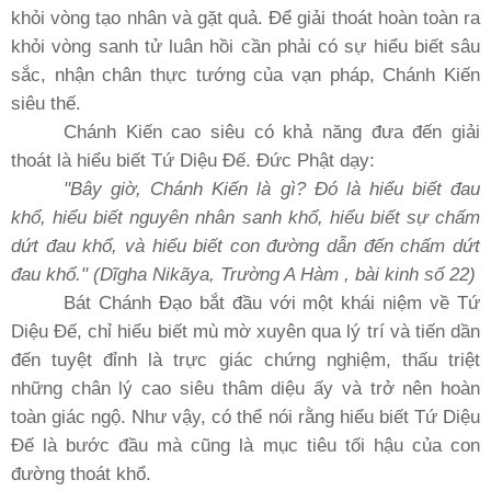
khỏi vòng tạo nhân và gặt quả. Ðể giải thoát hoàn toàn ra
khỏi vòng sanh tử luân hồi cần phải có sự hiểu biết sâu
sắc, nhận chân thực tướng của vạn pháp, Chánh Kiến
siêu thế.
Chánh Kiến cao siêu có khả năng đưa đến giải
thoát là hiểu biết Tứ Diệu Ðế. Ðức Phật dạy:
"Bây giờ, Chánh Kiến là gì? Ðó là hiểu biết đau
khổ, hiểu biết nguyên nhân sanh khổ, hiểu biết sự chấm
dứt đau khổ, và hiểu biết con đường dẫn đến chấm dứt
đau khổ." (Dĩgha Nikãya, Trường A Hàm , bài kinh số 22)
Bát Chánh Ðạo bắt đầu với một khái niệm về Tứ
Diệu Ðế, chỉ hiểu biết mù mờ xuyên qua lý trí và tiến dần
đến tuyệt đỉnh là trực giác chứng nghiệm, thấu triệt
những chân lý cao siêu thâm diệu ấy và trở nên hoàn
toàn giác ngộ. Như vậy, có thể nói rằng hiểu biết Tứ Diệu
Ðế là bước đầu mà cũng là mục tiêu tối hậu của con
đường thoát khổ.