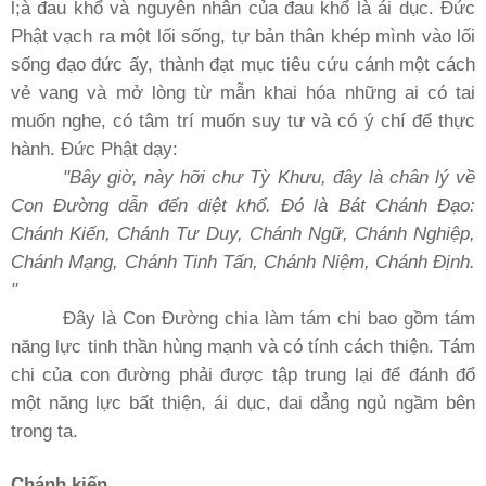
l;à đau khổ và nguyên nhân của đau khổ là ái dục. Ðức
Phật vạch ra một lối sống, tự bản thân khép mình vào lối
sống đạo đức ấy, thành đạt mục tiêu cứu cánh một cách
vẻ vang và mở lòng từ mẫn khai hóa những ai có tai
muốn nghe, có tâm trí muốn suy tư và có ý chí để thực
hành. Ðức Phật dạy:
"Bây giờ, này hỡi chư Tỳ Khưu, đây là chân lý về
Con Ðường dẫn đến diệt khổ. Ðó là Bát Chánh Ðạo:
Chánh Kiến, Chánh Tư Duy, Chánh Ngữ, Chánh Nghiệp,
Chánh Mạng, Chánh Tinh Tấn, Chánh Niệm, Chánh Ðịnh.
"
Ðây là Con Ðường chia làm tám chi bao gồm tám
năng lực tinh thần hùng mạnh và có tính cách thiện. Tám
chi của con đường phải được tập trung lại để đánh đổ
một năng lực bất thiện, ái dục, dai dẳng ngủ ngầm bên
trong ta.
Chánh kiến