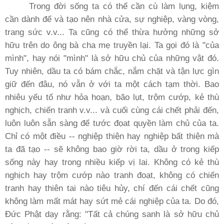
Trong đời sống ta có thể cần cù làm lụng, kiệm
cần dành để và tạo nên nhà cửa, sự nghiệp, vàng vòng,
trang sức v.v... Ta cũng có thể thừa hưởng những sở
hữu trên do ông bà cha mẹ truyền lại. Ta gọi đó là "của
mình", hay nói "mình" là sở hữu chủ của những vật đó.
Tuy nhiên, dầu ta có bám chắc, nắm chặt và tận lực gìn
giữ đến đâu, nó vẫn ở với ta một cách tạm thời. Bao
nhiêu yếu tố như hỏa hoạn, bão lụt, trộm cướp, kẻ thù
nghịch, chiến tranh v.v... và cuối cùng cái chết phải đến,
luôn luôn sẵn sàng để tước đọat quyền làm chủ của ta.
Chỉ có một điều -- nghiệp thiện hay nghiệp bất thiện mà
ta đã tạo -- sẽ không bao giờ rời ta, dầu ở trong kiếp
sống này hay trong nhiều kiếp vị lai. Không có kẻ thù
nghịch hay trộm cướp nào tranh đoạt, không có chiến
tranh hay thiên tai nào tiêu hủy, chí đến cái chết cũng
không làm mất mát hay sứt mẻ cái nghiệp của ta. Do đó,
Ðức Phật dạy rằng: "Tất cả chúng sanh là sở hữu chủ