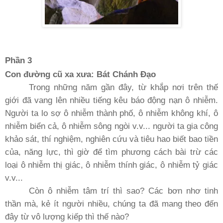
Phần 3
Con đường cũ xa xưa: Bát Chánh Ðạo
Trong những năm gần đây, từ khắp nơi trên thế
giới đã vang lên nhiều tiếng kêu báo động nạn ô nhiễm.
Người ta lo sợ ô nhiễm thành phố, ô nhiễm không khí, ô
nhiễm biển cả, ô nhiễm sông ngòi v.v... người ta gia công
khảo sát, thí nghiệm, nghiên cứu và tiêu hao biết bao tiền
của, năng lực, thì giờ để tìm phương cách bài trừ các
loại ô nhiễm thị giác, ô nhiễm thính giác, ô nhiễm tỷ giác
v.v...
Còn ô nhiễm tâm trí thì sao? Các bơn nhơ tinh
thần mà, kẻ ít người nhiều, chúng ta đã mang theo đến
đây từ vô lượng kiếp thì thế nào?