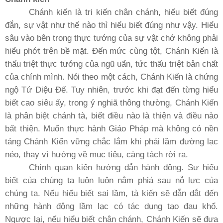
Chánh kiến là tri kiến chân chánh, hiểu biết đúng
đắn, sự vật như thế nào thì hiểu biết đúng như vậy. Hiểu
sâu vào bên trong thực tướng của sự vật chớ không phải
hiểu phớt trên bề mặt. Ðến mức cùng tột, Chánh Kiến là
thấu triệt thực tướng của ngũ uẩn, tức thấu triệt bản chất
của chính mình. Nói theo một cách, Chánh Kiến là chứng
ngộ Tứ Diệu Ðế. Tuy nhiên, trước khi đạt đến từng hiểu
biết cao siêu ấy, trong ý nghiã thông thường, Chánh Kiến
là phân biệt chánh tà, biết điều nào là thiện và điều nào
bất thiện. Muốn thực hành Giáo Pháp mà không có nền
tảng Chánh Kiến vững chắc lắm khi phải lầm đường lạc
nẻo, thay vì hướng về mục tiêu, càng tách rời ra.
Chính quan kiến hướng dẫn hành động. Sự hiểu
biết của chúng ta luôn luôn nằm phiá sau nỗ lực của
chúng ta. Nếu hiểu biết sai lầm, tà kiến sẽ dẫn dắt đến
những hành động lầm lạc có tác dụng tạo đau khổ.
Ngược lại, nếu hiểu biết chân chánh, Chánh Kiến sẽ đưa