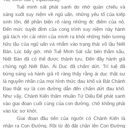
Tuệ minh sát phát sanh do nhờ quán chiếu và
sáng suốt suy niệm về ngũ uẩn, những yếu tố của kiếp
sinh tồn, để phân biện rõ ràng những đc điểm của nó.
Ðến mức tuyệt đỉnh của cong trình suy niệm này hành
giả tách rời cái nhìn của mình ra khỏi những hiện tương
hữu lậu của ngũ uẩn và nhắm vào trạng thái vô lậu Niết
Bàn. Lúc bấy giờ, nhờ Tuệ Minh Sát sắc bén thâm sâu,
Niết Bàn đã có thể được thành tựu. Ðến đây hành giả
chứng ngộ Niết Bàn. Ái Dục đã chấm dứt. Trí tuệ đã
bừng sáng và hành giả rõ ràng thấy rằng ái dục thật sự
là nguyên nhân của mọi hình thức đau khổ và Bát Chánh
Ðạo thật sự là con đường dẫn đến chấm dứt đau khổ.
Như vậy, Chánh Kiến thấm nhuần Tứ Diệu Ðế phát sanh
vào giai đoạn cuối cùng của con đường, chớ không phải
vào lúc sơ khởi.
Giai đoạn đầu tiên của người có Chánh Kiến là
nhận ra Con Ðường. Rồi từ đó đặt chân lên Con Ðường