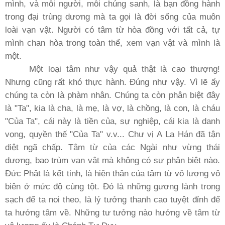
mình, và mỗi người, mỗi chúng sanh, là bạn đồng hành
trong đại trùng dương mà ta gọi là đời sống của muôn
loài vạn vật. Người có tâm từ hòa đồng với tất cả, tự
mình chan hòa trong toàn thể, xem vạn vật và mình là
một.
Một loại tâm như vậy quả thật là cao thượng!
Nhưng cũng rất khó thực hành. Ðúng như vậy. Vì lẽ ấy
chúng ta còn là phàm nhân. Chúng ta còn phân biệt đây
là "Ta", kia là cha, là mẹ, là vợ, là chồng, là con, là cháu
"Của Ta", cái này là tiền của, sự nghiệp, cái kia là danh
vọng, quyền thế "Của Ta" v.v... Chư vị A La Hán đã tận
diệt ngã chấp. Tâm từ của các Ngài như vừng thái
dương, bao trùm vạn vật mà không có sự phân biệt nào.
Ðức Phật là kết tinh, là hiện thân của tâm từ vô lượng vô
biên ở mức độ cùng tột. Ðó là những gương lành trong
sạch để ta noi theo, là lý tưởng thanh cao tuyệt đỉnh để
ta hướng tâm về. Những tư tưởng nào hướng về tâm từ