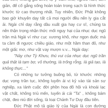
giản, để cố gắng sống hoàn toàn trong sạch là hình thức
khước từ cao thượng nhất. Tuy nhiên, Ðức Phật không
bao giờ khuyên dạy tất cả mọi người đều nên ly gia cắt
ái. Ngài chỉ dạy rằng dầu xuất gia hay cư sĩ, chúng ta
nên thận trọng nhận thức mối nguy hại của nhục dục ngũ
trần mà Ngài ví như cục xương khô, như ngọn duốc mà
ta cầm đi ngược chiều giáo, như một hầm than đỏ, như
một giấc mơ, như vật vay mượn v.v... Ngài dạy:
"Này chư Tỳ Khưu, thú vui của nhục dục ngũ trần
quả thật là tạm bợ, vô thường, là trống rỗng, là giả tạo, là
không thực..."
Có những tư tưởng buông bỏ, từ khước những
dục vọng trần tục, không luyến ái vị kỷ vào tài sản sự
nghiệp, xa lánh cuộc đời phồn hoa đô hội và khoái lạc
vật chất, không triù mến, luyến ái cái "Ta" , không bám
chặt, đeo niú đời sống, là loại Chánh Tư Duy đầu tiên.
Ðức Phật mô tả giáo lý của Ngài là con đường