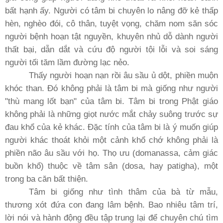
bất hạnh ấy. Người có tâm bi chuyên lo nâng đỡ kẻ thấp
hèn, nghèo đói, cô thân, tuyệt vọng, chăm nom săn sóc
người bệnh hoạn tật nguyền, khuyên nhủ dỗ dành người
thất bại, dẫn dắt và cứu độ người tội lỗi và soi sáng
người tối tăm lầm đường lạc nẻo.
Thấy người hoạn nạn rồi âu sầu ủ dột, phiền muộn
khóc than. Ðó không phải là tâm bi mà giống như người
"thù mang lốt bạn" của tâm bi. Tâm bi trong Phật giáo
không phải là những giọt nước mắt chảy suông trước sự
đau khổ của kẻ khác. Ðặc tính của tâm bi là ý muốn giúp
người khác thoát khỏi một cảnh khổ chớ không phải là
phiền não âu sầu với họ. Thọ ưu (domanassa, cảm giác
buồn khổ) thuộc về tâm sân (dosa, hay patigha), một
trong ba căn bất thiện.
Tâm bi giống như tình thâm của bà từ mẫu,
thương xót đứa con đang lâm bệnh. Bao nhiêu tâm trí,
lời nói và hành động đều tập trung lại để chuyên chú tìm