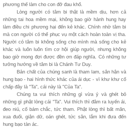
phương thế làm cho con đỡ đau khổ.
Lòng người có tâm bi thật là mềm dịu, hơn cả
những tai hoa mềm mại, không bao giờ hành hung hay
làm điều chi phương hại đến kẻ khác. Chính nhờ tâm bi
mà con người có thể phục vụ một cách hoàn toàn vị tha.
Người có tâm bi không sống cho mình mà sống cho kẻ
khác và luôn luôn tìm cơ hội giúp người, nhưng không
bao giờ mong đợi được đền ơn đáp nghĩa. Có những tư
tưởng hướng về tâm bi là Chánh Tư Duy.
Bản chất của chúng sanh là tham lam, sân hận và
hung bạo - hai hình thức khác của ái dục - vì khư khư cố
chấp đây là "Ta", cái này là "Của Ta".
Chúng ta vui thích những gì vừa ý và ghét bỏ
những gì phật lòng cái "Ta". Vui thích thì đâm ra luyến ái,
đeo niú, cố bám chắc, tức tham. Phật lòng thì bất mãn,
xua đuổi, giận dữ, oán ghét, tức sân, lắm khi đưa đến
hung bạo tàn ác.