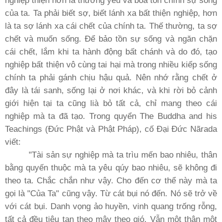
của ta. Ta phải biết sợ, biết lánh xa bất thiện nghiệp, hơn
là ta sợ lánh xa cái chết của chính ta. Thế thường, ta sợ
chết và muốn sống. Ðể bảo tồn sự sống và ngăn chặn
cái chết, lắm khi ta hành động bất chánh và do đó, tạo
nghiệp bất thiện vô cùng tai hại mà trong nhiều kiếp sống
chính ta phải gánh chịu hậu quả. Nên nhớ rằng chết ở
đây là tái sanh, sống lại ở nơi khác, và khi rời bỏ cảnh
giới hiện tại ta cũng lià bỏ tất cả, chỉ mang theo cái
nghiệp mà ta đã tạo. Trong quyển The Buddha and his
Teachings (Ðức Phật và Phật Pháp), cố Ðại Ðức Nãrada
viết:
"Tài sản sự nghiệp mà ta trìu mến bao nhiêu, thân
bằng quyến thuộc mà ta yêu qúy bao nhiêu, sẽ không đi
theo ta. Chắc chắn như vậy. Cho đến cơ thể này mà ta
gọi là "Của Ta" cũng vậy. Từ cát bụi nó đến. Nó sẽ trở về
với cát bụi. Danh vọng ảo huyền, vinh quang trống rỗng,
tất cả đều tiêu tan theo mây theo gió. Vẫn một thân một