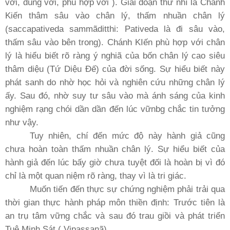
với, đúng với, phù hợp với ). Giai đoạn thứ nhì là Chánh
Kiến thâm sâu vào chân lý, thấm nhuần chân lý
(saccapativeda sammãditthi: Pativeda là đi sâu vào,
thấm sâu vào bên trong). Chánh KIến phù hợp với chân
lý là hiểu biết rõ ràng ý nghiã của bốn chân lý cao siêu
thâm diệu (Tứ Diệu Ðế) của đời sống. Sự hiểu biết này
phát sanh do nhờ học hỏi và nghiên cứu những chân lý
ấy. Sau đó, nhờ suy tư sâu vào mà ánh sáng của kinh
nghiệm rạng chói dần dần đến lúc vữnbg chắc tin tưởng
như vậy.
Tuy nhiên, chí đến mức độ này hành giả cũng
chưa hoàn toàn thấm nhuần chân lý. Sự hiểu biết của
hành giả đến lúc bấy giờ chưa tuyệt đối là hoàn bị vì đó
chỉ là một quan niệm rõ ràng, thay vì là tri giác.
Muốn tiến đến thực sự chứng nghiệm phải trải qua
thời gian thực hành pháp môn thiền định: Trước tiên là
an trụ tâm vững chắc và sau đó trau giồi và phát triển
Tuệ Minh Sát ( Vipassanã).