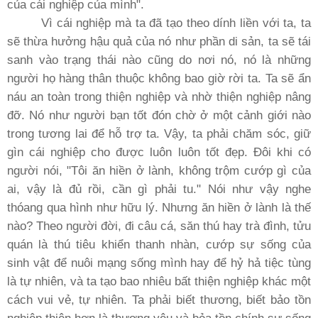
của cái nghiệp của mình".
Vì cái nghiệp mà ta đã tạo theo dính liền với ta, ta
sẽ thừa hưởng hậu quả của nó như phần di sản, ta sẽ tái
sanh vào trạng thái nào cũng do nơi nó, nó là những
người họ hàng thân thuộc không bao giờ rời ta. Ta sẽ ẩn
náu an toàn trong thiện nghiệp và nhờ thiện nghiệp nâng
đỡ. Nó như người bạn tốt đón chờ ở một cảnh giới nào
trong tương lai để hỗ trợ ta. Vậy, ta phải chăm sóc, giữ
gìn cái nghiệp cho được luôn luôn tốt đẹp. Ðôi khi có
người nói, "Tôi ăn hiền ở lành, không trộm cướp gì của
ai, vậy là đủ rồi, cần gì phải tu." Nói như vậy nghe
thóang qua hình như hữu lý. Nhưng ăn hiền ở lành là thế
nào? Theo người đời, đi câu cá, săn thú hay trà đình, tửu
quán là thú tiêu khiển thanh nhàn, cướp sự sống của
sinh vật để nuôi mạng sống mình hay để hỷ hả tiệc tùng
là tự nhiên, và ta tạo bao nhiêu bất thiện nghiệp khác một
cách vui vẻ, tự nhiên. Ta phải biết thương, biết bảo tồn
nghiệp thiện hơn là thương yêu và bỏa tồn chính sự sống