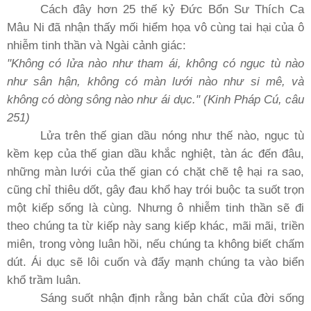
Cách đây hơn 25 thế kỷ Ðức Bổn Sư Thích Ca
Mâu Ni đã nhận thấy mối hiểm họa vô cùng tai hại của ô
nhiễm tinh thần và Ngài cảnh giác:
"Không có lửa nào như tham ái, không có ngục tù nào
như sân hận, không có màn lưới nào như si mê, và
không có dòng sông nào như ái dục." (Kinh Pháp Cú, câu
251)
Lửa trên thế gian dầu nóng như thế nào, ngục tù
kềm kẹp của thế gian dầu khắc nghiệt, tàn ác đến đâu,
những màn lưới của thế gian có chặt chẽ tệ hại ra sao,
cũng chỉ thiêu dốt, gây đau khổ hay trói buộc ta suốt trọn
một kiếp sống là cùng. Nhưng ô nhiễm tinh thần sẽ đi
theo chúng ta từ kiếp này sang kiếp khác, mãi mãi, triền
miên, trong vòng luân hồi, nếu chúng ta không biết chấm
dút. Ái dục sẽ lôi cuốn và đẩy mạnh chúng ta vào biển
khổ trầm luân.
Sáng suốt nhận định rằng bản chất của đời sống