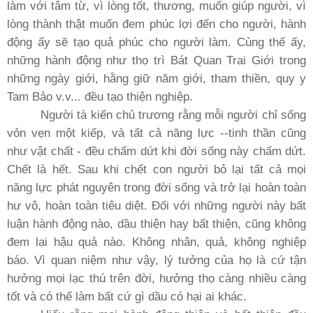
làm với tâm từ, vì lòng tốt, thương, muốn giúp người, vì
lòng thành thật muốn đem phúc lợi đến cho người, hành
động ấy sẽ tạo quả phúc cho người làm. Cùng thế ấy,
những hành động như thọ trì Bát Quan Trai Giới trong
những ngày giới, hằng giữ năm giới, tham thiền, quy y
Tam Bảo v.v... đều tạo thiện nghiệp.
Người tà kiến chủ trương rằng mỗi người chỉ sống
vỏn vẹn một kiếp, và tất cả năng lực --tinh thần cũng
như vật chất - đều chấm dứt khi đời sống này chấm dứt.
Chết là hết. Sau khi chết con người bỏ lại tất cả mọi
năng lực phát nguyên trong đời sống và trở lại hoàn toàn
hư vô, hoàn toàn tiêu diệt. Ðối với những người này bất
luận hành động nào, dầu thiện hay bất thiện, cũng không
đem lại hậu quả nào. Không nhân, quả, không nghiệp
báo. Vì quan niệm như vậy, lý tưởng của họ là cứ tận
hưởng mọi lạc thú trên đời, hưởng thọ càng nhiều càng
tốt và có thể làm bất cứ gì dầu có hại ai khác.