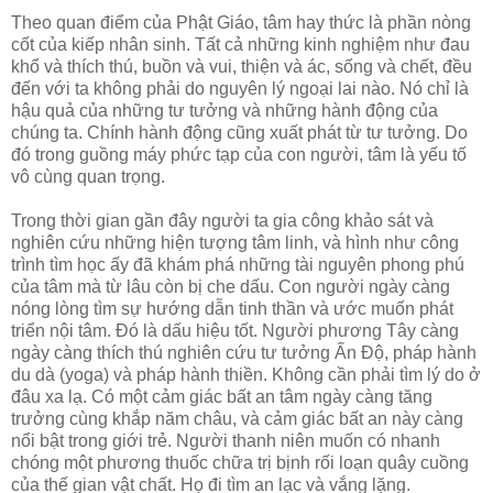
Theo quan điểm của Phật Giáo, tâm hay thức là phần nòng
cốt của kiếp nhân sinh. Tất cả những kinh nghiệm như đau
khổ và thích thú, buồn và vui, thiện và ác, sống và chết, đều
đến với ta không phải do nguyên lý ngoại lai nào. Nó chỉ là
hậu quả của những tư tưởng và những hành động của
chúng ta. Chính hành động cũng xuất phát từ tư tưởng. Do
đó trong guồng máy phức tạp của con người, tâm là yếu tố
vô cùng quan trọng.
Trong thời gian gần đây người ta gia công khảo sát và
nghiên cứu những hiện tượng tâm linh, và hình như công
trình tìm học ấy đã khám phá những tài nguyên phong phú
của tâm mà từ lâu còn bị che dấu. Con người ngày càng
nóng lòng tìm sự hướng dẫn tinh thần và ước muốn phát
triển nội tâm. Ðó là dấu hiệu tốt. Người phương Tây càng
ngày càng thích thú nghiên cứu tư tưởng Ấn Ðộ, pháp hành
du dà (yoga) và pháp hành thiền. Không cần phải tìm lý do ở
đâu xa lạ. Có một cảm giác bất an tâm ngày càng tăng
trưởng cùng khắp năm châu, và cảm giác bất an này càng
nổi bật trong giới trẻ. Người thanh niên muốn có nhanh
chóng một phương thuốc chữa trị bịnh rối loạn quây cuồng
của thế gian vật chất. Họ đi tìm an lạc và vắng lặng.