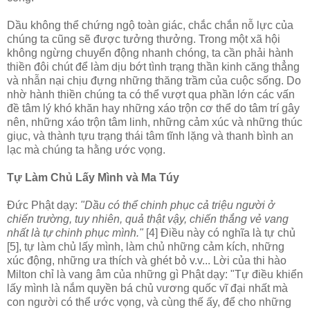
Dầu không thể chứng ngộ toàn giác, chắc chắn nỗ lực của
chúng ta cũng sẽ được tưởng thưởng. Trong một xã hội
không ngừng chuyển động nhanh chóng, ta cần phải hành
thiền đôi chút để làm dịu bớt tình trạng thần kinh căng thẳng
và nhẫn nại chịu đựng những thăng trầm của cuộc sống. Do
nhờ hành thiền chúng ta có thể vượt qua phần lớn các vấn
đề tâm lý khó khăn hay những xáo trộn cơ thể do tâm trí gây
nên, những xáo trộn tâm linh, những cảm xúc và những thúc
giục, và thành tựu trạng thái tâm tĩnh lặng và thanh bình an
lạc mà chúng ta hằng ước vọng.
Tự Làm Chủ Lấy Mình và Ma Túy
Ðức Phật dạy:
"Dầu có thể chinh phục cả triệu người ở
chiến trường, tuy nhiên, quả thật vậy, chiến thắng vẻ vang
nhất là tự chinh phục mình."
[4] Ðiều này có nghĩa là tự chủ
[5], tự làm chủ lấy mình, làm chủ những cảm kích, những
xúc động, những ưa thích và ghét bỏ v.v... Lời của thi hào
Milton chỉ là vang âm của những gì Phật dạy: "Tự điều khiển
lấy mình là nắm quyền bá chủ vương quốc vĩ đại nhất mà
con người có thể ước vọng, và cùng thế ấy, để cho những