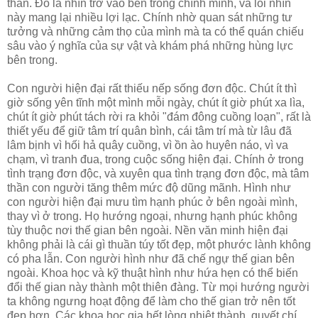
thần. Ðó là nhìn trở vào bên trong chính mình, và lối nhìn
này mang lại nhiều lợi lạc. Chính nhờ quan sát những tư
tưởng và những cảm thọ của mình mà ta có thể quán chiếu
sâu vào ý nghĩa của sự vật và khám phá những hùng lực
bên trong.
Con người hiện đại rất thiếu nếp sống đơn độc. Chút ít thì
giờ sống yên tĩnh một mình mỗi ngày, chút ít giờ phút xa lìa,
chút ít giờ phút tách rời ra khỏi "đám đông cuồng loạn", rất là
thiết yếu để giữ tâm trí quân bình, cái tâm trí mà từ lâu đã
lâm bịnh vì hối hả quây cuồng, vì ồn ào huyên náo, vì va
chạm, vì tranh đua, trong cuộc sống hiện đại. Chính ở trong
tình trạng đơn độc, và xuyên qua tình trạng đơn độc, mà tâm
thần con người tăng thêm mức độ dũng mãnh. Hình như
con người hiện đại mưu tìm hạnh phúc ở bên ngoài mình,
thay vì ở trong. Họ hướng ngoại, nhưng hạnh phúc không
tùy thuộc nơi thế gian bên ngoài. Nền văn minh hiện đại
không phải là cái gì thuần túy tốt đẹp, một phước lành không
có pha lẫn. Con người hình như đã chế ngự thế gian bên
ngoài. Khoa học và kỹ thuật hình như hứa hẹn có thể biến
đổi thế gian này thành một thiên đàng. Từ mọi hướng người
ta không ngưng hoạt động để làm cho thế gian trở nên tốt
đẹp hơn. Các khoa học gia hết lòng nhiệt thành, quyết chí