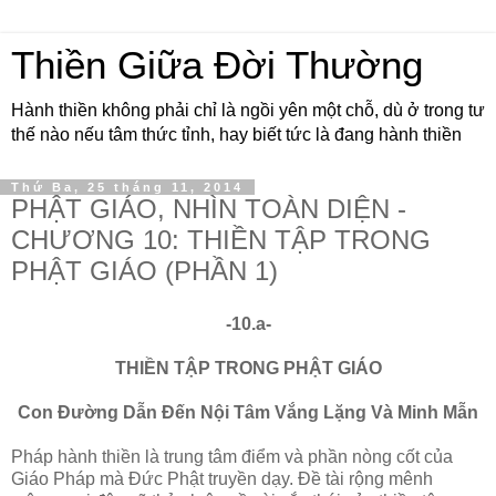
Thiền Giữa Đời Thường
Hành thiền không phải chỉ là ngồi yên một chỗ, dù ở trong tư
thế nào nếu tâm thức tỉnh, hay biết tức là đang hành thiền
Thứ Ba, 25 tháng 11, 2014
PHẬT GIÁO, NHÌN TOÀN DIỆN -
CHƯƠNG 10: THIỀN TẬP TRONG
PHẬT GIÁO (PHẦN 1)
-10.a-
THIỀN TẬP TRONG PHẬT GIÁO
Con Ðường Dẫn Ðến Nội Tâm Vắng Lặng Và Minh Mẫn
Pháp hành thiền là trung tâm điểm và phần nòng cốt của
Giáo Pháp mà Ðức Phật truyền dạy. Ðề tài rộng mênh