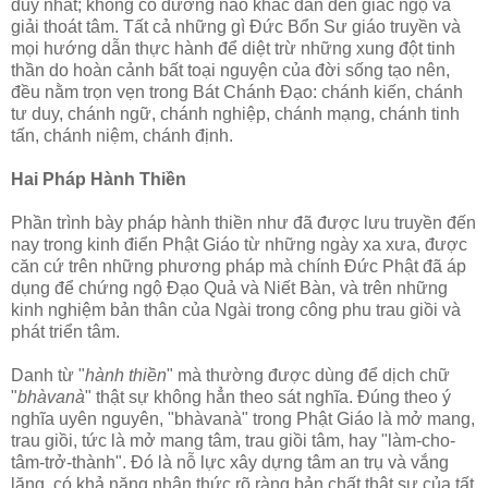
duy nhất; không có đường nào khác dẫn đến giác ngộ và
giải thoát tâm. Tất cả những gì Ðức Bổn Sư giáo truyền và
mọi hướng dẫn thực hành để diệt trừ những xung đột tinh
thần do hoàn cảnh bất toại nguyện của đời sống tạo nên,
đều nằm trọn vẹn trong Bát Chánh Ðạo: chánh kiến, chánh
tư duy, chánh ngữ, chánh nghiệp, chánh mạng, chánh tinh
tấn, chánh niệm, chánh định.
Hai Pháp Hành Thiền
Phần trình bày pháp hành thiền như đã được lưu truyền đến
nay trong kinh điển Phật Giáo từ những ngày xa xưa, được
căn cứ trên những phương pháp mà chính Ðức Phật đã áp
dụng để chứng ngộ Ðạo Quả và Niết Bàn, và trên những
kinh nghiệm bản thân của Ngài trong công phu trau giồi và
phát triển tâm.
Danh từ "
hành thiền
" mà thường được dùng để dịch chữ
"
bhàvanà
" thật sự không hẳn theo sát nghĩa. Ðúng theo ý
nghĩa uyên nguyên, "bhàvanà" trong Phật Giáo là mở mang,
trau giồi, tức là mở mang tâm, trau giồi tâm, hay "làm-cho-
tâm-trở-thành". Ðó là nỗ lực xây dựng tâm an trụ và vắng
lặng, có khả năng nhận thức rõ ràng bản chất thật sự của tất