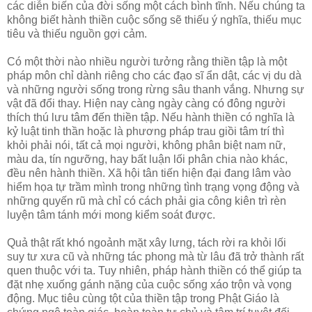
các diễn biến của đời sống một cách bình tĩnh. Nếu chúng ta
không biết hành thiền cuộc sống sẽ thiếu ý nghĩa, thiếu mục
tiêu và thiếu nguồn gợi cảm.
Có một thời nào nhiều người tưởng rằng thiền tập là một
pháp môn chỉ dành riêng cho các đạo sĩ ẩn dật, các vị du dà
và những người sống trong rừng sâu thanh vắng. Nhưng sự
vật đã đổi thay. Hiện nay càng ngày càng có đông người
thích thú lưu tâm đến thiền tập. Nếu hành thiền có nghĩa là
kỷ luật tinh thần hoặc là phương pháp trau giồi tâm trí thì
khỏi phải nói, tất cả mọi người, không phân biệt nam nữ,
màu da, tín ngưỡng, hay bất luận lối phân chia nào khác,
đều nên hành thiền. Xã hội tân tiến hiện đại đang lâm vào
hiểm họa tự trầm mình trong những tình trạng vọng động và
những quyến rũ mà chỉ có cách phải gia công kiên trì rèn
luyện tâm tánh mới mong kiểm soát được.
Quả thật rất khó ngoảnh mặt xây lưng, tách rời ra khỏi lối
suy tư xưa cũ và những tác phong mà từ lâu đã trở thành rất
quen thuộc với ta. Tuy nhiên, pháp hành thiền có thể giúp ta
đặt nhẹ xuống gánh nặng của cuộc sống xáo trộn và vọng
động. Mục tiêu cùng tột của thiền tập trong Phật Giáo là