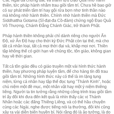
Các Ngài đã chứng đắc và thành tựu Ðạo Quả nhờ hành
thiền, tức pháp hành nhằm trau giồi tâm trí. Chưa hề bao giờ
có sự phát triển tâm trí hay gội rửa bợn nhơ tinh thần nào
mà không nhờ hành thiền. Chính nhờ hành thiền mà Ðức
Siddhattha Gotama (Sĩ-đạt-đa Cồ-đàm) chứng ngộ Ðạo Quả
Vô Thượng, Chánh Ðẳng Chánh Giác, trở thành Phật.
Pháp hành thiền không phải chỉ dành riêng cho người Ấn
Ðộ, xứ Ấn Ðộ hay cho thời kỳ Ðức Phật còn tại thế, mà cho
tất cả nhân loại, tất cả mọi thời đại và, khắp mọi nơi. Thiền
tập không thể có giới hạn về chủng tộc, tôn giáo, không gian
hay về thời gian.
Tất cả tôn giáo đều có giáo truyền một vài hình thức hành
thiền, hay phương pháp luyện tâm, để cho hàng tín đồ trau
giồi tâm trí. Những hình thức này có thể là im lặng tụng
niệm, từng cá nhân hay tập thể đọc tụng "Thánh Kinh", hoặc
chú niệm một đề mục, một nhân vật hay một ý niệm thiêng
liêng. Người ta tin tưởng rằng những công trình trau giồi tâm
trí ấy đôi khi đưa đến kết quả là nhìn thấy các vị Thánh
Nhân hoặc các đấng Thiêng Liêng, và có thể hầu chuyện
cùng các Ngài, nghe được tiếng nói lạ thường, đôi khi cũng
xảy ra vài diễn biến huyền bí. Nói rằng đó là ảo tưởng, là do