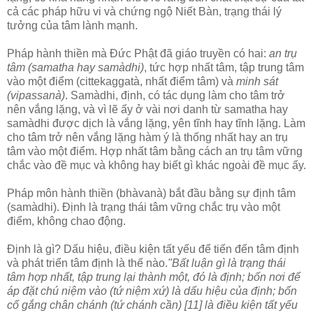
cả các pháp hữu vi và chứng ngộ Niết Bàn, trạng thái lý
tưởng của tâm lành mạnh.
Pháp hành thiền mà Ðức Phật đã giáo truyền có hai:
an trụ
tâm (samatha hay samàdhi)
, tức hợp nhất tâm, tập trung tâm
vào một điểm (cittekaggatà, nhất điểm tâm) và
minh sát
(vipassanà)
. Samàdhi, định, có tác dụng làm cho tâm trở
nên vắng lặng, và vì lẽ ấy ở vài nơi danh từ samatha hay
samàdhi được dịch là vắng lặng, yên tĩnh hay tĩnh lặng. Làm
cho tâm trở nên vắng lặng hàm ý là thống nhất hay an trụ
tâm vào một điểm. Hợp nhất tâm bằng cách an trụ tâm vững
chắc vào đề mục và không hay biết gì khác ngoài đề mục ấy.
Pháp môn hành thiền (bhàvanà) bắt đầu bằng sự định tâm
(samàdhi). Ðịnh là trạng thái tâm vững chắc trụ vào một
điểm, không chao động.
Ðịnh là gì? Dấu hiệu, điều kiện tất yếu để tiến đến tâm định
và phát triển tâm định là thế nào.
"Bất luận gì là trạng thái
tâm hợp nhất, tập trung lại thành một, đó là định; bốn nơi để
áp đặt chú niệm vào (tứ niệm xứ) là dấu hiệu của định; bốn
cố gắng chân chánh (tứ chánh cần) [11] là điều kiện tất yếu