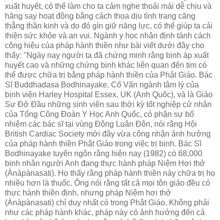
xuất huyết, có thể làm cho ta cảm nghe thoải mái dễ chịu và
hăng say hoạt động bằng cách thoa dịu tình trạng căng
thẳng thần kinh và do đó gìn giữ năng lực, có thể giúp ta cải
thiện sức khỏe và an vui. Ngành y học nhận định tánh cách
công hiệu của pháp hành thiền như bài viết dưới đây cho
thấy: "Ngày nay người ta đã chứng minh rằng bịnh áp xuất
huyết cao và những chứng bịnh khác liên quan đến tim có
thể được chữa trị bằng pháp hành thiền của Phật Giáo. Bác
Sĩ Buddhadasa Bodhinayake, Cố Vấn ngành tâm lý của
bịnh viện Harley Hospital Essex, UK (Anh Quốc), và là Giáo
Sư Ðở Ðầu những sinh viên sau thời kỳ tốt nghiệp cử nhân
của Tổng Công Ðoàn Y Học Anh Quốc, có phận sự bổ
nhiệm các bác sĩ tại vùng Ðông Luân Ðôn, nói rằng Hội
British Cardiac Society mới đây vừa công nhận ảnh hưởng
của pháp hành thiền Phật Giáo trong việc trị bịnh. Bác Sĩ
Bodhinayake tuyên ngôn rằng hiện nay (1982) có 68,000
bịnh nhân người Anh đang thực hành pháp Niệm Hơi thở
(Ànàpànasati). Họ thấy rằng pháp hành thiền này chữa trị họ
nhiều hơn là thuốc. Ông nói rằng tất cả mọi tôn giáo đều có
thực hành thiền định, nhưng pháp Niệm hơi thở
(Ànàpànasati) chỉ duy nhất có trong Phật Giáo. Không phải
như các pháp hành khác, pháp này có ảnh hưởng đến cả