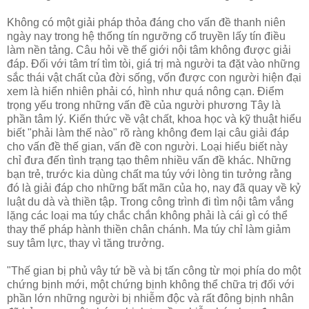
Không có một giải pháp thỏa đáng cho vấn đề thanh niên
ngày nay trong hệ thống tín ngưỡng cổ truyền lấy tín điều
làm nền tảng. Câu hỏi về thế giới nội tâm không được giải
đáp. Ðối với tâm trí tìm tòi, giá trị mà người ta đặt vào những
sắc thái vật chất của đời sống, vốn được con người hiện đại
xem là hiển nhiên phải có, hình như quá nông cạn. Ðiểm
trọng yếu trong những vấn đề của người phương Tây là
phần tâm lý. Kiến thức về vật chất, khoa học và kỹ thuật hiểu
biết "phải làm thế nào" rõ ràng không đem lại câu giải đáp
cho vấn đề thế gian, vấn đề con người. Loại hiểu biết này
chỉ đưa đến tình trạng tạo thêm nhiều vấn đề khác. Những
bạn trẻ, trước kia dùng chất ma túy với lòng tin tưởng rằng
đó là giải đáp cho những bất mãn của họ, nay đã quay về kỷ
luật du dà và thiền tập. Trong công trình đi tìm nội tâm vắng
lặng các loại ma túy chắc chắn không phải là cái gì có thể
thay thế pháp hành thiền chân chánh. Ma túy chỉ làm giảm
suy tâm lực, thay vì tăng trưởng.
"Thế gian bị phủ vây tứ bề và bị tấn công từ mọi phía do một
chứng bịnh mới, một chứng bịnh không thể chữa trị đối với
phần lớn những người bị nhiễm độc và rất đông bịnh nhân