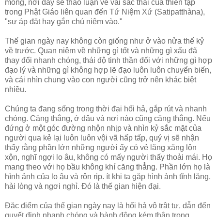
mông, nơi đây sẽ thảo luận về vài sắc thái của thiền tập
trong Phật Giáo liên quan đến Tứ Niệm Xứ (Satipatthàna),
"sự áp đặt hay gắn chú niệm vào."
Thế gian ngày nay không còn giống như ở vào nửa thế kỷ
về trước. Quan niệm về những gì tốt và những gì xấu đã
thay đổi nhanh chóng, thái độ tinh thần đối với những gì hợp
đạo lý và những gì không hợp lẽ đạo luôn luôn chuyển biến,
và cái nhìn chung vào con người cũng trở nên khác biệt
nhiều.
Chúng ta đang sống trong thời đại hối hả, gắp rút và nhanh
chóng. Căng thẳng, ở đâu và nơi nào cũng căng thẳng. Nếu
đứng ở một góc đường nhộn nhịp và nhìn kỷ sắc mặt của
người qua kẻ lại luôn luôn vội vã hấp tấp, quý vị sẽ nhận
thấy rằng phần lớn những người ấy có vẻ lăng xăng lộn
xộn, nghĩ ngợi lo âu, không có mấy người thấy thoải mái. Họ
mang theo với họ bầu không khí căng thẳng. Phần lớn họ là
hình ảnh của lo âu và rộn rịp. ít khi ta gặp hình ảnh tĩnh lặng,
hài lòng và ngơi nghỉ. Ðó là thế gian hiện đại.
Ðặc điểm của thế gian ngày nay là hối hả vô trật tự, dẫn đến
quyết định nhanh chóng và hành động kém thận trọng.