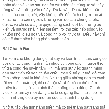
không nên tách rời, chạy đi tìm ở đâu ngoài vấn đề. Hãy
phân tách và khảo sát, nghiên cứu đến tận cùng, ta sẽ thấy
rằng tất cả những vấn đề ấy đều là vấn đề của kiếp nhân
sinh, của con người, vậy không nên đỗ trách nhiệm cho ai
khác hơn là con người. Những vấn đề của chúng ta phải
được, và chỉ được giải quyết bằng cách dứt bỏ những ảo
kiến và những khái niệm sai lầm, rồi thu xếp nếp sống vào
khuôn khổ, điều hòa và đồng nhịp với thực tại. Ðiều này chỉ
có thể thực hiện bằng pháp hành thiền.
Bát Chánh Ðạo
Tự kềm chế không dùng chất say và kiên trì tinh tấn, củng cố
vững chắc trong hạnh nhẫn nhục và trong sạch, người thiện
trí gia công rèn luyện tâm. Khi mà mọi sự việc quanh mình
đều diễn tiến tốt đẹp, thuận chiều theo ý, thì giữ thái độ trầm
tĩnh không phải là khó lắm. Nhưng giữa những nghịch cảnh
rối ren bất thuận lợi, thì quả thật rất khó mà có thể điềm
nhiên tọa thị, giữ tâm bình thản, không chao động. Chính
việc khó làm ấy mới đáng cho ta cố gắng thành tựu, bởi vì
chính những điều ấy mới un đúc tâm tánh hùng dũng.
Nhờ tu tập yên tĩnh hành thiền mà có thể thành đạt trạng thái