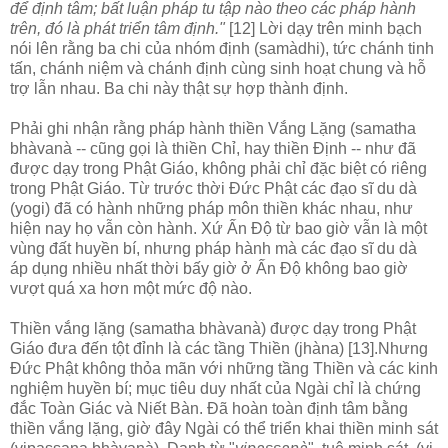
để định tâm; bất luận pháp tu tập nào theo các pháp hành
trên, đó là phát triển tâm định."
[12] Lời dạy trên minh bạch
nói lên rằng ba chi của nhóm định (samàdhi), tức chánh tinh
tấn, chánh niệm và chánh định cùng sinh hoạt chung và hỗ
trợ lẫn nhau. Ba chi này thật sự hợp thành định.
Phải ghi nhận rằng pháp hành thiền Vắng Lặng (samatha
bhàvanà -- cũng gọi là thiền Chỉ, hay thiền Định -- như đã
được dạy trong Phật Giáo, không phải chỉ đặc biệt có riêng
trong Phật Giáo. Từ trước thời Ðức Phật các đạo sĩ du dà
(yogi) đã có hành những pháp môn thiền khác nhau, như
hiện nay họ vẫn còn hành. Xứ Ấn Ðộ từ bao giờ vẫn là một
vùng đất huyền bí, nhưng pháp hành mà các đạo sĩ du dà
áp dụng nhiều nhất thời bấy giờ ở Ấn Ðộ không bao giờ
vượt quá xa hơn một mức độ nào.
Thiền vắng lặng (samatha bhàvanà) được dạy trong Phật
Giáo đưa đến tột đỉnh là các tầng Thiền (jhàna) [13].Nhưng
Ðức Phật không thỏa mãn với những tầng Thiền và các kinh
nghiệm huyền bí; mục tiêu duy nhất của Ngài chỉ là chứng
đắc Toàn Giác và Niết Bàn. Ðã hoàn toàn định tâm bằng
thiền vắng lặng, giờ đây Ngài có thể triển khai thiền minh sát