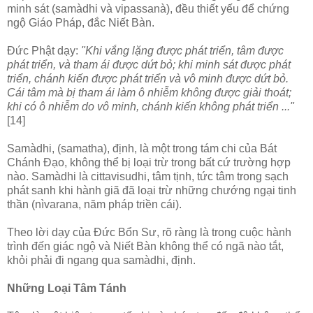
minh sát (samàdhi và vipassanà), đều thiết yếu để chứng
ngộ Giáo Pháp, đắc Niết Bàn.
Ðức Phật dạy:
"Khi vắng lặng được phát triển, tâm được
phát triển, và tham ái được dứt bỏ; khi minh sát được phát
triển, chánh kiến được phát triển và vô minh được dứt bỏ.
Cái tâm mà bị tham ái làm ô nhiễm không được giải thoát;
khi có ô nhiễm do vô minh, chánh kiến không phát triển ..."
[14]
Samàdhi, (samatha), định, là một trong tám chi của Bát
Chánh Ðạo, không thể bị loại trừ trong bất cứ trường hợp
nào. Samàdhi là cittavisudhi, tâm tịnh, tức tâm trong sạch
phát sanh khi hành giã đã loại trừ những chướng ngại tinh
thần (nìvarana, năm pháp triền cái).
Theo lời dạy của Ðức Bổn Sư, rõ ràng là trong cuộc hành
trình đến giác ngộ và Niết Bàn không thể có ngã nào tắt,
khỏi phải đi ngang qua samàdhi, định.
Những Loại Tâm Tánh