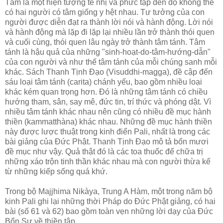
Tâm là một hiện tượng tế nhị và phức tạp đến độ không thể
có hai người có tâm giống y hệt nhau. Tư tưởng của con
người được diễn đạt ra thành lời nói và hành động. Lời nói
và hành động mà lặp đi lặp lại nhiều lần trở thành thói quen
và cuối cùng, thói quen lâu ngày trở thành tâm tánh. Tâm
tánh là hậu quả của những "sinh-hoạt-do-tâm-hướng-dẫn"
của con người và như thế tâm tánh của mỗi chúng sanh mỗi
khác. Sách Thanh Tịnh Ðạo (Visuddhi-magga), đề cập đến
sáu loại tâm tánh (carita) chánh yếu, bao gồm nhiều loại
khác kém quan trọng hơn. Ðó là những tâm tánh có chiều
hướng tham, sân, say mê, đức tin, trí thức và phóng dật. Vì
nhiều tâm tánh khác nhau nên cũng có nhiều đề mục hành
thiền (kammatthàna) khác nhau. Những đề mục hành thiền
này được lược thuật trong kinh điển Pali, nhất là trong các
bài giảng của Ðức Phật. Thanh Tịnh Ðạo mô tả bốn mươi
đề mục như vậy. Quả thật đó là các toa thuốc để chữa trị
những xáo trộn tinh thần khác nhau mà con người thừa kế
từ những kiếp sống quá khứ.
Trong bộ Majjhima Nikàya, Trung A Hàm, một trong năm bộ
kinh Pali ghi lại những thời Pháp do Ðức Phật giảng, có hai
bài (số 61 và 62) bao gồm toàn vẹn những lời dạy của Ðức
Bổn Sư về thiền tập.