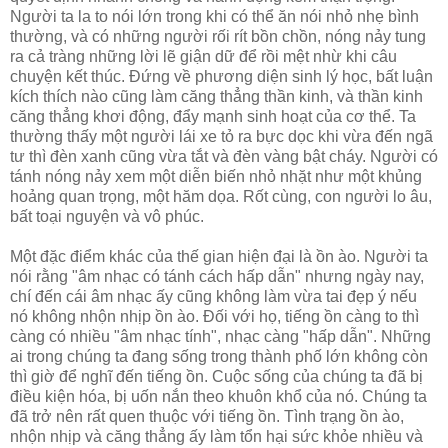
Người ta la to nói lớn trong khi có thể ăn nói nhỏ nhẹ bình
thường, và có những người rối rít bồn chồn, nóng nảy tung
ra cả tràng những lời lẽ giận dữ để rồi mệt nhừ khi câu
chuyện kết thúc. Ðứng về phương diện sinh lý học, bất luận
kích thích nào cũng làm căng thẳng thần kinh, và thần kinh
căng thẳng khơi động, đẩy mạnh sinh hoạt của cơ thể. Ta
thường thấy một người lái xe tỏ ra bực dọc khi vừa đến ngã
tư thì đèn xanh cũng vừa tắt và đèn vàng bật cháy. Người có
tánh nóng nảy xem một diễn biến nhỏ nhặt như một khủng
hoảng quan trọng, một hăm dọa. Rốt cùng, con người lo âu,
bất toại nguyện và vô phúc.
Một đặc điểm khác của thế gian hiện đại là ồn ào. Người ta
nói rằng "âm nhạc có tánh cách hấp dẫn" nhưng ngày nay,
chí đến cái âm nhạc ấy cũng không làm vừa tai đẹp ý nếu
nó không nhộn nhịp ồn ào. Ðối với họ, tiếng ồn càng to thì
càng có nhiều "âm nhạc tính", nhạc càng "hấp dẫn". Những
ai trong chúng ta đang sống trong thành phố lớn không còn
thì giờ để nghĩ đến tiếng ồn. Cuộc sống của chúng ta đã bị
điều kiện hóa, bị uốn nắn theo khuôn khổ của nó. Chúng ta
đã trở nên rất quen thuộc với tiếng ồn. Tình trạng ồn ào,
nhộn nhịp và căng thẳng ấy làm tổn hại sức khỏe nhiều và