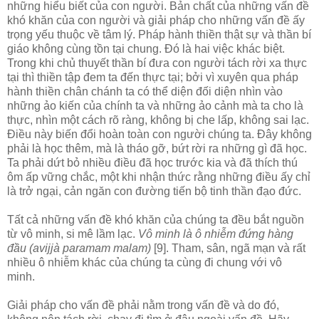
những hiểu biết của con người. Bản chất của những vấn đề
khó khăn của con người và giải pháp cho những vấn đề ấy
trọng yếu thuộc về tâm lý. Pháp hành thiền thật sự và thần bí
giáo không cùng tồn tại chung. Ðó là hai việc khác biệt.
Trong khi chủ thuyết thần bí đưa con người tách rời xa thực
tại thì thiền tập đem ta đến thực tại; bởi vì xuyên qua pháp
hành thiền chân chánh ta có thể diện đối diện nhìn vào
những ảo kiến của chính ta và những ảo cảnh mà ta cho là
thực, nhìn một cách rõ ràng, không bị che lấp, không sai lạc.
Ðiều này biến đổi hoàn toàn con người chúng ta. Ðây không
phải là học thêm, mà là tháo gỡ, bứt rời ra những gì đã học.
Ta phải dứt bỏ nhiều điều đã học trước kia và đã thích thú
ôm ấp vững chắc, một khi nhận thức rằng những điều ấy chỉ
là trở ngại, cản ngăn con đường tiến bộ tinh thần đạo đức.
Tất cả những vấn đề khó khăn của chúng ta đều bắt nguồn
từ vô minh, si mê lầm lạc.
Vô minh là ô nhiễm đứng hàng
đầu (avijjà paramam malam)
[9]. Tham, sân, ngã mạn và rất
nhiều ô nhiễm khác của chúng ta cùng đi chung với vô
minh.
Giải pháp cho vấn đề phải nằm trong vấn đề và do đó,