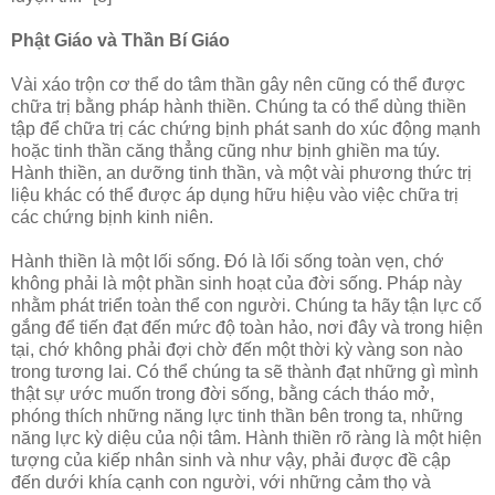
Phật Giáo và Thần Bí Giáo
Vài xáo trộn cơ thể do tâm thần gây nên cũng có thể được
chữa trị bằng pháp hành thiền. Chúng ta có thể dùng thiền
tập để chữa trị các chứng bịnh phát sanh do xúc động mạnh
hoặc tinh thần căng thẳng cũng như bịnh ghiền ma túy.
Hành thiền, an dưỡng tinh thần, và một vài phương thức trị
liệu khác có thể được áp dụng hữu hiệu vào việc chữa trị
các chứng bịnh kinh niên.
Hành thiền là một lối sống. Ðó là lối sống toàn vẹn, chớ
không phải là một phần sinh hoạt của đời sống. Pháp này
nhằm phát triển toàn thể con người. Chúng ta hãy tận lực cố
gắng để tiến đạt đến mức độ toàn hảo, nơi đây và trong hiện
tại, chớ không phải đợi chờ đến một thời kỳ vàng son nào
trong tương lai. Có thể chúng ta sẽ thành đạt những gì mình
thật sự ước muốn trong đời sống, bằng cách tháo mở,
phóng thích những năng lực tinh thần bên trong ta, những
năng lực kỳ diệu của nội tâm. Hành thiền rõ ràng là một hiện
tượng của kiếp nhân sinh và như vậy, phải được đề cập
đến dưới khía cạnh con người, với những cảm thọ và