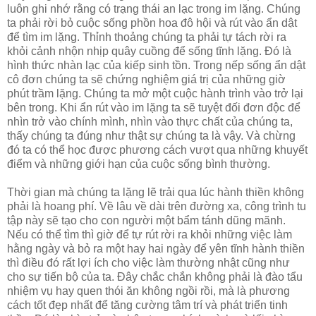
luôn ghi nhớ rằng có trạng thái an lạc trong im lặng. Chúng
ta phải rời bỏ cuộc sống phồn hoa đô hội và rút vào ẩn dật
để tìm im lặng. Thỉnh thoảng chúng ta phải tự tách rời ra
khỏi cảnh nhộn nhịp quây cuồng để sống tĩnh lặng. Ðó là
hình thức nhàn lạc của kiếp sinh tồn. Trong nếp sống ẩn dật
cô đơn chúng ta sẽ chứng nghiệm giá trị của những giờ
phút trầm lặng. Chúng ta mở một cuộc hành trình vào trở lại
bên trong. Khi ẩn rút vào im lặng ta sẽ tuyệt đối đơn độc để
nhìn trở vào chính mình, nhìn vào thực chất của chúng ta,
thấy chúng ta đúng như thật sự chúng ta là vậy. Và chừng
đó ta có thể học được phương cách vượt qua những khuyết
điểm và những giới hạn của cuộc sống bình thường.
Thời gian mà chúng ta lặng lẽ trải qua lúc hành thiền không
phải là hoang phí. Về lâu về dài trên đường xa, công trình tu
tập này sẽ tạo cho con người một bẩm tánh dũng mãnh.
Nếu có thể tìm thì giờ để tự rút rời ra khỏi những việc làm
hằng ngày và bỏ ra một hay hai ngày để yên tĩnh hành thiền
thì điều đó rất lợi ích cho việc làm thường nhật cũng như
cho sự tiến bộ của ta. Ðây chắc chắn không phải là đào tẩu
nhiệm vụ hay quen thói ăn không ngồi rồi, mà là phương
cách tốt đẹp nhất để tăng cường tâm trí và phát triển tinh