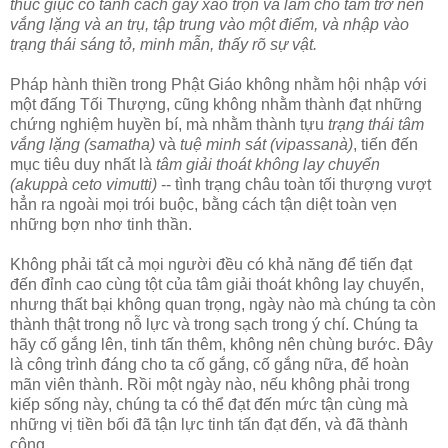
thúc giục có tánh cách gây xáo trộn và làm cho tâm trở nên
vắng lặng và an trụ, tập trung vào một điểm, và nhập vào
trạng thái sáng tỏ, minh mẫn, thấy rõ sự vật.
Pháp hành thiền trong Phật Giáo không nhằm hội nhập với
một đấng Tối Thượng, cũng không nhằm thành đạt những
chứng nghiệm huyền bí, mà nhằm thành tựu
trạng thái tâm
vắng lặng (samatha)
và
tuệ minh sát (vipassanà)
, tiến đến
mục tiêu duy nhất là
tâm giải thoát không lay chuyển
(akuppà ceto vimutti)
-- tình trạng châu toàn tối thượng vượt
hẳn ra ngoài mọi trói buộc, bằng cách tận diệt toàn vẹn
những bợn nhơ tinh thần.
Không phải tất cả mọi người đều có khả năng để tiến đạt
đến đỉnh cao cùng tột của tâm giải thoát không lay chuyển,
nhưng thất bại không quan trọng, ngày nào mà chúng ta còn
thành thật trong nỗ lực và trong sạch trong ý chí. Chúng ta
hãy cố gắng lên, tinh tấn thêm, không nên chùng bước. Ðây
là công trình đáng cho ta cố gắng, cố gắng nữa, để hoàn
mãn viên thành. Rồi một ngày nào, nếu không phải trong
kiếp sống này, chúng ta có thể đạt đến mức tận cùng mà
những vị tiền bối đã tận lực tinh tấn đạt đến, và đã thành
công.