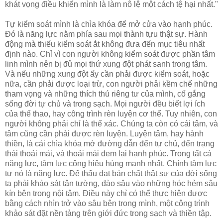
khát vọng điều khiển mình là làm nô lệ một cách tệ hại nhất."
Tự kiểm soát mình là chìa khóa để mở cửa vào hạnh phúc.
Ðó là năng lực nằm phía sau mọi thành tựu thật sự. Hành
động mà thiếu kiểm soát ắt không đưa đến mục tiêu nhất
định nào. Chỉ vì con người không kiểm soát được phần tâm
linh mình nên bị đủ mọi thứ xung đột phát sanh trong tâm.
Và nếu những xung đột ấy cần phải được kiểm soát, hoặc
nữa, cần phải được loại trừ, con người phải kềm chế những
tham vọng và những thích thú riêng tư của mình, cố gắng
sống đời tự chủ và trong sạch. Mọi người đều biết lợi ích
của thể thao, hay công trình rèn luyện cơ thể. Tuy nhiên, con
người không phải chỉ là thể xác. Chúng ta còn có cái tâm, và
tâm cũng cần phải được rèn luyện. Luyện tâm, hay hành
thiền, là cái chìa khóa mở đường dẫn đến tự chủ, đến trạng
thái thoải mái, và thoải mái đem lại hạnh phúc. Trong tất cả
năng lực, tâm lực công hiệu hùng mạnh nhất. Chính tâm lực
tự nó là năng lực. Ðể thấu đạt bản chất thật sự của đời sống
ta phải khảo sát tận tường, đào sâu vào những hóc hẻm sâu
kín bên trong nội tâm. Ðiều này chỉ có thể thực hiện được
bằng cách nhìn trở vào sâu bên trong mình, một công trình
khảo sát đặt nền tảng trên giới đức trong sạch và thiền tập.