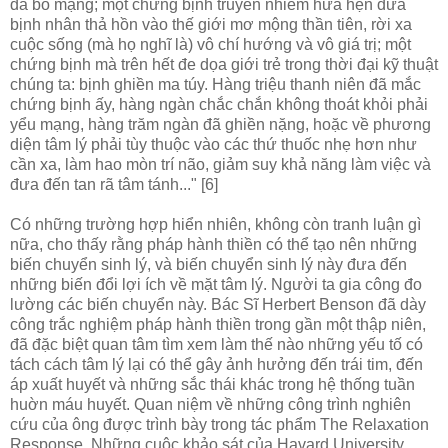
đã bỏ mạng; một chứng bịnh truyền nhiễm hứa hẹn đưa
bịnh nhân thả hồn vào thế giới mơ mộng thần tiên, rời xa
cuộc sống (mà họ nghĩ là) vô chí hướng và vô giá trị; một
chứng bịnh mà trên hết đe dọa giới trẻ trong thời đại kỹ thuật
chúng ta: bịnh ghiền ma túy. Hàng triệu thanh niên đã mắc
chứng bịnh ấy, hàng ngàn chắc chắn không thoát khỏi phải
yểu mạng, hàng trăm ngàn đã ghiền nặng, hoặc về phương
diện tâm lý phải tùy thuộc vào các thứ thuốc nhẹ hơn như
cần xa, làm hao mòn trí não, giảm suy khả năng làm việc và
đưa đến tan rã tâm tánh..." [6]
Có những trường hợp hiển nhiên, không còn tranh luận gì
nữa, cho thấy rằng pháp hành thiền có thể tạo nên những
biến chuyển sinh lý, và biến chuyển sinh lý này đưa đến
những biến đổi lợi ích về mặt tâm lý. Người ta gia công đo
lường các biến chuyển này. Bác Sĩ Herbert Benson đã dày
công trắc nghiệm pháp hành thiền trong gần một thập niên,
đã đặc biệt quan tâm tìm xem làm thế nào những yếu tố có
tách cách tâm lý lại có thể gây ảnh hưởng đến trái tim, đến
áp xuất huyết và những sắc thái khác trong hệ thống tuần
huờn máu huyết. Quan niệm về những công trình nghiên
cứu của ông được trình bày trong tác phẩm The Relaxation
Response. Những cuộc khảo sát của Havard University,