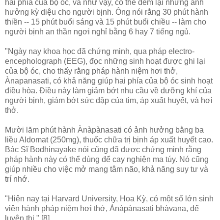
hai phía của bộ óc, và như vậy, có thể đem lại những ảnh
hưởng kỳ diệu cho người bịnh. Ông nói rằng 30 phút hành
thiền -- 15 phút buổi sáng và 15 phút buổi chiều -- làm cho
người bịnh an thần ngơi nghỉ bằng 6 hay 7 tiếng ngủ.
"Ngày nay khoa học đã chứng minh, qua pháp electro-
encepholograph (EEG), đọc những sinh hoạt được ghi lại
của bộ óc, cho thấy rằng pháp hành niệm hơi thở,
Ànapanasati, có khả năng giúp hai phía của bộ óc sinh hoạt
điều hòa. Ðiều này làm giảm bớt nhu cầu về dưỡng khí của
người bịnh, giảm bớt sức đập của tim, áp xuất huyết, và hơi
thở.
Mười lăm phút hành Ànàpànasati có ảnh hưởng bằng ba
liều Aldomat (250mg), thuốc chữa trị bịnh áp xuất huyết cao.
Bác Sĩ Bodhinayake nói cũng đã được chứng minh rằng
pháp hành này có thể dùng để cay nghiện ma túy. Nó cũng
giúp nhiều cho việc mở mang tâm não, khả năng suy tư và
trí nhớ.
"Hiện nay tại Harvard University, Hoa Kỳ, có một số lớn sinh
viên hành pháp niệm hơi thở, Ànàpànasati bhàvana, để
luyện thi." [8]