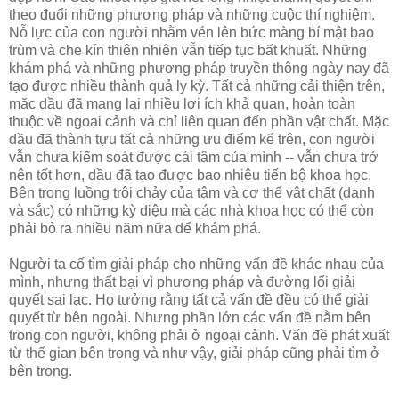
theo đuổi những phương pháp và những cuộc thí nghiệm.
Nỗ lực của con người nhằm vén lên bức màng bí mật bao
trùm và che kín thiên nhiên vẫn tiếp tục bất khuất. Những
khám phá và những phương pháp truyền thông ngày nay đã
tạo được nhiều thành quả ly kỳ. Tất cả những cải thiện trên,
mặc dầu đã mang lại nhiều lợi ích khả quan, hoàn toàn
thuộc về ngoại cảnh và chỉ liên quan đến phần vật chất. Mặc
dầu đã thành tựu tất cả những ưu điểm kể trên, con người
vẫn chưa kiểm soát được cái tâm của mình -- vẫn chưa trở
nên tốt hơn, dầu đã tạo được bao nhiêu tiến bộ khoa học.
Bên trong luồng trôi chảy của tâm và cơ thể vật chất (danh
và sắc) có những kỳ diệu mà các nhà khoa học có thể còn
phải bỏ ra nhiều năm nữa để khám phá.
Người ta cố tìm giải pháp cho những vấn đề khác nhau của
mình, nhưng thất bại vì phương pháp và đường lối giải
quyết sai lạc. Họ tưởng rằng tất cả vấn đề đều có thể giải
quyết từ bên ngoài. Nhưng phần lớn các vấn đề nằm bên
trong con người, không phải ở ngoại cảnh. Vấn đề phát xuất
từ thế gian bên trong và như vậy, giải pháp cũng phải tìm ở
bên trong.