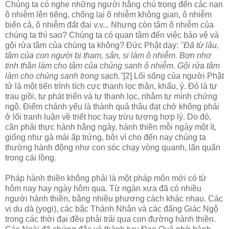
Chúng ta có nghe những người hằng chú trọng đến các nạn
ô nhiễm lên tiếng, chống lại ô nhiễm không gian, ô nhiễm
biển cả, ô nhiễm đất đai v.v... Nhưng còn tâm ô nhiễm của
chúng ta thì sao? Chúng ta có quan tâm đến việc bảo vệ và
gội rửa tâm của chúng ta không? Ðức Phật dạy:
"Ðã từ lâu,
tâm của con người bị tham, sân, si làm ô nhiễm. Bợn nhơ
tinh thần làm cho tâm của chúng sanh ô nhiễm. Gội rửa tâm
làm cho chúng sanh trong sạch."
[2] Lối sống của người Phật
tử là một tiến trình tích cực thanh lọc thân, khẩu, ý. Ðó là tự
trau giồi, tự phát triển và tự thanh lọc, nhằm tự mình chứng
ngộ. Ðiểm chánh yếu là thành quả thâu đạt chớ không phải
ở lối tranh luận về triết học hay trừu tượng hợp lý. Do đó,
cần phải thực hành hằng ngày, hành thiền mỗi ngày một ít,
giống như gà mái ấp trứng, bởi vì cho đến nay chúng ta
thường hành động như con sóc chạy vòng quanh, lẩn quẩn
trong cái lồng.
Pháp hành thiền không phải là một pháp môn mới có từ
hôm nay hay ngày hôm qua. Từ ngàn xưa đã có nhiều
người hành thiền, bằng nhiều phương cách khác nhau. Các
vị du dà (yogi), các bậc Thánh Nhân và các đấng Giác Ngộ
trong các thời đại đều phải trải qua con đường hành thiền.