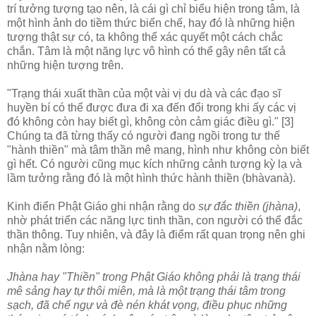
trí tưởng tượng tạo nên, là cái gì chỉ biểu hiện trong tâm, là
một hình ảnh do tiềm thức biến chế, hay đó là những hiện
tượng thật sự có, ta không thể xác quyết một cách chắc
chắn. Tâm là một năng lực vô hình có thể gây nên tất cả
những hiện tượng trên.
"Trạng thái xuất thần của một vài vị du dà và các đạo sĩ
huyền bí có thể được đưa đi xa đến đổi trong khi ấy các vị
đó không còn hay biết gì, không còn cảm giác điều gì." [3]
Chúng ta đã từng thấy có người đang ngồi trong tư thế
"hành thiền" mà tâm thần mê mang, hình như không còn biết
gì hết. Có người cũng mục kích những cảnh tượng kỳ lạ và
lầm tưởng rằng đó là một hình thức hành thiền (bhàvanà).
Kinh điển Phật Giáo ghi nhận rằng do
sự đắc thiền (jhàna)
,
nhờ phát triển các năng lực tinh thần, con người có thể đắc
thần thông. Tuy nhiên, và đây là điểm rất quan trọng nên ghi
nhận nằm lòng:
Jhàna hay "Thiền" trong Phật Giáo không phải là trạng thái
mê sảng hay tự thôi miên, mà là một trạng thái tâm trong
sạch, đã chế ngự và đè nén khát vọng, điều phục những