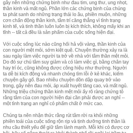
gây nên những chứng bịnh như đau tim, ung thư, ung nhọt,
thần kinh và mất ngủ. Phần lớn các chứng bịnh của chúng
ta phát sanh do những trạng thái lo âu, phiền muộn, những
cơn chấn động thần kinh, tâm trí căng thẳng vì tình trạng
kinh tế, và tinh thần luôn luôn bị kích thích, không mấy khi an
tĩnh -- tất cả đều là sản phẩm của cuộc sống hiện đại.
Với cuộc sống lúc nào cũng hối hả vội vàng, thần kinh của
con người mệt mỏi, sớm kiệt quệ. Chuyện thường xảy ra là
sau ngày làm việc người ta trở về nhà với tâm thần mệt mỏi.
Do đó sự chú tâm suy giảm và có làm việc gì, bằng chân tay
hay trí óc, cũng không được công hiệu như thường. Người
ta dễ bị kích động và nhanh chóng tìm lỗi ở kẻ khác, kiếm
chuyện gây gổ. Bao nhiêu chuyện dồn dập quay trở vào
trong, gây nên đau mỏi, áp xuất huyết tăng cao, và mất ngủ.
Những triệu chứng thần kinh mệt mỏi ấy rõ ràng chứng tỏ
rằng tâm của con người hiện đại cần phải được an nghỉ --
một tình trạng an nghỉ có phẩm chất ở mức cao.
Chúng ta nên nhận thức rằng rút tâm rời ra khỏi những
phiền toái của cuộc sống rộn rịp và tịnh dưỡng tinh thần là
nhu cầu thiết yếu để giữ tâm lành mạnh. Mỗi khi có được cơ