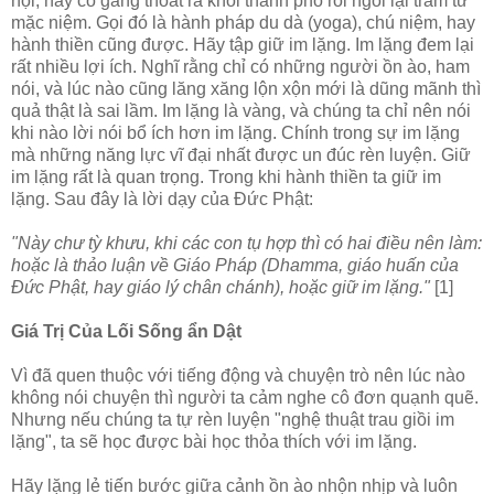
hội, hãy cố gắng thoát ra khỏi thành phố rồi ngồi lại trầm tư
mặc niệm. Gọi đó là hành pháp du dà (yoga), chú niệm, hay
hành thiền cũng được. Hãy tập giữ im lặng. Im lặng đem lại
rất nhiều lợi ích. Nghĩ rằng chỉ có những người ồn ào, ham
nói, và lúc nào cũng lăng xăng lộn xộn mới là dũng mãnh thì
quả thật là sai lầm. Im lặng là vàng, và chúng ta chỉ nên nói
khi nào lời nói bổ ích hơn im lặng. Chính trong sự im lặng
mà những năng lực vĩ đại nhất được un đúc rèn luyện. Giữ
im lặng rất là quan trọng. Trong khi hành thiền ta giữ im
lặng. Sau đây là lời dạy của Ðức Phật:
"Này chư tỳ khưu, khi các con tụ hợp thì có hai điều nên làm:
hoặc là thảo luận về Giáo Pháp (Dhamma, giáo huấn của
Ðức Phật, hay giáo lý chân chánh), hoặc giữ im lặng."
[1]
Giá Trị Của Lối Sống ẩn Dật
Vì đã quen thuộc với tiếng động và chuyện trò nên lúc nào
không nói chuyện thì người ta cảm nghe cô đơn quạnh quẽ.
Nhưng nếu chúng ta tự rèn luyện "nghệ thuật trau giồi im
lặng", ta sẽ học được bài học thỏa thích với im lặng.
Hãy lặng lẻ tiến bước giữa cảnh ồn ào nhộn nhịp và luôn