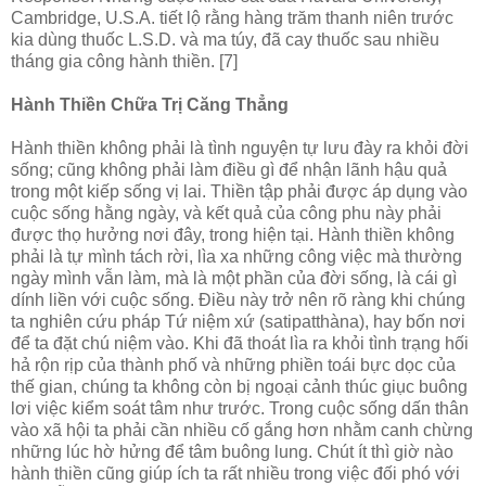
Cambridge, U.S.A. tiết lộ rằng hàng trăm thanh niên trước
kia dùng thuốc L.S.D. và ma túy, đã cay thuốc sau nhiều
tháng gia công hành thiền. [7]
Hành Thiền Chữa Trị Căng Thẳng
Hành thiền không phải là tình nguyện tự lưu đày ra khỏi đời
sống; cũng không phải làm điều gì để nhận lãnh hậu quả
trong một kiếp sống vị lai. Thiền tập phải được áp dụng vào
cuộc sống hằng ngày, và kết quả của công phu này phải
được thọ hưởng nơi đây, trong hiện tại. Hành thiền không
phải là tự mình tách rời, lìa xa những công việc mà thường
ngày mình vẫn làm, mà là một phần của đời sống, là cái gì
dính liền với cuộc sống. Ðiều này trở nên rõ ràng khi chúng
ta nghiên cứu pháp Tứ niệm xứ (satipatthàna), hay bốn nơi
để ta đặt chú niệm vào. Khi đã thoát lìa ra khỏi tình trạng hối
hả rộn rịp của thành phố và những phiền toái bực dọc của
thế gian, chúng ta không còn bị ngoại cảnh thúc giục buông
lơi việc kiểm soát tâm như trước. Trong cuộc sống dấn thân
vào xã hội ta phải cần nhiều cố gắng hơn nhằm canh chừng
những lúc hờ hửng để tâm buông lung. Chút ít thì giờ nào
hành thiền cũng giúp ích ta rất nhiều trong việc đối phó với