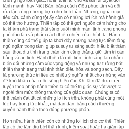
chứng ngộ toàn giác, hoàn toàn tự chủ và tâm trí tuyệt đối
lành mạnh, hay Niết Bàn, bằng cách điều phục tâm và gội
rửa tận cùng những bợn nhơ tinh thần. Nhưng, ngoài mục
tiêu cứu cánh cùng tột ấy còn có những lợi ích mà hành giả
có thể thọ hưởng. Thiền tập có thể gợi nguồn cảm hứng cho
ta khám phá trạng thái sáng suốt minh mẫn, tình trạng phong
phú dồi dào và phẩm cách thiên nhiên của chính ta. Hành
thiền cũng có thể giúp ta khơi dậy những năng lực tiềm tàng
ngủ ngầm trong tâm, giúp ta suy tư sáng suốt, hiểu biết thâm
sâu, thoa dịu tình trạng thần kinh căng thẳng, giữ tâm trí cân
bằng và an tĩnh. Hành thiền là một tiến trình sáng tạo nhằm
biến đổi những cảm xúc vọng động và những tư tưởng bất
thiện thành trạng thái tinh thần điều hòa và trong sạch. Ðây
là phương thức trị liệu có nhiều ý nghĩa nhất cho những vấn
đề khó khăn của cuộc sống hiện đại. Khi tâm đã được rèn
luyện theo pháp hành thiền ta có thể tri giác sự vật vượt ra
ngoài tầm mức thông thường của giác quan. Chúng ta có
thể thành đạt tất cả những lợi ích trên, không phải cùng một
lúc hay trong tức khắc, mà dần dần, bằng cách thường
xuyên hành thiền theo đúng phương pháp.
Hơn nữa, hành thiền còn có những lợi ích cho cơ thể. Thiền
tập có thể làm dịu bớt thần kinh, kiểm soát hoặc hạ giảm áp