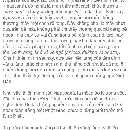
(vipassana bhàvanà). Danh từ "
vipassanà
", tuệ minh sát, (vi
+ passanà), có nghĩa là nhìn thấy một cách khác thường --
"
passanà
" là thấy, và tiếp đầu ngữ "vi" là đặc biệt. Như vậy,
vipassanà
là có cái thấy vượt ra ngoài tầm mức thông
thường, thấy một cách rõ ràng. Ðây không phải là thấy phớt
qua trên bề mặt, không phải chỉ thấy thoáng qua cái dáng bề
ngoài, mà thấy sự vật đúng trong bối cảnh của nó, tức thấy
dưới ánh sáng của ba đặc tướng, hay ba dấu hiệu đặc thù
của tất cả các pháp hữu vi, tất cả những hiện tượng sinh
tồn:
vô thường, khổ và vô ngã (anicca, dukkha và anattà)
.
Chính thiền minh sát này, dựa trên nền tảng của tâm định
vắng lặng, giúp cho hành giả khả năng gội rửa tất cả mọi ô
nhiễm trong tâm đến mức tận cùng, lột bỏ mọi ảo kiến về cái
"ta", nhìn thấy thực tướng của vạn pháp và chứng ngộ Niết
Bàn.
Như vậy, thiền minh sát, vipassanà, là một giáo lý trọng yếu,
đặc thù của chính Ðức Phật, trước kia chưa từng được
nghe đến. Ðó là chứng nghiệm duy nhất của Ðức Bổn Sư,
hoàn toàn riêng biệt Phật Giáo, chưa ai từng biết trước thời
Ðức Phật.
Ta phải nhấn mạnh rằng cả hai, thiền vắng lặng và thiền