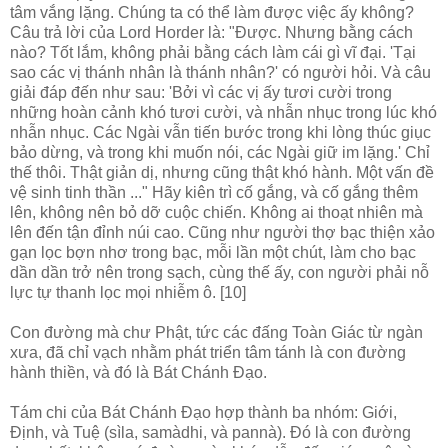
tâm vắng lặng. Chúng ta có thể làm được việc ấy không?
Câu trả lời của Lord Horder là: "Ðược. Nhưng bằng cách
nào? Tốt lắm, không phải bằng cách làm cái gì vĩ đại. 'Tại
sao các vị thánh nhân là thánh nhân?' có người hỏi. Và câu
giải đáp đến như sau: 'Bởi vì các vị ấy tươi cười trong
những hoàn cảnh khó tươi cười, và nhẫn nhục trong lúc khó
nhẫn nhục. Các Ngài vẫn tiến bước trong khi lòng thúc giục
bảo dừng, và trong khi muốn nói, các Ngài giữ im lặng.' Chỉ
thế thôi. Thật giản dị, nhưng cũng thật khó hành. Một vấn đề
vệ sinh tinh thần ..." Hãy kiên trì cố gắng, và cố gắng thêm
lên, không nên bỏ dỡ cuộc chiến. Không ai thoạt nhiên mà
lên đến tận đỉnh núi cao. Cũng như người thợ bạc thiện xảo
gạn lọc bợn nhơ trong bạc, mỗi lần một chút, làm cho bạc
dần dần trở nên trong sạch, cùng thế ấy, con người phải nỗ
lực tự thanh lọc mọi nhiễm ô. [10]
Con đường mà chư Phật, tức các đấng Toàn Giác từ ngàn
xưa, đã chỉ vạch nhằm phát triển tâm tánh là con đường
hành thiền, và đó là Bát Chánh Ðạo.
Tám chi của Bát Chánh Ðạo hợp thành ba nhóm: Giới,
Định, và Tuệ (sìla, samàdhi, và pannà). Ðó là con đường