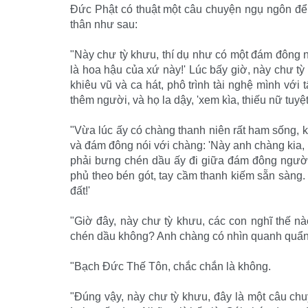
Ðức Phật có thuật một câu chuyện ngụ ngôn để
thân như sau:
"Này chư tỳ khưu, thí dụ như có một đám đông ng
là hoa hậu của xứ này!' Lúc bấy giờ, này chư tỳ 
khiêu vũ và ca hát, phô trình tài nghệ mình v
thêm người, và họ la dậy, 'xem kìa, thiếu nữ tuyệt
"Vừa lúc ấy có chàng thanh niên rất ham sống, k
và đám đông nói với chàng: 'Này anh chàng kia,
phải bưng chén dầu ấy đi giữa đám đông người 
phủ theo bén gót, tay cầm thanh kiếm sẵn sàng.
đất!'
"Giờ đây, này chư tỳ khưu, các con nghĩ thế 
chén dầu không? Anh chàng có nhìn quanh quẩn 
"Bạch Ðức Thế Tôn, chắc chắn là không.
"Ðúng vậy, này chư tỳ khưu, đây là một câu ch