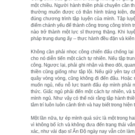
một chiều. Người hành thiền phải chuyên cần th
thường muốn được có thân hình tráng kiện, đẹ
đúng chương trình tập luyện của mình. Tập luy
điểm chánh yếu để thành công trong công trình tr
nào trở thành một lực sĩ thượng thặng. Khi luy
pháp trung dung ấy -- thực hành đều đặn và kiên t
Không cần phải nhọc công chiến đấu chống lại n
cho nó diễn tiến một cách tự nhiên. Nếu tập tr
công. Ngược lại, phải ghi nhận và theo dõi, qua
thiền cũng giống như tập lội. Nếu giữ yên tay 
quây vòng vòng, cũng không đi đến đâu. Hoặc 
muốn ngủ, nếu nỗ lực tranh đấu ép mình phải n
thức. Giấc ngủ phải đến một cách tự nhiên, và
mình ngủ. Như vậy có thể nói rằng tập hành thi
tâm trí luôn luôn cảnh tỉnh và hay biết trong hiện t
Một lần nữa, tự ép mình quá sức là một trong 
vì không bổ ích và không đưa đến trạng thái vắ
xác, như vài đạo sĩ Ấn Ðộ ngày nay vẫn còn làm