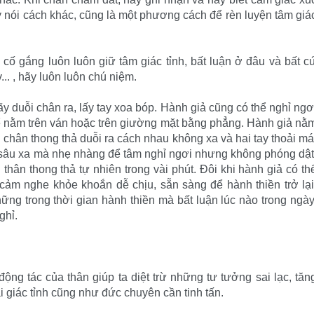
y nói cách khác, cũng là một phương cách để rèn luyện tâm giá
 cố gắng luôn luôn giữ tâm giác tỉnh, bất luận ở đâu và bất c
... , hãy luôn luôn chú niệm.
ãy duỗi chân ra, lấy tay xoa bóp. Hành giả cũng có thể nghỉ ngơ
thể nằm trên ván hoặc trên giường mặt bằng phẳng. Hành giả nằ
chân thong thả duỗi ra cách nhau không xa và hai tay thoải má
 sâu xa mà nhẹ nhàng để tâm nghỉ ngơi nhưng không phóng dật
thân thong thả tự nhiên trong vài phút. Ðôi khi hành giả có th
 cảm nghe khỏe khoắn dễ chịu, sẵn sàng để hành thiền trở lại
ững trong thời gian hành thiền mà bất luận lúc nào trong ngày
ghỉ.
ộng tác của thân giúp ta diệt trừ những tư tưởng sai lạc, tăn
ái giác tỉnh cũng như đức chuyên cần tinh tấn.