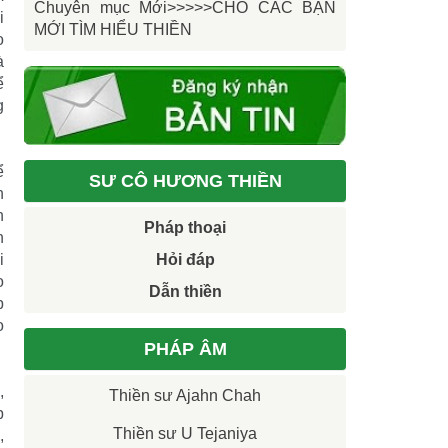
Chuyên mục Mới>>>>>CHO CÁC BẠN
i
MỚI TÌM HIỂU THIỀN
o
à
ể
g
ể
SƯ CÔ HƯƠNG THIỀN
h
h
Pháp thoại
n
i
Hỏi đáp
o
Dẫn thiền
p
o
PHÁP ÂM
,
Thiền sư Ajahn Chah
p
Thiền sư U Tejaniya
,