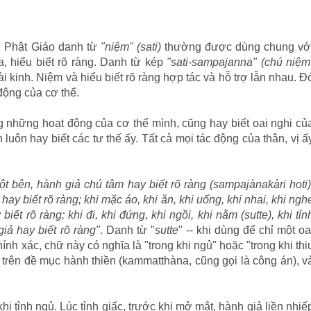
n Phật Giáo danh từ
"niệm" (sati)
thường được dùng chung vớ
, hiểu biết rõ ràng. Danh từ kép
"sati-sampajanna" (chú niệm
 kinh. Niệm và hiểu biết rõ ràng hợp tác và hỗ trợ lẫn nhau. Ð
 động của cơ thể.
ng những hoạt động của cơ thể mình, cũng hay biết oai nghi củ
 luôn hay biết các tư thế ấy. Tất cả mọi tác động của thân, vị ấ
 một bên, hành giả chú tâm hay biết rõ ràng (sampajànakàri hoti)
hay biết rõ ràng; khi mặc áo, khi ăn, khi uống, khi nhai, khi ngh
biết rõ ràng; khi đi, khi đứng, khi ngồi, khi nằm (sutte), khi tỉn
 giả hay biết rõ ràng"
. Danh từ "
sutte
" -- khi dùng để chỉ một oa
ính xác, chữ này có nghĩa là "trong khi ngủ" hoặc "trong khi thi
 trên đề mục hành thiền (kammatthàna, cũng gọi là công án), v
 khi tỉnh ngủ. Lúc tỉnh giấc, trước khi mở mắt, hành giả liền nhiế