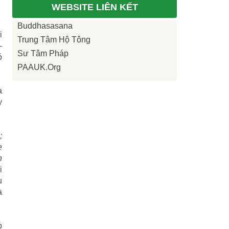
WEBSITE LIÊN KẾT
Buddhasasana
i
Trung Tâm Hộ Tông
-
Sư Tâm Pháp
ó
PAAUK.org
a
y
;
e
h
i
u
à
p