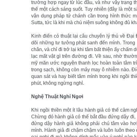
trường hợp ngay từ lúc đầu, và như vậy trạng t
thế một cách sáng suốt. Tuy nhiên (đây là một
vận dụng pháp tứ chánh cần trong hình thức m
Sutta, tức là khi mà chú niệm suông không đủ k
Kinh điển có thuật lại câu chuyện lý thú về Ð
dõi những tư tưởng phát sanh đến mình. Trong kh
chân, và chỉ đi trở lại khi tâm bất thiện ấy chấm
lạc mất vật gì trên đường đi. Về sau, nhờ thườ
mỹ mãn ước nguyện thanh lọc hoàn toàn tâm trí 
trong sạch, không còn mảy may ô nhiễm nào. Ði
quan sát và hay biết tâm mình trong khi ngồi th
phút, không ngừng nghỉ.
Nghệ Thuật Nghỉ Ngơi
Khi ngồi thiền một ít lâu hành giả có thể cảm 
Chừng đó hành giả có thể bắt đầu đứng dậy đi, 
đứng dậy hành giả không phải chú tâm vào hơ
mình. Hành giả đi chậm chậm và luôn luôn theo d
oai nghi đi mà không dính mắc vào ý nghỉ nào k