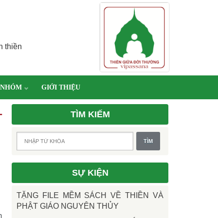
h thiền
 NHÓM
GIỚI THIỆU
TÌM KIẾM
T
SỰ KIỆN
TẶNG FILE MỀM SÁCH VỀ THIỀN VÀ
PHẬT GIÁO NGUYÊN THỦY
m