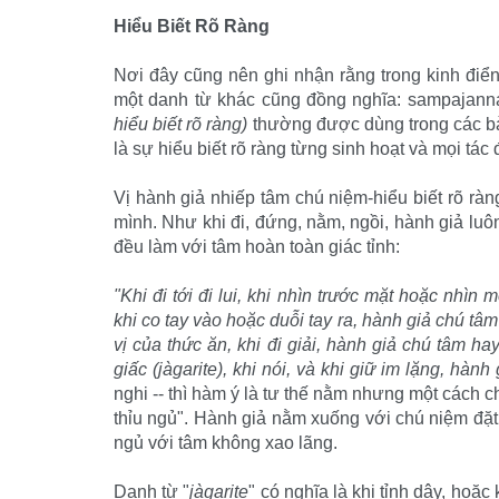
Hiểu Biết Rõ Ràng
Nơi đây cũng nên ghi nhận rằng trong kinh điể
một danh từ khác cũng đồng nghĩa: sampajanna
hiểu biết rõ ràng)
thường được dùng trong các bài
là sự hiểu biết rõ ràng từng sinh hoạt và mọi tác
Vị hành giả nhiếp tâm chú niệm-hiểu biết rõ rà
mình. Như khi đi, đứng, nằm, ngồi, hành giả luôn
đều làm với tâm hoàn toàn giác tỉnh:
"Khi đi tới đi lui, khi nhìn trước mặt hoặc nhìn
khi co tay vào hoặc duỗi tay ra, hành giả chú tâm 
vị của thức ăn, khi đi giải, hành giả chú tâm hay 
giấc (jàgarite), khi nói, và khi giữ im lặng, hành
nghi -- thì hàm ý là tư thế nằm nhưng một cách ch
thỉu ngủ". Hành giả nằm xuống với chú niệm đặt
ngủ với tâm không xao lãng.
Danh từ "
jàgarite
" có nghĩa là khi tỉnh dậy, hoặc