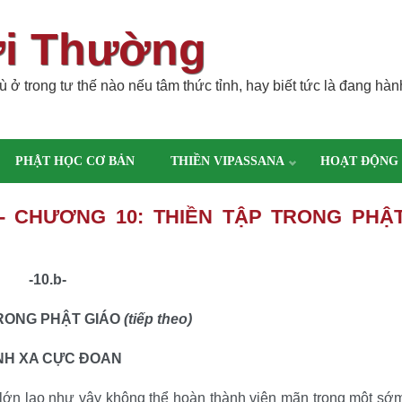
ời Thường
 ở trong tư thế nào nếu tâm thức tỉnh, hay biết tức là đang hàn
PHẬT HỌC CƠ BẢN
THIỀN VIPASSANA
HOẠT ĐỘNG
 - CHƯƠNG 10: THIỀN TẬP TRONG PHẬ
-10.b-
TRONG PHẬT GIÁO
(tiếp theo)
NH XA CỰC ÐOAN
g lớn lao như vậy không thể hoàn thành viên mãn trong một sớ