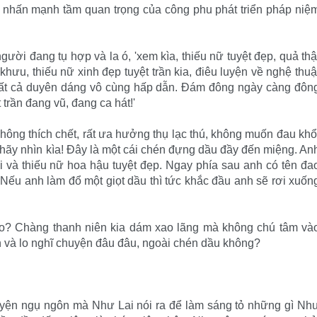
 nhấn mạnh tầm quan trọng của công phu phát triển pháp niệ
ười đang tụ hợp và la ó, 'xem kìa, thiếu nữ tuyệt đẹp, quả thậ
khưu, thiếu nữ xinh đẹp tuyệt trần kia, điêu luyện về nghệ thuậ
ới tất cả duyên dáng vô cùng hấp dẫn. Ðám đông ngày càng đôn
 trần đang vũ, đang ca hát!'
hông thích chết, rất ưa hưởng thụ lạc thú, không muốn đau khổ
 hãy nhìn kìa! Ðây là một cái chén đựng dầu đầy đến miệng. An
và thiếu nữ hoa hậu tuyệt đẹp. Ngay phía sau anh có tên đa
 Nếu anh làm đổ một giọt dầu thì tức khắc đầu anh sẽ rơi xuốn
nào? Chàng thanh niên kia dám xao lãng mà không chú tâm và
và lo nghĩ chuyện đâu đâu, ngoài chén dầu không?
uyện ngụ ngôn mà Như Lai nói ra để làm sáng tỏ những gì Nh