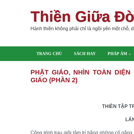
Thiền Giữa Đ
Hành thiền không phải chỉ là ngồi yên một chỗ, dù
TRANG CHỦ
SÁCH HAY
PHÁP ÂM
PHẬT GIÁO, NHÌN TOÀN DIỆN
GIÁO (PHẦN 2)
THIỀN TẬP 
LÁ
Công trình trau giồi tâm trí bằng những cố gắn