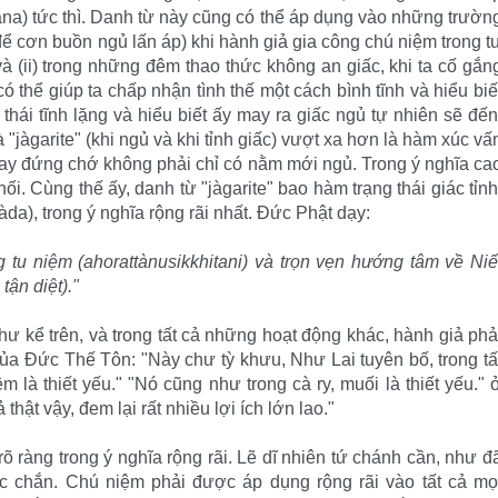
na) tức thì. Danh từ này cũng có thể áp dụng vào những trườn
để cơn buồn ngủ lấn áp) khi hành giả gia công chú niệm trong t
và (ii) trong những đêm thao thức không an giấc, khi ta cố gắn
ó thể giúp ta chấp nhận tình thế một cách bình tĩnh và hiểu biế
hái tĩnh lặng và hiểu biết ấy may ra giấc ngủ tự nhiên sẽ đến
à "jàgarite" (khi ngủ và khi tỉnh giấc) vượt xa hơn là hàm xúc vấ
i hay đứng chớ không phải chỉ có nằm mới ngủ. Trong ý nghĩa ca
hối. Cùng thế ấy, danh từ "jàgarite" bao hàm trạng thái giác tỉnh
a), trong ý nghĩa rộng rãi nhất. Ðức Phật dạy:
g tu niệm (ahorattànusikkhitani) và trọn vẹn hướng tâm về Niế
tận diệt)."
hư kể trên, và trong tất cả những hoạt động khác, hành giả phả
 của Ðức Thế Tôn: "Này chư tỳ khưu, Như Lai tuyên bố, trong tấ
 là thiết yếu." "Nó cũng như trong cà ry, muối là thiết yếu." 
ật vậy, đem lại rất nhiều lợi ích lớn lao."
õ ràng trong ý nghĩa rộng rãi. Lẽ dĩ nhiên tứ chánh cần, như đ
ắc chắn. Chú niệm phải được áp dụng rộng rãi vào tất cả mọ