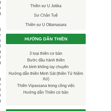
t
Thiền sư U Jotika
n
g
Sư Chân Tuệ
Thiền sư U Ottamasara
ố
ữ
HƯỚNG DẪN THIỀN
i
ì
g
3 loại thiền cơ bản
i
Bước đầu hành thiền
g
An bình không lay chuyển
Hướng dẫn thiền Minh Sát (thiền Tứ Niệm
g
Xứ)
y
Thiền Vipassana trong công việc
i
Hướng dẫn Thiền cơ bản
m
g