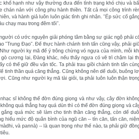
xác khổ hạnh như vậy thường đưa đến tình trạng khó chịu và bấ
e chán nản với công phu hành thiền. Tất cả mọi công trình rè
hiên, và hành giả luôn luôn giác tỉnh ghi nhận. "Ép sức cố gắn
u chạy mau trong đêm tối".
người có ước nguyện giải phóng tâm bằng sự giác ngộ phải c
o "Trung Ðạo". Ðể thực hành chánh tinh tấn cũng vậy, phải gi
 Như người kỵ mã để ý trông chừng vó ngựa của mình, mỗi kh
gò cương lại, Ðàng khác, nếu thấy ngựa có vẽ trì chậm lại th
 có thể giữ đều vận tốc. Ta phải trau giồi chánh tinh tấn cùn
ể tinh thần quá căng thẳng. Cũng không nên dể duôi, buông lơ
ợi. Cũng như người kỵ mã tài giỏi, ta phải luôn luôn thận trọn
 nhạc sĩ không thể đờn đúng giọng và như vậy, cây đờn khôn
 không quá thẳng hay quá dùn thì có thể đờn đúng giọng và câ
 gắng quá mức sẽ làm cho tinh thần căng thẳng, còn dể duô
ng hiểu mức độ quân bình của ngũ căn -- tín căn, tấn căn, niệ
samàdhi, và pannà) -- là quan trọng như thế nào, ta phải giữ đồn
tiêu.