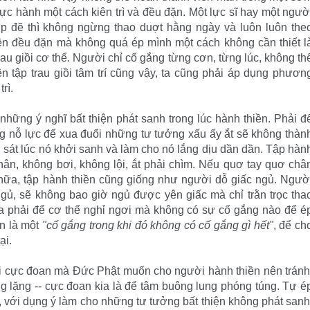
ực hành một cách kiên trì và đều đặn. Một lực sĩ hay một ngườ
p đẽ thì không ngừng thao duợt hằng ngày và luôn luôn the
ện đều đặn mà không quá ép mình một cách không cần thiết l
au giồi cơ thể. Người chỉ cố gắng từng cơn, từng lúc, không th
ện tập trau giồi tâm trí cũng vậy, ta cũng phải áp dụng phươn
rì.
hững ý nghĩ bất thiện phát sanh trong lúc hành thiền. Phải đ
ung nỗ lực để xua đuổi những tư tưởng xấu ấy ắt sẽ không thàn
n sát lúc nó khởi sanh và làm cho nó lắng dịu dần dần. Tập hàn
chân, không bơi, không lội, ắt phải chìm. Nếu quơ tay quơ châ
nữa, tập hành thiền cũng giống như người dỗ giấc ngủ. Ngườ
gủ, sẽ không bao giờ ngủ được yên giấc mà chỉ trằn trọc tha
 ta phải để cơ thể nghỉ ngơi mà không có sự cố gắng nào để é
ền là một
"cố gắng trong khi đó không có cố gắng gì hết"
, để ch
ại.
hai cực đoan mà Ðức Phật muốn cho người hành thiền nên tránh
ng lặng -- cực đoan kia là để tâm buông lung phóng túng. Tự é
, với dụng ý làm cho những tư tưởng bất thiện không phát sanh