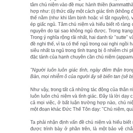
tâm chú niệm vào đề mục hành thiền (kammatthà
hợp như: (i) thức dậy một cách giác tỉnh (không 
thế nằm (như khi lâm bịnh hoặc vì tật nguyền), 
ép giấc ngủ. Tâm chú niệm và hiểu biết rõ ràng c
nguyên do tại sao không ngủ được. Trong trạng t
Trong ý nghĩa rộng rãi nhất, hai danh từ "sutte" v
đề nghi thế, vì ta có thể ngủ trong oai nghi ngồ
siêu nhất ta ngủ trong tình trạng bị ô nhiễm chi p
đặc tánh của hạnh chuyên cần chú niệm (appamàd
"Người luôn luôn giác tỉnh, ngày đêm thận trọn
Bàn, mọi nhiễm ô của người ấy sẽ biến tan (sẽ bị 
Như vậy, trong tất cả những tác động của thân n
luôn luôn chú niệm và tỉnh giác. Ðây là lời dạy
cả mọi việc, ở bất luận trường hợp nào, chú niệm
một đoạn khác Ðức Thế Tôn dạy: "Chú niệm, quả th
Ta phải nhận định vấn đề chú niệm và hiểu biết r
được trình bày ở phần trên, là một bảo vệ ch