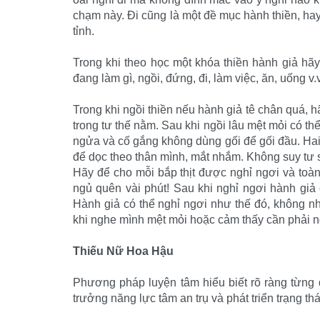
chạm này. Ði cũng là một đề mục hành thiền, ha
tỉnh.
Trong khi theo học một khóa thiền hành giả hãy
đang làm gì, ngồi, đứng, đi, làm việc, ăn, uống v.v
Trong khi ngồi thiền nếu hành giả tê chân quá, h
trong tư thế nằm. Sau khi ngồi lâu mệt mỏi có 
ngửa và cố gắng không dùng gối để gối đầu. Hai 
để dọc theo thân mình, mắt nhắm. Không suy tư
Hãy để cho mỗi bắp thịt được nghỉ ngơi và toàn 
ngủ quên vài phút! Sau khi nghỉ ngơi hành giả
Hành giả có thể nghỉ ngơi như thế đó, không nh
khi nghe mình mệt mỏi hoặc cảm thấy cần phải n
Thiếu Nữ Hoa Hậu
Phương pháp luyện tâm hiểu biết rõ ràng từng đ
trưởng năng lực tâm an trụ và phát triển trạng th