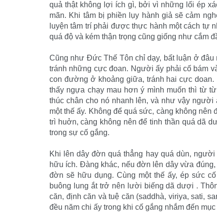
quả thật không lợi ích gì, bởi vì những lối ép 
mãn. Khi tâm bị phiền lụy hành giả sẽ cảm ngh
luyện tâm trí phải được thực hành một cách tự n
quá độ và kém thận trọng cũng giống như cắm đầ
Cũng như Ðức Thế Tôn chỉ dạy, bất luận ở đâu 
tránh những cực đoan. Người ấy phải cố bám và
con đường ở khoảng giữa, tránh hai cực doan.
thấy ngựa chạy mau hơn ý mình muốn thì từ từ 
thúc chân cho nó nhanh lên, và như vậy người ấy
một thế ấy. Không để quá sức, càng không nên đ
trì huởn, càng không nên để tinh thần quá dã dư
trong sự cố gắng.
Khi lên dây đờn quá thẳng hay quá dùn, người
hữu ích. Ðàng khác, nếu đờn lên dây vừa đúng,
đờn sẽ hữu dụng. Cùng một thế ấy, ép sức cố
buông lung ắt trở nên lười biếng dã dượi . Thô
căn, định căn và tuệ căn (saddhà, viriya, sati, 
đều năm chi ấy trong khi cố gắng nhắm đến mục 