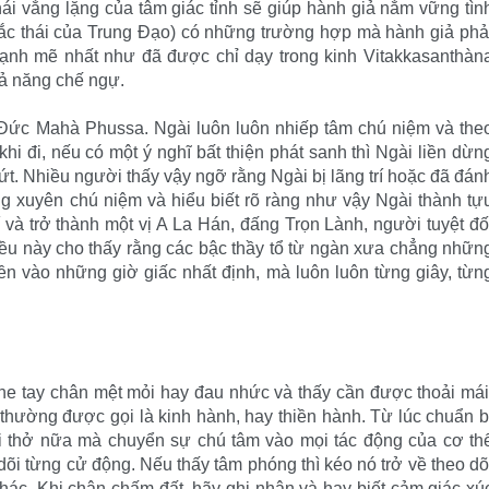
hái vắng lặng của tâm giác tỉnh sẽ giúp hành giả nắm vững tìn
 sắc thái của Trung Ðạo) có những trường hợp mà hành giả phả
ạnh mẽ nhất như đã được chỉ dạy trong kinh Vitakkasanthàn
hả năng chế ngự.
ại Ðức Mahà Phussa. Ngài luôn luôn nhiếp tâm chú niệm và the
i đi, nếu có một ý nghĩ bất thiện phát sanh thì Ngài liền dừn
 dứt. Nhiều người thấy vậy ngỡ rằng Ngài bị lãng trí hoặc đã đán
ng xuyên chú niệm và hiểu biết rõ ràng như vậy Ngài thành tự
và trở thành một vị A La Hán, đấng Trọn Lành, người tuyệt đố
ều này cho thấy rằng các bậc thầy tổ từ ngàn xưa chẳng nhữn
iền vào những giờ giấc nhất định, mà luôn luôn từng giây, từn
nghe tay chân mệt mỏi hay đau nhức và thấy cần được thoải mái
thường được gọi là kinh hành, hay thiền hành. Từ lúc chuẩn b
i thở nữa mà chuyển sự chú tâm vào mọi tác động của cơ th
õi từng cử động. Nếu thấy tâm phóng thì kéo nó trở về theo dõ
hác. Khi chân chấm đất, hãy ghi nhận và hay biết cảm giác xú