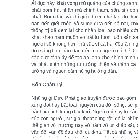
Ái dục này, khát vọng mù quáng của chúng sanh 
phải bom hạt nhân mà chính tham, sân, si (lobh
nhất. Bom đạn và khí giới được chế tạo do th
dẫn đến giết chóc, và si mê đưa đến cả hai, chi
thống trị đã đem lại cho nhân loại bao nhiêu 
khát khao ham muốn vô trật tự luôn luôn sẵn sà
người sẽ không hơn thú vật, vì cả hai đều ăn, ng
đời sống tinh thần đạo đức, con người có thể.
các đức tánh ấy để tạo an lành cho chính mình 
và phát triển những tư tưởng thiện và tránh xa
tưởng và nguồn cảm hứng hướng dẫn.
Bốn Chân Lý
Những gì Ðức Phật giáo truyền được bao gồm tr
xung đột hay bất toại nguyện của đời sống, sự
tránh xa tình trạng đau khổ. Người có suy tư sâ
của con người, sự giải thoát cùng tột; đó là nh
thế gian vô thường này với tâm vô tư khảo sát, c
vấn đề, vấn đề đau khổ, dukkha. Tất cả những v