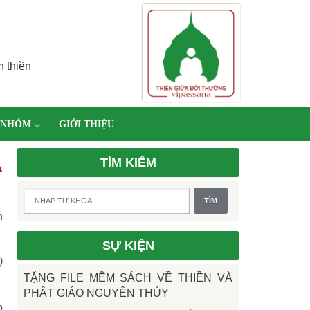
h thiền
 NHÓM
GIỚI THIỆU
TÌM KIẾM
A
n
SỰ KIỆN
)
TẶNG FILE MỀM SÁCH VỀ THIỀN VÀ
PHẬT GIÁO NGUYÊN THỦY
p