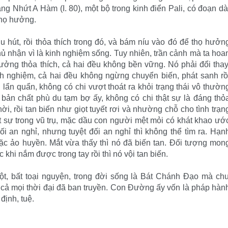
g Nhứt A Hàm (I. 80), một bộ trong kinh điển Pali, có đoạn dà
thọ hưởng.
u hút, rồi thỏa thích trong đó, và bám níu vào đó để thọ hưởn
hủ nhận vì là kinh nghiệm sống. Tuy nhiên, trần cảnh mà ta hoa
hưởng thỏa thích, cả hai đều không bền vững. Nó phải đổi thay
h nghiệm, cả hai đều không ngừng chuyển biến, phát sanh rồ
 lẩn quẩn, không có chi vượt thoát ra khỏi trạng thái vô thườn
do bản chất phù du tạm bợ ấy, không có chi thật sự là đáng thỏ
hời, rồi tan biến như giọt tuyết rơi và nhường chỗ cho tình trạn
ật sự trong vũ trụ, mặc dầu con người mệt mỏi có khát khao ướ
 an nghỉ, nhưng tuyệt đối an nghỉ thì không thể tìm ra. Hạn
oặc ảo huyền. Mắt vừa thấy thì nó đã biến tan. Ðối tượng mon
 khi nắm được trong tay rồi thì nó vội tan biến.
ột, bất toại nguyện, trong đời sống là Bát Chánh Ðạo mà ch
cả mọi thời đại đã ban truyền. Con Ðường ấy vốn là pháp hàn
định, tuệ.