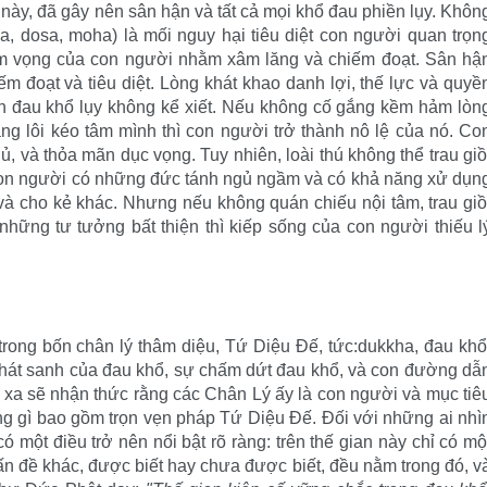
này, đã gây nên sân hận và tất cả mọi khổ đau phiền lụy. Khôn
a, dosa, moha) là mối nguy hại tiêu diệt con người quan trọn
am vọng của con người nhằm xâm lăng và chiếm đoạt. Sân hậ
ếm đoạt và tiêu diệt. Lòng khát khao danh lợi, thế lực và quyề
đớn đau khổ lụy không kể xiết. Nếu không cố gắng kềm hảm lòn
ng lôi kéo tâm mình thì con người trở thành nô lệ của nó. Co
ủ, và thỏa mãn dục vọng. Tuy nhiên, loài thú không thể trau giồ
 Con người có những đức tánh ngủ ngầm và có khả năng xử dụn
và cho kẻ khác. Nhưng nếu không quán chiếu nội tâm, trau giồ
 những tư tưởng bất thiện thì kiếp sống của con người thiếu l
ong bốn chân lý thâm diệu, Tứ Diệu Ðế, tức:dukkha, đau khổ
 phát sanh của đau khổ, sự chấm dứt đau khổ, và con đường dẫ
u xa sẽ nhận thức rằng các Chân Lý ấy là con người và mục tiê
ững gì bao gồm trọn vẹn pháp Tứ Diệu Ðế. Ðối với những ai nhì
ó một điều trở nên nổi bật rõ ràng: trên thế gian này chỉ có mộ
ấn đề khác, được biết hay chưa được biết, đều nằm trong đó, v