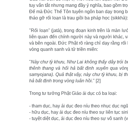
tuy vắn tắt nhưng mang đầy ý nghĩa, bao gồm tr
Ðế mà Ðức Thế Tôn tuyên ngôn ban dạy trong bài
tháo gỡ rối loạn là trau giồi ba pháp học (sikkhà):
"Rối loạn" (jatà), trong đoạn kinh trên là màn lư
liên quan đến chính người này và người khác, và 
và bên ngoài. Ðức Phật rõ ràng chỉ dạy rằng rối 
vòng quanh sanh và tử triền miên:
"
Này chư tỳ khưu, Như Lai không thấy dây trói b
thênh thang và hối hả bất định xuyên qua vòng
samyojana). Quả thật vậy, này chư tỳ khưu, bị th
hả bất định trong vòng luân hồi.
" [2]
Trong tư tưởng Phật Giáo ái dục có ba loại:
- tham dục, hay ái dục đeo níu theo nhục dục ngũ
- hữu dục, hay ái dục đeo níu theo sự liên tục si
- tuyệt diệt dục, ái dục đeo níu theo sự vô sanh (