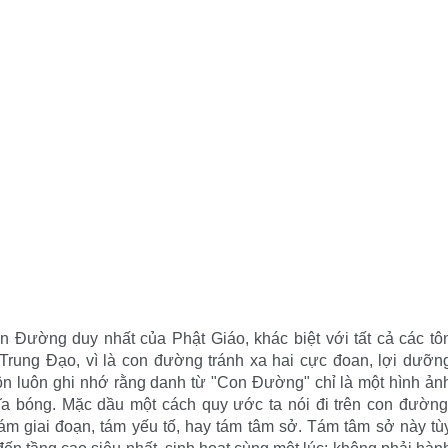
Ðường duy nhất của Phật Giáo, khác biệt với tất cả các tô
à Trung Ðạo, vì là con đường tránh xa hai cực đoan, lợi dưỡn
luôn luôn ghi nhớ rằng danh từ "Con Ðường" chỉ là một hình ản
ĩa bóng. Mặc dầu một cách quy ước ta nói đi trên con đường
tám giai đoạn, tám yếu tố, hay tám tâm sở. Tám tâm sở này tù