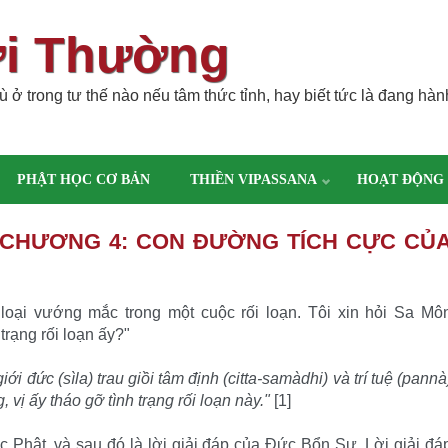
ời Thường
 ở trong tư thế nào nếu tâm thức tỉnh, hay biết tức là đang hàn
PHẬT HỌC CƠ BẢN
THIỀN VIPASSANA
HOẠT ĐỘNG
- CHƯƠNG 4: CON ĐƯỜNG TÍCH CỰC CỦ
n loại vướng mắc trong một cuộc rối loạn. Tôi xin hỏi Sa Mô
trạng rối loạn ấy?"
ới đức (sìla) trau giồi tâm định (citta-samàdhi) và trí tuệ (pannà
, vị ấy tháo gỡ tình trạng rối loạn này."
[1]
c Phật, và sau đó là lời giải đáp của Ðức Bổn Sư. Lời giải đá