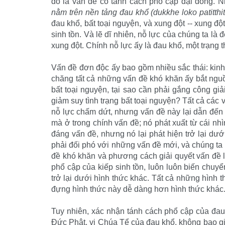
đó là vấn đề có tánh cách phổ cập đại đồng. 
nằm trên nền tảng đau khổ (dukkhe loko patitthit
đau khổ, bất toại nguyện, và xung đột -- xung 
sinh tồn. Và lẽ dĩ nhiên, nỗ lực của chúng ta là 
xung đột. Chính nỗ lực ấy là đau khổ, một trạng t
Vấn đề đơn độc ấy bao gồm nhiều sắc thái: kinh t
chăng tất cả những vấn đề khó khăn ấy bắt ngu
bất toại nguyện, tại sao cần phải gắng công gi
giảm suy tình trạng bất toại nguyện? Tất cả các v
nỗ lực chấm dứt, nhưng vấn đề này lại dẫn đến
mà ở trong chính vấn đề; nó phát xuất từ cái nh
đáng vấn đề, nhưng nó lại phát hiện trở lại dư
phải đối phó với những vấn đề mới, và chúng ta 
đề khó khăn và phương cách giải quyết vấn đề l
phổ cập của kiếp sinh tồn, luôn luôn biến chuy
trở lại dưới hình thức khác. Tất cả những hình t
đựng hình thức này dễ dàng hơn hình thức khác
Tuy nhiên, xác nhận tánh cách phổ cập của đau
Ðức Phật, vị Chúa Tể của đau khổ, không bao g