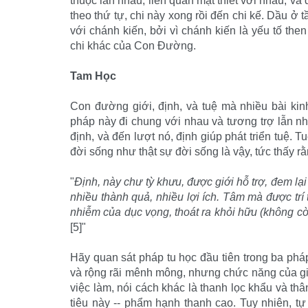
thuộc lẫn nhau, liên quan mật thiết với nhau, và
theo thứ tự, chi này xong rồi đến chi kế. Dầu ở 
với chánh kiến, bởi vì chánh kiến là yếu tố the
chi khác của Con Ðường.
Tam Học
Con đường giới, định, và tuệ mà nhiều bài kin
pháp này đi chung với nhau và tương trợ lẫn n
định, và đến lượt nó, định giúp phát triển tuệ.
đời sống như thật sự đời sống là vậy, tức thấy rằ
"
Ðịnh, này chư tỳ khưu, được giới hỗ trợ, đem lại
nhiều thành quả, nhiều lợi ích. Tâm mà được trí 
nhiễm của dục vọng, thoát ra khỏi hữu (không còn 
[5]"
Hãy quan sát pháp tu học đầu tiên trong ba pháp,
và rộng rãi mênh mông, nhưng chức năng của giới
việc làm, nói cách khác là thanh lọc khẩu và t
tiêu này -- phẩm hạnh thanh cao. Tuy nhiên, tự