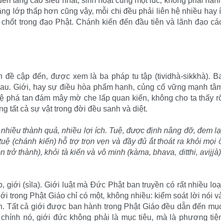
 đến tầng cao siêu nhất, sinh hoạt cùng một lúc; không phải hàn
tầng lớp thấp hơn cũng vậy, mỗi chi đều phải liên hệ nhiều hay í
n chốt trong đạo Phật. Chánh kiến đến đầu tiên và lãnh đạo cá
h đề cập đến, được xem là ba pháp tu tập (tividhà-sikkhà). B
hau. Giới, hay sự điều hòa phẩm hạnh, củng cố vững mạnh tâ
 Tuệ phá tan đám mây mờ che lấp quan kiến, không cho ta thấy r
ng tất cả sự vật trong đời đều sanh và diệt.
 nhiều thành quả, nhiều lợi ích. Tuệ, được định nâng đỡ, đem lạ
tuệ (chánh kiến) hỗ trợ trọn vẹn và đầy đủ ắt thoát ra khỏi mọi 
trở thành), khỏi tà kiến và vô minh (kàma, bhava, ditthi, avijjà)
 giới (sìla). Giới luật mà Ðức Phật ban truyền có rất nhiều loạ
 trong Phật Giáo chỉ có một, không nhiều: kiểm soát lời nói v
hân. Tất cả giới được ban hành trong Phật Giáo đều dẫn đến mụ
 chính nó, giới đức không phải là mục tiêu, mà là phương tiệ