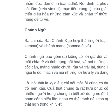
nhằm đưa đến định (samàdhi). Rồi định là phươn
cái tâm (ceto vimutti), mục tiêu cùng tột của gi
triển điều hòa những cảm xúc và phần trí th
hàng đệ tử về.
Chánh Ngữ
Ba chi của Bát Chánh Ðạo hợp thành giới luật 
kamma) và chánh mạng (samma-àjivà).
Chánh ngữ bao gồm (a) kiêng cữ lời giả dối và l
mối chia rẽ và tình trạng bất hoà, và nói những 
cộc cằn, mắng nhiếc chưởi rủa và trái lại, dùng 
ngồi lê đôi mách và nói những lời hữu lý và đán
Lời nói thật là kỳ diệu; chỉ nói một lời cũng có t
trở nên xấu. Quả thật chúng ta rất hữu phúc c
nhiêu người trong chúng ta biết xử dụng nó để 
hoàn cảnh hiểu lầm nhau có thể tránh nếu con ngư
thật hơn trong khi viết.