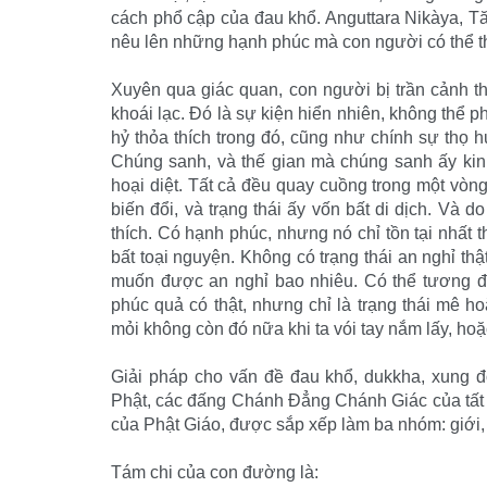
cách phổ cập của đau khổ. Anguttara Nikàya, Tăn
nêu lên những hạnh phúc mà con người có thể 
Xuyên qua giác quan, con người bị trần cảnh th
khoái lạc. Ðó là sự kiện hiển nhiên, không thể p
hỷ thỏa thích trong đó, cũng như chính sự thọ 
Chúng sanh, và thế gian mà chúng sanh ấy kin
hoại diệt. Tất cả đều quay cuồng trong một vòng
biến đổi, và trạng thái ấy vốn bất di dịch. Và 
thích. Có hạnh phúc, nhưng nó chỉ tồn tại nhất t
bất toại nguyện. Không có trạng thái an nghỉ th
muốn được an nghỉ bao nhiêu. Có thể tương đối
phúc quả có thật, nhưng chỉ là trạng thái mê h
mỏi không còn đó nữa khi ta vói tay nắm lấy, hoặc
Giải pháp cho vấn đề đau khổ, dukkha, xung đ
Phật, các đấng Chánh Ðẳng Chánh Giác của tất 
của Phật Giáo, được sắp xếp làm ba nhóm: giới, 
Tám chi của con đường là: