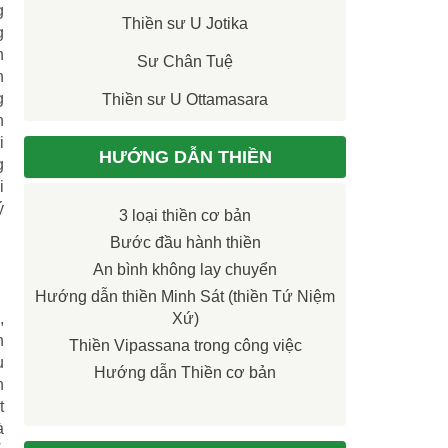
g
Thiền sư U Jotika
g
n
Sư Chân Tuệ
n
g
Thiền sư U Ottamasara
n
i
HƯỚNG DẪN THIỀN
g
i
ý
3 loại thiền cơ bản
Bước đầu hành thiền
An bình không lay chuyển
Hướng dẫn thiền Minh Sát (thiền Tứ Niệm
,
Xứ)
n
Thiền Vipassana trong công việc
u
Hướng dẫn Thiền cơ bản
n
t
à