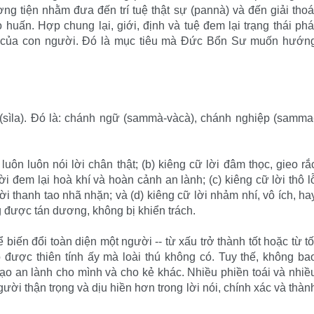
g tiện nhằm đưa đến trí tuệ thật sự (pannà) và đến giải thoá
áo huấn. Hợp chung lại, giới, định và tuệ đem lại trạng thái phá
ức của con người. Ðó là mục tiêu mà Ðức Bổn Sư muốn hướn
(sìla). Ðó là: chánh ngữ (sammà-vàcà), chánh nghiệp (samma
uôn luôn nói lời chân thật; (b) kiêng cữ lời đâm thọc, gieo rắ
lời đem lại hoà khí và hoàn cảnh an lành; (c) kiêng cữ lời thô l
lời thanh tao nhã nhặn; và (d) kiêng cữ lời nhảm nhí, vô ích, ha
g được tán dương, không bị khiển trách.
hể biến đổi toàn diện một người -- từ xấu trở thành tốt hoặc từ tố
ó được thiên tính ấy mà loài thú không có. Tuy thế, không ba
tạo an lành cho mình và cho kẻ khác. Nhiều phiền toái và nhiề
ời thận trọng và dịu hiền hơn trong lời nói, chính xác và thàn