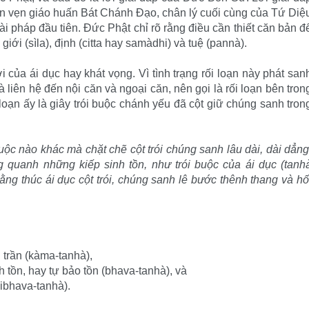
ọn vẹn giáo huấn Bát Chánh Ðạo, chân lý cuối cùng của Tứ Diệ
 pháp đầu tiên. Ðức Phật chỉ rõ rằng điều cần thiết căn bản đ
 giới (sìla), định (citta hay samàdhi) và tuệ (pannà).
ới của ái dục hay khát vọng. Vì tình trạng rối loạn này phát san
liên hệ đến nội căn và ngoại căn, nên gọi là rối loạn bên tron
loạn ấy là giây trói buộc chánh yếu đã cột giữ chúng sanh tron
uộc nào khác mà chặt chẽ cột trói chúng sanh lâu dài, dài dẳng
 quanh những kiếp sinh tồn, như trói buộc của ái dục (tanh
ằng thúc ái dục cột trói, chúng sanh lê bước thênh thang và hố
 trần (kàma-tanhà),
nh tồn, hay tự bảo tồn (bhava-tanhà), và
vibhava-tanhà).