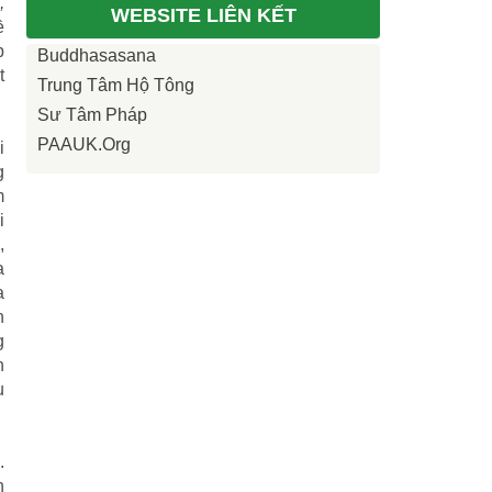
,
WEBSITE LIÊN KẾT
ề
p
Buddhasasana
t
Trung Tâm Hộ Tông
Sư Tâm Pháp
PAAUK.org
i
g
m
i
,
a
a
n
g
h
u
.
h