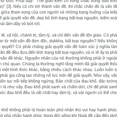
Như Ðức Phật dạy:
"Thế gian kiên cố vững chắc trong đau khổ
o)"
[3]. Nếu có chi trở thành vấn đề, thì chắc chắn đó là vấn đ
đột giữa tham vọng của con người và những trạng huống của kiế
để giải quyết vấn đề, dẹp bỏ tình trạng bất toại nguyện, kiểm soá
hái tâm dầy vò bứt rứt.
ế, xã hội, chánh trị, tâm lý, và chí đến vấn đề tôn giáo. Có phả
ồn từ một vấn đề đơn độc, dukkha, bất toại nguyện? Nếu khôn
ải quyết? Có phải chăng giải quyết vấn đề hàm xúc ý nghĩa là
ấn đề đều đưa đến tình trạng bất toại nguyện, và vì lẽ ấy ta phả
 vấn đề khác. Nguyên nhân của nó thường không phải ở ngoài
ìn chủ quan. Chúng ta thường nghĩ rằng mình đã giải quyết thỏ
ới một hình thức khác, bằng nhiều cách khác nhau. Luôn luôn t
phải gia công tạo những nỗ lực mới để giải quyết. Như vậy, vấ
iên tục nối tiếp không ngừng. Bản chất của đau khổ, đặc tướn
ển là như vậy. Ðau khổ phát sanh và chấm dứt, chỉ để phát san
hức đau khổ đều là vật chất hay tâm lý, và vài người có thể chị
.
 khổ không phải là hoàn toàn phủ nhận thú vui hay hạnh phúc
iờ phủ nhận hạnh phúc trong đời sống khi Ngài đề cập đến tán