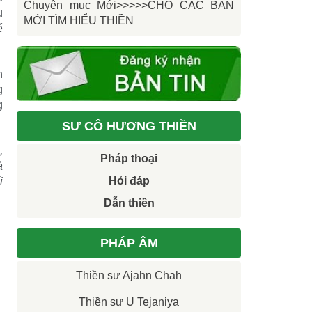
Chuyên mục Mới>>>>>CHO CÁC BẠN
u
MỚI TÌM HIỂU THIỀN
ể
h
g
g
SƯ CÔ HƯƠNG THIỀN
,
Pháp thoại
à
Hỏi đáp
i
Dẫn thiền
PHÁP ÂM
Thiền sư Ajahn Chah
Thiền sư U Tejaniya