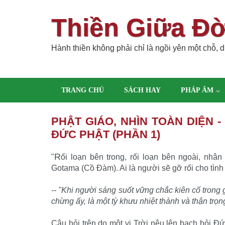
Thiền Giữa Đ
Hành thiền không phải chỉ là ngồi yên một chỗ, dù
TRANG CHỦ
SÁCH HAY
PHÁP ÂM
PHẬT GIÁO, NHÌN TOÀN DIỆN 
ĐỨC PHẬT (PHẦN 1)
R
"
ối loạn bên trong, rối loạn bên ngoài, nhâ
Gotama (Cồ Ðàm). Ai là người sẽ gỡ rối cho tình 
-- "Khi người sáng suốt vững chắc kiên cố trong gi
chừng ấy, là một tỳ khưu nhiệt thành và thận trọng
Câu hỏi trên do một vị Trời nêu lên bạch hỏi Ðứ