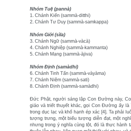
Nhóm Tuệ (pannà)
1. Chánh Kiến (sammà-ditthi)
2. Chánh Tư Duy (sammà-samkappa)
Nhóm Giới (sìla)
3. Chánh Ngữ (sammà-vàcà)
4. Chánh Nghiệp (sammà-kammanta)
5. Chánh Mạng (sammà-àjiva)
Nhóm Ðịnh (samàdhi)
6. Chánh Tinh Tấn (sammà-vàyàma)
7. Chánh Niệm (sammà-sati)
8. Chánh Ðịnh (sammà-samàdhi)
Ðức Phật, người sáng lập Con Ðường này, Con 
giáo và triết thuyết khác, gọi Con Ðường ấy l
trong dục lạc và khổ hạnh ép xác [4]. Ta phải 
tượng trưng, một biểu tượng diễn đạt, một ngh
nhưng trong ý nghĩa cùng tột, đó là thực hành 