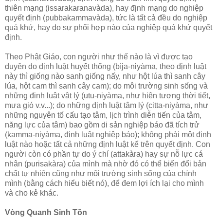
thiên mạng (issarakaranavàda), hay định mạng do nghiệp
quyết định (pubbakammavàda), tức là tất cả đều do nghiệp
quá khứ, hay do sự phối hợp nào của nghiệp quá khứ quyết
định.
Theo Phật Giáo, con người như thế nào là vì được tạo
duyên do định luật huyết thống (bìja-niyàma, theo định luật
này thì giống nào sanh giống nấy, như hột lúa thì sanh cây
lúa, hột cam thì sanh cây cam); do môi trường sinh sống và
những định luật vật lý (utu-niyàma, như hiện tượng thời tiết,
mưa gió v.v...); do những định luật tâm lý (citta-niyàma, như
những nguyên tố cấu tạo tâm, lịch trình diễn tiến của tâm,
năng lực của tâm) bao gồm di sản nghiệp báo đã tích trử
(kamma-niyàma, định luật nghiệp báo); không phải một định
luật nào hoặc tất cả những định luật kể trên quyết định. Con
người còn có phần tự do ý chí (attakàra) hay sự nỗ lực cá
nhân (purisakàra) của mình mà nhờ đó có thể biến đổi bản
chất tự nhiên cũng như môi trường sinh sống của chính
mình (bằng cách hiểu biết nó), để đem lợi ích lại cho mình
và cho kẻ khác.
Vòng Quanh Sinh Tồn