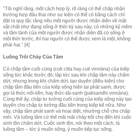
"Tôi nghĩ rằng, một cách hợp lý, rõ ràng có thể chấp nhận
trường hợp đầu thai như sự kiện có thể có bằng cách chỉ
đặt ra quy tắc rằng nếu một người được nhận diện về mặt
vật chất như đang sống ở thời kỳ sau này, có những kỷ niệm
và tâm tánh của một người được nhận diện đã có sống ở
một thời trước, thì hai người có thể được xem là một, không
phải hai." [4]
Luồng Trôi Chảy Của Tâm
Có chập tâm cuối cùng (cuti citta hay cuti vinnàna) của kiếp
sống tức khắc trước đó; lập tức sau khi chập tâm này chấm
dứt, nhưng trong khi chấm dứt, tạo duyên (điều kiện) cho
chập tâm đầu tiên của kiếp sống hiện tại phát sanh, được
gọi là thức-nối-liền, hay thức-tái-sanh (patisandhi vinnàna).
Cùng thế ấy, chập tư tưởng cuối cùng của kiếp sống này tạo
duyên cho chập tư tưởng đầu tiên trong kiếp kế nữa. Như
vậy, chập tâm phát sanh và hoại diệt, nhường chỗ cho chập
mới. Và luồng tâm cứ thế mãi mãi chảy trôi cho đến khi cuộc
sinh tồn chấm dứt. Cuộc sinh tồn, nói theo một cách, là
luồng tâm -- tức ý muốn sống, ý muốn tiếp tục sống.