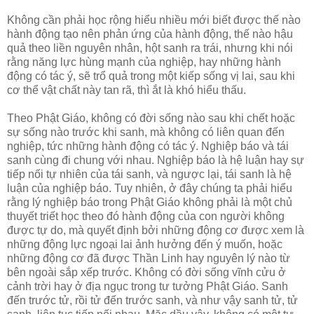
Không cần phải học rộng hiểu nhiều mới biết được thế nào
hành động tạo nên phản ứng của hành động, thế nào hậu
quả theo liền nguyên nhân, hột sanh ra trái, nhưng khi nói
rằng năng lực hùng mạnh của nghiệp, hay những hành
động có tác ý, sẽ trổ quả trong một kiếp sống vị lai, sau khi
cơ thể vật chất này tan rã, thì ắt là khó hiểu thấu.
Theo Phật Giáo, không có đời sống nào sau khi chết hoặc
sự sống nào trước khi sanh, mà không có liên quan đến
nghiệp, tức những hành động có tác ý. Nghiệp báo và tái
sanh cùng đi chung với nhau. Nghiệp báo là hệ luận hay sự
tiếp nối tự nhiên của tái sanh, và ngược lại, tái sanh là hệ
luận của nghiệp báo. Tuy nhiên, ở đây chúng ta phải hiểu
rằng lý nghiệp báo trong Phật Giáo không phải là một chủ
thuyết triết học theo đó hành động của con người không
được tự do, mà quyết định bởi những động cơ được xem là
những động lực ngoại lai ảnh hưởng đến ý muốn, hoặc
những động cơ đã được Thần Linh hay nguyên lý nào từ
bên ngoài sắp xếp trước. Không có đời sống vĩnh cửu ở
cảnh trời hay ở địa ngục trong tư tưởng Phật Giáo. Sanh
đến trước tử, rồi tử đến trước sanh, và như vậy sanh tử, tử