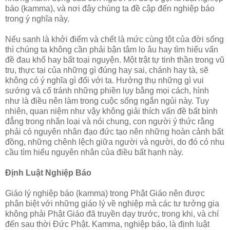
báo (kamma), và nơi đây chúng ta đề cập đến nghiệp báo
trong ý nghĩa này.
Nếu sanh là khởi điểm và chết là mức cùng tột của đời sống
thì chúng ta không cần phải bận tâm lo âu hay tìm hiểu vấn
đề đau khổ hay bất toại nguyện. Một trật tự tinh thần trong vũ
trụ, thực tại của những gì đúng hay sai, chánh hay tà, sẽ
không có ý nghĩa gì đối với ta. Hưởng thụ những gì vui
sướng và cố tránh những phiền lụy bằng mọi cách, hình
như là điều nên làm trong cuộc sống ngắn ngủi này. Tuy
nhiên, quan niệm như vậy không giải thích vấn đề bất bình
đẳng trong nhân loại và nói chung, con người ý thức rằng
phải có nguyên nhân đạo đức tạo nên những hoàn cảnh bất
đồng, những chênh lệch giữa người và người, do đó có nhu
cầu tìm hiểu nguyên nhân của điều bất hạnh này.
Ðịnh Luật Nghiệp Báo
Giáo lý nghiệp báo (kamma) trong Phật Giáo nên được
phân biệt với những giáo lý về nghiệp mà các tư tưởng gia
không phải Phật Giáo đã truyền dạy trước, trong khi, và chí
đến sau thời Ðức Phật. Kamma, nghiệp báo, là định luật