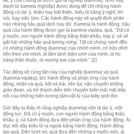
tác ý của chúng ta được gọi là nghiệp (kamma). Như vậy,
danh từ kamma (nghiệp) được dùng để chỉ những hành
động có tác ý, thiện hay bất thiện, biểu lộ bằng ý nghĩ, lời
nói, hay việc làm. Các hành động này sẽ quyết định phần
nào những hậu quả lành hay dữ. Kamma là hành động, hậu
quả của hành động được gọi là kamma-vipàka, quả. "
Ðã có
ý muốn, con người hành động bằng thân khẩu, hay ý, và sẽ
gặt hái những hậu quả tương xứng. Tất cả chúng sanh đều
có những hành động (kamma) của chính mình, cố hữu dính
liền theo với mình, là tâm tánh bẩm sinh của mình, là họ
hàng thân thuộc, là nương tựa của mình.
" [2]
Tác động vô cùng tận này của nghiệp (kamma) và quả
(kamma-vipàka), tức hành động và phản ứng của hành
động, nhân và quả, hột và trái, liên tục vận chuyển không
gián đoạn, và trở thành diễn tiến chuyển biến mãi mãi tiếp
nối của những hiện tượng tâm-vật-lý của kiếp sinh tồn.
Giờ đây ta thấy rõ rằng nghiệp (kamma) vốn là tác ý, một
động lực. Ðã có ý muốn, con người hành động bằng thân,
khẩu, ý, và hành động đưa đến phản ứng của hành động. Ái
dục trổi dậy biểu lộ ra ngoài bằng hành động. Hành động
tạo quả. Ðến lượt nó, quả đưa đến những ý muốn mới, ái