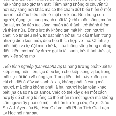
mà không bao giờ tan mất. Tiềm năng không di chuyển từ
nơi này sang nơi khác mà có thể chấm dứt biểu hiện ở một
nơi rồi bắt đầu biểu hiện ở một nơi khác. Bên trong con
người, động lực hùng mạnh nhất là ý chí muốn sống, muốn
tồn tại, muốn tiếp tục sống, muốn trở thành, trở thành thêm,
và thêm nữa. Ðộng lực ấy không tan mất khi con người
chết. Nó tự biểu hiện, tự đặt mình trở lại, tự cấu thành trong
những điều kiện mới, điều hòa thích hợp với nó. Chính sự
biểu hiện và tự đặt mình trở lại của luồng sống trong những
điều kiện mới mẻ ấy được gọi là tái sanh, trở- thành-trở-lại,
hay kiếp sống mới.
Tiến trình nghiệp (kammabhava)
là năng lượng phát xuất từ
kiếp sống hiện tiền, tạo điều kiện cho kiếp sống vị lai, trong
một sự nối tiếp vô cùng tận. Trong tiến trình này không có
cái chi diệt ở đây và sanh ở kia, không phải là cùng một
người, mà cũng không phải là hai người hoàn toàn khác
biệt (na ca so na ca anno). Việc có thể xảy diễn một cách
hợp lý để chứng tỏ rằng có thể nhận ra một người mà không
cần người ấy phải có một linh hồn trường cửu, được Giáo
Sư A.J. Ayer của Ðại Học Oxford, một Phân Tích Gia Luận
Lý Học nói như sau: