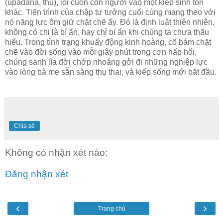
(upàdàna, thủ), lôi cuốn con người vào một kiếp sinh tồn
khác. Tiến trình của chập tư tưởng cuối cùng mang theo với
nó năng lực ôm giữ chặt chẽ ấy. Ðó là định luật thiên nhiên,
không có chi là bí ẩn, hay chỉ bí ẩn khi chúng ta chưa thấu
hiểu. Trong tình trạng khuấy động kinh hoàng, cố bám chặt
chẽ vào đời sống vào mỗi giây phút trong cơn hấp hối,
chúng sanh lìa đời chớp nhoáng gởi đi những nghiệp lực
vào lòng bà mẹ sẵn sàng thụ thai, và kiếp sống mới bắt đầu.
Chia sẻ
Không có nhận xét nào:
Đăng nhận xét
‹
›
Trang chủ