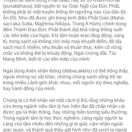
Thuyết tái sanh trong Phật Giáo, hay sự trở-thành-trở-lại
(punabbhava), bắt nguồn từ sự Giác Ngộ của Ðức Phật,
không phải từ một truyền thống tín ngưỡng nào của dân tộc
Ấn Ðộ. Như đã được ghi trong kinh điển Phật Giáo (Mahà-
saccaka Sutta, Majjhima Nikàya, Trung A Hàm), chính trong
đêm Thành Ðạo Ðức Phật thành đạt khả năng thông suốt
các tiền kiếp của Ngài. Khi tâm hoàn toàn lắng động, sáng
tỏ, trong sạch và không còn mảy may khuyết điểm, đã tẩy
sạch mọi ô nhiễm, nhu thuận và thuần thục, kiên cố vững
chắc và không thể bị khuấy động, Ngài chứng đắc Túc
Mạng Minh, biết rõ các tiền kiếp của mình.
Ngài dùng thiên nhãn thông (dibbacakkhu) có thể trông thấy,
ngoài những sự vật khác, những chúng sanh sống trở lại
trong nhiều cảnh giới khác nhau, mỗi người tùy theo nghiệp,
hay hành động của mình.
Chúng ta có thể nhận xét một cách lý thú rằng những khảo
cứu trong ngành siêu tâm lý học hiện đại đã chấp nhận cái
được gọi là thần thông, hay những hiện tượng siêu thường.
Trong ngành tâm lý học thực nghiệm, càng ngày người ta
càng chú tâm nhiều đến những gì tri giác cảm nhận ngoài
giác quan, và thành quả thâu gặt hình như đã vượt ra ngoài