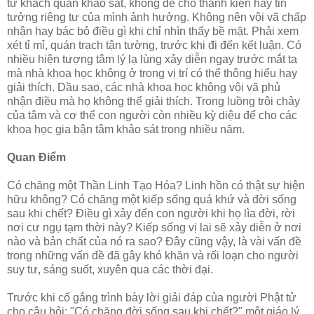
tư khách quan khảo sát, không để cho thành kiến hay tin
tưởng riêng tư của mình ảnh hưởng. Không nên vội vã chấp
nhận hay bác bỏ điều gì khi chỉ nhìn thấy bề mặt. Phải xem
xét tỉ mỉ, quán trạch tận tường, trước khi đi đến kết luận. Có
nhiều hiện tượng tâm lý lạ lùng xảy diễn ngay trước mắt ta
mà nhà khoa học không ở trong vị trí có thể thông hiểu hay
giải thích. Dầu sao, các nhà khoa học không vội vã phủ
nhận điều mà họ không thể giải thích. Trong luồng trôi chảy
của tâm và cơ thể con người còn nhiều kỳ diệu để cho các
khoa học gia bận tâm khảo sát trong nhiều năm.
Quan Ðiểm
Có chăng một Thần Linh Tạo Hóa? Linh hồn có thật sự hiện
hữu không? Có chăng một kiếp sống quá khứ và đời sống
sau khi chết? Ðiều gì xảy đến con người khi họ lìa đời, rời
nơi cư ngụ tạm thời này? Kiếp sống vị lai sẽ xảy diễn ở nơi
nào và bản chất của nó ra sao? Ðây cũng vậy, là vài vấn đề
trong những vấn đề đã gây khó khăn và rối loạn cho người
suy tư, sáng suốt, xuyên qua các thời đại.
Trước khi cố gắng trình bày lời giải đáp của người Phật tử
cho câu hỏi: "Có chăng đời sống sau khi chết?" một giáo lý