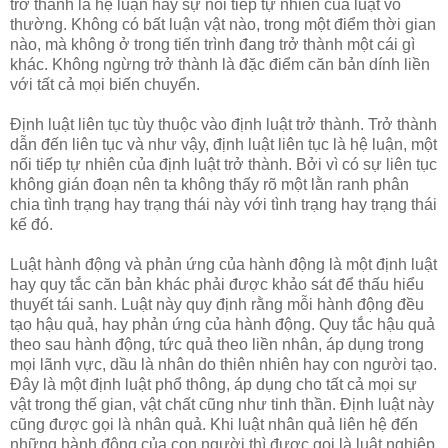
trở thành là hệ luận hay sự nối tiếp tự nhiên của luật vô
thường. Không có bất luận vật nào, trong một điểm thời gian
nào, mà không ở trong tiến trình đang trở thành một cái gì
khác. Không ngừng trở thành là đặc điểm căn bản dính liền
với tất cả mọi biến chuyển.
Ðịnh luật liên tục tùy thuộc vào định luật trở thành. Trở thành
dẫn đến liên tục và như vậy, định luật liên tục là hệ luận, một
nối tiếp tự nhiên của định luật trở thành. Bởi vì có sự liên tục
không gián đoạn nên ta không thấy rõ một lằn ranh phân
chia tình trạng hay trạng thái này với tình trạng hay trạng thái
kế đó.
Luật hành động và phản ứng của hành động là một định luật
hay quy tắc căn bản khác phải được khảo sát để thấu hiểu
thuyết tái sanh. Luật này quy định rằng mỗi hành động đều
tạo hậu quả, hay phản ứng của hành động. Quy tắc hậu quả
theo sau hành động, tức quả theo liền nhân, áp dụng trong
mọi lãnh vực, dầu là nhân do thiên nhiên hay con người tạo.
Ðây là một định luật phổ thông, áp dụng cho tất cả mọi sự
vật trong thế gian, vật chất cũng như tinh thần. Ðịnh luật này
cũng được gọi là nhân quả. Khi luật nhân quả liên hệ đến
những hành động của con người thì được gọi là luật nghiệp