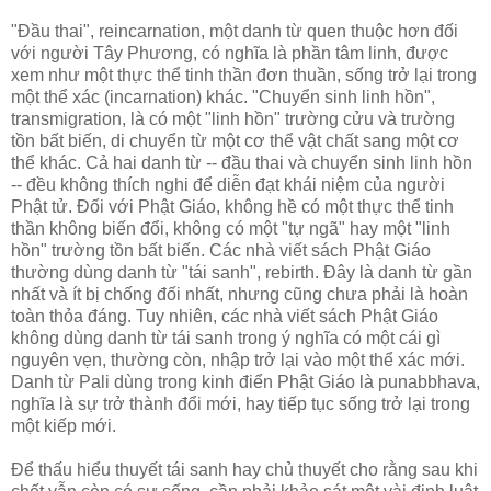
"Ðầu thai", reincarnation, một danh từ quen thuộc hơn đối
với người Tây Phương, có nghĩa là phần tâm linh, được
xem như một thực thể tinh thần đơn thuần, sống trở lại trong
một thể xác (incarnation) khác. "Chuyển sinh linh hồn",
transmigration, là có một "linh hồn" trường cửu và trường
tồn bất biến, di chuyển từ một cơ thể vật chất sang một cơ
thể khác. Cả hai danh từ -- đầu thai và chuyển sinh linh hồn
-- đều không thích nghi để diễn đạt khái niệm của người
Phật tử. Ðối với Phật Giáo, không hề có một thực thể tinh
thần không biến đổi, không có một "tự ngã" hay một "linh
hồn" trường tồn bất biến. Các nhà viết sách Phật Giáo
thường dùng danh từ "tái sanh", rebirth. Ðây là danh từ gần
nhất và ít bị chống đối nhất, nhưng cũng chưa phải là hoàn
toàn thỏa đáng. Tuy nhiên, các nhà viết sách Phật Giáo
không dùng danh từ tái sanh trong ý nghĩa có một cái gì
nguyên vẹn, thường còn, nhập trở lại vào một thể xác mới.
Danh từ Pali dùng trong kinh điển Phật Giáo là punabbhava,
nghĩa là sự trở thành đổi mới, hay tiếp tục sống trở lại trong
một kiếp mới.
Ðể thấu hiểu thuyết tái sanh hay chủ thuyết cho rằng sau khi