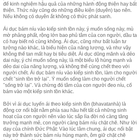
để kinh nghiệm hậu quả của những hành động thiện hay bất
thiện. Thức này cũng do những điều kiện (duyên) tạo nên.
Nếu không có duyên ắt không có thức phát sanh.
Ái dục bám níu vào kiếp sinh tồn này, ý muốn sống này, mù
mờ phảng phất, rộng lớn bao phủ tâm của con người, dầu ta
có hay biết nó cùng không. Ái dục, cũng như bất luận tư
tưởng nào khác, là biểu hiện của năng lượng, và như vậy
không thể tan mất hay bị tiêu diệt. Ái dục dũng mãnh và dẻo
dai này, ý chí muốn sống này, là một biểu lộ hùng mạnh và
dẻo dai của năng lượng, và không thể cùng chết theo với
người chết. Ái dục bám níu vào kiếp sinh tồn, làm cho người
chết "sinh tồn trở lại". Ý muốn sống làm cho người chết
"sống trở lại". Và chừng đó tâm của con người đeo níu, cố
bám vào một kiếp sinh tồn khác.
Bởi vì ái dục luyến ái theo kiếp sinh tồn (bhavatanhà) là
động cơ nổi bật nằm phía sau hầu hết tất cả những sinh
hoạt của con người nên vào lúc sắp lìa đời nó càng tăng
trưởng mạnh mẻ, con người càng bám níu chặt chẽ. Như lời
dạy của chính Ðức Phật: Vào lúc lâm chung, ái dục nổi bật
này trở thành sức bám níu hùng mạnh, ôm giữ chặt chẽ