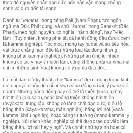
theo đó nguyên nhân đạo đức uốn nắn vận mạng chúng
sanh và đưa đến tái sanh.
Danh từ "
kamma
" trong tiếng Pali (Nam Phạn), tức ngôn
ngữ mà Ðức Phật dùng, và chữ "
karma
" trong Sanskrit (Bắc
Phạn), theo ngữ nguyên, có nghĩa "hành động", hay "việc
làm". Tuy nhiên, không phải tất cả hành động đều được xem
là kamma (nghiệp). Tóc mọc, móng tay ra dài và sự tiêu hóa
vật thực chẳng hạn, đều là những loại tác động nhưng
không phải kamma (nghiệp). Những phản ứng tự nhiên,
không có tác ý hay ý muốn làm, cũng không phải kamma mà
chỉ là những sinh hoạt không có ý nghĩa đạo đức.
Là một danh từ kỹ thuật, chữ "kamma" được dùng trong kinh
điển nguyên thủy để chỉ
những hành động có tác ý (sankàrà,
hành)
. Những hành động này có thể là thiện (kusala) hay
bất thiện (akusala), hoặc không thiện không bất thiện
(avyàkata, trung lập, không có tánh chất đạo đức) biểu lộ
bằng thân (kàya-kamma, thân nghiệp), bằng lời nói (vacà-
kamma, khẩu nghiệp), hoặc bằng tư tưởng (mano-kamma, ý
nghiệp). Nói cách khác, nghiệp có thể được tạo do việc làm
bằng thân, lời nói hay ý nghĩ. Và chính những sinh hoạt có