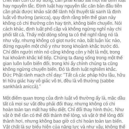
chết vẫn còn có sự sống, cần phải khảo sát một vài định luật
hay nguyên tắc. Ðịnh luật hay nguyên tắc căn bản đầu tiên
cần phải được khảo sát để lãnh hội thuyết tái sanh là định
luật vô thường (anicca), quy định rằng trên thế gian này
không có chi thường còn hay tịnh, không biến chuyển. Nói
cách khác, định luật phổ cập và không ngừng nghỉ này chi
phối tất cả. Thấy một dòng sông ta có thể nghĩ rằng nó là
như vậy, nhưng không có giọt nước nào, bất luận lúc nào,
đứng nguyên một chỗ y như trong khoảnh khắc trước đó.
Chí đến người nhìn nó cũng không còn y hệt là một, trong
hai khoảnh khắc kế tiếp. Chúng ta đang sống trong một thế
gian luôn luôn biến đổi, trong khi ấy chính chúng ta cũng
không ngừng chuyển biến. Ðó là định luật nghiêm khắc.
Ðức Phật rành mạch chỉ dạy: "Tất cả các pháp hữu lậu, hữu
tri hữu giác hay vô giác vô tri, đều là vô thường (sabbe
sankhàrà aniccà)."
Một điểm quan trọng của định luật vô thường ấy là, mặc dầu
tất cả mọi sự vật đều phải đổi thay, nhưng không có chi
hoàn toàn tan mất hay tiêu diệt. Chỉ đổi thay hình thức. Như
vật ở thể rắn có thể đổi thành thể lỏng, và vật ở thể lỏng đổi
thành hơi, nhưng không bao giờ có chi hoàn toàn tan biến.
Vật chất là sự biểu hiện của năng lực và như vậy, không thể