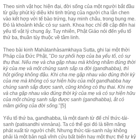
Theo sinh vật học hiện đại, đời sống của một người bắt đầu
từ giây phút kỳ diệu khi tinh trùng của người cha lẫn chen
vào kết hợp với tế bào trứng, hay minh châu, trong bụng mẹ.
Ðó là khoảnh khắc có sự sanh. Khoa học chỉ đề cập đến hai
yếu tố vật lý chung ấy. Tuy nhiên, Phật Giáo nói đến yếu tố
thứ ba, thuần túy thuộc về tâm linh.
Theo bài kinh Mahàtanhàsamkhaya Sutta, ghi lại một thời
Pháp của Ðức Phật, "
Do sự phối hợp của ba yếu tố, có sự
thụ thai. Nếu mẹ và cha gặp nhau mà không nhằm đúng thời
kỳ của mẹ và một chúng sanh sắp ra đời (gandhabba), thì
hột giống không đậu. Khi cha mẹ gặp nhau vào đúng thời kỳ
của mẹ mà không có sự hiện hữu của một gandhabba hay
chúng sanh sắp được sanh, cũng không có thụ thai. Khi mẹ
và cha gặp nhau vào đúng thời kỳ của mẹ và có sự hiện hữu
của một chúng sanh sắp được sanh (gandhabba), ắt có
mầm giống của đời sống.
"[5]
Yếu tố thứ ba, gandhabba, là một danh từ để chỉ thức-tái-
sanh (patisandhi vinnàna). Ta có thể gọi đó là tiềm năng
phát xuất từ người chết. Nhưng thức-tái-sanh này không
phải là một bản ngã vĩnh cửu bất biến hay một thực thể tự kỷ