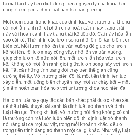
bị mất tan hay tiêu diệt, đúng theo nguyên lý của khoa học,
cũng được gọi là định luật bảo tồn năng lượng.
Một điểm quan trọng khác của định luật vô thường là không
có một lằn ranh rõ rệt phân chia hoàn cảnh hay trạng thái
này với hoàn cảnh hay trạng thái kế tiếp đó. Cái này hòa lẫn
vào cái kế. Thử nhìn các lượn sóng nhô lên rồi tan biến trên
biển cả. Mỗi lượn nhô lên thì tràn xuống để giúp cho lượn
kế nổi lên, rồi lượn này cũng vậy, nhô lên và tràn xuống,
giúp cho lượn kế nữa nổi lên, mỗi lượn lẫn hòa vào lượn
kế. Không có một lằn ranh giới giữa lượn sóng này với lượn
kế. Tất cả những tình trạng đổi thay trên thế gian cũng
dường thế ấy. Vô thường biến đổi là một tiến trình liên tục
xảy diễn, một luồng biến chuyển hay một sự chảy trôi -- một
ý niệm hoàn toàn hòa hợp với tư tưởng khoa học hiện đại.
Hai định luật hay quy tắc căn bản khác phải được khảo sát
để thấu hiểu thuyết tái sanh là định luật trở thành và định
luật liên tục. Trong khi luật vô thường nói rằng không có chi
là thường còn mà luôn luôn biến đổi thì định luật trở thành
nói rằng tất cả mọi sự vật, trong mỗi khoảnh khắc, đều ở
trong tiến trình đang trở thành một cái gì khác. Như vậy, luật