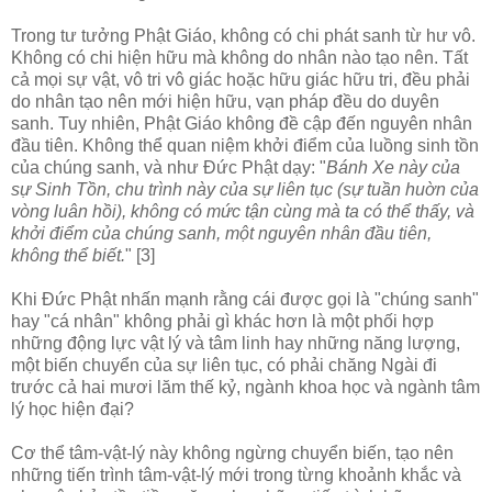
Trong tư tưởng Phật Giáo, không có chi phát sanh từ hư vô.
Không có chi hiện hữu mà không do nhân nào tạo nên. Tất
cả mọi sự vật, vô tri vô giác hoặc hữu giác hữu tri, đều phải
do nhân tạo nên mới hiện hữu, vạn pháp đều do duyên
sanh. Tuy nhiên, Phật Giáo không đề cập đến nguyên nhân
đầu tiên. Không thể quan niệm khởi điểm của luồng sinh tồn
của chúng sanh, và như Ðức Phật dạy: "
Bánh Xe này của
sự Sinh Tồn, chu trình này của sự liên tục (sự tuần huờn của
vòng luân hồi), không có mức tận cùng mà ta có thể thấy, và
khởi điểm của chúng sanh, một nguyên nhân đầu tiên,
không thể biết.
" [3]
Khi Ðức Phật nhấn mạnh rằng cái được gọi là "chúng sanh"
hay "cá nhân" không phải gì khác hơn là một phối hợp
những động lực vật lý và tâm linh hay những năng lượng,
một biến chuyển của sự liên tục, có phải chăng Ngài đi
trước cả hai mươi lăm thế kỷ, ngành khoa học và ngành tâm
lý học hiện đại?
Cơ thể tâm-vật-lý này không ngừng chuyển biến, tạo nên
những tiến trình tâm-vật-lý mới trong từng khoảnh khắc và