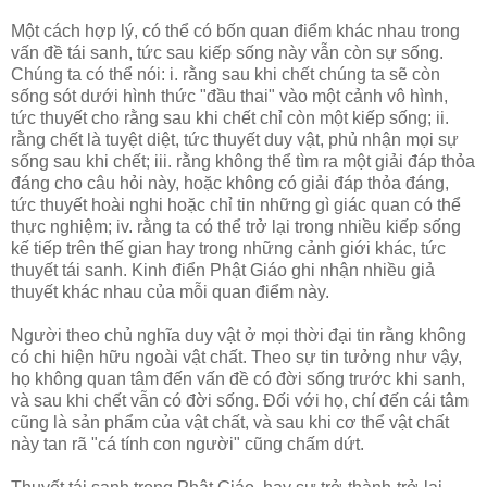
Một cách hợp lý, có thể có bốn quan điểm khác nhau trong
vấn đề tái sanh, tức sau kiếp sống này vẫn còn sự sống.
Chúng ta có thể nói: i. rằng sau khi chết chúng ta sẽ còn
sống sót dưới hình thức "đầu thai" vào một cảnh vô hình,
tức thuyết cho rằng sau khi chết chỉ còn một kiếp sống; ii.
rằng chết là tuyệt diệt, tức thuyết duy vật, phủ nhận mọi sự
sống sau khi chết; iii. rằng không thể tìm ra một giải đáp thỏa
đáng cho câu hỏi này, hoặc không có giải đáp thỏa đáng,
tức thuyết hoài nghi hoặc chỉ tin những gì giác quan có thể
thực nghiệm; iv. rằng ta có thể trở lại trong nhiều kiếp sống
kế tiếp trên thế gian hay trong những cảnh giới khác, tức
thuyết tái sanh. Kinh điển Phật Giáo ghi nhận nhiều giả
thuyết khác nhau của mỗi quan điểm này.
Người theo chủ nghĩa duy vật ở mọi thời đại tin rằng không
có chi hiện hữu ngoài vật chất. Theo sự tin tưởng như vậy,
họ không quan tâm đến vấn đề có đời sống trước khi sanh,
và sau khi chết vẫn có đời sống. Ðối với họ, chí đến cái tâm
cũng là sản phẩm của vật chất, và sau khi cơ thể vật chất
này tan rã "cá tính con người" cũng chấm dứt.