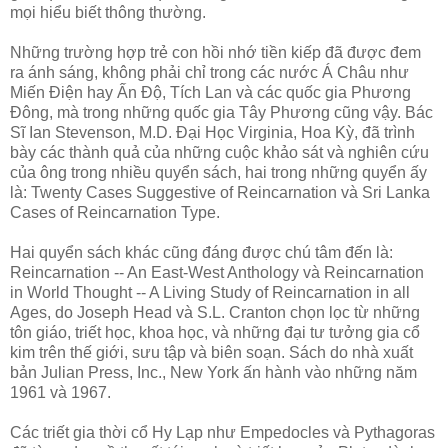
mọi hiểu biết thông thường.
Những trường hợp trẻ con hồi nhớ tiền kiếp đã được đem
ra ánh sáng, không phải chỉ trong các nước Á Châu như
Miến Ðiện hay Ấn Ðộ, Tích Lan và các quốc gia Phương
Ðông, mà trong những quốc gia Tây Phương cũng vậy. Bác
Sĩ Ian Stevenson, M.D. Ðại Học Virginia, Hoa Kỳ, đã trình
bày các thành quả của những cuộc khảo sát và nghiên cứu
của ông trong nhiều quyển sách, hai trong những quyển ấy
là: Twenty Cases Suggestive of Reincarnation và Sri Lanka
Cases of Reincarnation Type.
Hai quyển sách khác cũng đáng được chú tâm đến là:
Reincarnation -- An East-West Anthology và Reincarnation
in World Thought -- A Living Study of Reincarnation in all
Ages, do Joseph Head và S.L. Cranton chọn lọc từ những
tôn giáo, triết học, khoa học, và những đại tư tưởng gia cổ
kim trên thế giới, sưu tập và biên soạn. Sách do nhà xuất
bản Julian Press, Inc., New York ấn hành vào những năm
1961 và 1967.
Các triết gia thời cổ Hy Lạp như Empedocles và Pythagoras