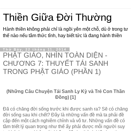
Thiền Giữa Đời Thường
Hành thiền không phải chỉ là ngồi yên một chỗ, dù ở trong tư
thế nào nếu tâm thức tỉnh, hay biết tức là đang hành thiền
Thứ Bảy, 22 tháng 11, 2014
PHẬT GIÁO, NHÌN TOÀN DIỆN -
CHƯƠNG 7: THUYẾT TÁI SANH
TRONG PHẬT GIÁO (PHẦN 1)
(Những Câu Chuyện Tái Sanh Ly Kỳ và Trẻ Con Thần
Ðồng) [1]
Ðã có chăng đời sống trước khi được sanh ra? Sẽ có chăng
đời sống sau khi chết? Ðây là những vấn đề mà ta phải đề
cập đến một cách nghiêm chỉnh và vô tư. Những vấn đề có
tầm triết lý quan trọng như thế ấy phải được mỗi người suy