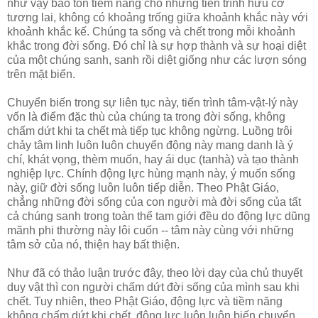
như vậy bảo tồn tiềm năng cho những tiến trình hữu cơ
tương lai, không có khoảng trống giữa khoảnh khắc này với
khoảnh khắc kế. Chúng ta sống và chết trong mỗi khoảnh
khắc trong đời sống. Ðó chỉ là sự hợp thành và sự hoại diệt
của một chúng sanh, sanh rồi diệt giống như các lượn sóng
trên mặt biển.
Chuyển biến trong sự liên tục này, tiến trình tâm-vật-lý này
vốn là điểm đặc thù của chúng ta trong đời sống, không
chấm dứt khi ta chết mà tiếp tục không ngừng. Luồng trôi
chảy tâm linh luôn luôn chuyển động này mang danh là ý
chí, khát vọng, thèm muốn, hay ái dục (tanhà) và tạo thành
nghiệp lực. Chính động lực hùng mạnh này, ý muốn sống
này, giữ đời sống luôn luôn tiếp diễn. Theo Phật Giáo,
chẳng những đời sống của con người mà đời sống của tất
cả chúng sanh trong toàn thể tam giới đều do động lực dũng
mãnh phi thường này lôi cuốn -- tâm này cùng với những
tâm sở của nó, thiện hay bất thiện.
Như đã có thảo luận trước đây, theo lời dạy của chủ thuyết
duy vật thì con người chấm dứt đời sống của mình sau khi
chết. Tuy nhiên, theo Phật Giáo, động lực và tiềm năng
không chấm dứt khi chết, động lực luôn luôn biến chuyển