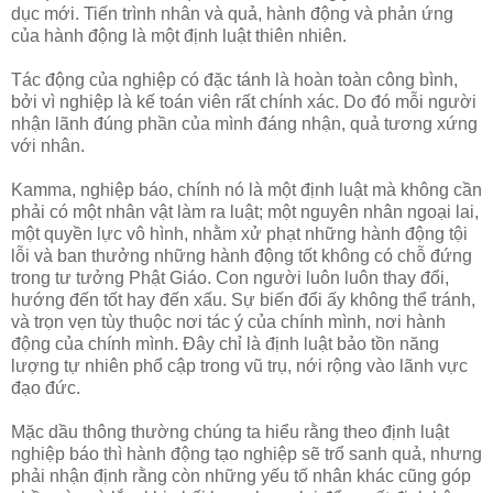
dục mới. Tiến trình nhân và quả, hành động và phản ứng
của hành động là một định luật thiên nhiên.
Tác động của nghiệp có đặc tánh là hoàn toàn công bình,
bởi vì nghiệp là kế toán viên rất chính xác. Do đó mỗi người
nhận lãnh đúng phần của mình đáng nhận, quả tương xứng
với nhân.
Kamma, nghiệp báo, chính nó là một định luật mà không cần
phải có một nhân vật làm ra luật; một nguyên nhân ngoại lai,
một quyền lực vô hình, nhằm xử phạt những hành động tội
lỗi và ban thưởng những hành động tốt không có chỗ đứng
trong tư tưởng Phật Giáo. Con người luôn luôn thay đổi,
hướng đến tốt hay đến xấu. Sự biến đổi ấy không thể tránh,
và trọn vẹn tùy thuộc nơi tác ý của chính mình, nơi hành
động của chính mình. Ðây chỉ là định luật bảo tồn năng
lượng tự nhiên phổ cập trong vũ trụ, nới rộng vào lãnh vực
đạo đức.
Mặc dầu thông thường chúng ta hiểu rằng theo định luật
nghiệp báo thì hành động tạo nghiệp sẽ trổ sanh quả, nhưng
phải nhận định rằng còn những yếu tố nhân khác cũng góp