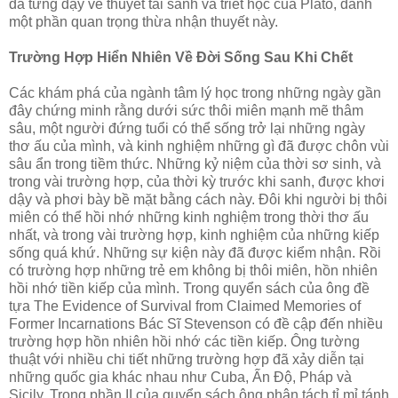
đã từng dạy về thuyết tái sanh và triết học của Plato, dành
một phần quan trọng thừa nhận thuyết này.
Trường Hợp Hiển Nhiên Về Ðời Sống Sau Khi Chết
Các khám phá của ngành tâm lý học trong những ngày gần
đây chứng minh rằng dưới sức thôi miên mạnh mẽ thâm
sâu, một người đứng tuổi có thể sống trở lại những ngày
thơ ấu của mình, và kinh nghiệm những gì đã được chôn vùi
sâu ẩn trong tiềm thức. Những kỷ niệm của thời sơ sinh, và
trong vài trường hợp, của thời kỳ trước khi sanh, được khơi
dậy và phơi bày bề mặt bằng cách này. Ðôi khi người bị thôi
miên có thể hồi nhớ những kinh nghiệm trong thời thơ ấu
nhất, và trong vài trường hợp, kinh nghiệm của những kiếp
sống quá khứ. Những sự kiện này đã được kiểm nhận. Rồi
có trường hợp những trẻ em không bị thôi miên, hồn nhiên
hồi nhớ tiền kiếp của mình. Trong quyển sách của ông đề
tựa The Evidence of Survival from Claimed Memories of
Former Incarnations Bác Sĩ Stevenson có đề cập đến nhiều
trường hợp hồn nhiên hồi nhớ các tiền kiếp. Ông tường
thuật với nhiều chi tiết những trường hợp đã xảy diễn tại
những quốc gia khác nhau như Cuba, Ấn Ðộ, Pháp và
Sicily. Trong phần II của quyển sách ông phân tách tỉ mỉ tánh