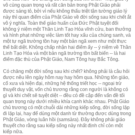
vô cùng quan trọng và rất căn bản trong Phật Giáo phải
được sáng tỏ, bởi vì nếu không thấu triệt tận tường giáo lý
này thì quan điểm của Phật Giáo về đời sống sau khi chết ắt
vô ý nghĩa. Toàn thể giáo huấn của Ðức Phật tuyệt đối
không ý niệm một Thần Linh Tạo Hóa vĩnh cửu, ban thưởng
và hình phạt những việc làm tốt hay xấu của chúng sanh, và
một tự ngã trường tồn hay một bản ngã xem như một thực
thể bất diệt. Không chấp nhận hai điểm ấy -- ý niệm về Thần
Linh Tạo Hóa và một bản ngã trường tồn bất biến -- là hai
điểm đặc thù của Phật Giáo, Nam Tông hay Bắc Tông.
Có chăng một đời sống sau khi chết? không phải là câu hỏi
được nêu lên ngày hôm nay hay hôm qua. Những tôn giáo,
cổ xưa và hiện đại, những hệ thống triết học -- ngoại trừ
thuyết duy vật, vốn chủ trương rằng con người là không có
gì và khi chết sẽ tuyệt diệt -- đều có đề cập đến vấn đề tối
quan trọng này dưới nhiều khía cạnh khác nhau. Phật Giáo
chủ trương có một chuỗi dài những kiếp sống, đời sống lặp
đi lặp lại, hay để dùng một danh từ thường được dùng trong
Phật Giáo, vòng luân hồi (samsàra). Ðây không phải giáo
thuyết cho rằng sau kiếp sống này nhất định chỉ còn một
kiếp nữa.