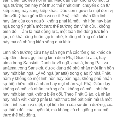
sanh, liên tục tiếp nối nhau. Mặc dầu vậy, không có một tự
ngã trường tồn hay một thực thể nhất định, chuyển dịch từ
kiếp sống này sang kiếp khác. Dầu con người là một đơn vị
tâm-vật-lý bao gồm tâm và cơ thể vật chất, phần tâm linh,
hay tâm của con người không phải là một linh hồn hay bản
ngã trong ý nghĩa một thực thể trường tồn vĩnh cửu, không
biến đổi. Tâm là một động lực, một toàn thể động lực liên
tục, có khả năng huân tập trí nhớ, không những của kiếp
này mà cả những kiếp sống quá khứ.
Linh hồn trường cửu hay bản ngã mà các tôn giáo khác đề
cập đến, được gọi trong kinh điển Phật Giáo là atta, hay
àtma trong Sanskrit. Danh từ vô ngã, anattà, trong Pali và
anàtma trong Sanskrit, được dùng để phủ nhận một linh hồn
hay một bản ngã. Lý vô ngã (anattà) trong giáo lý nhà Phật,
hàm ý không có một linh hồn hay bản ngã, không phủ nhận
sự hiện hữu một cá nhân hay một nhân vật. Phật Giáo dạy
không có một cá nhân trường cửu, không có một linh hồn
hay một bản ngã không biến đổi. Theo Phật Giáo, cá nhân
hay nhân vật không phải là một thực thể bất biến mà là một
tiến trình sanh và diệt, một tiến trình của sự dinh dưỡng, của
sự thiêu đốt, của luyến ái, mà không có chi giống như một
thực thể bất động.