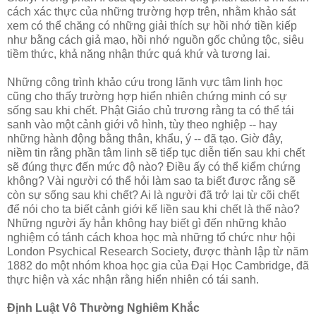
cách xác thực của những trường hợp trên, nhằm khảo sát
xem có thể chăng có những giải thích sự hồi nhớ tiền kiếp
như bằng cách giả mạo, hồi nhớ nguồn gốc chủng tộc, siêu
tiềm thức, khả năng nhận thức quá khứ và tương lai.
Những công trình khảo cứu trong lãnh vực tâm linh học
cũng cho thấy trường hợp hiển nhiên chứng minh có sự
sống sau khi chết. Phật Giáo chủ trương rằng ta có thể tái
sanh vào một cảnh giới vô hình, tùy theo nghiệp -- hay
những hành động bằng thân, khẩu, ý -- đã tạo. Giờ đây,
niềm tin rằng phần tâm linh sẽ tiếp tục diễn tiến sau khi chết
sẽ đúng thực đến mức độ nào? Ðiều ấy có thể kiểm chứng
không? Vài người có thể hỏi làm sao ta biết được rằng sẽ
còn sự sống sau khi chết? Ai là người đã trở lại từ cõi chết
để nói cho ta biết cảnh giới kế liền sau khi chết là thế nào?
Những người ấy hẳn không hay biết gì đến những khảo
nghiệm có tánh cách khoa học mà những tổ chức như hội
London Psychical Research Society, được thành lập từ năm
1882 do một nhóm khoa học gia của Ðại Học Cambridge, đã
thực hiện và xác nhận rằng hiển nhiên có tái sanh.
Ðịnh Luật Vô Thường Nghiêm Khắc