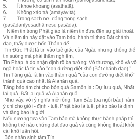
5. Ít khoe khoang (asathatā).
6. Không xảo trá (amāyāvitā).
7. Trong sạch nơi đáng trong sạch
(pasādanīyesadhāmesu pasāda).
Niềm tin trong Phật giáo là niềm tin đưa đến sự giải thoát.
Và niềm tin này đặt vào Tam bảo, hành trì theo Bát chánh
đạo, thấy được bốn Thánh đế.
Tin Đức Phật là tin vào tuệ giác của Ngài, nhưng không thể
tin suông mà phải thẩm nghiệm,
Tin Pháp là do nhận định rõ ba tướng: Vô thường, khổ và vô
ngã hoặc là tin vào "con đường diệt khổ (Bát chánh đạo)."
Tin Tăng già, là tin vào thành quả "của con đường diệt khổ"
thành quả cao nhất là Alahán quả.
Tăng bảo ám chỉ cho bốn quả Samôn là : Dự lưu quả, Nhất
lai quả, Bất lai quả và Alahán quả.
Như vậy, với ý nghĩa mở rộng, Tam Bảo (ba ngôi báu) hàm
ý chỉ cho giới - định - tuệ. Phật bảo là tuệ, pháp bảo là định
và tăng bảo là giới
Nếu nương tựa vào Tam bảo mà không thực hành pháp thì
không thể nào chứng đạt đạo quả và cũng không thoát khỏi
cái khổ luân hồi..
Bốn nhân sinh tâm Tín: