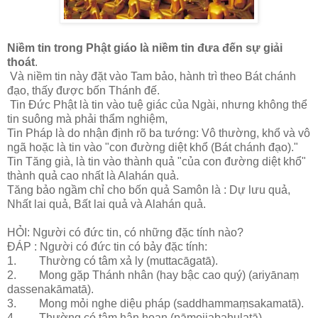
Niềm tin trong Phật giáo là niềm tin đưa đến sự giải
thoát
.
Và niềm tin này đặt vào Tam bảo, hành trì theo Bát chánh
đạo, thấy được bốn Thánh đế.
Tin Đức Phật là tin vào tuệ giác của Ngài, nhưng không thể
tin suông mà phải thẩm nghiệm,
Tin Pháp là do nhận định rõ ba tướng: Vô thường, khổ và vô
ngã hoặc là tin vào "con đường diệt khổ (Bát chánh đạo)."
Tin Tăng già, là tin vào thành quả "của con đường diệt khổ"
thành quả cao nhất là Alahán quả.
Tăng bảo ngầm chỉ cho bốn quả Samôn là : Dự lưu quả,
Nhất lai quả, Bất lai quả và Alahán quả.
HỎI: Người có đức tin, có những đặc tính nào?
ĐÁP : Người có đức tin có bảy đặc tính:
1. Thường có tâm xả ly (muttacāgatā).
2. Mong gặp Thánh nhân (hay bậc cao quý) (ariyānaṃ
dassenakāmatā).
3. Mong mỏi nghe diệu pháp (saddhammaṃsakamatā).
4. Thường có tâm hân hoan (pāmojjabahulatā).