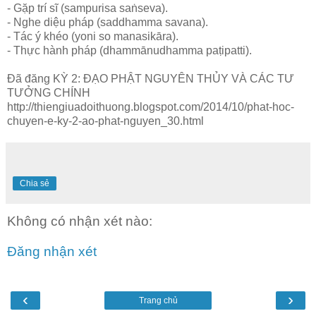
- Gặp trí sĩ (sampurisa saṅseva).
- Nghe diệu pháp (saddhamma savana).
- Tác ý khéo (yoni so manasikāra).
- Thực hành pháp (dhammānudhamma paṭipatti).
Đã đăng KỲ 2: ĐẠO PHẬT NGUYÊN THỦY VÀ CÁC TƯ
TƯỞNG CHÍNH
http://thiengiuadoithuong.blogspot.com/2014/10/phat-hoc-
chuyen-e-ky-2-ao-phat-nguyen_30.html
Chia sẻ
Không có nhận xét nào:
Đăng nhận xét
‹
›
Trang chủ