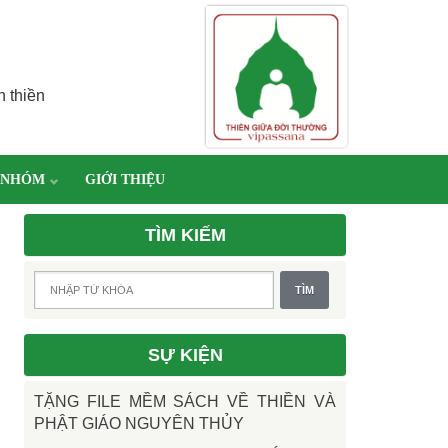
h thiền
 NHÓM
GIỚI THIỆU
TÌM KIẾM
SỰ KIỆN
TẶNG FILE MỀM SÁCH VỀ THIỀN VÀ
PHẬT GIÁO NGUYÊN THỦY