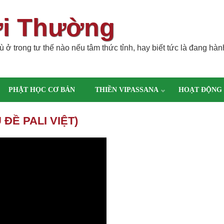
ời Thường
 ở trong tư thế nào nếu tâm thức tỉnh, hay biết tức là đang hàn
PHẬT HỌC CƠ BẢN
THIỀN VIPASSANA
HOẠT ĐỘNG
ĐỀ PALI VIỆT)