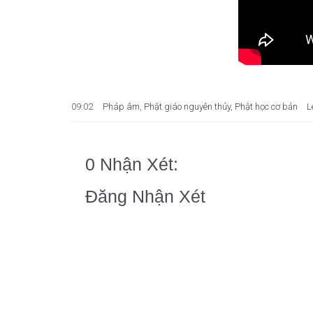
09:02
Pháp âm
,
Phật giáo nguyên thủy
,
Phật học cơ bản
L
0 Nhận Xét:
Đăng Nhận Xét