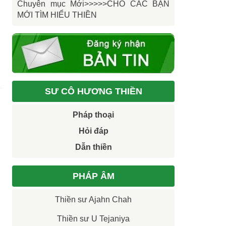
Chuyên mục Mới>>>>>CHO CÁC BẠN
MỚI TÌM HIỂU THIỀN
SƯ CÔ HƯƠNG THIỀN
Pháp thoại
Hỏi đáp
Dẫn thiền
PHÁP ÂM
Thiền sư Ajahn Chah
Thiền sư U Tejaniya