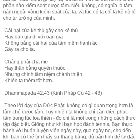
phần nào kiểm soát đưọc tâm. Nếu không, có nghĩa là tâm
nằm ngoài vòng kiểm soát của ta, và lúc đó ta chỉ là kẻ nô lệ
cho tư tưởng của minh.
Cái hại của kẻ thù gây cho kẻ thù
Hay oan gia đi với oan gia
Không bằng cái hại của tâm niệm hành ác
Gây ra cho ta.
Chẳng phải cha mẹ
Hay thân bằng quyến thuộc
Nhưng chính tâm niệm chánh thiện
Khiến ta thêm tốt hơn.
Dhammapada 42.43 (Kinh Pháp Cú 42 - 43)
Theo lời dạy của Đức Phật, không có gì quan trọng hơn là
làm chủ đưọc tâm. Tuy nhiên ta không chỉ cần điều phục
tâm trong lúc tọa thiền - đó chỉ là một trong những cách thực
tập đặc biệt. Giống như khi bạn học đánh tennis. Bạn thực
hành với huấn luyện viên ngày này, qua ngày nọ, cho đến
khi bạn có thể tìm thấy sự thăng bằng, đủ bản lĩnh để tự đấu