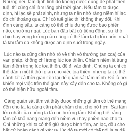
Nhưng nếu tâm định tĩnh đó không đưọc dùng để phát triển
tuệ, thì cũng chỉ làm lãng phí thời gian. Nếu tâm ta đưọc
định, hỉ lạc sẽ phát sinh, nhưng ta nên nhớ rằng niềm hỉ lạc
đó chỉ thoáng qua. Chỉ có tuệ giác thì không thay đổi. Khi
định càng sâu, ta càng có thể chịu đựng đưọc bao phiền
não, chướng ngại. Lúc ban đầu bất cứ tiếng động, sự khó
chịu hay vọng tưởng nào cũng có thể làm ta bị lôi cuốn, nhất
là khi tâm đã không đưọc an định suốt trong ngày.
Lúc nào ta cũng cần nhớ rỏ về tính vô thường (anicca) của
vạn pháp, không chỉ trong lúc toạ thiền. Chánh niệm là trung
tâm điểm trong lúc toạ thiền, để đi vào định. Chúng ta chỉ có
thể dành một ít thời gian cho việc tọa thiền, nhưng ta có thể
dành tất cả thời gian còn lại để quán sát tâm mình. Đó là nơi
khiến mọi việc trên thế gian này xảy đến cho ta. Không có gì
có thể hiện hữu ngoài tâm.
Càng quán sát tâm và thấy đưọc những gì tâm có thể mang
đến cho ta, ta càng cần phải chăm chút cho nó hơn. Sai lầm
lớn nhất của chúng ta là coi thường tâm. Không biết rằng
tâm có khả năng mang đến niềm vui hay phiền não cho ta.
Chỉ những khi ta có thể giữ được bình tỉnh, an lạc, dầu cho
bất cứ hoàn cảnh gì xảy ra, lúc đó ta mới có thể nói là ta đã