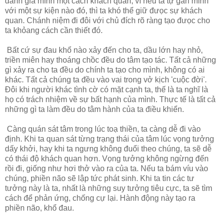
đánh giá mình một cách khách quan, vì nếu ta tự gắn mình
với một sự kiện nào đó, thì ta khó thể giữ đưọc sự khách
quan. Chánh niệm đi đôi với chủ đích rõ ràng tạo đưọc cho
ta khỏang cách cần thiết đó.
Bất cứ sự đau khổ nào xảy đến cho ta, dầu lớn hay nhỏ,
triền miên hay thoáng chồc đều do tâm tạo tác. Tất cả những
gì xảy ra cho ta đều do chính ta tạo cho mình, không có ai
khác. Tất cả chúng ta đều vào vai trong vở kịch 'cuộc đời'.
Đôi khi người khác tình cờ có mặt cạnh ta, thế là ta nghĩ là
họ có trách nhiệm về sự bất hạnh của mình. Thực tế là tất cả
những gì ta làm đều do tâm hành của ta điều khiển.
Càng quán sát tâm trong lúc toạ thiền, ta càng dễ đi vào
định. Khi ta quan sát từng trạng thái của tâm lúc vọng tưởng
dấy khởi, hay khi ta ngưng không đuổi theo chúng, ta sẽ dễ
có thái độ khách quan hơn. Vọng tưởng không ngừng đến
rồi đi, giống như hơi thở vào ra của ta. Nếu ta bám víu vào
chúng, phiền não sẽ lập tức phát sinh. Khi ta tin các tư
tưởng này là ta, nhất là những suy tưởng tiêu cực, ta sẽ tìm
cách để phản ứng, chống cự lại. Hành động này tạo ra
phiền não, khổ đau.