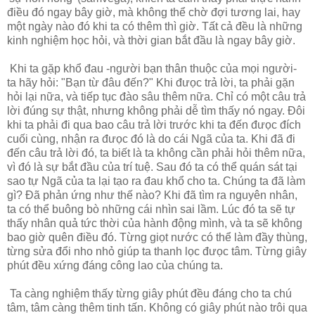
điều đó ngay bây giờ, mà không thể chờ đợi tương lai, hay
một ngày nào đó khi ta có thêm thì giờ. Tất cả đều là những
kinh nghiệm học hỏi, và thời gian bắt đầu là ngay bây giờ.
Khi ta gặp khổ đau -người bạn thân thuộc của mọi người-
ta hãy hỏi: "Bạn từ đâu đến?" Khi đưọc trả lời, ta phải gặn
hỏi lại nữa, và tiếp tục đào sâu thêm nữa. Chỉ có một câu trả
lời đúng sự thật, nhưng không phải dễ tìm thấy nó ngay. Đôi
khi ta phải đi qua bao câu trả lời trước khi ta đến đưọc đích
cuối cùng, nhận ra đưọc đó là do cái Ngã của ta. Khi đã đi
đến câu trả lời đó, ta biết là ta không cần phải hỏi thêm nữa,
vì đó là sự bắt đầu của trí tuệ. Sau đó ta có thể quán sát tại
sao tự Ngã của ta lại tạo ra đau khổ cho ta. Chúng ta đã làm
gì? Đã phản ứng như thế nào? Khi đã tìm ra nguyên nhân,
ta có thể buông bò những cái nhìn sai lầm. Lúc đó ta sẽ tự
thấy nhân quả tức thời của hành động mình, và ta sẽ không
bao giờ quên điều đó. Từng giọt nước có thể làm đầy thùng,
từng sửa đổi nho nhỏ giúp ta thanh lọc đưọc tâm. Từng giây
phút đều xứng đáng công lao của chúng ta.
Ta càng nghiệm thấy từng giây phút đều đáng cho ta chú
tâm, tâm càng thêm tinh tấn. Không có giây phút nào trôi qua