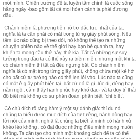
một mình. Chiến trường để ta luyện tâm chính là cuộc sống
hằng ngày -bao gồm tất cả mọi hòan cảnh ta phải đương
đầu.
Chánh niệm là phương tiện hỗ trợ đắc lực nhất của ta,
nghĩa là ta cần phải có mặt trong từng giây phút sống. Nếu
tâm lúc nào cũng bị theo dỏi, nó không thể tạo ra những
chuyện phiền não về thế giới hay bạn bè quanh ta, hay
khiến ta mong cầu thứ này, thứ kia. Tất cả những sự suy
tưởng trong đầu ta có thể xảy ra triền miên, nhưng một khi ta
có chánh niệm thì tất cả đều ngưng bặt. Có chánh niệm
nghĩa là có mặt trong từng giây phút, không chừa một kẻ hở
cho bất cứ tư tưởng nào có thể len lỏi vào. Lúc nào ta cũng
có mặt ở giây phút hiện tại, bất cứ đó là gì -lúc đi, đứng hay
nằm ngồi, cảm thấy hạnh phúc hay khổ đau- và ta duy trì thái
độ biết mà không có sự phán đoán, phân biệt, 'chỉ biết'.
Có chủ đích rõ ràng hàm ý một sự đánh giá: thí dụ nói
chúng ta hiểu đưọc mục đích của tư tưởng, hành động hay
lời nói của mình, nghiã là chúng ta biết là mình có hành xử
khéo léo không , có đạt đưọc những điều mình mong muốn
không. Ta cần tạo cho mình một khoảng cách để ta có thể