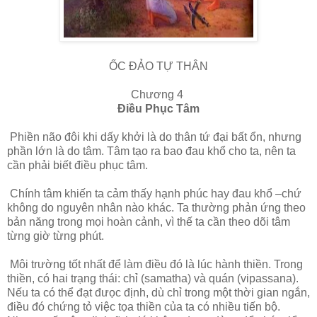
ỐC ĐẢO TỰ THÂN
Chương 4
Điều Phục Tâm
Phiền não đôi khi dấy khởi là do thân tứ đại bất ổn, nhưng
phần lớn là do tâm. Tâm tạo ra bao đau khổ cho ta, nên ta
cần phải biết điều phục tâm.
Chính tâm khiến ta cảm thấy hạnh phúc hay đau khổ –chứ
không do nguyên nhân nào khác. Ta thường phản ứng theo
bản năng trong mọi hoàn cảnh, vì thế ta cần theo dõi tâm
từng giờ từng phút.
Môi trường tốt nhất để làm điều đó là lúc hành thiền. Trong
thiền, có hai trạng thái: chỉ (samatha) và quán (vipassana).
Nếu ta có thể đạt đưọc định, dù chỉ trong một thời gian ngắn,
điều đó chứng tỏ việc tọa thiền của ta có nhiều tiến bộ.