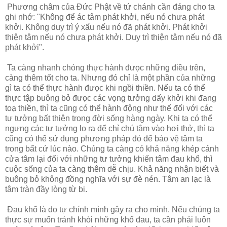
Phương châm của Đức Phật về tứ chánh cần đáng cho ta
ghi nhớ: "Không để ác tâm phát khởi, nếu nó chưa phát
khởi. Không duy trì ý xấu nếu nó đã phát khởi. Phát khởi
thiện tâm nếu nó chưa phát khởi. Duy trì thiện tâm nếu nó đã
phát khởi".
Ta càng nhanh chóng thực hành đưọc những điều trên,
càng thêm tốt cho ta. Nhưng đó chỉ là một phần của những
gì ta có thể thực hành đưọc khi ngồi thiền. Nếu ta có thể
thực tập buông bỏ đưọc các vọng tưởng dấy khởi khi đang
toạ thiền, thì ta cũng có thể hành động như thế đối với các
tư tưởng bất thiện trong đời sống hàng ngày. Khi ta có thể
ngưng các tư tưởng lo ra để chỉ chú tâm vào hơi thở, thì ta
cũng có thể sử dụng phương pháp đó để bảo vệ tâm ta
trong bất cứ lúc nào. Chúng ta càng có khả năng khép cánh
cửa tâm lại đối với những tư tưởng khiến tâm đau khổ, thì
cuộc sống của ta càng thêm dễ chịu. Khả năng nhận biết và
buông bỏ không đồng nghĩa với sự đè nén. Tâm an lạc là
tâm tràn đầy lòng từ bi.
Đau khổ là do tự chính mình gây ra cho mình. Nếu chúng ta
thực sự muốn tránh khỏi những khổ đau, ta cần phải luôn