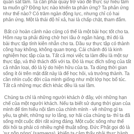
quán sát tâm. Ta cần phải quay trở vào để thực sự hiểu tâm
ta muốn gì? Động lực nào khiến ta phản ứng? Ta phản ứng
như thế nào? Có trăm ngàn động lực, nhưng chỉ có hai
phản ứng. Một là thái độ hỉ xả, hai là chấp chặt, tham đắm.
Bất cứ hoàn cảnh nào cũng có thể là một bài học tốt cho ta.
Hôm nay ta phải đứng chờ hơi lâu ở ngân hàng, thì đó là
bài thực tập tính kiên nhẫn cho ta. Dầu sự thực tập có thành
công hay không, không quan trọng. Cái chánh đó là kinh
nghiệm học tập của ta. Tất cả mọi việc ta làm đều là một sự
thực tập, và thử thách đối với ta. Đó là mục đích sống của tất
cả nhân loại, đó là lý do hiện hữu của ta. Ta dùng thời gian
sống ít ỏi trên mặt đất này là để học hỏi, và trưởng thành. Ta
cần nhìn cuộc đời của mình giống như một lớp học bổ túc.
Tất cả những mục đích khác đều là sai lầm.
Chúng ta chỉ là những người khách ở đây, với những hạn
chế của một người khách. Nếu ta biết sử dụng thời gian của
mình để tìm hiểu nội tâm của chính mình - về những gì ta
yêu, ta ghét, những sự lo lắng, sợ hãi của chúng ta- thì ta đã
sống một cuộc đời rất xứng đáng. Một cuộc sống như thế
đòi hỏi ta phải có nhiều nghệ thuật sống. Đức Phật gọi đó là
'sự nôn nóng' (samvega), khiến ta cảm thấy phải thực hành