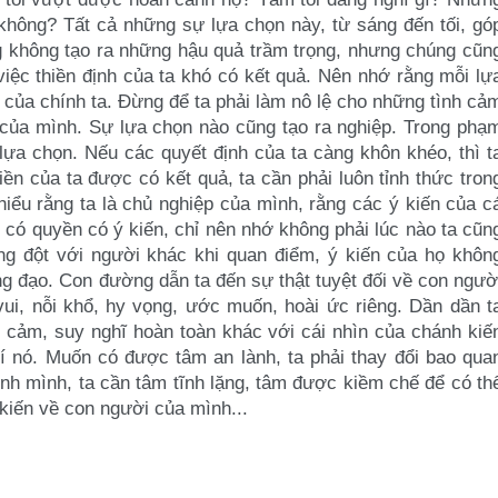
không? Tất cả những sự lựa chọn này, từ sáng đến tối, gó
g không tạo ra những hậu quả trầm
trọng, nhưng chúng cũn
 việc
thiền định của ta khó có kết quả. Nên nhớ rằng mỗi lự
h của chính ta. Đừng để ta phải làm nô lệ cho
những tình cả
g của mình. Sự
lựa chọn nào cũng tạo ra nghiệp.
Trong phạ
ự lựa chọn. Nếu các
quyết định của ta càng khôn khéo, thì t
iền của ta được có kết quả, ta cần phải luôn tỉnh thức tron
hiểu rằng ta là chủ nghiệp của
mình, rằng các ý kiến của c
g
có quyền có ý kiến, chỉ nên nhớ không phải lúc nào ta cũn
ung đột với người khác khi quan điểm, ý kiến của
họ khôn
ờng đạo. Con đường
dẫn ta đến sự thật tuyệt đối về con ngườ
vui, nỗi khổ, hy vọng, ước muốn, hoài ức riêng. Dần dần t
h cảm, suy nghĩ hoàn toàn khác với
cái nhìn của chánh kiế
rí nó.
Muốn có được tâm an lành, ta phải thay đổi bao qua
ính mình, ta cần tâm tĩnh lặng, tâm được kiềm chế để
có th
 kiến về con người của
mình...