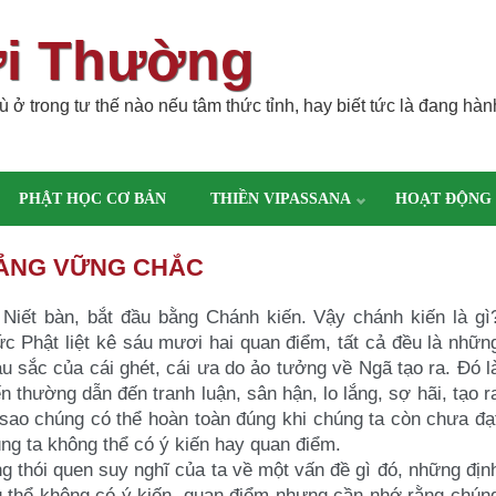
ời Thường
 ở trong tư thế nào nếu tâm thức tỉnh, hay biết tức là đang hàn
PHẬT HỌC CƠ BẢN
THIỀN VIPASSANA
HOẠT ĐỘNG
TẢNG VỮNG CHẮC
t Niết bàn, bắt đầu bằng Chánh
kiến. Vậy chánh kiến là gì
Đức
Phật liệt kê sáu mươi hai quan điểm, tất cả đều là nhữn
àu sắc của cái ghét, cái ưa do ảo tưởng về Ngã tạo
ra. Đó l
iến thường dẫn đến
tranh luận, sân hận, lo lắng, sợ hãi, tạo r
sao chúng có thể hoàn toàn đúng khi chúng ta còn chưa đạ
úng ta không thể có ý kiến hay quan điểm.
g thói quen suy nghĩ của ta
về một vấn đề gì đó, những địn
 thể không có ý kiến, quan điểm nhưng cần nhớ rằng chún