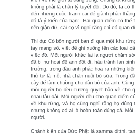
không
phải là chân lý tuyệt đối. Do đó, ta c
đến những cuộc tranh cãi để giành phần thắn
đó là ý kiến của
bạn”. Hai quan điểm có thể 
nên giận dữ, cãi cọ vì nghĩ rằng chỉ có quan 
Thí dụ: Có bốn người bạn đi qua một khu rừn
tay mang sổ, viết để ghi xuống tên các loại
câ
việc đó. Một
người khác lại là người chăm s
đã bị hư hoại để anh đốt đi, hầu tránh lan bị
trường, trong đầu anh
phác họa ra những kiế
thứ tư là một nhà chăn nuôi bò sữa. Trong 
cây để làm chuồng cho đàn bò của
anh. Cùng 
mỗi
người họ đều cương quyết bảo vệ cho q
nhau lâu dài. Mỗi người đều cho quan điểm 
về khu rừng, và họ
cũng nghĩ rằng họ đúng 
nhưng không có ai là hoàn toàn đúng cả. Mỗ
người.
Chánh kiến của Đức Phật là samma ditthi, t