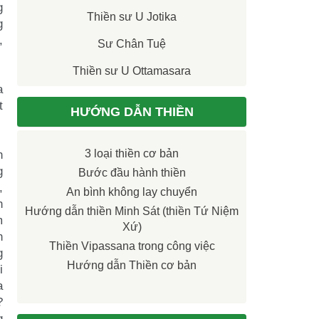
g
Thiền sư U Jotika
g
,
Sư Chân Tuệ
Thiền sư U Ottamasara
a
t
HƯỚNG DẪN THIỀN
h
3 loại thiền cơ bản
g
Bước đầu hành thiền
,
An bình không lay chuyển
h
Hướng dẫn thiền Minh Sát (thiền Tứ Niệm
m
Xứ)
h
Thiền Vipassana trong công việc
g
Hướng dẫn Thiền cơ bản
i
a
?
g