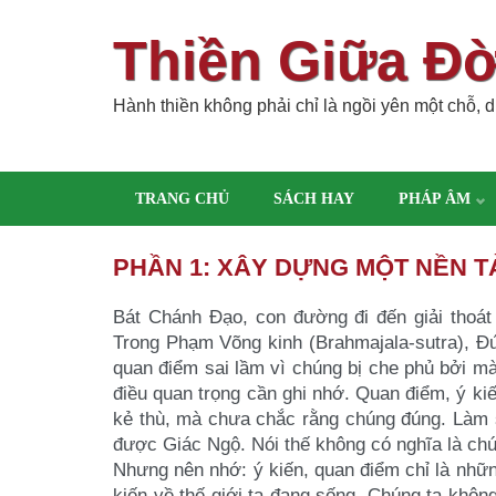
Thiền Giữa Đ
Hành thiền không phải chỉ là ngồi yên một chỗ, dù
TRANG CHỦ
SÁCH HAY
PHÁP ÂM
PHẦN 1: XÂY DỰNG MỘT NỀN 
Bát Chánh Đạo, con đường đi đến giải thoá
Trong Phạm Võng kinh (Brahmajala-sutra), 
quan điểm sai lầm
vì chúng bị che phủ bởi m
điều quan trọng cần ghi nhớ. Quan điểm, ý k
kẻ thù, mà chưa chắc rằng chúng
đúng. Làm 
được
Giác Ngộ.
Nói thế không có nghĩa là ch
Nhưng nên nhớ: ý kiến, quan điểm chỉ là nhữn
kiến về thế giới ta đang sống. Chúng ta
không