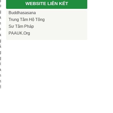
WEBSITE LIÊN KẾT
p
g
Buddhasasana
a
Trung Tâm Hộ Tông
m
Sư Tâm Pháp
m
PAAUK.org
a
g
á
g
g
i
a
n
n
ể