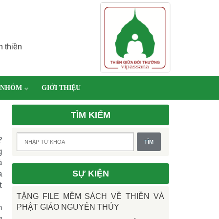
h thiền
 NHÓM
GIỚI THIỆU
TÌM KIẾM
?
g
à
a
SỰ KIỆN
t
TẶNG FILE MỀM SÁCH VỀ THIỀN VÀ
h
PHẬT GIÁO NGUYÊN THỦY
g