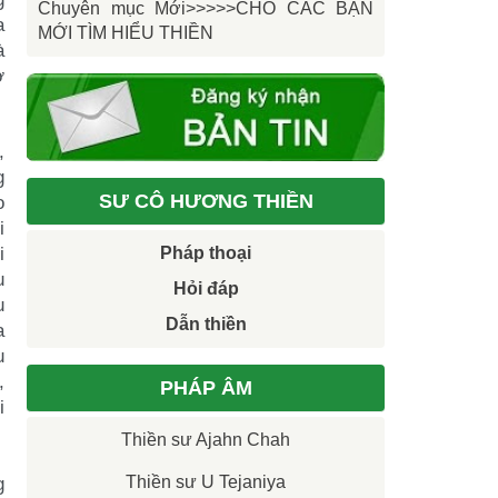
Chuyên mục Mới>>>>>CHO CÁC BẠN
a
MỚI TÌM HIỂU THIỀN
à
ở
,
g
SƯ CÔ HƯƠNG THIỀN
o
i
i
Pháp thoại
u
Hỏi đáp
u
Dẫn thiền
a
u
,
PHÁP ÂM
i
Thiền sư Ajahn Chah
g
Thiền sư U Tejaniya