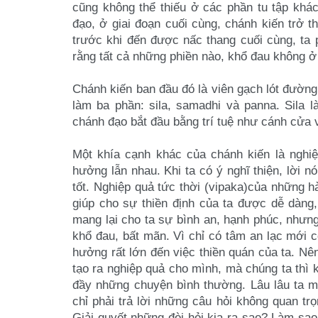
cũng không thể thiếu ở các phần tu tập
khác
đạo, ở giai
đoạn cuối cùng, chánh kiến trở th
trước khi đến được nấc thang cuối cùng, ta 
rằng tất cả những phiền nào,
khổ đau không ở n
Chánh kiến ban đầu đó là viên gạch lót đườn
làm ba phần: sila, samadhi và panna. Sila 
chánh đạo bắt đầu
bằng trí tuệ như cánh cửa
Một khía cạnh khác của chánh kiến là nghiệ
hưởng lẫn nhau. Khi ta có ý nghĩ thiện, lời n
tốt. Nghiệp quả tức
thời (vipaka)của những hà
giúp cho sự thiền định của ta được dễ dàng,
mang lại cho ta sự bình an, hạnh
phúc, nhưng
khổ
đau, bất mãn. Vì chỉ có tâm an lạc mới 
hưởng rất lớn đến việc thiền quán của ta. N
tạo ra nghiệp
quả cho mình, mà chúng ta thì
đầy những chuyện bình thường. Lâu lâu ta 
chỉ phải trả lời những
câu hỏi không quan tr
Giải quyết những đòi hỏi kia ra sao? Làm sa