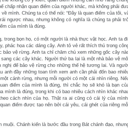
ó thể chấp nhận quan điểm của người
khác, mà không phải đư
g về
mình. Chúng ta có thể nói: “Đây là quan điểm của tôi, v
trái ngược nhau, nhưng không có nghĩa là
chúng ta phải tr
điểm của
mình là đúng.
g, trong bọn họ, có một người
là nhà thực vật học. Anh ta đi
y, phác họa các dáng cây. Anh tỏ vẻ rất thích thú trong côn
óc bảo vệ rừng. Anh ta chỉ chăm chú xem
những gốc cây nà
nh sang các
cây khác. Người thứ ba lại là một nhà bảo vệ mô
n nghị để bảo vệ rừng cho những thế hệ tương lai. Và
ngườ
đầu anh đầy những toan
tính xem anh cần phải đốn bao nhiê
một cánh rừng, nhưng mỗi người có một cái nhìn riêng. Nế
uan điểm của mình là đúng, thì chắc
họ sẽ khó là bạn củ
của mình
là đúng, trong khi có bao nhiêu cách nhìn khác nha
theo cách nhìn của họ. Thật ra ai cũng có cái lý của
mình
i quan điểm được tạo nên
bởi cái yêu, cái ghét của riêng mỗ
am muội. Chánh kiến là bước
đầu trong Bát chánh đạo, nhưn