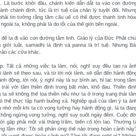
. Là bước khởi đầu, chánh kiến dẫn dắt ta vào con đườn
ành chánh định, tức là trí tuệ của chân lý
tuyệt đối. Nhưn
phải tin tưởng
rằng tâm cấu uế có thể được thanh tịnh hóa
goài ta, không phải là do lỗi của thế giới bên ngoài.
g để ta đi vào con đường tâm
linh. Giáo lý của Đức Phật chi
là
giới luật, samadhi là định và panna là trí tuệ. Nhưng Bá
 vào các cửa khác.
p. Tất cả những việc ta làm, nói,
nghĩ suy đều tạo ra ản
ói lành
sẽ theo sau, và từ lời nói lành, sẽ dẫn đến hành độn
nh động, lời nói, ý nghĩ này là sự bình an, hỉ lạc
trong tâm
 trái với tâm thiền
định trong bất mãn, khổ đau. Thiền địn
 ta sẽ không thể tọa thiền nếu như ta ở trong trạng thái tâ
có thể thực tập hạnh buông xả.
Nghiệp quả của tâm ý ta ản
ên
nhớ mỗi khi ta có vọng tưởng hay hành động gì, là ta đan
 không ngừng vọng tưởng, nghĩ suy suốt
ngày đêm. Cuộc đờ
mới gặp
phải một vài thăng trầm, biến cố lớn lao. Thường t
ọng lắm như: Tôi sẽ phản ứng thế nào trong hoàn
cảnh này
o tôi vượt được hoàn
cảnh nọ? Tâm tôi đang nghĩ gì? Nhữn