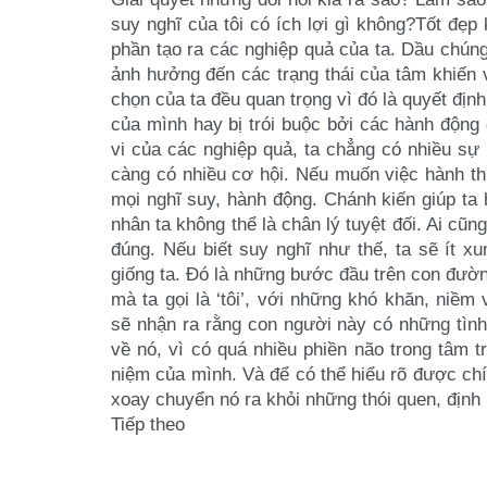
suy nghĩ của tôi có ích lợi gì không?
Tốt đẹp 
phần tạo
ra các nghiệp quả của ta. Dầu chún
ảnh hưởng đến các trạng thái của tâm khiến
chọn của ta đều
quan trọng vì đó là quyết địn
của mình hay bị trói buộc bởi các hành độn
vi của các nghiệp quả, ta chẳng có nhiều s
càng có nhiều cơ hội. Nếu muốn
việc hành th
mọi
nghĩ suy, hành động. Chánh kiến giúp ta 
nhân ta không thể là chân lý tuyệt đối. Ai cũn
đúng. Nếu biết
suy nghĩ như thế, ta sẽ ít x
giống ta. Đó là những bước đầu trên con đư
mà ta gọi là ‘tôi’, với những khó
khăn, niềm 
sẽ
nhận ra rằng con người này có những tìn
về nó, vì có quá nhiều phiền não trong tâm t
niệm của mình. Và để
có thể hiểu rõ được ch
xoay chuyển nó ra khỏi những thói quen, định
Tiếp theo