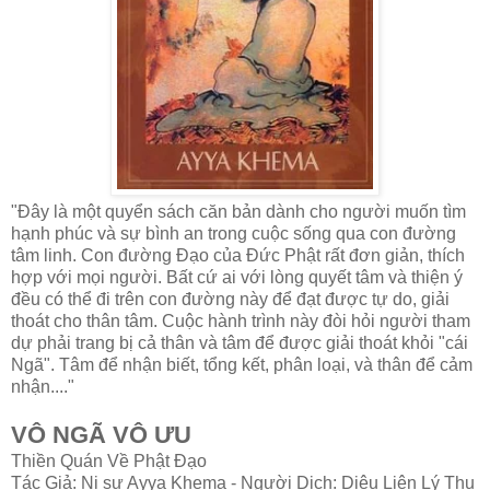
"Đây là một quyển sách căn bản dành cho người muốn tìm
hạnh phúc và sự bình an trong cuộc sống qua con đường
tâm linh. Con đường Đạo của Đức Phật rất đơn giản, thích
hợp với mọi người. Bất cứ ai với lòng quyết tâm và thiện ý
đều có thể đi trên con đường này để đạt được tự do, giải
thoát cho thân tâm. Cuộc hành trình này đòi hỏi người tham
dự phải trang bị cả thân và tâm để được giải thoát khỏi "cái
Ngã". Tâm để nhận biết, tổng kết, phân loại, và thân để cảm
nhận...."
VÔ NGÃ VÔ ƯU
Thiền Quán Về Phật Đạo
Tác Giả: Ni sư Ayya Khema - Người Dịch: Diệu Liên Lý Thu