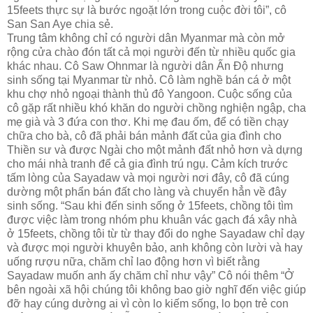
15feets thực sự là bước ngoặt lớn trong cuộc đời tôi”, cô
San San Aye chia sẻ.
Trung tâm không chỉ có người dân Myanmar mà còn mở
rộng cửa chào đón tất cả mọi người đến từ nhiều quốc gia
khác nhau. Cô Saw Ohnmar là người dân Ấn Độ nhưng
sinh sống tại Myanmar từ nhỏ. Cô làm nghề bán cá ở một
khu chợ nhỏ ngoại thành thủ đô Yangoon. Cuộc sống của
cô gặp rất nhiều khó khăn do người chồng nghiện ngập, cha
mẹ già và 3 đứa con thơ. Khi mẹ đau ốm, để có tiền chạy
chữa cho bà, cô đã phải bán mảnh đất của gia đình cho
Thiền sư và được Ngài cho một mảnh đất nhỏ hơn và dựng
cho mái nhà tranh để cả gia đình trú ngụ. Cảm kích trước
tấm lòng của Sayadaw và mọi người nơi đây, cô đã cúng
dường một phẩn bán đất cho làng và chuyển hẳn về đây
sinh sống. “Sau khi đến sinh sống ở 15feets, chồng tôi tìm
được việc làm trong nhóm phu khuân vác gạch đá xây nhà
ở 15feets, chồng tôi từ từ thay đổi do nghe Sayadaw chỉ dạy
và được mọi người khuyên bảo, anh không còn lười và hay
uống rượu nữa, chăm chỉ lao động hơn vì biết rằng
Sayadaw muốn anh ấy chăm chỉ như vậy” Cô nói thêm “Ở
bên ngoài xã hội chúng tôi không bao giờ nghĩ đến việc giúp
đỡ hay cúng dường ai vì còn lo kiếm sống, lo bọn trẻ con