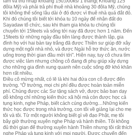
làm và thu nhập khoảng 150,000ks/ 1 tháng( Khoảng 125
đôla Mỹ) và phải trả phí thuê nhà khoảng 30 đôla Mỹ, chúng
tôi không thể sống lâu dài ở đó được vì thuê nhà quá đắt đỏ.
Khi đó chúng tôi biết tới khóa tu 10 ngày để nhận đất do
Sayadaw tổ chức, sau khi tham gia khóa tu chúng tôi
chuyển tới 15feets và sống tới nay đã được hơn 1 năm. Đến
15feets từ những ngày đầu tiên làng được thành lập, gia
đình họ với hai bàn tay trắng đã được Thiền sư giúp đỡ xây
dựng một ngôi nhà nhỏ, và được Ngài hỗ trợ thức ăn, nước
uống trong thời gian đầu mới tới”. Hiện nay, tuy cô chưa tìm
được việc làm nhưng chồng cô đang đi phụ giúp xây dựng
cho những gia đình xung quanh nên cuộc sống đỡ khó khăn
hơn rất nhiều.
Điều cô mừng nhất, có lẽ là khi hai đứa con cô được đến
trường. “Ở trường, mọi chi phí đều được hoàn toàn miễn
phí. Chúng được các Sư tặng sách vở, được bảo ban dạy
dỗ không chỉ những kiến thức xã hội mà còn được học cả
tụng kinh, nghe Pháp, biết cách cúng dường…Những kiến
thức học được trong nhà trường, con tôi về giảng lại cho mẹ
tôi và tôi. Từ một người không biết gì về đạo Phật, mẹ tôi
bây giờ thường xuyên nghe Pháp và hành thiền. Tôi không
đủ thời gian để thường xuyên hành Thiền nhưng tôi rất thích
nghe Pháp và tụng kinh với mọi người. Được chuyển đến