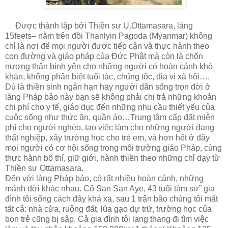
Được thành lập bởi Thiền sư U.Ottamasara, làng
15feets– nằm trên đồi Thanlyin Pagoda (Myanmar) không
chỉ là nơi để mọi người được tiếp cận và thực hành theo
con đường và giáo pháp của Đức Phật mà còn là chốn
nương thân bình yên cho những người có hoàn cảnh khó
khăn, không phân biệt tuổi tác, chủng tộc, địa vị xã hội….
Dù là thiền sinh ngắn hạn hay người dân sống trọn đời ở
làng Pháp bảo này bạn sẽ không phải chi trả những khoản
chi phí cho y tế, giáo dục đến những nhu cầu thiết yếu của
cuộc sống như thức ăn, quần áo…Trung tâm cấp đất miễn
phí cho người nghèo, tạo việc làm cho những người đang
thất nghiệp, xây trường học cho trẻ em, và hơn hết ở đây
mọi người có cơ hội sống trong môi trường giáo Pháp, cùng
thực hành bố thí, giữ giới, hành thiền theo những chỉ dạy từ
Thiền sư Ottamasara.
Đến với làng Pháp bảo, có rất nhiều hoàn cảnh, những
mảnh đời khác nhau. Cô San San Aye, 43 tuổi tâm sự” gia
đình tôi sống cách đây khá xa, sau 1 trận bão chúng tôi mất
tất cả: nhà cửa, ruộng đất, lúa gạo dự trữ, trường học của
bọn trẻ cũng bị sập. Cả gia đình tôi lang thang đi tìm việc