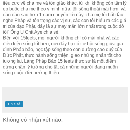
tiêu cực về cha mẹ và tôn giáo khác, từ khi không còn tâm lý
ép buộc cha mẹ theo ý mình nữa, tôi sống thoải mái hơn, và
dần dần sau hơn 1 năm chuyển tới đây, cha mẹ tôi bắt đầu
nghe Pháp và tôn trọng các vị sư, các con tôi hiểu ra các giá
trị của đạo Phật, đây là sự may mắn lớn nhất trong cuộc đời
tôi” Ông U Chit Aye chia sẻ.
Đến với 15feets, mọi người không chỉ có mái nhà và các
điều kiện sống tốt hơn, nơi đây họ có cơ hội sống giữa gia
đình Pháp bảo, học tập sống theo con đường cao quý của
Đức Phật, thực hành sống thiện, gieo những nhân tốt cho
tương lai. Làng Pháp Bảo 15 feets thực sự là một điểm
dừng chân lý tưởng cho tất cả những người đang muốn
sống cuộc đời hướng thiện.
Chia sẻ
Không có nhận xét nào: