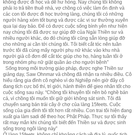
không được đi học và dễ hư hỏng. Nay chúng tôi không
phải lo trả tiền thuê nhà, vợ chồng có việc làm ổn định và
các con tôi được đi học trường làng, chúng tôi có những
người hàng xóm tốt bụng và được các vị sư thường xuyên
qua lại dạy bảo. Để có được cuộc sống bình yên như hiện
nay chúng tôi đã được sự giúp đỡ của Ngài Thiền sư và
nhiều người khác, do đó chúng tôi cũng sẵn lòng giúp đỡ
cho những ai cần tới chúng tôi. Tôi biết cắt tóc nên tuần
trước tôi đã cùng mấy người phụ nữ khác vào khu nhà
người già cô đơn để cắt tóc giúp cho họ, hàng tuần tôi ở
trong nhóm phụ nữ giặt quần áo cho người bệnh”
Sống trong môi trường giáo pháp, được nghe Thiền sư
giảng dạy, Saw Ohnmar và chồng đã nhận ra nhiều điều. Cô
hiểu rằng gia đình cô nghèo vì do Nghiệp nên giờ đây cô
đang tích cực bố thí, trì giới, hành thiền để gieo nhân tốt cho
cuộc sống sau này. “Chồng tôi khuyên tôi nên bỏ nghề bán
cá, vì chồng tôi muốn tôi giữ giới không sát sinh. Tôi đã
chuyển sang bán trái cây ở chợ của làng 15feets. Cuộc
sống của gia đình tôi tốt hơn rất nhiều. Con trai tôi hiện đang
xuất gia làm sadi để theo học Phật Pháp. Thực sự tôi thấy
rất may mắn khi chúng tôi biết đến Thiền sư và được sinh
sống trong ngôi làng này”
Ở làng 15feets, không chỉ khoảng cách về địa lý, quốc tịch,