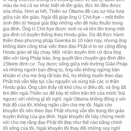
màu da mà cả sự khác biệt về tôn giáo, đức tin đều được
xóa nhòa. Hơn ai hết, Thiền sư Ottama đề cao sự hòa hợp
giữa các tôn giáo, Ngài đã giúp ông U Chit Aye – một thiền
sinh đến từ Nepal giải đáp những vấn đề mâu thuẫn trong
gia đình. Ông U Chit Aye được sinh ra và lớn lên trong một
gia đình có truyền thống theo Hindu giáo. Dù đã thực hành
thiền theo phương pháp Goenka từ 10 năm nay, nhưng ông
không dám công khai việc theo đạo Phật vì lo sợ cộng đồng
Hindu giáo sẽ tẩy chay. Một nhân duyên tình cờ đưa ông
đến với làng Pháp bảo, ông quyết tâm chuyển gia đình đến
15feets định cư. Tuy được sống giữa môi trường Giáo Pháp
và những người bạn đồng tu, ông vẫn không ngừng băn
khoăn vì cha mẹ ông rất bảo thủ, họ không muốn theo đạo
Phật mà vẫn tiếp tục cầu nguyện và sùng bái các vị thần
Hindu giáo. Ông cảm thấy rất khó chịu vì điều đó, và ông đã
tìm đến ngài Thiền sư để bày tỏ niềm trăn trở của mình,“trái
ngược với những gì tôi nghĩ, ngài Ottama không đồng ý với
thái độ cúa tôi, không ngăn cấm cha mẹ tôi. Ngài còn
khuyên tôi nên theo đạo Phật nhưng vẫn tôn trọng tôn giáo
truyền thống của gia đình. Ngài khuyên tôi hãy chứng minh
với cha mẹ rằng đạo Phật tốt đẹp như thế nào bằng chính
lối sống cúa tôi, Ngài khuyên tôi thay đổi những suy nghĩ