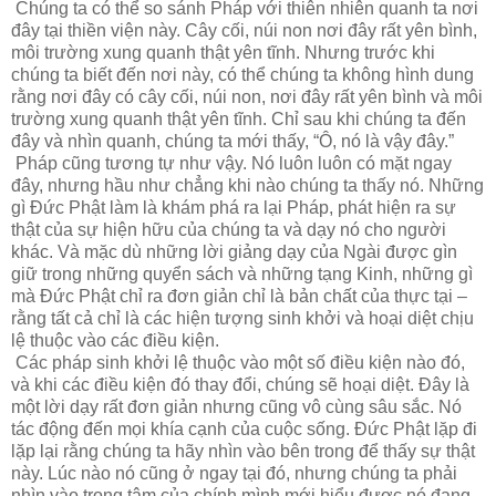
Chúng ta có thể so sánh Pháp với thiên nhiên quanh ta nơi
đây tại thiền viện này. Cây cối, núi non nơi đây rất yên bình,
môi trường xung quanh thật yên tĩnh. Nhưng trước khi
chúng ta biết đến nơi này, có thể chúng ta không hình dung
rằng nơi đây có cây cối, núi non, nơi đây rất yên bình và môi
trường xung quanh thật yên tĩnh. Chỉ sau khi chúng ta đến
đây và nhìn quanh, chúng ta mới thấy, “Ô, nó là vậy đây.”
Pháp cũng tương tự như vậy. Nó luôn luôn có mặt ngay
đây, nhưng hầu như chẳng khi nào chúng ta thấy nó. Những
gì Đức Phật làm là khám phá ra lại Pháp, phát hiện ra sự
thật của sự hiện hữu của chúng ta và dạy nó cho người
khác. Và mặc dù những lời giảng dạy của Ngài được gìn
giữ trong những quyển sách và những tạng Kinh, những gì
mà Đức Phật chỉ ra đơn giản chỉ là bản chất của thực tại –
rằng tất cả chỉ là các hiện tượng sinh khởi và hoại diệt chịu
lệ thuộc vào các điều kiện.
Các pháp sinh khởi lệ thuộc vào một số điều kiện nào đó,
và khi các điều kiện đó thay đổi, chúng sẽ hoại diệt. Đây là
một lời dạy rất đơn giản nhưng cũng vô cùng sâu sắc. Nó
tác động đến mọi khía cạnh của cuộc sống. Đức Phật lặp đi
lặp lại rằng chúng ta hãy nhìn vào bên trong để thấy sự thật
này. Lúc nào nó cũng ở ngay tại đó, nhưng chúng ta phải
nhìn vào trong tâm của chính mình mới hiểu được nó đang