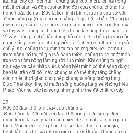
lâu đài, cây cối, đồi núi – chúng đều xuất hiện, tồn tại trong
một thời gian và đến cuối quãng đời của chúng, chúng hư
hỏng hoặc đổ nát. Đây là tiến trình bình thường của sự vật.
Cuộc sống quý giá nhưng chẳng có gì chắc chắn. Chúng ta
được may mắn có cơ hội sinh ra làm người trên cõi đời này,
và tuy vậy chúng ta không biết chúng ta sống được bao lâu.
Vì vậy chúng ta phải tận dụng thời gian khi chúng ta vẫn còn
đang sống, hãy làm những việc tốt lành với sự thận trọng và
chú ý. Khi chúng ta tự mình tu tập những điều lợi lạc như
thực hành bố thí, trì giới và hành thiền, chúng ta sẽ phát triển
trọn vẹn tiềm năng làm người của mình. Khi chúng ta nghĩ
như vậy và cân nhắc việc không biết mình có thể sống được
bao lâu trên cõi đời này, chúng ta có thể thấy rằng chẳng
còn nhiều thời gian cho phép chúng ta sống buông lung.
Đức Phật dạy rằng ai muốn sống buông lung sẽ không hiểu
Pháp. Và như vậy họ sống nhưng như thể đã chết rồi vậy.
29
Hãy để đau khổ làm thầy của chúng ta
Khi chúng ta đối mặt với đau khổ trong cuộc sống, điều
quan trọng là cần phải quán chiếu để có một cái nhìn quân
bình. Mọi người, đều phải chịu sự đau khổ của tuổi già,
bệnh tật, cái chết và những mối đau khổ khác, không có sự