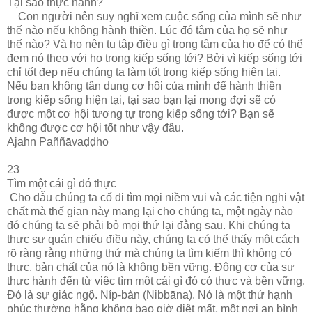
Tại sao thực hành?
Con người nên suy nghĩ xem cuộc sống của mình sẽ như
thế nào nếu không hành thiền. Lúc đó tâm của họ sẽ như
thế nào? Và họ nên tu tập điều gì trong tâm của họ để có thể
đem nó theo với họ trong kiếp sống tới? Bởi vì kiếp sống tới
chỉ tốt đẹp nếu chúng ta làm tốt trong kiếp sống hiện tại.
Nếu bạn không tận dụng cơ hội của mình để hành thiền
trong kiếp sống hiện tại, tại sao bạn lại mong đợi sẽ có
được một cơ hội tương tự trong kiếp sống tới? Bạn sẽ
không được cơ hội tốt như vậy đâu.
Ajahn Paññāvaḍḍho
23
Tìm một cái gì đó thực
Cho dẫu chúng ta cố đi tìm mọi niềm vui và các tiện nghi vật
chất mà thế gian này mang lại cho chúng ta, một ngày nào
đó chúng ta sẽ phải bỏ mọi thứ lại đằng sau. Khi chúng ta
thực sự quán chiếu điều này, chúng ta có thể thấy một cách
rõ ràng rằng những thứ mà chúng ta tìm kiếm thì không có
thực, bản chất của nó là không bền vững. Động cơ của sự
thực hành đến từ việc tìm một cái gì đó có thực và bền vững.
Đó là sự giác ngộ. Níp-bàn (Nibbāna). Nó là một thứ hạnh
phúc thường hằng không bao giờ diệt mất, một nơi an bình