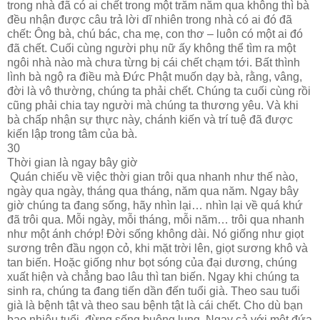
trong nhà đã có ai chết trong một trăm năm qua không thì bà
đều nhận được câu trả lời dĩ nhiên trong nhà có ai đó đã
chết: Ông bà, chú bác, cha mẹ, con thơ – luôn có một ai đó
đã chết. Cuối cùng người phụ nữ ấy không thể tìm ra một
ngôi nhà nào mà chưa từng bị cái chết chạm tới. Bất thình
lình bà ngộ ra điều mà Đức Phật muốn dạy bà, rằng, vâng,
đời là vô thường, chúng ta phải chết. Chúng ta cuối cùng rồi
cũng phải chia tay người mà chúng ta thương yêu. Và khi
bà chấp nhận sự thực này, chánh kiến và trí tuệ đã được
kiến lập trong tâm của bà.
30
Thời gian là ngay bây giờ
Quán chiếu về việc thời gian trôi qua nhanh như thế nào,
ngày qua ngày, tháng qua tháng, năm qua năm. Ngay bây
giờ chúng ta đang sống, hãy nhìn lại… nhìn lại về quá khứ
đã trôi qua. Mỗi ngày, mỗi tháng, mỗi năm… trôi qua nhanh
như một ánh chớp! Đời sống không dài. Nó giống như giọt
sương trên đầu ngọn cỏ, khi mặt trời lên, giọt sương khô và
tan biến. Hoặc giống như bọt sóng của đại dương, chúng
xuất hiện và chẳng bao lâu thì tan biến. Ngay khi chúng ta
sinh ra, chúng ta đang tiến dần đến tuổi già. Theo sau tuổi
già là bệnh tật và theo sau bệnh tật là cái chết. Cho dù bạn
bao nhiêu tuổi, đừng sống buông lung. Ngay cả với một đứa