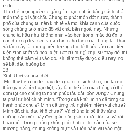
ở đó.
Hầu hết mọi người cố gắng tìm hạnh phúc bằng cách phát
triển thế giới vật chất. Chúng ta phát triển đất nước, thành
phố của chúng ta, nền kinh tế và mọi khía cạnh của cuộc
sống chúng ta ở mức độ vật chất bên ngoài này. Nhưng
chúng ta hầu như không nhìn vào bên trong, mặc dù đó là
con đường đưa đến sự an bình cho tâm của chúng ta. Thân
và tâm này là những hiện tượng chịu lệ thuộc vào các điều
kiện sinh khởi và hoại diệt. Bất cứ thứ gì chịu sự thay đổi thì
không thể bám víu vào đó. Khi tâm thấy được điều này, nó
sẽ bắt đầu buông bỏ.
28
Sinh khởi và hoại diệt
Mọi thứ trên cõi đời này đơn giản chỉ sinh khởi, tồn tại một
thời gian và rồi hoại diệt, vậy làm thế nào mà chúng có thể
đem lại cho chúng ta hạnh phúc lâu dài, bền vững? Chúng
ta phải tự hỏi chính mình, “Trong quá khứ, mình đã từng có
hạnh phúc chưa? Mình đã từng trải nghiệm niềm vui chưa?
Mình đã chịu đau khổ chưa?” Và chúng ta sẽ thấy rằng
những cảm xúc này đơn giản cũng sinh khởi, tồn tại và rồi
hoại diệt. Trong chúng không có chút cốt lõi nào của sự
thường hằng, chúng không thực và luôn bám víu vào một