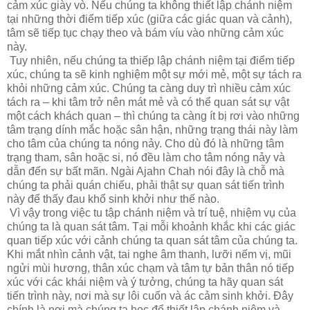
cảm xúc giày vò. Nếu chúng ta không thiết lập chánh niệm
tại những thời điểm tiếp xúc (giữa các giác quan và cảnh),
tâm sẽ tiếp tục chạy theo và bám víu vào những cảm xúc
này.
Tuy nhiên, nếu chúng ta thiếp lập chánh niệm tại điểm tiếp
xúc, chúng ta sẽ kinh nghiệm một sự mới mẻ, một sự tách ra
khỏi những cảm xúc. Chúng ta càng duy trì nhiều cảm xúc
tách ra – khi tâm trở nên mát mẻ và có thể quan sát sự vật
một cách khách quan – thì chúng ta càng ít bị rơi vào những
tâm trạng dính mắc hoặc sân hận, những trạng thái này làm
cho tâm của chúng ta nóng nảy. Cho dù đó là những tâm
trạng tham, sân hoặc si, nó đều làm cho tâm nóng nảy và
dẫn đến sự bất mãn. Ngài Ajahn Chah nói đây là chỗ mà
chúng ta phải quán chiếu, phải thật sự quan sát tiến trình
này để thấy đau khổ sinh khởi như thế nào.
Vì vậy trong việc tu tập chánh niệm và trí tuệ, nhiệm vụ của
chúng ta là quan sát tâm. Tại mỗi khoảnh khắc khi các giác
quan tiếp xúc với cảnh chúng ta quan sát tâm của chúng ta.
Khi mắt nhìn cảnh vật, tai nghe âm thanh, lưỡi nếm vị, mũi
ngửi mùi hương, thân xúc chạm và tâm tự bản thân nó tiếp
xúc với các khái niệm và ý tưởng, chúng ta hãy quan sát
tiến trình này, nơi mà sự lôi cuốn và ác cảm sinh khởi. Đây
chính là nơi mà chúng ta học để thiết lập chánh niệm và