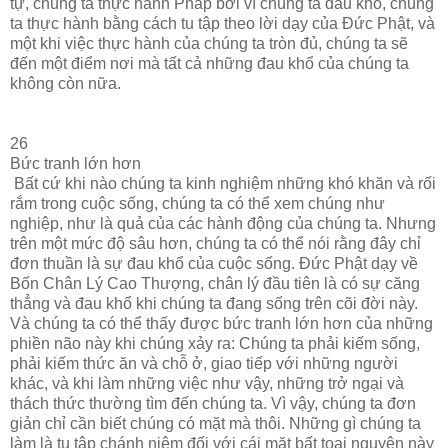
tự, chúng ta thực hành Pháp bởi vì chúng ta đau khổ, chúng
ta thực hành bằng cách tu tập theo lời dạy của Đức Phật, và
một khi việc thực hành của chúng ta tròn đủ, chúng ta sẽ
đến một điểm nơi mà tất cả những đau khổ của chúng ta
không còn nữa.
26
Bức tranh lớn hơn
Bất cứ khi nào chúng ta kinh nghiệm những khó khăn và rối
rắm trong cuộc sống, chúng ta có thể xem chúng như
nghiệp, như là quả của các hành động của chúng ta. Nhưng
trên một mức độ sâu hơn, chúng ta có thể nói rằng đây chỉ
đơn thuần là sự đau khổ của cuộc sống. Đức Phật dạy về
Bốn Chân Lý Cao Thượng, chân lý đầu tiên là có sự căng
thẳng và đau khổ khi chúng ta đang sống trên cõi đời này.
Và chúng ta có thể thấy được bức tranh lớn hơn của những
phiền não này khi chúng xảy ra: Chúng ta phải kiếm sống,
phải kiếm thức ăn và chỗ ở, giao tiếp với những người
khác, và khi làm những việc như vậy, những trở ngại và
thách thức thường tìm đến chúng ta. Vì vậy, chúng ta đơn
giản chỉ cần biết chúng có mặt mà thôi. Những gì chúng ta
làm là tu tập chánh niệm đối với cái mặt bất toại nguyện này