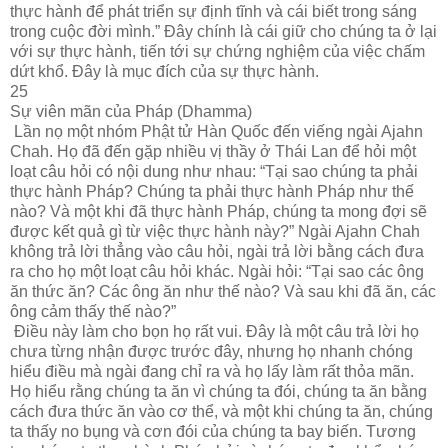
thực hành để phát triển sự định tĩnh và cái biết trong sáng
trong cuộc đời mình.” Đây chính là cái giữ cho chúng ta ở lại
với sự thực hành, tiến tới sự chứng nghiệm của việc chấm
dứt khổ. Đây là mục đích của sự thực hành.
25
Sự viên mãn của Pháp (Dhamma)
Lần nọ một nhóm Phật tử Hàn Quốc đến viếng ngài Ajahn
Chah. Họ đã đến gặp nhiều vị thầy ở Thái Lan để hỏi một
loạt câu hỏi có nội dung như nhau: “Tại sao chúng ta phải
thực hành Pháp? Chúng ta phải thực hành Pháp như thế
nào? Và một khi đã thực hành Pháp, chúng ta mong đợi sẽ
được kết quả gì từ việc thực hành này?” Ngài Ajahn Chah
không trả lời thẳng vào câu hỏi, ngài trả lời bằng cách đưa
ra cho họ một loạt câu hỏi khác. Ngài hỏi: “Tại sao các ông
ăn thức ăn? Các ông ăn như thế nào? Và sau khi đã ăn, các
ông cảm thấy thế nào?”
Điều này làm cho bọn họ rất vui. Đây là một câu trả lời họ
chưa từng nhận được trước đây, nhưng họ nhanh chóng
hiểu điều mà ngài đang chỉ ra và họ lấy làm rất thỏa mãn.
Họ hiểu rằng chúng ta ăn vì chúng ta đói, chúng ta ăn bằng
cách đưa thức ăn vào cơ thể, và một khi chúng ta ăn, chúng
ta thấy no bụng và cơn đói của chúng ta bay biến. Tương