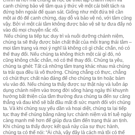
canh chừng bảo vệ tâm qua ý thức về một cái biết tách ra
đứng bên ngoài để quan sát. Giống như một đứa trẻ cần
một ai đó để canh chừng, dạy dỗ và bảo vệ nó, với tâm cũng
vậy. Bởi vì một cái tâm không được bảo vệ sẽ tự đưa đẩy nó
vào đủ mọi chuyện rắc rối.
Nếu chúng ta tiếp tục duy trì và nuôi dưỡng chánh niệm,
chúng ta sẽ thấy được bản chất thật của mỗi trạng thái tâm –
mọi tâm trạng và mọi ý nghĩ là không có gì chắc chắn, nó có
thể thay đổi. Nếu chúng ta không thích một cái gì đó, nó
cũng không chắc chắn, nó có thể thay đổi. Chúng ta yêu,
chúng ta ghét: Tất cả những tâm trạng khác nhau mà chúng
ta trải qua đều là vô thường. Chúng chẳng có thực, chẳng
có chút thực chất nào đáng để cho chúng ta tin hoặc bám
víu vào đó. Nếu chúng ta thấy được sự thật này và luôn áp
dụng chánh niệm vào trong đời sống hàng ngày thì khuynh
hướng bất thiện của tâm thường đưa chúng ta đến sự căng
thẳng và đau khổ sẽ bắt đầu mất đi sức mạnh đối với chúng
ta. Và khi chúng suy yếu dần và hoại diệt, chúng ta lại tiếp
tục thay thế chúng bằng năng lực chánh niệm và trí tuệ ngày
càng mạnh mẽ hơn để giúp đưa tâm đến trạng thái an tịnh.
Khi chúng ta thấy được kết quả này của sự thực hành,
chúng ta có thể nói: “Ái chà, vậy đây là cách mà tôi có thể