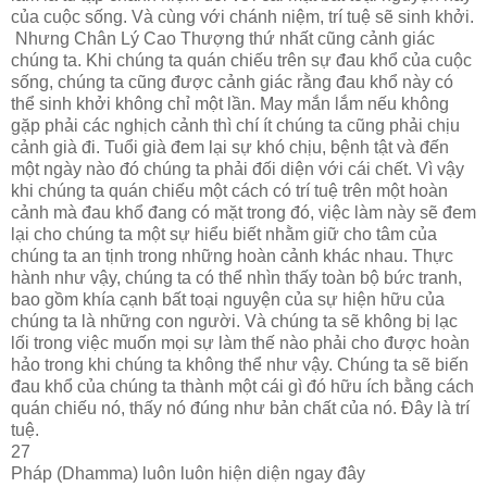
của cuộc sống. Và cùng với chánh niệm, trí tuệ sẽ sinh khởi.
Nhưng Chân Lý Cao Thượng thứ nhất cũng cảnh giác
chúng ta. Khi chúng ta quán chiếu trên sự đau khổ của cuộc
sống, chúng ta cũng được cảnh giác rằng đau khổ này có
thể sinh khởi không chỉ một lần. May mắn lắm nếu không
gặp phải các nghịch cảnh thì chí ít chúng ta cũng phải chịu
cảnh già đi. Tuổi già đem lại sự khó chịu, bệnh tật và đến
một ngày nào đó chúng ta phải đối diện với cái chết. Vì vậy
khi chúng ta quán chiếu một cách có trí tuệ trên một hoàn
cảnh mà đau khổ đang có mặt trong đó, việc làm này sẽ đem
lại cho chúng ta một sự hiểu biết nhằm giữ cho tâm của
chúng ta an tịnh trong những hoàn cảnh khác nhau. Thực
hành như vậy, chúng ta có thể nhìn thấy toàn bộ bức tranh,
bao gồm khía cạnh bất toại nguyện của sự hiện hữu của
chúng ta là những con người. Và chúng ta sẽ không bị lạc
lối trong việc muốn mọi sự làm thế nào phải cho được hoàn
hảo trong khi chúng ta không thể như vậy. Chúng ta sẽ biến
đau khổ của chúng ta thành một cái gì đó hữu ích bằng cách
quán chiếu nó, thấy nó đúng như bản chất của nó. Đây là trí
tuệ.
27
Pháp (Dhamma) luôn luôn hiện diện ngay đây