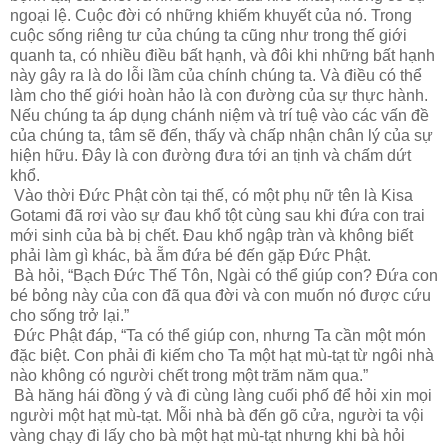
ngoại lệ. Cuộc đời có những khiếm khuyết của nó. Trong
cuộc sống riêng tư của chúng ta cũng như trong thế giới
quanh ta, có nhiều điều bất hạnh, và đôi khi những bất hạnh
này gây ra là do lỗi lầm của chính chúng ta. Và điều có thể
làm cho thế giới hoàn hảo là con đường của sự thực hành.
Nếu chúng ta áp dụng chánh niệm và trí tuệ vào các vấn đề
của chúng ta, tâm sẽ đến, thấy và chấp nhận chân lý của sự
hiện hữu. Đây là con đường đưa tới an tịnh và chấm dứt
khổ.
Vào thời Đức Phật còn tại thế, có một phụ nữ tên là Kisa
Gotami đã rơi vào sự đau khổ tột cùng sau khi đứa con trai
mới sinh của bà bị chết. Đau khổ ngập tràn và không biết
phải làm gì khác, bà ẵm đứa bé đến gặp Đức Phật.
Bà hỏi, “Bạch Đức Thế Tôn, Ngài có thể giúp con? Đứa con
bé bỏng này của con đã qua đời và con muốn nó được cứu
cho sống trở lại.”
Đức Phật đáp, “Ta có thể giúp con, nhưng Ta cần một món
đặc biệt. Con phải đi kiếm cho Ta một hạt mù-tạt từ ngôi nhà
nào không có người chết trong một trăm năm qua.”
Bà hăng hái đồng ý và đi cùng làng cuối phố để hỏi xin mọi
người một hạt mù-tạt. Mỗi nhà bà đến gõ cửa, người ta vội
vàng chạy đi lấy cho bà một hạt mù-tạt nhưng khi bà hỏi