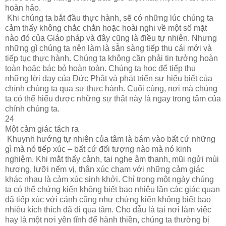
hoàn hảo.
Khi chúng ta bắt đầu thực hành, sẽ có những lúc chúng ta
cảm thấy không chắc chắn hoặc hoài nghi về một số mặt
nào đó của Giáo pháp và đây cũng là điều tự nhiên. Nhưng
những gì chúng ta nên làm là sẵn sàng tiếp thu cái mới và
tiếp tục thực hành. Chúng ta không cần phải tin tưởng hoàn
toàn hoặc bác bỏ hoàn toàn. Chúng ta học để tiếp thu
những lời dạy của Đức Phật và phát triển sự hiểu biết của
chính chúng ta qua sự thực hành. Cuối cùng, nơi mà chúng
ta có thể hiểu được những sự thật này là ngay trong tâm của
chính chúng ta.
24
Một cảm giác tách ra
Khuynh hướng tự nhiên của tâm là bám vào bất cứ những
gì mà nó tiếp xúc – bất cứ đối tượng nào mà nó kinh
nghiệm. Khi mắt thấy cảnh, tai nghe âm thanh, mũi ngửi mùi
hương, lưỡi nếm vị, thân xúc chạm với những cảm giác
khác nhau là cảm xúc sinh khởi. Chỉ trong một ngày chúng
ta có thể chứng kiến không biết bao nhiêu lần các giác quan
đã tiếp xúc với cảnh cũng như chứng kiến không biết bao
nhiêu kích thích đã đi qua tâm. Cho dẫu là tại nơi làm việc
hay là một nơi yên tĩnh để hành thiền, chúng ta thường bị