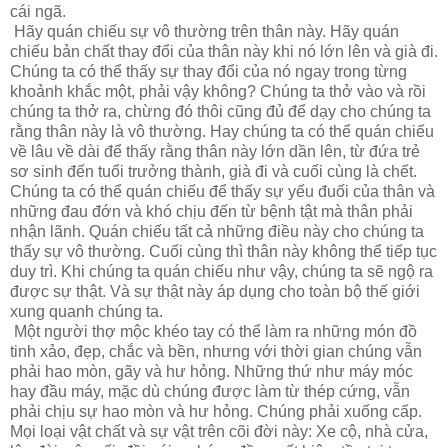
cái ngã.
Hãy quán chiếu sự vô thường trên thân này. Hãy quán
chiếu bản chất thay đổi của thân này khi nó lớn lên và già đi.
Chúng ta có thể thấy sự thay đổi của nó ngay trong từng
khoảnh khắc một, phải vậy không? Chúng ta thở vào và rồi
chúng ta thở ra, chừng đó thôi cũng đủ để dạy cho chúng ta
rằng thân này là vô thường. Hay chúng ta có thể quán chiếu
về lâu về dài để thấy rằng thân này lớn dần lên, từ đứa trẻ
sơ sinh đến tuổi trưởng thành, già đi và cuối cùng là chết.
Chúng ta có thể quán chiếu để thấy sự yếu đuối của thân và
những đau đớn và khó chịu đến từ bệnh tật mà thân phải
nhận lãnh. Quán chiếu tất cả những điều này cho chúng ta
thấy sự vô thường. Cuối cùng thì thân này không thể tiếp tục
duy trì. Khi chúng ta quán chiếu như vậy, chúng ta sẽ ngộ ra
được sự thật. Và sự thật này áp dụng cho toàn bộ thế giới
xung quanh chúng ta.
Một người thợ mộc khéo tay có thể làm ra những món đồ
tinh xảo, đẹp, chắc và bền, nhưng với thời gian chúng vẫn
phải hao mòn, gãy và hư hỏng. Những thứ như máy móc
hay đầu máy, mặc dù chúng được làm từ thép cứng, vẫn
phải chịu sự hao mòn và hư hỏng. Chúng phải xuống cấp.
Mọi loại vật chất và sự vật trên cõi đời này: Xe cộ, nhà cửa,