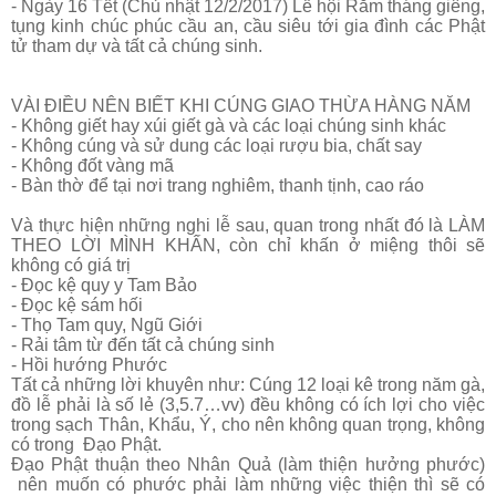
-
Ngày 16 Tết (Chủ nhật 12/2/2017) Lễ hội Rằm tháng giêng,
tụng kinh chúc phúc cầu an, cầu siêu tới gia đình các Phật
tử tham dự và tất cả chúng sinh.
VÀI ĐIỀU NÊN BIẾT KHI CÚNG GIAO THỪA HÀNG NĂM
- Không giết hay xúi giết gà và các loại chúng sinh khác
- Không cúng và sử dung các loại rượu bia, chất say
- Không đốt vàng mã
- Bàn thờ để tại nơi trang nghiêm, thanh tịnh, cao ráo
Và thực hiện những nghi lễ sau, quan trong nhất đó là LÀM
THEO LỜI MÌNH KHẤN, còn chỉ khấn ở miệng thôi sẽ
không có giá trị
- Đọc kệ quy y Tam Bảo
- Đọc kệ sám hối
- Thọ Tam quy, Ngũ Giới
- Rải tâm từ đến tất cả chúng sinh
- Hồi hướng Phước
Tất cả những lời khuyên như: Cúng 12 loại kê trong năm gà,
đồ lễ phải là số lẻ (3,5.7…vv) đều không có ích lợi cho việc
trong sạch Thân, Khẩu, Ý, cho nên không quan trọng, không
có trong Đạo Phật.
Đạo Phật thuận theo Nhân Quả (làm thiện hưởng phước)
nên muốn có phước phải làm những việc thiện thì sẽ có