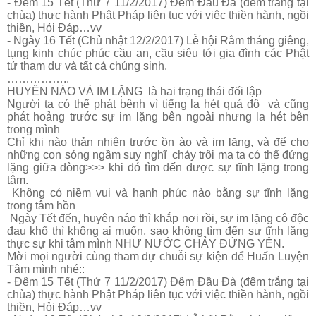
-
Đêm 15 Tết (Thứ 7 11/2/2017) Đêm Đầu Đà (đêm trắng tại
chùa) thực hành Phật Pháp liên tục với việc thiền hành, ngồi
thiền, Hỏi Đáp…vv
-
Ngày 16 Tết (Chủ nhật 12/2/2017) Lễ hội Rằm tháng giêng,
tụng kinh chúc phúc cầu an, cầu siêu tới gia đình các Phật
tử tham dự và tất cả chúng sinh.
……………..
HUYÊN NÁO VÀ IM LẶNG là hai trạng thái đối lập
Người ta có thể phát bệnh vì tiếng la hét quá độ và cũng
phát hoảng trước sự im lặng bên ngoài nhưng la hét bên
trong mình
Chỉ khi nào thản nhiên trước ồn ào và im lặng, và để cho
những con sóng ngầm suy nghĩ chảy trôi ma ta có thể đứng
lặng giữa dòng>>> khi đó tìm đến được sự tĩnh lặng trong
tâm.
Không có niềm vui và hạnh phúc nào bằng sự tĩnh lặng
trong tâm hồn
Ngày Tết đến, huyên náo thì khắp nơi rồi, sự im lặng cô độc
đau khổ thì không ai muốn, sao không tìm đến sự tĩnh lặng
thực sự khi tâm mình NHƯ NƯỚC CHẢY ĐỨNG YÊN.
Mời mọi người cùng tham dự chuỗi sự kiện để Huấn Luyện
Tâm mình nhé::
-
Đêm 15 Tết (Thứ 7 11/2/2017) Đêm Đầu Đà (đêm trắng tại
chùa) thực hành Phật Pháp liên tục với việc thiền hành, ngồi
thiền, Hỏi Đáp…vv