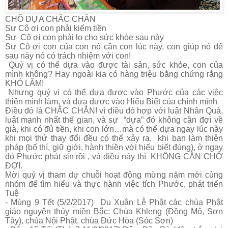
CHỖ DỰA CHẮC CHẮN
Sư Cô ơi con phải kiếm tiền
Sư Cô ơi con phải lo cho sức khỏe sau này
Sư Cô ơi con của con nó cần con lúc này, con giúp nó để
sau này nó có trách nhiệm với con!
Quý vị có thể dựa vào được tài sản, sức khỏe, con của
mình không? Hay ngoài kia có hàng triệu bằng chứng rằng
KHÓ LẮM!
Nhưng quý vị có thể dựa được vào Phước của các việc
thiện mình làm, và dựa được vào Hiểu Biết của chính mình
Điều đó là CHẮC CHẮN! vì điều đó hợp với luật Nhân Quả,
luật mạnh nhất thế gian, và sự “dựa” đó không cần đợi về
già, khi có đủ tiền, khi con lớn…mà có thể dựa ngay lúc này
khi mọi thứ thay đổi đều có thể xảy ra. khi bạn làm thiện
pháp (bố thí, giữ giới, hành thiền với hiểu biết đúng), ở ngay
đó Phước phát sin rồi , và điều này thì KHÔNG CẦN CHỜ
ĐỢI.
Mời quý vị tham dự chuỗi hoạt động mừng năm mới cùng
nhóm để tìm hiểu và thực hành việc tích Phước, phát triển
Tuệ
-
Mùng 9 Tết (5/2/2017) Du Xuân Lễ Phật các chùa Phật
giáo nguyên thủy miền Bắc: Chùa Khleng (Đồng Mô, Sơn
Tây), chùa Nội Phật, chùa Đức Hòa (Sóc Sơn)