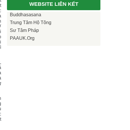
t
WEBSITE LIÊN KẾT
t
c
Buddhasasana
a
n
Trung Tâm Hộ Tông
Ở
Sư Tâm Pháp
i
p
PAAUK.org
i
ì
,
ả
a
à
g
h
g
u
c
t