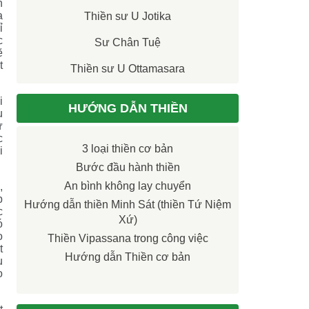
h
a
Thiền sư U Jotika
ỉ
c
Sư Chân Tuệ
ẽ
t
Thiền sư U Ottamasara
i
HƯỚNG DẪN THIỀN
u
ừ
c
3 loại thiền cơ bản
i
Bước đầu hành thiền
An bình không lay chuyển
,
p
Hướng dẫn thiền Minh Sát (thiền Tứ Niệm
c
Xứ)
ó
o
Thiền Vipassana trong công việc
t
Hướng dẫn Thiền cơ bản
u
o