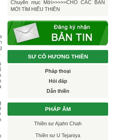
Chuyên mục Mới>>>>>CHO CÁC BẠN
MỚI TÌM HIỂU THIỀN
a
h
g
.
SƯ CÔ HƯƠNG THIỀN
i
ỉ
Pháp thoại
h
n
Hỏi đáp
à
Dẫn thiền
g
i
PHÁP ÂM
ở
n
Thiền sư Ajahn Chah
Thiền sư U Tejaniya
n