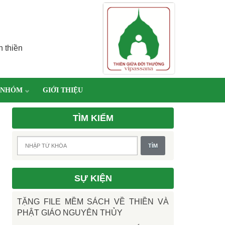
h thiền
 NHÓM
GIỚI THIỆU
TÌM KIẾM
SỰ KIỆN
TẶNG FILE MỀM SÁCH VỀ THIỀN VÀ
PHẬT GIÁO NGUYÊN THỦY