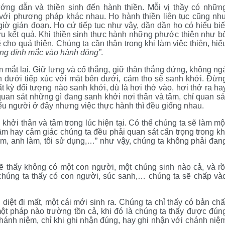
ớng dẫn và thiền sinh đến hành thiền. Mỗi vị thầy có nhữn
với phương pháp khác nhau. Họ hành thiền liên tục cũng nh
giờ gián đoạn. Họ cứ tiếp tục như vậy, dần dần họ có hiểu biế
ựu kết quả. Khi thiền sinh thực hành những phước thiện như b
ẽ cho quả thiện. Chúng ta cần thận trọng khi làm việc thiện, hiể
hông dính mắc vào hành động”
.
 mắt lại. Giữ lưng và cổ thẳng, giữ thân thẳng đứng, không ng
ân dưới tiếp xúc với mặt bên dưới, cảm thọ sẽ sanh khởi. Đừn
 kỳ đối tượng nào sanh khởi, dù là hơi thở vào, hơi thở ra ha
quan sát những gì đang sanh khởi nơi thân và tâm, chỉ quan sá
iểu người ở đây nhưng việc thực hành thì đều giống nhau.
khởi thân và tâm trong lúc hiện tại. Có thể chúng ta sẽ làm mộ
tâm hay cảm giác chúng ta đều phải quan sát cẩn trọng trong kh
làm, anh làm, tôi sử dụng,…” như vậy, chúng ta không phải đan
 thấy không có một con người, một chúng sinh nào cả, và rồ
 chúng ta thấy có con người, súc sanh,… chúng ta sẽ chấp và
 diệt đi mất, một cái mới sinh ra. Chúng ta chỉ thấy có bản chấ
một pháp nào trường tồn cả, khi đó là chúng ta thấy được đún
 chánh niệm, chỉ khi ghi nhận đúng, hay ghi nhận với chánh niệ