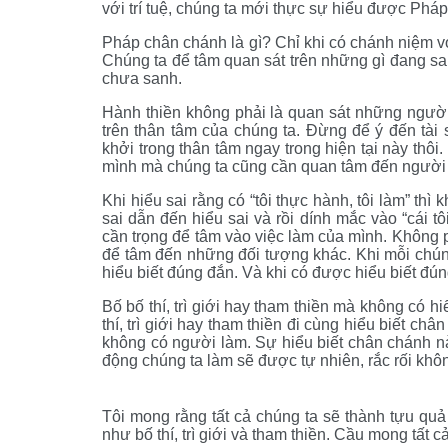
với trí tuệ, chúng ta mới thực sự hiểu được Pháp
Pháp chân chánh là gì? Chỉ khi có chánh niệm 
Chúng ta để tâm quan sát trên những gì đang san
chưa sanh.
Hành thiền không phải là quan sát những người
trên thân tâm của chúng ta. Đừng để ý đến tài
khởi trong thân tâm ngay trong hiện tại này th
mình mà chúng ta cũng cần quan tâm đến người
Khi hiểu sai rằng có “tôi thực hành, tôi làm” thì k
sai dẫn đến hiểu sai và rồi dính mắc vào “cái t
cần trọng để tâm vào việc làm của mình. Không 
để tâm đến những đối tượng khác. Khi mỗi chún
hiểu biết đúng đắn. Và khi có được hiểu biết đún
Bố bố thí, trì giới hay tham thiền mà không có h
thí, trì giới hay tham thiền đi cùng hiểu biết c
không có người làm. Sự hiểu biết chân chánh nà
động chúng ta làm sẽ được tự nhiên, rắc rối khô
Tôi mong rằng tất cả chúng ta sẽ thành tựu quả
như bố thí, trì giới và tham thiền. Cầu mong tất 