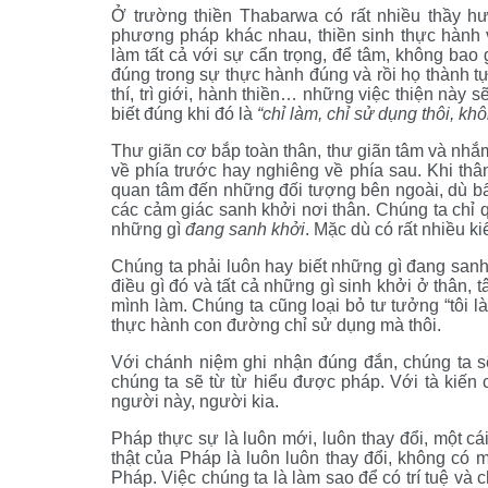
Ở trường thiền Thabarwa có rất nhiều thầy hư
phương pháp khác nhau, thiền sinh thực hành 
làm tất cả với sự cẩn trọng, để tâm, không bao 
đúng trong sự thực hành đúng và rồi họ thành t
thí, trì giới, hành thiền… những việc thiện này s
biết đúng khi đó là
“chỉ làm, chỉ sử dụng thôi, k
Thư giãn cơ bắp toàn thân, thư giãn tâm và nhắm
về phía trước hay nghiêng về phía sau. Khi th
quan tâm đến những đối tượng bên ngoài, dù bất
các cảm giác sanh khởi nơi thân. Chúng ta chỉ 
những gì
đang sanh khởi
. Mặc dù có rất nhiều k
Chúng ta phải luôn hay biết những gì đang sanh 
điều gì đó và tất cả những gì sinh khởi ở thân, 
mình làm. Chúng ta cũng loại bỏ tư tưởng “tôi 
thực hành con đường chỉ sử dụng mà thôi.
Với chánh niệm ghi nhận đúng đắn, chúng ta sẽ
chúng ta sẽ từ từ hiểu được pháp. Với tà kiến
người này, người kia.
Pháp thực sự là luôn mới, luôn thay đổi, một cái
thật của Pháp là luôn luôn thay đổi, không có 
Pháp. Việc chúng ta là làm sao để có trí tuệ và