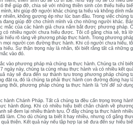
 niệm, thiền sinh đó sẽ có trí tuệ. Như vậy họ sẽ có hiểu biế
 thể giúp đỡ, chia sẻ với những thiền sinh còn thiếu hiểu biế
 mình, khi giúp đỡ người khác chúng ta hiểu và không dính mắ
tự nhiên, không gượng ép như lúc ban đầu. Trong việc chúng t
 ta đang giúp đỡ cho chính mình và cho những người khác. Bả
h thắc mắc của các hành giả chưa nắm bắt được phương pháp. 
 có nhiều người chưa hiểu được. Tôi cố gắng chia sẻ, trả lờ
cái hiểu rõ ràng về phương pháp thực hành. Trong phương phá
ẫn mọi người con đường thực hành. Khi có người chưa hiểu, tô
a hiểu. Sự thận trọng này là nhân, tôi biết rằng tất cả những g
 mắc vào đó.
mắc vào phương pháp mà chúng ta thực hành. Chúng ta chỉ biết
 7 ngày này, chúng ta cùng nhau thực hành và có nhiều kết qu
 quả này sẽ đưa đến sự thành tựu trong phương pháp chúng t
ng đặt ra, đó là chúng ta phải thực hành con đường đúng hay l
dụng thôi, phương pháp chúng ta thực hành là
“chỉ để sử dụn
ực hành Chánh Pháp. Tất cả chúng ta đều cẩn trọng trong hàn
thực hành đúng. Khi có nhiều hiểu biết chân chánh về phươn
ành sẽ đem lại nhiều thành tựu. Ở đây chúng ta thực hành nhiề
 đã làm. Cho dù chúng ta biết ít hay nhiều, nhưng cố gắng thự
quả thiện. Kết quả này nếu tập hợp lại sẽ đưa đến sự hiểu biế