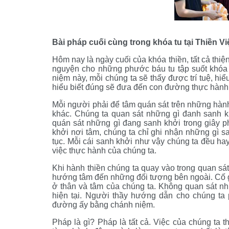
Bài pháp cuối cùng trong khóa tu tại Thiền V
Hôm nay là ngày cuối của khóa thiền, tất cả thiệ
nguyện cho những phước báu tu tập suốt khóa t
niệm này, mỗi chúng ta sẽ thấy được trí tuệ, hi
hiểu biết đúng sẽ đưa đến con đường thực hành đ
Mỗi người phải để tâm quán sát trên những hàn
khác. Chúng ta quan sát những gì đanh sanh khở
quán sát những gì đang sanh khởi trong giây phú
khởi nơi tâm, chúng ta chỉ ghi nhận những gì san
tục. Mỗi cái sanh khởi như vậy chúng ta đều hay 
việc thực hành của chúng ta.
Khi hành thiền chúng ta quay vào trong quan s
hướng tâm đến những đối tượng bên ngoài. Cố g
ở thân và tâm của chúng ta. Không quan sát nh
hiện tại. Người thầy hướng dẫn cho chúng ta
đường ấy bằng chánh niệm.
Pháp là gì? Pháp là tất cả. Việc của chúng ta 