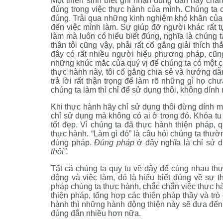
Một thiền sinh biết ghi nhận đúng đắn hay chánh
đúng trong việc thực hành của mình. Chúng ta có
đúng. Trải qua những kinh nghiệm khó khăn của
đến việc mình làm. Sự giúp đỡ người khác rất 
làm mà luôn có hiểu biết đúng, nghĩa là chúng
thân tôi cũng vậy, phải rất cố gắng giải thíc
đây có rất nhiều người hiểu phương pháp, cũng
những khúc mắc của quý vị để chúng ta có một 
thực hành này, tôi cố gắng chia sẻ và hướng d
trả lời rất thận trọng để làm rõ những gì họ chư
chúng ta làm thì chỉ để sử dụng thôi, không dính
Khi thực hành hãy chỉ sử dụng thôi đừng dính 
chỉ sử dụng mà không có ai ở trong đó. Khóa tu
tốt đẹp. Vì chúng ta đã thực hành thiện pháp,
thực hành. “Làm gì đó” là câu hỏi chúng ta thườ
đúng pháp.
Đúng pháp
ở đây nghĩa là chỉ sử 
thôi”.
Tất cả chúng ta quy tu về đây để cùng nhau th
động và việc làm, đó là hiểu biết đúng về sự 
pháp chúng ta thực hành, chắc chắn việc thực h
thiện pháp, tổng hợp các thiện pháp thầy và trò
hành thì những hành động thiện này sẽ đưa đến 
đúng đắn nhiều hơn nữa.