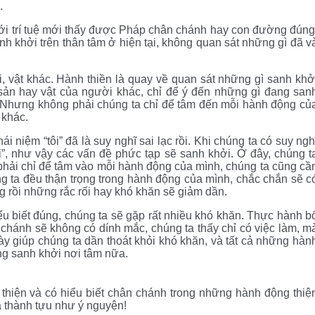
.
với trí tuệ mới thấy được Pháp chân chánh hay con đường đúng
h khởi trên thân tâm ở hiện tại, không quan sát những gì đã v
, vật khác. Hành thiền là quay về quan sát những gì sanh khở
 sản hay vật của người khác, chỉ để ý đến những gì đang san
ôi. Nhưng không phải chúng ta chỉ để tâm đến mỗi hành động củ
 khác.
hái niệm “tôi” đã là suy nghĩ sai lạc rồi. Khi chúng ta có suy ngh
ôi”, như vậy các vấn đề phức tạp sẽ sanh khởi. Ở đây, chúng t
phải chỉ để tâm vào mỗi hành động của mình, chúng ta cũng cầ
g ta đều thận trọng trong hành động của mình, chắc chắn sẽ c
g rồi những rắc rối hay khó khăn sẽ giảm dần.
iểu biết đúng, chúng ta sẽ gặp rất nhiều khó khăn. Thực hành b
hân chánh sẽ không có dính mắc, chúng ta thấy chỉ có việc làm, m
y giúp chúng ta dần thoát khỏi khó khăn, và tất cả những hàn
ng sanh khởi nơi tâm nữa.
 thiện và có hiểu biết chân chánh trong những hành động thiệ
cả thành tựu như ý nguyện!