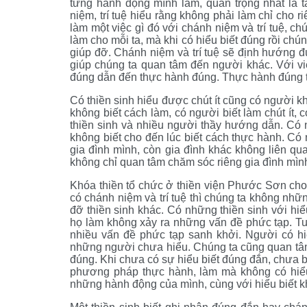
từng hành động mình làm, quan trọng nhất là t
niệm, trí tuệ hiểu rằng không phải làm chỉ cho
làm một việc gì đó với chánh niệm và trí tuệ, ch
làm cho mỗi ta, mà khi có hiểu biết đúng rồi c
giúp đỡ. Chánh niệm và trí tuệ sẽ định hướng đú
giúp chúng ta quan tâm đến người khác. Với vi
đúng dẫn đến thực hành đúng. Thực hành đúng th
Có thiền sinh hiểu được chút ít cũng có người kh
không biết cách làm, có người biết làm chút ít, 
thiền sinh và nhiều người thầy hướng dẫn. Có 
không biết cho đến lúc biết cách thực hành. C
gia đình mình, còn gia đình khác không liên q
không chỉ quan tâm chăm sóc riêng gia đình mìn
Khóa thiền tổ chức ở thiền viện Phước Sơn cho 
có chánh niệm và trí tuệ thì chúng ta không nh
đỡ thiền sinh khác. Có những thiền sinh với hiể
họ làm không xảy ra những vấn đề phức tạp. Tuy
nhiều vấn đề phức tạp sanh khởi. Người có hiể
những người chưa hiểu. Chúng ta cũng quan tâ
đúng. Khi chưa có sự hiểu biết đúng đắn, chưa b
phương pháp thực hành, làm mà không có hiểu 
những hành động của mình, cùng với hiểu biết 