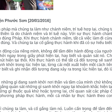
iện Phước Sơn [20/01/2016]
n pháp mà chúng ta làm như chánh niệm, trí tuệ hợp lại, chúng t
hiền là do chánh niệm và trí tuệ này. Với sự thực hành chán
ểu đúng Pháp. Khi thực hành chánh niệm, tất cả việc làm đi cùn
úng. Và chúng ta lại cố gắng thực hành khi đã có sự hiểu biết
h động của riêng mình, không để tâm đến hành động của ngườ
i ngay trong giây phút hiện tại, hay biết và quán sát nó. Ch
t hiện tại thôi. Khi thực hành có thể tất cả đối tượng sẽ san
h khởi trong lúc hiện tại, từng cái một xuất hiện một cách liê
biết và ghi nhận đối tượng đang xảy ra trong lúc hiện tại, đó l
át những gì đang sanh khởi nơi thân và tâm của mình chứ khôn
ắng quán sát những gì sanh khởi ngay tại khoảnh khắc hiện tạ
ững gì thuộc quá khứ hoặc tương lai, chỉ quan sát các pháp 
 phương pháp thực hành, mỗi cá nhân tự thực hành theo co
thì chúng ta làm, và cố gắng làm nó. Luôn cẩn trọng để tâm đế