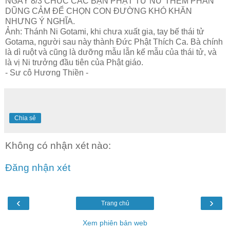
NGÀY 8/3 CHÚC CÁC BẠN PHẬT TỬ NỮ THÊM PHẦN
DŨNG CẢM ĐỂ CHỌN CON ĐƯỜNG KHÓ KHĂN
NHƯNG Ý NGHĨA.
Ảnh: Thánh Ni Gotami, khi chưa xuất gia, tay bế thái tử
Gotama, người sau này thành Đức Phật Thích Ca. Bà chính
là dì ruột và cũng là dưỡng mẫu lẫn kế mẫu của thái tử, và
là vị Ni trưởng đầu tiên của Phật giáo.
- Sư cô Hương Thiền -
Chia sẻ
Không có nhận xét nào:
Đăng nhận xét
‹
›
Trang chủ
Xem phiên bản web