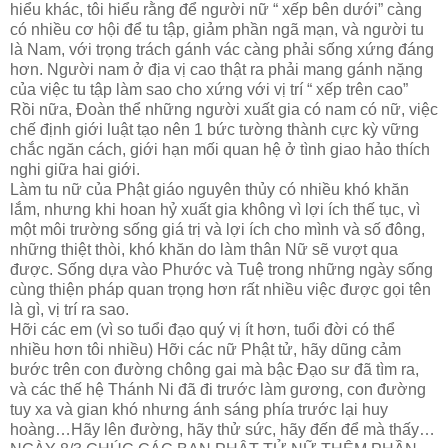
hiểu khác, tôi hiểu rằng để người nữ “ xếp bên dưới” càng
có nhiều cơ hội để tu tập, giảm phần ngã mạn, và người tu
là Nam, với trọng trách gánh vác càng phải sống xứng đáng
hơn. Người nam ở địa vị cao thật ra phải mang gánh nặng
của việc tu tập làm sao cho xứng với vị trí “ xếp trên cao”
Rồi nữa, Đoàn thể những người xuất gia có nam có nữ, việc
chế định giới luật tạo nên 1 bức tường thành cực kỳ vững
chắc ngăn cách, giới hạn mối quan hệ ở tình giao hảo thích
nghi giữa hai giới.
Làm tu nữ của Phật giáo nguyên thủy có nhiều khó khăn
lắm, nhưng khi hoan hỷ xuất gia không vì lợi ích thế tục, vì
một môi trường sống giá trị và lợi ích cho mình và số đông,
những thiệt thòi, khó khăn do làm thân Nữ sẽ vượt qua
được. Sống dựa vào Phước và Tuệ trong những ngày sống
cùng thiện pháp quan trọng hơn rất nhiều việc được gọi tên
là gì, vị trí ra sao.
Hỡi các em (vì so tuổi đạo quý vị ít hơn, tuổi đời có thể
nhiều hơn tôi nhiều) Hỡi các nữ Phật tử, hãy dũng cảm
bước trên con đường chông gai mà bậc Đạo sư đã tìm ra,
và các thế hệ Thánh Ni đã đi trước làm gương, con đường
tuy xa và gian khó nhưng ánh sáng phía trước lại huy
hoàng…Hãy lên đường, hãy thử sức, hãy đến để mà thấy…