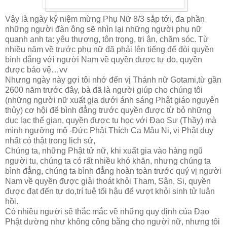
Vậy là ngày kỷ niệm mừng Phụ Nữ 8/3 sắp tới, đa phần
những người đàn ông sẽ nhìn lại những người phụ nữ
quanh anh ta: yêu thương, tôn trọng, tri ân, chăm sóc. Từ
nhiều năm về trước phụ nữ đã phải lên tiếng để đòi quyền
bình đẳng với người Nam về quyền được tự do, quyền
được bảo vệ…vv
Nhưng ngày này gợi tôi nhớ đến vị Thánh nữ Gotami,từ gần
2600 năm trước đây, bà đã là người giúp cho chúng tôi
(những người nữ xuất gia dưới ánh sáng Phật giáo nguyên
thủy) cơ hội để bình đẳng trước quyền được từ bỏ những
dục lạc thế gian, quyền được tu học với Đạo Sư (Thầy) mà
mình ngưỡng mộ -Đức Phật Thích Ca Mâu Ni, vị Phật duy
nhất có thật trong lịch sử,
Chúng ta, những Phật tử nữ, khi xuất gia vào hàng ngũ
người tu, chúng ta có rất nhiều khó khăn, nhưng chúng ta
bình đẳng, chúng ta bình đẳng hoàn toàn trước quý vị người
Nam về quyền được giải thoát khỏi Tham, Sân, Si, quyền
được đạt đến tự do,trí tuệ tối hậu để vượt khỏi sinh tử luân
hồi.
Có nhiều người sẽ thắc mắc về những quy định của Đạo
Phật dường như không công bằng cho người nữ, nhưng tôi