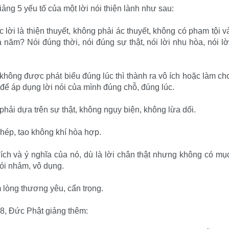
ảng 5 yếu tố của một lời nói thiện lành như sau:
lời là thiện thuyết, không phải ác thuyết, không có phạm tội v
à năm? Nói đúng thời, nói đúng sự thật, nói lời nhu hòa, nói lờ
 không được phát biểu đúng lúc thì thành ra vô ích hoặc làm ch
 để áp dụng lời nói của mình đúng chỗ, đúng lúc.
i phải dựa trên sự thật, không ngụy biện, không lừa dối.
 phép, tạo không khí hòa hợp.
 đích và ý nghĩa của nó, dù là lời chân thật nhưng không có mụ
 nói nhảm, vô dụng.
ấm lòng thương yêu, cẩn trọng.
78, Đức Phật giảng thêm: