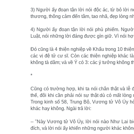
3) Người ấy đoạn tận lời nói độc ác, từ bỏ lời 
thương, thông cảm đến tâm, tao nhã, đẹp lòng nh
4) Người ấy đoạn tận lời nói phù phiếm. Người 
Luật, nói những lời đáng được gìn giữ. Vì nói hợp 
Đó cũng là 4 thiện nghiệp về Khẩu trong 10 thi
các vị đệ tử cư sĩ. Còn các thiện nghiệp khác 
không tà dâm; và về Ý có 3: các ý tưởng không t
*
Cũng có trường hợp, khi ta nói chân thật và lễ
thế, đôi khi cần phải nói sự thật dù có mất lòn
Trong kinh số 58, Trung Bộ, Vương tử Vô Úy hỏ
khác hay không. Ngài trả lời:
-- "Này Vương tử Vô Úy, lời nói nào Như Lai b
đích, và lời nói ấy khiến những người khác không