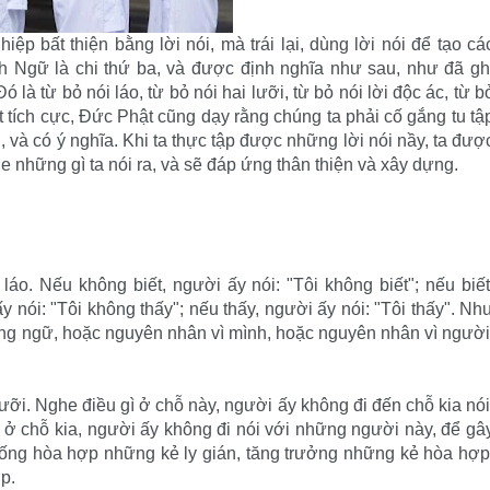
ệp bất thiện bằng lời nói, mà trái lại, dùng lời nói để tạo cá
h Ngữ là chi thứ ba, và được định nghĩa như sau, như đã gh
 từ bỏ nói láo, từ bỏ nói hai lưỡi, từ bỏ nói lời độc ác, từ b
t tích cực, Đức Phật cũng dạy rằng chúng ta phải cố gắng tu tậ
, và có ý nghĩa. Khi ta thực tập được những lời nói nầy, ta đượ
e những gì ta nói ra, và sẽ đáp ứng thân thiện và xây dựng.
láo. Nếu không biết, người ấy nói: "Tôi không biết"; nếu biết
ấy nói: "Tôi không thấy"; nếu thấy, người ấy nói: "Tôi thấy". Nh
vọng ngữ, hoặc nguyên nhân vì mình, hoặc nguyên nhân vì người
 lưỡi. Nghe điều gì ở chỗ này, người ấy không đi đến chỗ kia nói
 ở chỗ kia, người ấy không đi nói với những người này, để gâ
ống hòa hợp những kẻ ly gián, tăng trưởng những kẻ hòa hợp
p.