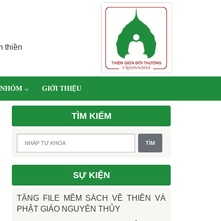
h thiền
 NHÓM
GIỚI THIỆU
TÌM KIẾM
SỰ KIỆN
TẶNG FILE MỀM SÁCH VỀ THIỀN VÀ
PHẬT GIÁO NGUYÊN THỦY