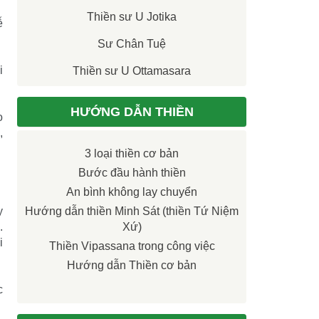
Thiền sư U Jotika
ễ
Sư Chân Tuệ
i
Thiền sư U Ottamasara
HƯỚNG DẪN THIỀN
o
,
3 loại thiền cơ bản
Bước đầu hành thiền
An bình không lay chuyển
y
Hướng dẫn thiền Minh Sát (thiền Tứ Niệm
.
Xứ)
i
Thiền Vipassana trong công việc
Hướng dẫn Thiền cơ bản
c