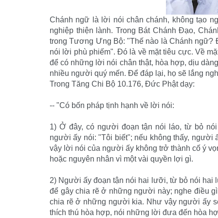
Chánh ngữ là lời nói chân chánh, không tạo nghi
nghiệp thiện lành. Trong Bát Chánh Đạo, Chán
trong Tương Ưng Bộ: "Thế nào là Chánh ngữ? Đó là
nói lời phù phiếm". Đó là về mặt tiêu cực. Về mặ
để có những lời nói chân thật, hòa hợp, dịu dàng
nhiều người quý mến. Để đáp lại, họ sẽ lắng ngh
Trong Tăng Chi Bộ 10.176, Đức Phật dạy:
-- "Có bốn pháp tịnh hạnh về lời nói:
1) Ở đây, có người đoạn tận nói láo, từ bỏ nói 
người ấy nói: "Tôi biết"; nếu không thấy, người 
vậy lời nói của người ấy không trở thành cố ý 
hoặc nguyên nhân vì một vài quyền lợi gì.
2) Người ấy đoạn tận nói hai lưỡi, từ bỏ nói hai
để gây chia rẽ ở những người này; nghe điều gì
chia rẽ ở những người kia. Như vậy người ấy s
thích thú hòa hợp, nói những lời đưa đến hòa hợ