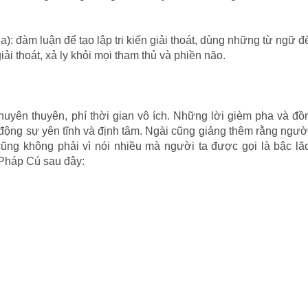
a): đàm luận để tạo lập tri kiến giải thoát, dùng những từ ngữ đ
iải thoát, xả ly khỏi mọi tham thủ và phiền não.
huyên thuyên, phí thời gian vô ích. Những lời gièm pha và đồ
 động sự yên tĩnh và định tâm. Ngài cũng giảng thêm rằng ngườ
, cũng không phải vì nói nhiều mà người ta được gọi là bậc lã
Pháp Cú sau đây: