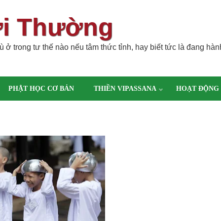
ời Thường
 ở trong tư thế nào nếu tâm thức tỉnh, hay biết tức là đang hàn
PHẬT HỌC CƠ BẢN
THIỀN VIPASSANA
HOẠT ĐỘNG