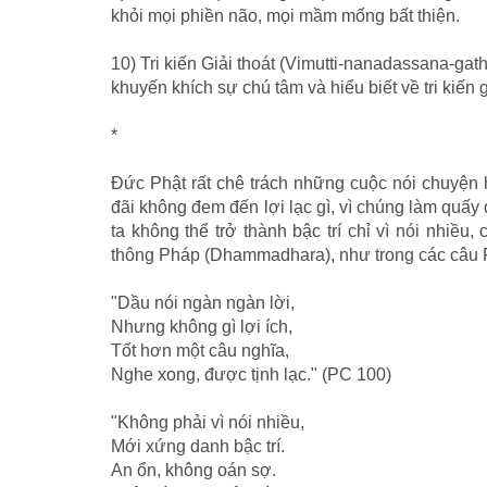
khỏi mọi phiền não, mọi mầm mống bất thiện.
10) Tri kiến Giải thoát (Vimutti-nanadassana-gath
khuyến khích sự chú tâm và hiểu biết về tri kiến g
*
Ðức Phật rất chê trách những cuộc nói chuyện 
đãi không đem đến lợi lạc gì, vì chúng làm quấy
ta không thể trở thành bậc trí chỉ vì nói nhiều
thông Pháp (Dhammadhara), như trong các câu 
"Dầu nói ngàn ngàn lời,
Nhưng không gì lợi ích,
Tốt hơn một câu nghĩa,
Nghe xong, được tịnh lạc." (PC 100)
"Không phải vì nói nhiều,
Mới xứng danh bậc trí.
An ổn, không oán sợ.