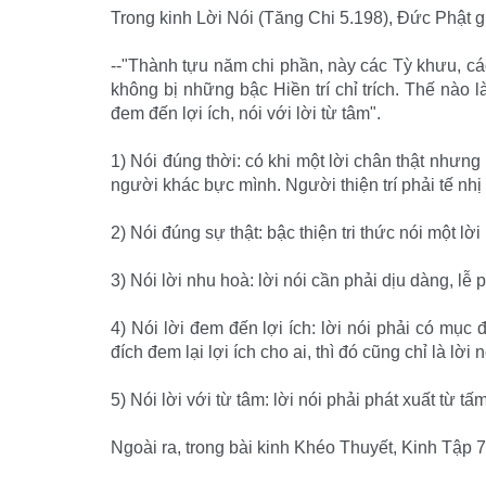
Trong kinh Lời Nói (Tăng Chi 5.198), Đức Phật gi
--"Thành tựu năm chi phần, này các Tỳ khưu, các 
không bị những bậc Hiền trí chỉ trích. Thế nào l
đem đến lợi ích, nói với lời từ tâm".
1) Nói đúng thời: có khi một lời chân thật nhưng
người khác bực mình. Người thiện trí phải tế nhị
2) Nói đúng sự thật: bậc thiện tri thức nói một lờ
3) Nói lời nhu hoà: lời nói cần phải dịu dàng, lễ
4) Nói lời đem đến lợi ích: lời nói phải có mục
đích đem lại lợi ích cho ai, thì đó cũng chỉ là lời
5) Nói lời với từ tâm: lời nói phải phát xuất từ t
Ngoài ra, trong bài kinh Khéo Thuyết, Kinh Tập 