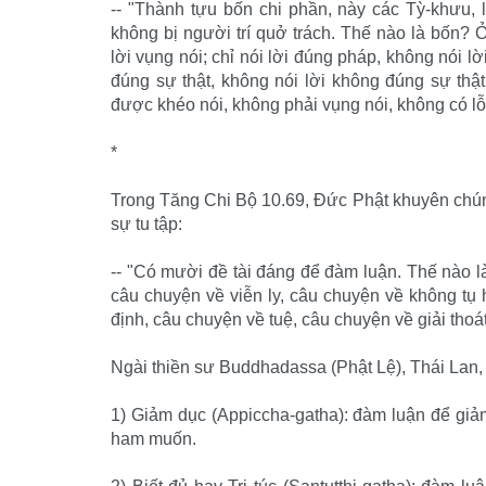
-- "Thành tựu bốn chi phần, này các Tỳ-khưu, 
không bị người trí quở trách. Thế nào là bốn? Ở
lời vụng nói; chỉ nói lời đúng pháp, không nói lời 
đúng sự thật, không nói lời không đúng sự thật
được khéo nói, không phải vụng nói, không có lỗi
*
Trong Tăng Chi Bộ 10.69, Đức Phật khuyên chúng t
sự tu tập:
-- "Có mười đề tài đáng để đàm luận. Thế nào l
câu chuyện về viễn ly, câu chuyện về không tụ 
định, câu chuyện về tuệ, câu chuyện về giải thoát,
Ngài thiền sư Buddhadassa (Phật Lệ), Thái Lan, g
1) Giảm dục (Appiccha-gatha): đàm luận để giả
ham muốn.