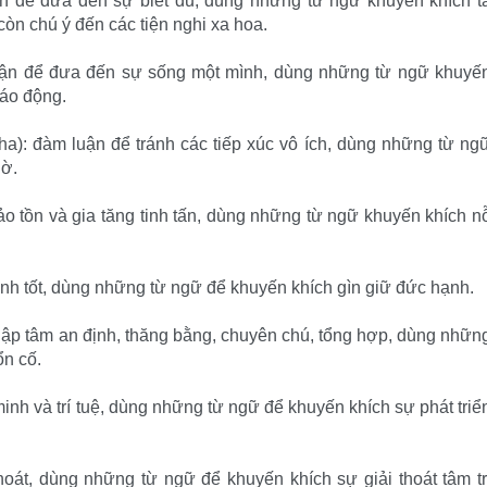
luận để đưa đến sự biết đủ, dùng những từ ngữ khuyến khích t
òn chú ý đến các tiện nghi xa hoa.
luận để đưa đến sự sống một mình, dùng những từ ngữ khuyế
náo động.
a): đàm luận để tránh các tiếp xúc vô ích, dùng những từ ng
iờ.
ảo tồn và gia tăng tinh tấn, dùng những từ ngữ khuyến khích n
hạnh tốt, dùng những từ ngữ để khuyến khích gìn giữ đức hạnh.
 lập tâm an định, thăng bằng, chuyên chú, tổng hợp, dùng nhữn
ổn cố.
minh và trí tuệ, dùng những từ ngữ để khuyến khích sự phát triể
 thoát, dùng những từ ngữ để khuyến khích sự giải thoát tâm tr