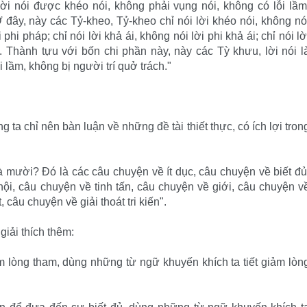
lời nói được khéo nói, không phải vụng nói, không có lỗi lầm
 đây, này các Tỷ-kheo, Tỷ-kheo chỉ nói lời khéo nói, không nó
phi pháp; chỉ nói lời khả ái, không nói lời phi khả ái; chỉ nói lờ
. Thành tựu với bốn chi phần này, này các Tỳ khưu, lời nói l
 lầm, không bị người trí quở trách."
a chỉ nên bàn luận về những đề tài thiết thực, có ích lợi tron
à mười? Đó là các câu chuyện về ít dục, câu chuyện về biết đủ
hội, câu chuyện về tinh tấn, câu chuyện về giới, câu chuyện v
 câu chuyện về giải thoát tri kiến".
iải thích thêm:
m lòng tham, dùng những từ ngữ khuyến khích ta tiết giảm lòn