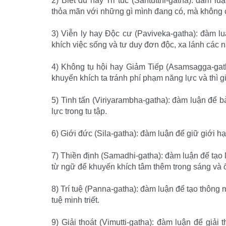
2) Biết đủ hay Tri túc (Santutthi-gatha): đàm 
thỏa mãn với những gì mình đang có, mà không c
3) Viễn ly hay Ðộc cư (Paviveka-gatha): đàm 
khích việc sống và tư duy đơn độc, xa lánh các 
4) Không tụ hội hay Giảm Tiếp (Asamsagga-gath
khuyến khích ta tránh phí phạm năng lực và thì g
5) Tinh tấn (Viriyarambha-gatha): đàm luận để b
lực trong tu tập.
6) Giới đức (Sila-gatha): đàm luận để giữ giới 
7) Thiền định (Samadhi-gatha): đàm luận để tạo
từ ngữ để khuyến khích tâm thêm trong sáng và 
8) Trí tuệ (Panna-gatha): đàm luận để tạo thông 
tuệ minh triết.
9) Giải thoát (Vimutti-gatha): đàm luận để giải