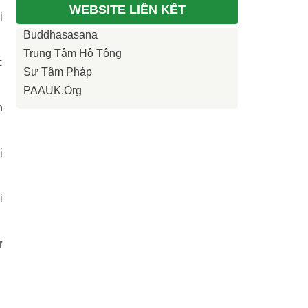
WEBSITE LIÊN KẾT
i
Buddhasasana
Trung Tâm Hộ Tông
c
Sư Tâm Pháp
PAAUK.org
n
i
i
ư