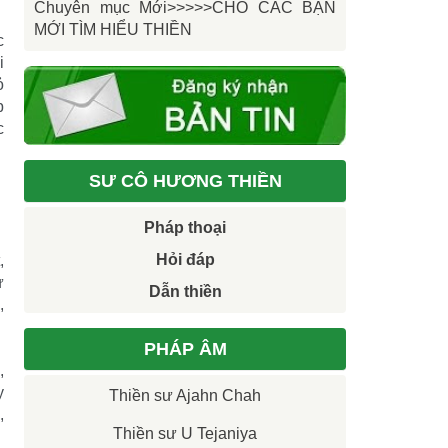
Chuyên mục Mới>>>>>CHO CÁC BẠN
MỚI TÌM HIỂU THIỀN
c
i
ỏ
p
c
SƯ CÔ HƯƠNG THIỀN
Pháp thoại
Hỏi đáp
,
ư
Dẫn thiền
,
PHÁP ÂM
,
y
Thiền sư Ajahn Chah
,
Thiền sư U Tejaniya