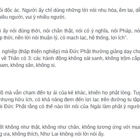
nói độc ác. Người ấy chỉ dùng những lời nói nhu hòa, êm tai, d
iều người, vui ý nhiều người.
ấy nói đúng thời, nói chân thật, nói có ý nghĩa, nói Pháp, nó
thời, nên lời nói thuận lý, có mạch lạc, hệ thống, lợi ích".
ện nghiệp (thập thiện nghiệp) mà Đức Phật thường giảng dạy ch
là về Thân có 3: các hành động không sát sanh, không trộm cắp
ham, không sân, không si.
 độ mà vẫn chạm đến tự ái của kẻ khác, khiến họ phật lòng. Tu
g nhưng hữu ích, có khả năng đem đến lợi lạc trên đường tu tập
i Đức Phật rằng có thể nào lời nói của Ngài làm phật ý ngườ
iết không như thật, không như chân, không tương ứng với mụ
 ưa, không thích, Như Lai không nói lời nói ấy.