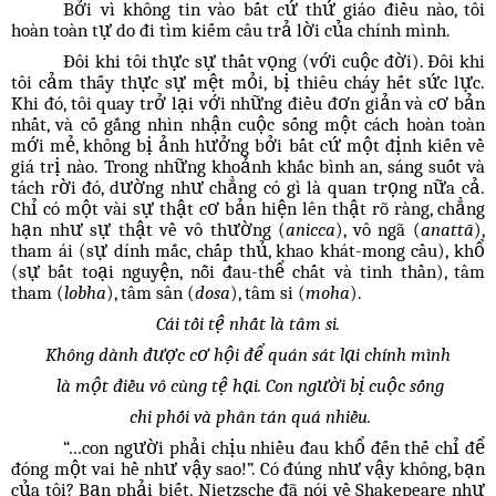
Bởi vì không tin vào bất cứ thứ giáo điều nào, tôi
hoàn toàn tự do đi tìm kiếm câu trả lời của chính mình.
Đôi khi tôi thực sự thất vọng (với cuộc đời). Đôi khi
tôi cảm thấy thực sự mệt mỏi, bị thiêu cháy hết sức lực.
Khi đó, tôi quay trở lại với những điều đơn giản và cơ bản
nhất, và cố gắng nhìn nhận cuộc sống một cách hoàn toàn
mới mẻ, không bị ảnh hưởng bởi bất cứ một định kiến về
giá trị nào. Trong những khoảnh khắc bình an, sáng suốt và
tách rời đó, dường như chẳng có gì là quan trọng nữa cả.
Chỉ có một vài sự thật cơ bản hiện lên thật rõ ràng, chẳng
hạn như sự thật về vô thường (
anicca
), vô ngã (
anattā
),
tham ái (sự dính mắc, chấp thủ, khao khát-mong cầu), khổ
(sự bất toại nguyện, nỗi đau-thể chất và tinh thần), tâm
tham (
lobha
), tâm sân (
dosa
), tâm si (
moha
).
Cái tồi tệ nhất là tâm si.
Không dành được cơ hội để quán sát lại chính mình
là một điều vô cùng tệ hại. Con người bị cuộc sống
chi phối và phân tán quá nhiều.
“…con người phải chịu nhiều đau khổ đến thế chỉ để
đóng một vai hề như vậy sao!”. Có đúng như vậy không, bạn
của tôi? Bạn phải biết. Nietzsche đã nói về Shakepeare như