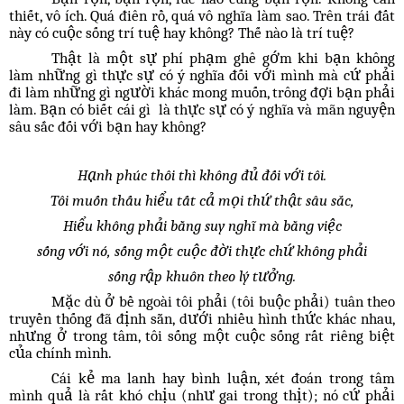
thiết, vô ích. Quá điên rồ, quá vô nghĩa làm sao. Trên trái đất
này có cuộc sống trí tuệ hay không? Thế nào là trí tuệ?
Thật là một sự phí phạm ghê gớm khi bạn không
làm những gì thực sự có ý nghĩa đối với mình mà cứ phải
đi làm những gì người khác mong muốn, trông đợi bạn phải
làm. Bạn có biết cái gì là thực sự có ý nghĩa và mãn nguyện
sâu sắc đối với bạn hay không?
Hạnh phúc thôi thì không đủ đối với tôi.
Tôi muốn thấu hiểu tất cả mọi thứ thật sâu sắc,
Hiểu không phải bằng suy nghĩ mà bằng việc
sống với nó, sống một cuộc đời thực chứ không phải
sống rập khuôn theo lý tưởng.
Mặc dù ở bề ngoài tôi phải (tôi buộc phải) tuân theo
truyền thống đã định sẵn, dưới nhiều hình thức khác nhau,
nhưng ở trong tâm, tôi sống một cuộc sống rất riêng biệt
của chính mình.
Cái kẻ ma lanh hay bình luận, xét đoán trong tâm
mình quả là rất khó chịu (như gai trong thịt); nó cứ phải