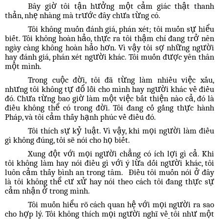
Bây giờ tôi tận hưởng một cảm giác thật thanh
thản, nhẹ nhàng mà trước đây chưa từng có.
Tôi không muốn đánh giá, phán xét; tôi muốn sự hiểu
biết. Tôi không hoàn hảo, thực ra tôi thậm chí đang trở nên
ngày càng không hoàn hảo hơn. Vì vậy tôi sợ những người
hay đánh giá, phán xét người khác. Tôi muốn được yên thân
một mình.
Trong cuộc đời, tôi đã từng làm nhiều việc xấu,
nhưng tôi không tự đổ lỗi cho mình hay người khác về điều
đó. Chưa từng bao giờ làm một việc bất thiện nào cả, đó là
điều không thể có trong đời. Tôi đang cố gắng thực hành
Pháp, và tôi cảm thấy hạnh phúc về điều đó.
Tôi thích sự kỷ luật. Vì vậy, khi mọi người làm điều
gì không đúng, tôi sẽ nói cho họ biết.
Xung đột với mọi người chẳng có ích lợi gì cả. Khi
tôi không làm hay nói điều gì với ý lừa dối người khác, tôi
luôn cảm thấy bình an trong tâm. Điều tôi muốn nói ở đây
là tôi không thể cư xử hay nói theo cách tôi đang thực sự
cảm nhận ở trong mình.
Tôi muốn hiểu rõ cách quan hệ với mọi người ra sao
cho hợp lý. Tôi không thích mọi người nghĩ về tôi như một