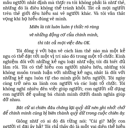
mẫu người nhất định mà thực ra tôi không phải là như thế,
nhưng đó là điều không thể tránh khỏi. Tất cả mọi người
trên thế giới đều hiểu sai về người khác. Và tôi vẫn thất
vọng khi họ hiểu đúng về mình.
Miễn là tôi luôn luôn ý thức rõ ràng
về những động cơ của chính mình,
thì tất cả mọi việc đều OK.
Tôi đồng ý với bạn về cách làm thế nào mà một kẻ
ngu có thể đạt tới một vị trí nào đó trong một tổ chức. Kinh
nghiệm đối với những kẻ ngu loại như vậy, tôi đã biết đủ
lắm rồi. Tôi có thể hiểu con người nhiều hơn, nhưng tôi
không muốn tranh luận với những kẻ ngu, nhất là đối với
những kẻ ngu luôn tự cho mình giỏi hơn người. Tôi ngày
càng trở nên xa lánh con người và các loại tổ chức. Tôi
không nghĩ nhiều đến việc giúp người; con người sử dụng
con người để quảng bá chính mình dưới danh nghĩa giúp
đỡ nhau.
Bất cứ ai chiến đấu chống lại quỷ dữ nên ghi nhớ: chớ
để chính mình cũng bị biến thành quỷ dữ trong cuộc chiến ấy.
Giống như có ai đó đã từng nói: “Cái gì? Một con
người vĩ đại ấy hả? Tôi chỉ thấy đó là một vai diễn thể hiện