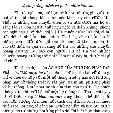
– vô cùng rỗng tuếch và phiền phức làm sao.
Khi tôi nghe một số bạn bè kể lại những gì người ta
nói về tôi, tôi không biết mình nên khóc hay nên cười nữa.
Thật là những câu chuyện điên rồ và nực cười mà họ đã
sáng tác ra. Con người thật ngu ngốc và điên khùng; không
còn nghi ngờ gì về điều đó
[56]
. Họ muốn được lừa dối, và họ
lừa dối chính bản thân mình. Tôi biết, về cơ bản họ là
những con người đơn giản và dễ mến; họ không muốn tin
vào sự thật, và quá sẵn sàng để tin vào những câu chuyện
hoang đường. Tại sao con người lại dễ tin vào những
chuyện hoang đường thế nhỉ? Làm như vậy họ được cái gì
cơ chứ?
Tôi thích đọc cuốn ẢO ẢNH CỦA PHƯƠNG PHÁP. Đức
Phật nói: “
Mā naya hetu
”, nghĩa là: “Đừng tin bất cứ điều gì
chỉ vì điều đó hợp với một hệ thống triết lý nào đó”. Phương
pháp hay hệ thống triết lý rất hay lừa mình; phương pháp
và hệ thống là sự phát minh của tâm con người. Tự nhiên
không vừa khít với bất cứ một hệ thống nào. Thậm chí ngay
cả Vi Diệu Pháp (
Abhidhamma
) cũng không thể diễn giải
các hiện tượng tự nhiên một cách đầy đủ; nó còn rất nhiều
thiếu sót. Tôi đọc, cố gắng hiểu, thử nghiệm và học hỏi được
điều gì đó từ những phương pháp đó. Tôi biết bạn thất vọng