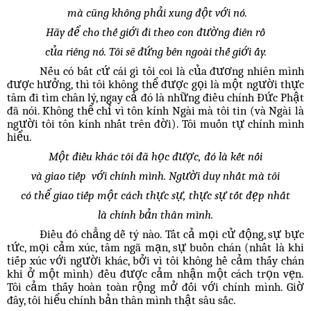
mà cũng không phải xung đột với nó.
Hãy để cho thế giới đi theo con đường điên rồ
của riêng nó. Tôi sẽ đứng bên ngoài thế giới ấy.
Nếu có bất cứ cái gì tôi coi là của đương nhiên mình
được hưởng, thì tôi không thể được gọi là một người thực
tâm đi tìm chân lý, ngay cả đó là những điều chính Đức Phật
đã nói. Không thể chỉ vì tôn kính Ngài mà tôi tin (và Ngài là
người tôi tôn kính nhất trên đời). Tôi muốn tự chính mình
hiểu.
Một điều khác tôi đã học được, đó là kết nối
và giao tiếp với chính mình. Người duy nhất mà tôi
có thể giao tiếp một cách thực sự, thực sự tốt đẹp nhất
là chính bản thân mình.
Điều đó chẳng dễ tý nào. Tất cả mọi cử động, sự bực
tức, mọi cảm xúc, tâm ngã mạn, sự buồn chán (nhất là khi
tiếp xúc với người khác, bởi vì tôi không hề cảm thấy chán
khi ở một mình) đều được cảm nhận một cách trọn vẹn.
Tôi cảm thấy hoàn toàn rộng mở đối với chính mình. Giờ
đây, tôi hiểu chính bản thân mình thật sâu sắc.