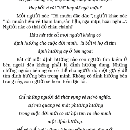
Hay bởi vì cái “tôi” hay sự ngã mạn?
Một người nói: “Tôi muốn đắc đạo!”, người khác nói:
“Tôi muốn hiểu về tham lam, sân hận, ngã mạn, hoài nghi…”.
Người nào có thái độ chân chánh?
Hầu hết tất cả mọi người không có
định hướng cho cuộc đời mình, là bởi vì họ đi tìm
định hướng ấy ở bên ngoài.
Bất cứ một định hướng nào con người tìm kiếm ở
bên ngoài đều không phải là định hướng đúng. Nhưng
những nguồn bên ngoài có thể cho người đó một gợi ý để
tìm định hướng bên trong mình. Không có định hướng bên
trong này, con người sẽ hoàn toàn lạc lối.
Chỉ những người đã thất vọng về sự vô nghĩa,
sự mù quáng và mất phương hướng
trong cuộc đời mới có cơ hội tìm ra cho mình
một định hướng.
Để có thể thất vọng về hoàn cảnh mình đang ở,