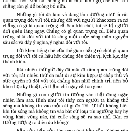
bỏ mà thôi. Mỗi lần buông bỏ là một lần ngộ, cho đến khi
chẳng còn gì để buông bỏ nữa.
Những gì tôi đã làm và đang làm dường như là rất
quan trọng đối với tôi, nhưng đối với người khác xem ra nó
chẳng có gì là quan trọng cả. Sau khi chết, tôi sẽ bị người
đời quên lãng ngay. Chẳng có gì quan trọng cả. Điều quan
trọng nhất đối với tôi là sống một cuộc sống mãn nguyện
sâu sắc và đầy ý nghĩa, ý nghĩa đối với tôi.
Lời khen tiếng chê của thế gian chẳng có chút gì quan
trọng đối với tôi cả, hầu hết chúng đều thiên vị, lệch lạc, đầy
thành kiến.
Rất nhiều thứ giờ đây đã mất đi tầm quan trọng đối
với tôi; rất nhiều thứ đã mất đi sự kìm kẹp, sự chấp thủ và
sức quyến rũ đối với tôi, chẳng hạn như chính trị, tiến bộ
khoa học kỹ thuật, và thậm chí ngay cả tôn giáo.
Những gì con người tin tưởng vào thật đáng ngạc
nhiên làm sao. Hình như tôi thấy con người ta không thể
sống mà không tin vào một cái gì đó. Tôi tự hỏi không biết
khi tôi sống mà không tin vào bất cứ loại tín ngưỡng hay hy
vọng, khát vọng nào, thì cuộc sống sẽ ra sao nhỉ. Bạn có
tưởng tượng ra điều đó không?
Bận rộn, bận rộn, lúc nào cũng bận rộn. Không cần