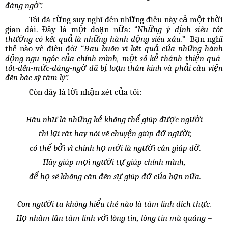
đáng ngờ”.
Tôi đã từng suy nghĩ đến những điều này cả một thời
gian dài. Đây là một đoạn nữa: “
Những ý định siêu tốt
thường có kết quả là những hành động siêu xấu.
” Bạn nghĩ
thế nào về điều đó? “
Đau buồn vì kết quả của những hành
động ngu ngốc của chính mình, một số kẻ thánh thiện quá-
tốt-đến-mức-đáng-ngờ đã bị loạn thần kinh và phải cầu viện
đến bác sỹ tâm lý”.
Còn đây là lời nhận xét của tôi:
Hầu như là những kẻ không thể giúp được người
thì lại rất hay nói về chuyện giúp đỡ người;
có thể bởi vì chính họ mới là người cần giúp đỡ.
Hãy giúp mọi người tự giúp chính mình,
để họ sẽ không cần đến sự giúp đỡ của bạn nữa.
Con người ta không hiểu thế nào là tâm linh đích thực.
Họ nhầm lẫn tâm linh với lòng tin, lòng tin mù quáng –