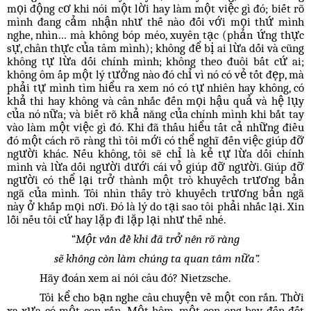
mọi động cơ khi nói một lời hay làm một việc gì đó; biết rõ
mình đang cảm nhận như thế nào đối với mọi thứ mình
nghe, nhìn… mà không bóp méo, xuyên tạc (phản ứng thực
sự, chân thực của tâm mình); không để bị ai lừa dối và cũng
không tự lừa dối chính mình; không theo đuôi bất cứ ai;
không ôm ấp một lý tưởng nào đó chỉ vì nó có vẻ tốt đẹp, mà
phải tự mình tìm hiểu ra xem nó có tự nhiên hay không, có
khả thi hay không và cân nhắc đến mọi hậu quả và hệ lụy
của nó nữa; và biết rõ khả năng của chính mình khi bắt tay
vào làm một việc gì đó. Khi đã thấu hiểu tất cả những điều
đó một cách rõ ràng thì tôi mới có thể nghĩ đến việc giúp đỡ
người khác. Nếu không, tôi sẽ chỉ là kẻ tự lừa dối chính
mình và lừa dối người dưới cái vỏ giúp đỡ người. Giúp đỡ
người có thể lại trở thành một trò khuyếch trương bản
ngã của mình. Tôi nhìn thấy trò khuyếch trương bản ngã
này ở khắp mọi nơi. Đó là lý do tại sao tôi phải nhắc lại. Xin
lỗi nếu tôi cứ hay lặp đi lặp lại như thế nhé.
“
Một vấn đề khi đã trở nên rõ ràng
sẽ không còn làm chúng ta quan tâm nữa”.
Hãy đoán xem ai nói câu đó? Nietzsche.
Tôi kể cho bạn nghe câu chuyện về một con rắn. Thời
xa xưa có một con rắn. Một hôm, một con ong bay đến đốt