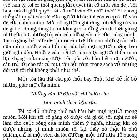
(về tâm lý, tôi có thói quen giải quyết tất cả mọi vấn đề). Tôi
là ai mà đi giải quyết tất cả mọi vấn đề như thế? Tôi không
thể giải quyết vấn đề của người khác; tôi còn có quá đủ vấn
đề của chính mình. Một số người nghĩ rằng tôi chẳng có vấn
đề gì hết. Đúng, đúng là tôi không có những vấn đề loại giống
như của họ, nhưng tôi vẫn có những vấn đề của riêng mình.
Tôi cố gắng hết sức để tìm ra câu trả lời cho những câu hỏi
của mình, những câu hỏi mà hầu hết mọi người chẳng bao
giờ nghĩ đến. Những câu trả lời làm mọi người thỏa mãn
lại không thỏa mãn được tôi. Đối với hầu hết mọi người,
câu trả lời cho tất cả mọi câu hỏi nằm trong sách vở, nhưng
đối với tôi thì không phải như thế.
Một tòa lâu đài cát, gió thổi bay. Thật khó để từ bỏ
những giấc mơ của mình.
Những vấn đề vụn vặt chỉ khiến cho
tâm mình thêm bận rộn.
Tôi có đủ những thứ mà hầu hết mọi người mong
muốn. Mỗi khi tôi cố gắng có được cái gì đó, tôi nghĩ nó sẽ
làm cho cuộc sống của mình thêm ý nghĩa, nhưng khi có
được những gì mình muốn, tôi lại thấy nó thật là phù
phiếm, chỉ là một viên đá lót đường, một thứ nữa để buông