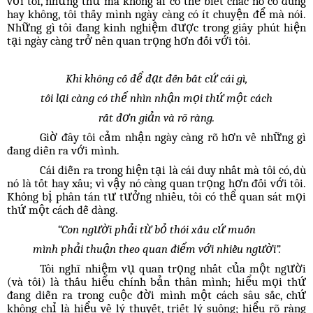
với tôi, những thứ mà không ai có thể biết chắc nó có đúng
hay không, tôi thấy mình ngày càng có ít chuyện để mà nói.
Những gì tôi đang kinh nghiệm được trong giây phút hiện
tại ngày càng trở nên quan trọng hơn đối với tôi.
Khi không cố để đạt đến bất cứ cái gì,
tôi lại càng có thể nhìn nhận mọi thứ một cách
rất đơn giản và rõ ràng.
Giờ đây tôi cảm nhận ngày càng rõ hơn về những gì
đang diễn ra với mình.
Cái diễn ra trong hiện tại là cái duy nhất mà tôi có, dù
nó là tốt hay xấu; vì vậy nó càng quan trọng hơn đối với tôi.
Không bị phân tán tư tưởng nhiều, tôi có thể quan sát mọi
thứ một cách dễ dàng.
“Con người phải từ bỏ thói xấu cứ muốn
mình phải thuận theo quan điểm với nhiều người”.
Tôi nghĩ nhiệm vụ quan trọng nhất của một người
(và tôi) là thấu hiểu chính bản thân mình; hiểu mọi thứ
đang diễn ra trong cuộc đời mình một cách sâu sắc, chứ
không chỉ là hiểu về lý thuyết, triết lý suông; hiểu rõ ràng