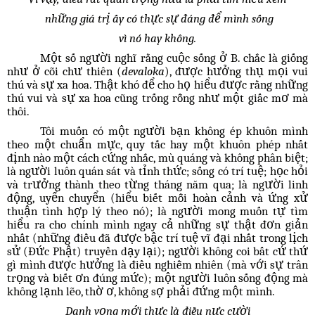
những giá trị ấy có thực sự đáng để mình sống
vì nó hay không.
Một số người nghĩ rằng cuộc sống ở B. chắc là giống
như ở cõi chư thiên (
devaloka
), được hưởng thụ mọi vui
thú và sự xa hoa. Thật khó để cho họ hiểu được rằng những
thú vui và sự xa hoa cũng trống rỗng như một giấc mơ mà
thôi.
Tôi muốn có một người bạn không ép khuôn mình
theo một chuẩn mực, quy tắc hay một khuôn phép nhất
định nào một cách cứng nhắc, mù quáng và không phân biệt;
là người luôn quán sát và tỉnh thức; sống có trí tuệ; học hỏi
và trưởng thành theo từng tháng năm qua; là người linh
động, uyển chuyển (hiểu biết mỗi hoàn cảnh và ứng xử
thuận tình hợp lý theo nó); là người mong muốn tự tìm
hiểu ra cho chính mình ngay cả những sự thật đơn giản
nhất (những điều đã được bậc trí tuệ vĩ đại nhất trong lịch
sử (Đức Phật) truyền dạy lại); người không coi bất cứ thứ
gì mình được hưởng là điều nghiễm nhiên (mà với sự trân
trọng và biết ơn đúng mức); một người luôn sống động mà
không lạnh lẽo, thờ ơ, không sợ phải đứng một mình.
Danh vọng mới thực là điều nực cười