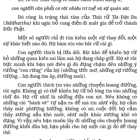
con người cần phải có rất nhiều trí tuệ và sự quán sát.
Đó cũng là trạng thái tâm của Thái tử Tất-Đạt-Đa
(
Siddhattha)
khi ngài bỏ cung điện đi xuất gia để trở thành
Đức Phật.
Một số người chỉ đi tìm kiếm một sự thay đổi, một
sự khác biệt nào đó. Họ bám víu vào bất cứ cái gì.
Con người thích bị lừa dối. Rất khó để khiến họ từ
bỏ những quan kiến sai lầm mà họ đang chấp giữ. Họ sẽ rất
bực mình khi bạn nói điều gì đó đụng chạm đến những ý
tưởng “con cưng” của họ (những ước mơ, những sự tưởng
tượng… họ đang ôm ấp, dưỡng nuôi).
Con người thích tin vào những chuyện hoang đường,
tôi nghĩ. Không gì có thể khiến họ từ bỏ lòng tin vào những
thứ đó. Họ cứ như là những đứa con nít. Nếu không có
những cái “bánh vẽ” tự nặn ra để mà tin như vậy, họ cảm
thấy mất phương hướng; không có nó, cuộc đời họ cảm
thấy xương xẩu khó nuốt, như một khúc xương khô vô
dụng. Vì vậy, nếu bạn muốn lấy đi những câu chuyện hoang
đường khỏi đầu họ, bạn phải cho họ một cái gì đó để thay
thế.