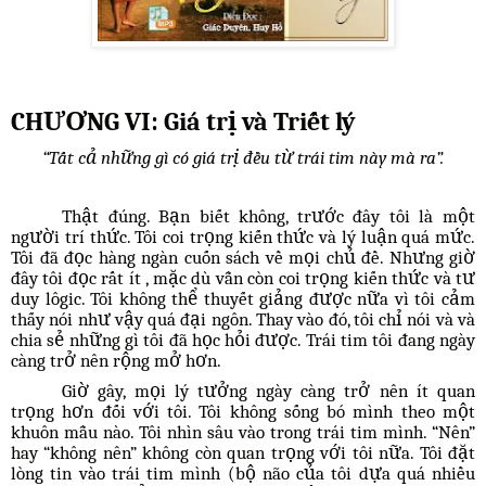
CHƯƠNG VI: Giá trị và Triết lý
“Tất cả những gì có giá trị đều từ trái tim này mà ra”.
Thật đúng. Bạn biết không, trước đây tôi là một
người trí thức. Tôi coi trọng kiến thức và lý luận quá mức.
Tôi đã đọc hàng ngàn cuốn sách về mọi chủ đề. Nhưng giờ
đây tôi đọc rất ít , mặc dù vẫn còn coi trọng kiến thức và tư
duy lôgic. Tôi không thể thuyết giảng được nữa vì tôi cảm
thấy nói như vậy quá đại ngôn. Thay vào đó, tôi chỉ nói và và
chia sẻ những gì tôi đã học hỏi được. Trái tim tôi đang ngày
càng trở nên rộng mở hơn.
Giờ gây, mọi lý tưởng ngày càng trở nên ít quan
trọng hơn đối với tôi. Tôi không sống bó mình theo một
khuôn mẫu nào. Tôi nhìn sâu vào trong trái tim mình. “Nên”
hay “không nên” không còn quan trọng với tôi nữa. Tôi đặt
lòng tin vào trái tim mình (bộ não của tôi dựa quá nhiều