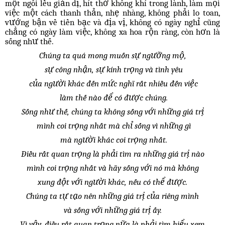
một ngôi lều giản dị, hít thở không khí trong lành, làm mọi
việc một cách thanh thản, nhẹ nhàng, không phải lo toan,
vướng bận về tiền bạc và địa vị, không có ngày nghỉ cũng
chẳng có ngày làm việc, không xa hoa rộn ràng, còn hơn là
sống như thế.
Chúng ta quá mong muốn sự ngưỡng mộ,
sự công nhận, sự kính trọng và tình yêu
của người khác đến mức nghĩ rất nhiều đến việc
làm thế nào để có được chúng.
Sống như thế, chúng ta không sống với những giá trị
mình coi trọng nhất mà chỉ sống vì những gì
mà người khác coi trọng nhất.
Điều rất quan trọng là phải tìm ra những giá trị nào
mình coi trọng nhất và hãy sống với nó mà không
xung đột với người khác, nếu có thể được.
Chúng ta tự tạo nên những giá trị của riêng mình
và sống với những giá trị ấy.
Vì vậy, điều rất quan trọng nữa là phải tìm hiểu xem