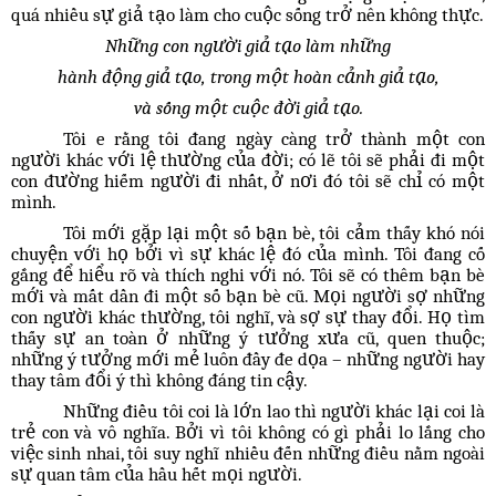
quá nhiều sự giả tạo làm cho cuộc sống trở nên không thực.
Những con người giả tạo làm những
hành động giả tạo, trong một hoàn cảnh giả tạo,
và sống một cuộc đời giả tạo.
Tôi e rằng tôi đang ngày càng trở thành một con
người khác với lệ thường của đời; có lẽ tôi sẽ phải đi một
con đường hiếm người đi nhất, ở nơi đó tôi sẽ chỉ có một
mình.
Tôi mới gặp lại một số bạn bè, tôi cảm thấy khó nói
chuyện với họ bởi vì sự khác lệ đó của mình. Tôi đang cố
gắng để hiểu rõ và thích nghi với nó. Tôi sẽ có thêm bạn bè
mới và mất dần đi một số bạn bè cũ. Mọi người sợ những
con người khác thường, tôi nghĩ, và sợ sự thay đổi. Họ tìm
thấy sự an toàn ở những ý tưởng xưa cũ, quen thuộc;
những ý tưởng mới mẻ luôn đầy đe dọa – những người hay
thay tâm đổi ý thì không đáng tin cậy.
Những điều tôi coi là lớn lao thì người khác lại coi là
trẻ con và vô nghĩa. Bởi vì tôi không có gì phải lo lắng cho
việc sinh nhai, tôi suy nghĩ nhiều đến những điều nằm ngoài
sự quan tâm của hầu hết mọi người.