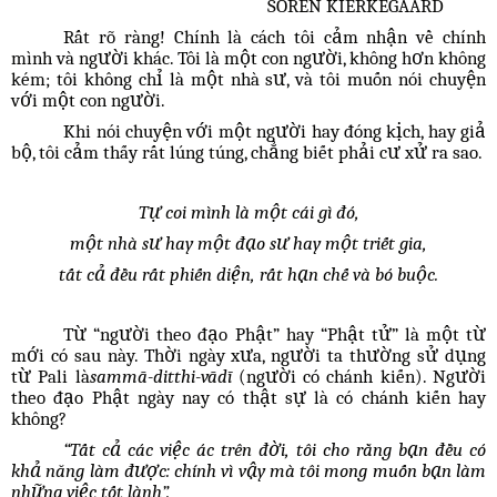
SOREN KIERKEGAARD
Rất rõ ràng! Chính là cách tôi cảm nhận về chính
mình và người khác. Tôi là một con người, không hơn không
kém; tôi không chỉ là một nhà sư, và tôi muốn nói chuyện
với một con người.
Khi nói chuyện với một người hay đóng kịch, hay giả
bộ, tôi cảm thấy rất lúng túng, chẳng biết phải cư xử ra sao.
Tự coi mình là một cái gì đó,
một nhà sư hay một đạo sư hay một triết gia,
tất cả đều rất phiến diện, rất hạn chế và bó buộc.
Từ “người theo đạo Phật” hay “Phật tử” là một từ
mới có sau này. Thời ngày xưa, người ta thường sử dụng
từ Pali là
sammā-ditthi-vādī
(người có chánh kiến). Người
theo đạo Phật ngày nay có thật sự là có chánh kiến hay
không?
“Tất cả các việc ác trên đời, tôi cho rằng bạn đều có
khả năng làm được: chính vì vậy mà tôi mong muốn bạn làm
những việc tốt lành”.