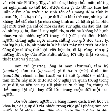
về triết học Phương Tây, và tôi cũng không thỏa mãn, những
tôi nghĩ mình có thể học được điều gì đó từ nó. Hầu hết
luận điểm của triết học sinh tồn đều mang đậm tính bi
quan. Họ cho bạn thấy cuộc đời đau khổ thế nào, nhưng lại
không thể chỉ cho bạn cách sống bình an và hạnh phúc. Hầu
hết mọi triết gia chỉ có mỗi cái đầu suy nghĩ, cái đầu đất. Tất
cả những gì họ làm là suy nghĩ; thậm chí họ không hề hạnh
phúc, và rất nhiều người trong số họ đã phát điên. Nhiều
người chẳng nghĩ ngợi nhiều, chẳng bao giờ đọc triết lý,
nhưng họ lại hạnh phúc hơn hầu hết mấy nhà triết học kia.
Càng đọc những thể loại triết học đó, tôi lại càng trân quý
những lời dạy của Đức Phật, những lời dạy thật vô cùng
thiết thực và ý nghĩa.
Tâm từ (
mettā
), lòng bi mẫn (
karunā
), tâm hỷ
(
muditā
), tâm xả (
upekkhā
), giới hạnh (
sīla
), định tâm
(
samādhi
), chánh niệm (
sati
) và trí tuệ (
paññā
) – những
tâm thiện này mới thực sự có ý nghĩa và quan trọng trong
cuộc đời, và nếu con người phát triển chúng lên, chúng có
thể mang lại sự thay đổi lớn trong cuộc đời một con
người.
Đối với nhiều người, và bằng nhiều cách, triết học và
khoa học đã giúp đỡ rất nhiều trong việc giải phóng tâm con
người khỏi những giáo điều và mê tín. Đó là điều tốt đẹp