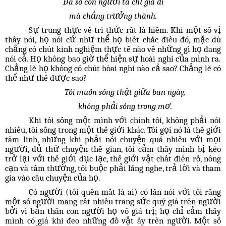
Đa số con người ta chỉ già đi
mà chẳng trưởng thành.
Sự trung thực về tri thức rất là hiếm. Khi một số vị
thầy nói, họ nói cứ như thể họ biết chắc điều đó, mặc dù
chẳng có chút kinh nghiệm thực tế nào về những gì họ đang
nói cả. Họ không bao giờ thể hiện sự hoài nghi của mình ra.
Chẳng lẽ họ không có chút hòai nghi nào cả sao? Chẳng lẽ có
thể như thế được sao?
Tôi muốn sống thật giữa ban ngày,
không phải sống trong mơ.
Khi tôi sống một mình với chính tôi, không phải nói
nhiều, tôi sống trong một thế giới khác. Tôi gọi nó là thế giới
tâm linh, nhưng khi phải nói chuyện quá nhiều với mọi
người, đủ thứ chuyện thế gian, tôi cảm thấy mình bị kéo
trở lại với thế giới dục lạc, thế giới vật chất điên rồ, nông
cạn và tầm thường, tôi buộc phải lắng nghe, trả lời và tham
gia vào câu chuyện của họ.
Có người (tôi quên mất là ai) có lần nói với tôi rằng
một số người mang rất nhiều trang sức quý giá trên người
bởi vì bản thân con người họ vô giá trị; họ chỉ cảm thấy
mình có giá khi đeo những đồ vật ấy trên người. Một số