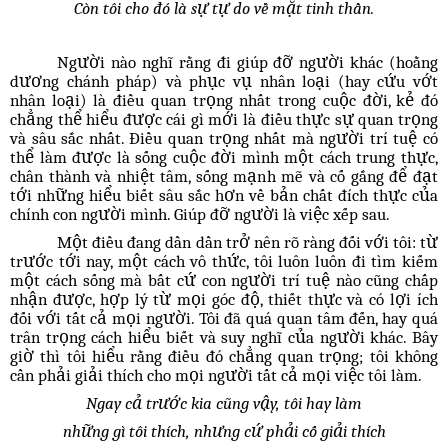
Còn tôi cho đó là sự tự do về mặt tinh thần.
Người nào nghĩ rằng đi giúp đỡ người khác (hoằng
dương chánh pháp) và phục vụ nhân loại (hay cứu vớt
nhân loại) là điều quan trọng nhất trong cuộc đời, kẻ đó
chẳng thể hiểu được cái gì mới là điều thực sự quan trọng
và sâu sắc nhất. Điều quan trọng nhất mà người trí tuệ có
thể làm được là sống cuộc đời mình một cách trung thực,
chân thành và nhiệt tâm, sống mạnh mẽ và cố gắng để đạt
tới những hiểu biết sâu sắc hơn về bản chất đích thực của
chính con người mình. Giúp đỡ người là việc xếp sau.
Một điều đang dần dần trở nên rõ ràng đối với tôi: từ
trước tới nay, một cách vô thức, tôi luôn luôn đi tìm kiếm
một cách sống mà bất cứ con người trí tuệ nào cũng chấp
nhận được, hợp lý từ mọi góc độ, thiết thực và có lợi ích
đối với tất cả mọi người. Tôi đã quá quan tâm đến, hay quá
trân trọng cách hiểu biết và suy nghĩ của người khác. Bây
giờ thì tôi hiểu rằng điều đó chẳng quan trọng; tôi không
cần phải giải thích cho mọi người tất cả mọi việc tôi làm.
Ngay cả trước kia cũng vậy, tôi hay làm
những gì tôi thích, nhưng cứ phải cố giải thích