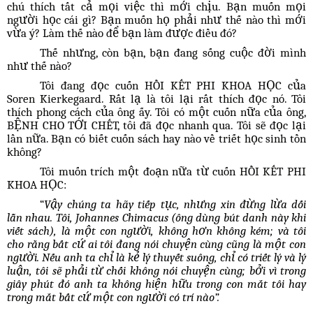
chú thích tất cả mọi việc thì mới chịu. Bạn muốn mọi
người học cái gì? Bạn muốn họ phải như thế nào thì mới
vừa ý? Làm thế nào để bạn làm được điều đó?
Thế nhưng, còn bạn, bạn đang sống cuộc đời mình
như thế nào?
Tôi đang đọc cuốn HỒI KẾT PHI KHOA HỌC của
Soren Kierkegaard. Rất lạ là tôi lại rất thích đọc nó. Tôi
thích phong cách của ông ấy. Tôi có một cuốn nữa của ông,
BỆNH CHO TỚI CHẾT, tôi đã đọc nhanh qua. Tôi sẽ đọc lại
lần nữa. Bạn có biết cuốn sách hay nào về triết học sinh tồn
không?
Tôi muốn trích một đoạn nữa từ cuốn HỒI KẾT PHI
KHOA HỌC:
“
Vậy chúng ta hãy tiếp tục, nhưng xin đừng lừa dối
lẫn nhau. Tôi, Johannes Chimacus (ông dùng bút danh này khi
viết sách), là một con người, không hơn không kém; và tôi
cho rằng bất cứ ai tôi đang nói chuyện cùng cũng là một con
người. Nếu anh ta chỉ là kẻ lý thuyết suông, chỉ có triết lý và lý
luận, tôi sẽ phải từ chối không nói chuyện cùng; bởi vì trong
giây phút đó anh ta không hiện hữu trong con mắt tôi hay
trong mắt bất cứ một con người có trí nào”.