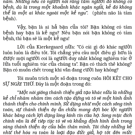
năm. Nhưng nếu có người nói rằng tâm người đó không có
bệnh, dù là trong một khoảnh khắc ngắn ngủi, kẻ đó không
thể là một ai khác ngoài một kẻ ngu
”. (phiền não là tâm
bệnh).
Vậy, bạn là ai hả bạn của tôi? Bạn không có tâm
bệnh hay bạn là kẻ ngu? Nếu bạn nói bạn không có tâm
bệnh, thì bạn sẽ là một kẻ ngu!
Lời của Kierkegaard nữa: “Có cái gì đó khác người
luôn luôn là điều tốt. Tôi chẳng yêu cầu một điều gì hơn là
được mọi người coi là người duy nhất không nghiêm túc ở
lứa tuổi nghiêm túc của chúng ta”. Bạn có thích thế không?
Bạn có muốn chết trong khi vẫn đang cười hay không?
Tôi muốn trích một số đoạn trong cuốn HỒI KẾT CHO
SỰ NGÂY THƠ. Đây là một đoạn trong đó:
“
Một nòi giống thánh thiện giả tạo khác nữa là những
kẻ chỉ nhăm nhăm tìm cách tạo dựng và tô vẽ một hình ảnh
thánh thiện cho chính mình. Sử dụng như một cách sống tính
toán, sự thánh thiện ấy ẩn chứa mong đợi bóc lột người
khác bằng cách lợi dụng lòng kính tín của họ. Song mục đích
chính vẫn là để tiếp tục tô vẽ và khẳng định hình ảnh trong
sáng thánh thiện ấy của bản thân mình. Tôi thấy những kẻ
như thế hóa ra toàn là loại đạo đức giả, họ tốt đến mức