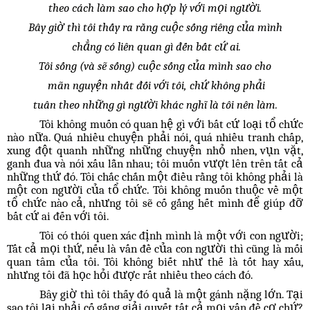
theo cách làm sao cho hợp lý với mọi người.
Bây giờ thì tôi thấy ra rằng cuộc sống riêng của mình
chẳng có liên quan gì đến bất cứ ai.
Tôi sống (và sẽ sống) cuộc sống của mình sao cho
mãn nguyện nhất đối với tôi, chứ không phải
tuân theo những gì người khác nghĩ là tôi nên làm.
Tôi không muốn có quan hệ gì với bất cứ loại tổ chức
nào nữa. Quá nhiều chuyện phải nói, quá nhiều tranh chấp,
xung đột quanh những những chuyện nhỏ nhen, vụn vặt,
ganh đua và nói xấu lẫn nhau; tôi muốn vượt lên trên tất cả
những thứ đó. Tôi chắc chắn một điều rằng tôi không phải là
một con người của tổ chức. Tôi không muốn thuộc về một
tổ chức nào cả, nhưng tôi sẽ cố gắng hết mình để giúp đỡ
bất cứ ai đến với tôi.
Tôi có thói quen xác định mình là một với con người;
Tất cả mọi thứ, nếu là vấn đề của con người thì cũng là mối
quan tâm của tôi. Tôi không biết như thế là tốt hay xấu,
nhưng tôi đã học hỏi được rất nhiều theo cách đó.
Bây giờ thì tôi thấy đó quả là một gánh nặng lớn. Tại
sao tôi lại phải cố gắng giải quyết tất cả mọi vấn đề cơ chứ?