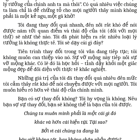
lý tưởng của chính anh ta mà thôi”. Có quá nhiều việc chúng
ta làm chỉ là để chứng tỏ cho mọi người thấy mình không
phải là một kẻ ngu, một gã khờ!
Tôi đang thay đổi quá nhanh, đến nỗi rất khó để nói
được năm tới quan điểm và thái độ của tôi (đối với mọi
thứ) sẽ như thế nào. Tôi đã phát hiện ra rất nhiều loại lý
tưởng là không thực tế. Tôi sẽ dạy cái gì đây?
Tiến trình thay đổi trong tôi vẫn đang tiếp tục; tôi
không muốn can thiệp vào nó. Sự vỡ mộng này tiếp nối sự
vỡ mộng khác. Có lẽ đó là học hỏi – tỉnh dậy khỏi một giấc
mộng đẹp để đối diện với thực tế khắc nghiệt.
Những giá trị của tôi đã thay đổi quá nhiều đến mức
tôi cảm thấy rất khó để nói chuyện được với mọi người. Tôi
muốn hiểu rõ hơn về thái độ của chính mình.
Bạn có sợ thay đổi không? Tôi hy vọng là không. Nếu
bạn sợ sự thay đổi, bạn sẽ không thể là bạn của tôi được.
Chúng ta muốn mình phải là một cái gì đó
khác và hơn cái hiện tại. Tại sao?
Bởi vì cái chúng ta đang là
bây giờ không tốt, hay không chấp nhận được?