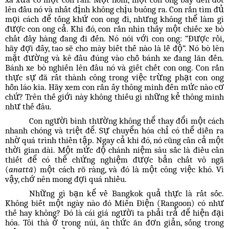
lên đầu nó và nhất định không chịu buông ra. Con rắn tìm đủ
mọi cách để tống khứ con ong đi, nhưng không thể làm gì
được con ong cả. Khi đó, con rắn nhìn thấy một chiếc xe bò
chất đầy hàng đang đi đến. Nó nói với con ong: “Được rồi,
hãy đợi đấy, tao sẽ cho mày biết thế nào là lễ độ”. Nó bò lên
mặt đường và kê đầu đúng vào chỗ bánh xe đang lăn đến.
Bánh xe bò nghiến lên đầu nó và giết chết con ong. Con rắn
thực sự đã rất thành công trong việc trừng phạt con ong
hỗn láo kia. Hãy xem con rắn ấy thông minh đến mức nào cơ
chứ? Trên thế giới này không thiếu gì những kẻ thông minh
như thế đâu.
Con người bình thường không thể thay đổi một cách
nhanh chóng và triệt để. Sự chuyển hóa chỉ có thể diễn ra
nhờ quá trình thiền tập. Ngay cả khi đó, nó cũng cần cả một
thời gian dài. Một mức độ chánh niệm sâu sắc là điều cần
thiết để có thể chứng nghiệm được bản chất vô ngã
(
anattā
) một cách rõ ràng, và đó là một công việc khó. Vì
vậy, chớ nên mong đợi quá nhiều.
Những gì bạn kể về Bangkok quả thực là rất sốc.
Không biết một ngày nào đó Miến Điện (Rangoon) có như
thế hay không? Đó là cái giá người ta phải trả để hiện đại
hóa. Tôi thà ở trong núi, ăn thức ăn đơn giản, sống trong