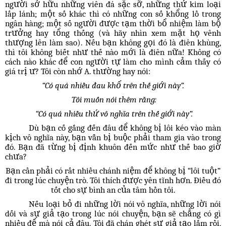
người sở hữu những viên đá sặc sỡ, những thứ kim loại
lấp lánh; một số khác thì có những con số khổng lồ trong
ngân hàng; một số người được tạm thời bổ nhiệm làm bộ
trưởng hay tổng thống (và hãy nhìn xem mặt họ vênh
thượng lên làm sao). Nếu bạn không gọi đó là điên khùng,
thì tôi không biết như thế nào mới là điên nữa! Không có
cách nào khác để con người tự làm cho mình cảm thấy có
giá trị ư? Tôi còn nhớ A. thường hay nói:
“Có quá nhiều đau khổ trên thế giới này”.
Tôi muốn nói thêm rằng:
“Có quá nhiều thứ vô nghĩa trên thế giới này”.
Dù bạn cố gắng đến đâu để không bị lôi kéo vào màn
kịch vô nghĩa này, bạn vẫn bị buộc phải tham gia vào trong
đó. Bạn đã từng bị định khuôn đến mức như thế bao giờ
chưa?
Bạn cần phải có rất nhiều chánh niệm để không bị “lôi tuột”
đi trong lúc chuyện trò. Tôi thích được yên tĩnh hơn. Điều đó
tốt cho sự bình an của tâm hồn tôi.
Nếu loại bỏ đi những lời nói vô nghĩa, những lời nói
dối và sự giả tạo trong lúc nói chuyện, bạn sẽ chẳng có gì
nhiều để mà nói cả đâu. Tôi đã chán ghét sự giả tạo lắm rồi,