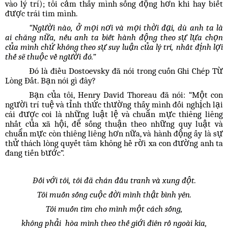
vào lý trí); tôi cảm thấy mình sống động hơn khi hay biết
được trái tim mình.
“Người nào, ở mọi nơi và mọi thời đại, dù anh ta là
ai chăng nữa, nếu anh ta biết hành động theo sự lựa chọn
của mình chứ không theo sự suy luận của lý trí, nhất định lợi
thế sẽ thuộc về người đó.”
Đó là điều Dostoevsky đã nói trong cuốn Ghi Chép Từ
Lòng Đất. Bạn nói gì đây?
Bạn của tôi, Henry David Thoreau đã nói: “Một con
người trí tuệ và tỉnh thức thường thấy mình đối nghịch lại
cái được coi là những luật lệ và chuẩn mực thiêng liêng
nhất của xã hội, để sống thuận theo những quy luật và
chuẩn mực còn thiêng liêng hơn nữa, và hành động ấy là sự
thử thách lòng quyết tâm không hề rời xa con đường anh ta
đang tiến bước”.
Đối với tôi, tôi đã chán đấu tranh và xung đột.
Tôi muốn sống cuộc đời mình thật bình yên.
Tôi muốn tìm cho mình một cách sống,
không phải hòa mình theo thế giới điên rồ ngoài kia,