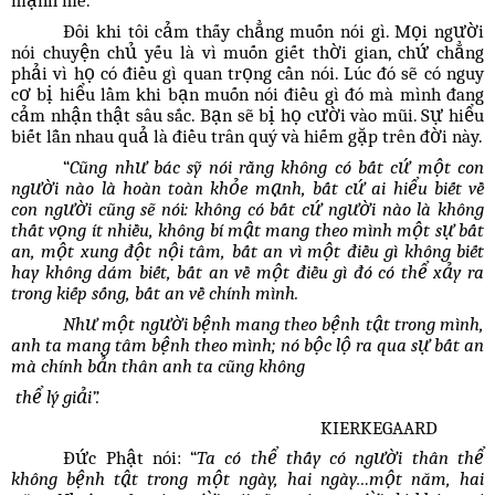
Đôi khi tôi cảm thấy chẳng muốn nói gì. Mọi người
nói chuyện chủ yếu là vì muốn giết thời gian, chứ chẳng
phải vì họ có điều gì quan trọng cần nói. Lúc đó sẽ có nguy
cơ bị hiểu lầm khi bạn muốn nói điều gì đó mà mình đang
cảm nhận thật sâu sắc. Bạn sẽ bị họ cười vào mũi. Sự hiểu
biết lẫn nhau quả là điều trân quý và hiếm gặp trên đời này.
“
Cũng như bác sỹ nói rằng không có bất cứ một con
người nào là hoàn toàn khỏe mạnh, bất cứ ai hiểu biết về
con người cũng sẽ nói: không có bất cứ người nào là không
thất vọng ít nhiều, không bí mật mang theo mình một sự bất
an, một xung đột nội tâm, bất an vì một điều gì không biết
hay không dám biết, bất an về một điều gì đó có thể xảy ra
trong kiếp sống, bất an về chính mình.
Như một người bệnh mang theo bệnh tật trong mình,
anh ta mang tâm bệnh theo mình; nó bộc lộ ra qua sự bất an
mà chính bản thân anh ta cũng không
thể lý giải”.
KIERKEGAARD
Đức Phật nói: “
Ta có thể thấy có người thân thể
không bệnh tật trong một ngày, hai ngày…một năm, hai