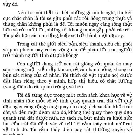
vậy đó.
Nếu tôi nói thật ra hết những gì mình nghĩ, thì kết
cục chắc chắn là tôi sẽ gặp phải rắc rối. Sống trung thực và
thẳng thắn không phải là dễ. Tôi muốn ngày càng sống thật
hơn và cởi mở hơn, nhưng tôi không muốn gặp phải rắc rối.
Tôi phải học cách im lặng, hoặc sẽ trở thành một đạo sỹ.
Trong cái thế giới siêu bận, siêu thanh, siêu chi phối
và phù phiếm này, có hy vọng nào để phần lớn con người
trở thành người tỉnh được không?
Con người đang trở nên rất giống với quần áo may
sẵn – cùng một kiểu rập khuôn, rẻ, và nhanh hỏng, không có
bản sắc riêng của cá nhân. Tôi thích đồ vật (quần áo) được
đặt làm riêng theo ý mình, hợp thị hiếu, có chất lượng
(vâng, điều đó rất quan trọng), và bền.
Tôi đã từng đọc trong một cuốn sách khoa học về vệ
tinh nhân tạo: một số vệ tinh quay quanh trái đất với quỹ
đạo ngày càng rộng; càng quay nó càng tách xa dần khỏi trái
đất, và đến một điểm nào đó, không thể quay theo quỹ đạo
quanh trái đất được nữa, nó tách ra, bứt mình ra khỏi sức
hút của trái đất để đi vào vũ trụ. Tôi cảm thấy mình như cái
vệ tinh đó. Tôi cảm thấy điều này rất thường xuyên và
mạnh mẽ.