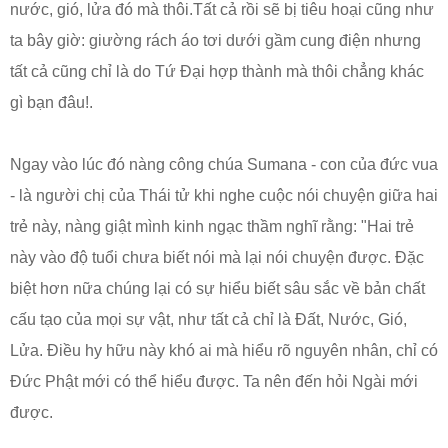
nước, gió, lửa đó mà thôi.Tất cả rồi sẽ bị tiêu hoại cũng như
ta bây giờ: giường rách áo tơi dưới gầm cung điện nhưng
tất cả cũng chỉ là do Tứ Đại hợp thành mà thôi chẳng khác
gì bạn đâu!.
Ngay vào lúc đó nàng công chúa Sumana - con của đức vua
- là người chị của Thái tử khi nghe cuộc nói chuyện giữa hai
trẻ này, nàng giật mình kinh ngạc thầm nghĩ rằng: "Hai trẻ
này vào độ tuổi chưa biết nói mà lại nói chuyện được. Đặc
biệt hơn nữa chúng lại có sự hiểu biết sâu sắc về bản chất
cấu tạo của mọi sự vật, như tất cả chỉ là Đất, Nước, Gió,
Lửa. Điều hy hữu này khó ai mà hiểu rõ nguyên nhân, chỉ có
Đức Phật mới có thể hiểu được. Ta nên đến hỏi Ngài mới
được.