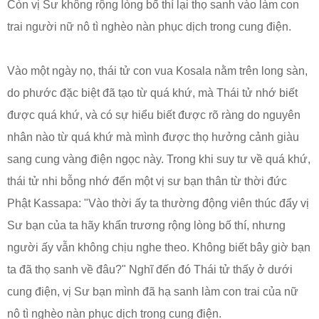
Còn vị Sư không rộng lòng bố thí lại thọ sanh vào làm con
trai người nữ nô tì nghèo nàn phục dịch trong cung điện.
Vào một ngày nọ, thái tử con vua Kosala nằm trên long sàn,
do phước đặc biệt đã tạo từ quá khứ, mà Thái tử nhớ biết
được quá khứ, và có sự hiểu biết được rõ ràng do nguyên
nhân nào từ quá khứ mà mình được thọ hưởng cảnh giàu
sang cung vàng điện ngọc này. Trong khi suy tư về quá khứ,
thái tử nhi bỗng nhớ đến một vị sư bạn thân từ thời đức
Phật Kassapa: "Vào thời ấy ta thường động viên thúc đẩy vị
Sư bạn của ta hãy khẩn trương rộng lòng bố thí, nhưng
người ấy vẫn không chịu nghe theo. Không biết bây giờ bạn
ta đã thọ sanh về đâu?" Nghĩ đến đó Thái tử thấy ở dưới
cung điện, vị Sư bạn mình đã hạ sanh làm con trai của nữ
nô tì nghèo nàn phục dịch trong cung điện.