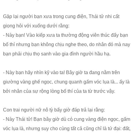
Gặp lại người bạn xưa trong cung điện, Thái tử nhi cất
giọng hỏi với xuống dưới rằng:
- Này bạn! Vào kiếp xưa ta thường động viên thúc đẩy bạn
bố thí nhưng bạn không chịu nghe theo, do nhân đó mà nay
bạn phải chịu thọ sanh vào gia đình người hầu hạ.
- Này bạn hãy nhìn kỹ vào ta! Bây giờ ta đang nằm trên
giường vàng ghế ngọc, chung quanh gấm vóc lụa là... ấy là
bởi nhân của sự rộng lòng bố thí của ta từ trước vậy.
Con trai người nữ nô tỳ bấy giờ đáp trả lại rằng:
- Này Thái tử! Bạn bây giờ dù có cung vàng điện ngọc, gấm
vóc lụa là, nhưng suy cho cùng tất cả cũng chỉ là tứ đại: đất,