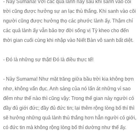
- Này Sumana! Với các quả lành này sau khi sanh vào cõi
trời cũng được hưởng sự an lạc thù thắng. Khi sanh vào cõi
người cũng được hưởng thọ các phước lành ấy. Thậm chí
các quả lành ấy vẫn bảo trợ đời sống vị Tỳ kheo cho đến
thời gian cuối cùng khi nhập vào Niết Bàn vô sanh bất diệt.
- Đó là những sự thật! Đó là điều thực tế!
- Này Sumama! Như mặt trăng giữa bầu trời kia không bợn
nhơ, không vẩn đục. Anh sáng của nó lấn át những vì sao
đêm như thế nào thì cũng vậy: Trong thế gian này người có
đầy đủ giới đức; đầy đủ đức tin; lại thêm rộng lòng bố thí thì
sẽ hưởng những quả lành thù thắng hơn hẳn người có giới,
có đức tin mà không rộng lòng bố thí dường như thế ấy.