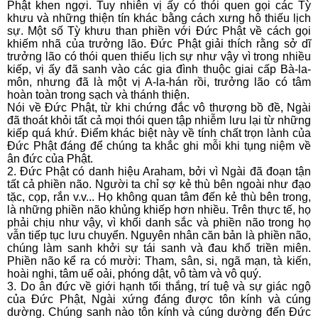
Phật khen ngợi. Tuy nhiên vị ấy có thói quen gọi các Tỳ
khưu và những thiện tín khác bằng cách xưng hô thiếu lịch
sự. Một số Tỳ khưu than phiền với Ðức Phật về cách gọi
khiếm nhã của trưởng lão. Ðức Phật giải thích rằng sở dĩ
trưởng lão có thói quen thiếu lịch sự như vậy vì trong nhiều
kiếp, vị ấy đã sanh vào các gia đình thuộc giai cấp Bà-la-
môn, nhưng đã là một vị A-la-hán rồi, trưởng lão có tâm
hoàn toàn trong sạch và thánh thiện.
Nói về Ðức Phật, từ khi chứng đắc vô thượng bồ đề, Ngài
đã thoát khỏi tất cả mọi thói quen tập nhiễm lưu lại từ những
kiếp quá khứ. Ðiểm khác biệt này về tính chất trọn lành của
Ðức Phật đáng để chúng ta khắc ghi mỗi khi tụng niệm về
ân đức của Phật.
2. Ðức Phật có danh hiệu Araham, bởi vì Ngài đã đoạn tận
tất cả phiền não. Người ta chỉ sợ kẻ thù bên ngoài như đạo
tặc, cọp, rắn v.v... Họ không quan tâm đến kẻ thù bên trong,
là những phiền não khủng khiếp hơn nhiều. Trên thực tế, họ
phải chịu như vậy, vì khối danh sắc và phiền não trong họ
vẫn tiếp tục lưu chuyển. Nguyên nhân căn bản là phiền não,
chúng làm sanh khởi sự tái sanh và đau khổ triền miên.
Phiền não kể ra có mười: Tham, sân, si, ngã mạn, tà kiến,
hoài nghi, tâm uể oải, phóng dật, vô tàm và vô quý.
3. Do ân đức về giới hạnh tối thắng, trí tuệ và sự giác ngộ
của Ðức Phật, Ngài xứng đáng được tôn kính và cúng
dường. Chúng sanh nào tôn kính và cúng dường đến Ðức