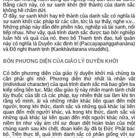
Bằng cách này, có sự sanh khởi (trở thành) của danh sắc
không hề chấm dứt.
Ở đây, sự sanh khởi hay trở thành của danh sắc có nghĩa là
sự sanh khởi các pháp từ các căn, tức là sự thấy, nghe v.v...
Những pháp này dẫn đến phiền não, nghiệp và tái sanh, nối
tiếp nhau. Như vậy, quá trình danh sắc được tạo bởi nghiệp
luân hồi và quả của nó. theo bộ Thanh tịnh đạo, tuệ quán
này có nghĩa là Duyên xác định trí (Paccayapariggahanàna)
và Ðộ nghi thanh tịnh (Kankhàvitarana visuddhi).
BỐN PHƯƠNG DIỆN CỦA GIÁO LÝ DUYÊN KHỞI
Có bốn phương diện của giáo lý duyên khởi mà chúng ta
cần phải ghi nhớ. Phương diện thứ nhất là nhân vật
(individual character) của quá trình danh sắc mà bao gồm ba
kiếp sống liên tục. Mặc dầu giáo lý này nhấn mạnh tánh chất
tùy thuộc của tất cả các pháp, tuy nhiên thật sai lầm khi tin
rằng vô minh, ái và những nhân khác liên quan đến một
người, trong khi thức, danh sắc và những quả khác lại liên
quan đến một người khác, và trong khi thức, danh sắc và
những quả khác lại liên quan đến một người khác nữa, vì
niềm tin như vậy ám chỉ sự đoạn diệt hoàn toàn của một
chúng sanh sau khi chết, đoạn kiến ấy đã bị Ðức Phật bác
bỏ. Trên thực tế, quá trình danh sắc có phần giống với sự