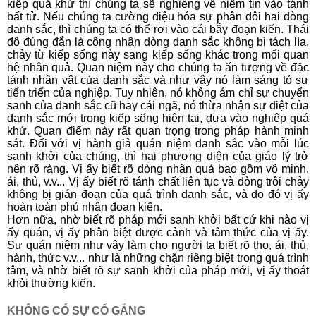
kiếp quá khứ thì chúng ta sẽ nghiêng về niềm tin vào tánh
bất tử. Nếu chúng ta cường điệu hóa sự phân đôi hai dòng
danh sắc, thì chúng ta có thể rơi vào cái bẫy đoạn kiến. Thái
độ đúng đắn là công nhận dòng danh sắc không bị tách lìa,
chảy từ kiếp sống này sang kiếp sống khác trong mối quan
hệ nhân quả. Quan niệm này cho chúng ta ấn tượng về đặc
tánh nhân vật của danh sắc và như vậy nó làm sáng tỏ sự
tiến triển của nghiệp. Tuy nhiên, nó không ám chỉ sự chuyển
sanh của danh sắc cũ hay cái ngã, nó thừa nhận sự diệt của
danh sắc mới trong kiếp sống hiện tại, dựa vào nghiệp quá
khứ. Quan điểm này rất quan trọng trong pháp hành minh
sát. Ðối với vị hành giả quán niệm danh sắc vào mỗi lúc
sanh khởi của chúng, thì hai phương diện của giáo lý trở
nên rõ ràng. Vị ấy biết rõ dòng nhân quả bao gồm vô minh,
ái, thủ, v.v... Vị ấy biết rõ tánh chất liên tục và dòng trôi chảy
không bị gián đoạn của quá trình danh sắc, và do đó vị ấy
hoàn toàn phủ nhận đoạn kiến.
Hơn nữa, nhờ biết rõ pháp mới sanh khởi bất cứ khi nào vị
ấy quán, vị ấy phân biệt được cảnh và tâm thức của vị ấy.
Sự quán niệm như vậy làm cho người ta biết rõ thọ, ái, thủ,
hành, thức v.v... như là những chặn riêng biệt trong quá trình
tâm, và nhờ biết rõ sự sanh khởi của pháp mới, vị ấy thoát
khỏi thường kiến.
KHÔNG CÓ SỰ CỐ GẮNG