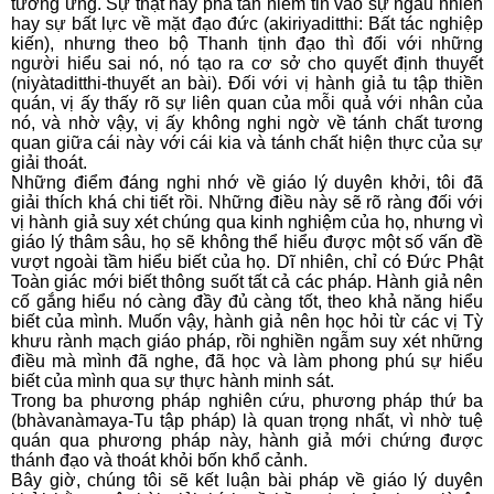
tương ứng. Sự thật này phá tan niềm tin vào sự ngẫu nhiên
hay sự bất lực về mặt đạo đức (akiriyaditthi: Bất tác nghiệp
kiến), nhưng theo bộ Thanh tịnh đạo thì đối với những
người hiểu sai nó, nó tạo ra cơ sở cho quyết định thuyết
(niyàtaditthi-thuyết an bài). Ðối với vị hành giả tu tập thiền
quán, vị ấy thấy rõ sự liên quan của mỗi quả với nhân của
nó, và nhờ vậy, vị ấy không nghi ngờ về tánh chất tương
quan giữa cái này với cái kia và tánh chất hiện thực của sự
giải thoát.
Những điểm đáng nghi nhớ về giáo lý duyên khởi, tôi đã
giải thích khá chi tiết rồi. Những điều này sẽ rõ ràng đối với
vị hành giả suy xét chúng qua kinh nghiệm của họ, nhưng vì
giáo lý thâm sâu, họ sẽ không thể hiểu được một số vấn đề
vượt ngoài tầm hiểu biết của họ. Dĩ nhiên, chỉ có Ðức Phật
Toàn giác mới biết thông suốt tất cả các pháp. Hành giả nên
cố gắng hiểu nó càng đầy đủ càng tốt, theo khả năng hiểu
biết của mình. Muốn vậy, hành giả nên học hỏi từ các vị Tỳ
khưu rành mạch giáo pháp, rồi nghiền ngẫm suy xét những
điều mà mình đã nghe, đã học và làm phong phú sự hiểu
biết của mình qua sự thực hành minh sát.
Trong ba phương pháp nghiên cứu, phương pháp thứ ba
(bhàvanàmaya-Tu tập pháp) là quan trọng nhất, vì nhờ tuệ
quán qua phương pháp này, hành giả mới chứng được
thánh đạo và thoát khỏi bốn khổ cảnh.
Bây giờ, chúng tôi sẽ kết luận bài pháp về giáo lý duyên