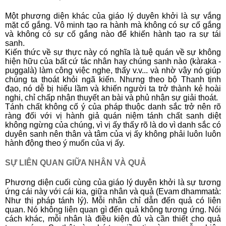
Một phương diện khác của giáo lý duyên khởi là sự vắng
mặt cố gắng. Vô minh tạo ra hành mà không có sự cố gắng
và không có sự cố gắng nào để khiến hành tạo ra sự tái
sanh.
Kiến thức về sự thực này có nghĩa là tuệ quán về sự không
hiện hữu của bất cứ tác nhân hay chúng sanh nào (kàraka -
puggalà) làm công việc nghe, thấy v.v... và nhờ vậy nó giúp
chúng ta thoát khỏi ngã kiến. Nhưng theo bộ Thanh tịnh
đạo, nó dễ bị hiểu lầm và khiến người ta trở thành kẻ hoài
nghi, chỉ chấp nhận thuyết an bài và phủ nhận sự giải thoát.
Tánh chất không cố ý của pháp thuộc danh sắc trở nên rõ
ràng đối với vị hành giả quán niệm tánh chất sanh diệt
không ngừng của chúng, vì vị ấy thấy rõ là do vì danh sắc có
duyên sanh nên thân và tâm của vị ấy không phải luôn luôn
hành động theo ý muốn của vị ấy.
SỰ LIÊN QUAN GIỮA NHÂN VÀ QUẢ
Phương diện cuối cùng của giáo lý duyên khởi là sự tương
ứng cái này với cái kia, giữa nhân và quả (Evam dhammatà:
Như thị pháp tánh lý). Mỗi nhân chỉ dẫn đến quả có liên
quan. Nó không liên quan gì đến quả không tương ứng. Nói
cách khác, mỗi nhân là điều kiện đủ và cần thiết cho quả