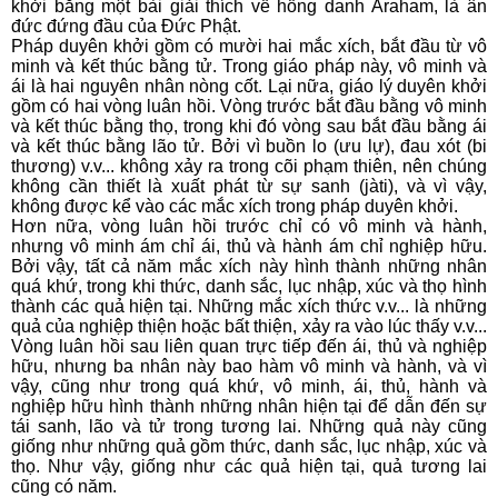
khởi bằng một bài giải thích về hồng danh Araham, là ân
đức đứng đầu của Ðức Phật.
Pháp duyên khởi gồm có mười hai mắc xích, bắt đầu từ vô
minh và kết thúc bằng tử. Trong giáo pháp này, vô minh và
ái là hai nguyên nhân nòng cốt. Lại nữa, giáo lý duyên khởi
gồm có hai vòng luân hồi. Vòng trước bắt đầu bằng vô minh
và kết thúc bằng thọ, trong khi đó vòng sau bắt đầu bằng ái
và kết thúc bằng lão tử. Bởi vì buồn lo (ưu lự), đau xót (bi
thương) v.v... không xảy ra trong cõi phạm thiên, nên chúng
không cần thiết là xuất phát từ sự sanh (jàti), và vì vậy,
không được kể vào các mắc xích trong pháp duyên khởi.
Hơn nữa, vòng luân hồi trước chỉ có vô minh và hành,
nhưng vô minh ám chỉ ái, thủ và hành ám chỉ nghiệp hữu.
Bởi vậy, tất cả năm mắc xích này hình thành những nhân
quá khứ, trong khi thức, danh sắc, lục nhập, xúc và thọ hình
thành các quả hiện tại. Những mắc xích thức v.v... là những
quả của nghiệp thiện hoặc bất thiện, xảy ra vào lúc thấy v.v...
Vòng luân hồi sau liên quan trực tiếp đến ái, thủ và nghiệp
hữu, nhưng ba nhân này bao hàm vô minh và hành, và vì
vậy, cũng như trong quá khứ, vô minh, ái, thủ, hành và
nghiệp hữu hình thành những nhân hiện tại để dẫn đến sự
tái sanh, lão và tử trong tương lai. Những quả này cũng
giống như những quả gồm thức, danh sắc, lục nhập, xúc và
thọ. Như vậy, giống như các quả hiện tại, quả tương lai
cũng có năm.