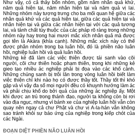
Như vậy, có cả thảy bốn nhóm, gồm năm nhân quá khứ,
năm quả hiện tại, năm nhân hiện tại và năm quả vị lai.
Những nhóm này tượng trưng cho ba mối quan hệ giữa các
nhân quá khứ và các quả hiện tại, giữa các quả hiện tại và
nhân hiện tại và giữa các nhân hiện tại với các quả tương
lai, và tánh chất tùy thuộc của các pháp rõ ràng trong những
nhóm này hay trong hai mươi mắc xích nhân quả mà được
gọi tên là Akàra (khía cạnh). Những mắc xích này có thể
được phân nhóm trong ba luân hồi, đó là phiền não luân
hồi, nghiệp luân hồi và quả luân hồi.
Những kẻ đã làm các việc thiện được tái sanh vào cõi
người, cõi chư thiên hoặc phạm thiên, trong khi những kẻ
gieo tạo nhiều ác nghiệp phải bị đọa vào các khổ cảnh.
Những chúng sanh bị trôi lăn trong vòng luân hồi biết làm
việc thiện chỉ khi nào họ có được thầy tốt. Thầy tốt thì khó
gặp và vì vậy đa số mọi người đều có khuynh hướng làm ác
và phải chịu khổ do bởi quả của những ác nghiệp ấy. Một
khi được an trú trong thánh đạo, người ta không còn bị rơi
vào địa ngục, nhưng vì bánh xe của nghiệp luân hồi vẫn còn
quay nên ngay cả chư Phật và chư vị A-la-hán vẫn không
sao tránh khỏi sự báo ứng của nghiệp trong kiếp chót của
các Ngài.
ĐOẠN DIỆT PHIỀN NÃO LUÂN HỒI