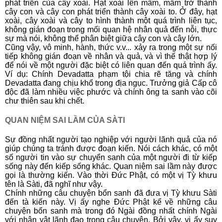
phát triển của cây xoài. Hạt xoài lên mầm, mầm trở thành
cây con và cây con phát triển thành cây xoài to. Ở đây, hạt
xoài, cây xoài và cây to hình thành một quá trình liên tục,
không gián đoạn trong mối quan hệ nhân quả đến nỗi, thực
sự mà nói, không thể phân biệt giữa cây con và cây lớn.
Cũng vậy, vô minh, hành, thức v.v... xảy ra trong một sự nối
tiếp không gián đoạn về nhân và quả, và vì thế thật hợp lý
để nói về một người đặc biệt có liên quan đến quá trình ấy.
Ví dụ: Chính Devadatta phạm tội chia rẽ tăng và chính
Devadatta
đang chịu khổ trong địa ngục. Trưởng giả Cấp cô
độc đã làm nhiều việc phước và chính ông ta sanh vào cõi
chư thiên sau khi chết.
QUAN NIỆM SAI LẦM CỦA SÀTI
Sự đồng nhất người tạo nghiệp với người lãnh quả của nó
giúp chúng ta tránh được đoạn kiến. Nói cách khác, có một
số người tin vào sự chuyển sanh của một người đi từ kiếp
sống này đến kiếp sống khác. Quan niệm sai lầm này được
gọi là thường kiến. Vào thời Ðức Phật, có một vị Tỳ khưu
tên là Sàti, đã nghĩ như vậy.
Chính những câu chuyện bổn sanh đã đưa vị Tỳ khưu Sàti
đến tà kiến này. Vị ấy nghe Ðức Phật kể về những câu
chuyện bổn sanh mà trong đó Ngài đồng nhất chính Ngài
với nhân vật lãnh đạo trong câu chuyện. Bởi vậy, vị ấy suy