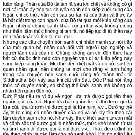
luận rằng: Thân của Bồ tát tan rã sau khi chết và không có gì
nơi cái thân ấy tiếp tục chuyển sanh đến kiếp cuối cùng của
Ngài, chỉ có thức vẫn còn sau sự tan rã của thân và thức ấy
là bất diệt trong con người của Bồ tát qua mỗi kiếp sống của
Ngài, những chúng sanh khác cũng như vậy, không giống
như thân, tâm thức không bị tan rã, nó tiếp tục đi từ thân này
đến thân khác và tồn tại mãi mãi.
Nhưng các câu chuyện bổn sanh chỉ nhấn mạnh sự nối tiếp
của mối quan hệ nhân quả đối với người tạo nghiệp và
người lãnh quả của nó. Chúng không ám chỉ đến thức hay
bất cứ thuộc tính nào còn nguyên vẹn đi từ kiếp sống này
sang kiếp sống khác. Mọi thứ đều diệt mất và do bởi sự liên
quan nhân quả, nên chúng ta mới cho rằng vị anh hùng
trong câu chuyện bổn sanh cuối cùng trở thành thái tử
Siddhattha. Bởi vậy, sau khi cật vấn Sàti, Ðức Phật nói rằng
thức có duyên sanh, nó không thể khởi sanh mà không có
nhân liên quan đến nó.
Ðức Phật nêu ra ví dụ về ngọn lửa mà được gọi tên theo
nguồn gốc của nó. Ngọn lửa bắt nguồn từ củi thì được gọi là
lửa củi, lửa từ rơm thì được gọi là lửa rơm, v.v... Dường thế
ấy, thức cũng có nhân duyên của nó và nó lấy tên theo cái
làm duyên sanh cho nó. Như vậy, thức khởi sanh từ con mắt
và cảnh sắc thì được gọi là nhãn thức, thức khởi sanh từ tai
và âm thanh thì được gọi là nhĩ thức v.v... Thức được định rõ
tùy theo cảnh và căn làm cho nó sanh khởi. Khi nguyên liệu