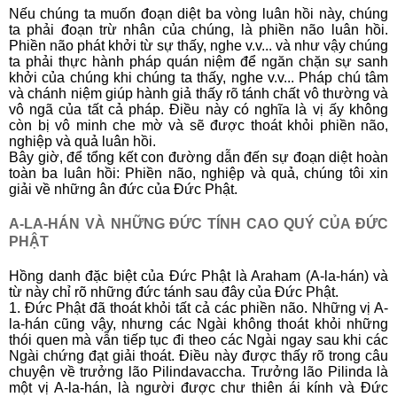
Nếu chúng ta muốn đoạn diệt ba vòng luân hồi này, chúng
ta phải đoạn trừ nhân của chúng, là phiền não luân hồi.
Phiền não phát khởi từ sự thấy, nghe v.v... và như vậy chúng
ta phải thực hành pháp quán niệm để ngăn chặn sự sanh
khởi của chúng khi chúng ta thấy, nghe v.v... Pháp chú tâm
và chánh niệm giúp hành giả thấy rõ tánh chất vô thường và
vô ngã của tất cả pháp. Ðiều này có nghĩa là vị ấy không
còn bị vô minh che mờ và sẽ được thoát khỏi phiền não,
nghiệp và quả luân hồi.
Bây giờ, để tổng kết con đường dẫn đến sự đoạn diệt hoàn
toàn ba luân hồi: Phiền não, nghiệp và quả, chúng tôi xin
giải về những ân đức của Ðức Phật.
A-LA-HÁN VÀ NHỮNG ĐỨC TÍNH CAO QUÝ CỦA ĐỨC
PHẬT
Hồng danh đặc biệt của Ðức Phật là Araham (A-la-hán) và
từ này chỉ rõ những đức tánh sau đây của Ðức Phật.
1. Ðức Phật đã thoát khỏi tất cả các phiền não. Những vị A-
la-hán cũng vậy, nhưng các Ngài không thoát khỏi những
thói quen mà vẫn tiếp tục đi theo các Ngài ngay sau khi các
Ngài chứng đạt giải thoát. Ðiều này được thấy rõ trong câu
chuyện về trưởng lão Pilindavaccha. Trưởng lão Pilinda là
một vị A-la-hán, là người được chư thiên ái kính và Ðức