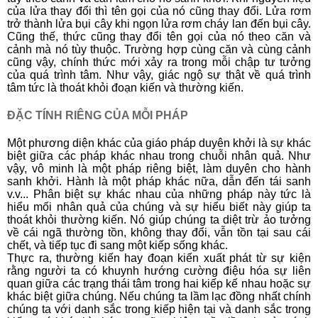
của lửa thay đổi thì tên gọi của nó cũng thay đổi. Lửa rơm
trở thành lửa bụi cây khi ngọn lửa rơm cháy lan đến bụi cây.
Cũng thế, thức cũng thay đổi tên gọi của nó theo căn và
cảnh mà nó tùy thuộc. Trường hợp cùng căn và cùng cảnh
cũng vậy, chính thức mới xảy ra trong mỗi chập tư tưởng
của quá trình tâm. Như vậy, giác ngộ sự thật về quá trình
tâm tức là thoát khỏi đoạn kiến và thường kiến.
ĐẶC TÍNH RIÊNG CỦA MỖI PHÁP
Một phương diện khác của giáo pháp duyên khởi là sự khác
biệt giữa các pháp khác nhau trong chuỗi nhân quả. Như
vậy, vô minh là một pháp riêng biệt, làm duyên cho hành
sanh khởi. Hành là một pháp khác nữa, dẫn đến tái sanh
v.v... Phân biệt sự khác nhau của những pháp này tức là
hiểu mối nhân quả của chúng và sự hiểu biết này giúp ta
thoát khỏi thường kiến. Nó giúp chúng ta diệt trừ ảo tưởng
về cái ngã thường tồn, không thay đổi, vẫn tồn tại sau cái
chết, và tiếp tục đi sang một kiếp sống khác.
Thực ra, thường kiến hay đoạn kiến xuất phát từ sự kiện
rằng người ta có khuynh hướng cường điệu hóa sự liên
quan giữa các trạng thái tâm trong hai kiếp kế nhau hoặc sự
khác biệt giữa chúng. Nếu chúng ta lầm lạc đồng nhất chính
chúng ta với danh sắc trong kiếp hiện tại và danh sắc trong