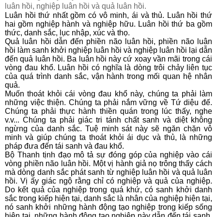
luân hồi, nghiệp luân hồi và quả luân hồi.
Luân hồi thứ nhất gồm có vô minh, ái và thủ. Luân hồi thứ
hai gồm nghiệp hành và nghiệp hữu. Luân hồi thứ ba gồm
thức, danh sắc, lục nhập, xúc và thọ.
Quả luân hồi dẫn đến phiền não luân hồi, phiền não luân
hồi làm sanh khởi nghiệp luân hồi và nghiệp luân hồi lại dẫn
đến quả luân hồi. Ba luân hồi này cứ xoay vần mãi trong cái
vòng đau khổ. Luân hồi có nghĩa là dòng trôi chảy liên tục
của quá trình danh sắc, vận hành trong mối quan hệ nhân
quả.
Muốn thoát khỏi cái vòng đau khổ này, chúng ta phải làm
những việc thiện. Chúng ta phải nắm vững về Tứ diệu đế.
Chúng ta phải thực hành thiền quán trong lúc thấy, nghe
v.v... Chúng ta phải giác tri tánh chất sanh và diệt không
ngừng của danh sắc. Tuệ minh sát này sẽ ngăn chặn vô
minh và giúp chúng ta thoát khỏi ái dục và thủ, là những
pháp đưa đến tái sanh và đau khổ.
Bộ Thanh tịnh đạo mô tả sự đóng góp của nghiệp vào cái
vòng phiền não luân hồi. Một vị hành giả nọ trông thấy cách
mà dòng danh sắc phát sanh từ nghiệp luân hồi và quả luân
hồi. Vị ấy giác ngộ rằng chỉ có nghiệp và quả của nghiệp.
Do kết quả của nghiệp trong quá khứ, có sanh khởi danh
sắc trong kiếp hiện tại, danh sắc là nhân của nghiệp hiện tại,
nó sanh khởi những hành động tạo nghiệp trong kiếp sống
hiện tại. những hành động tạo nghiệp này dẫn đến tái sanh.