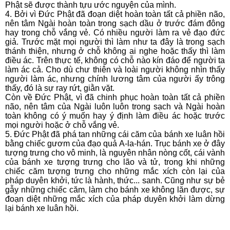
Phật sẽ được thành tựu ước nguyện của mình.
4. Bởi vì Ðức Phật đã đoạn diệt hoàn toàn tất cả phiền não,
nên tâm Ngài hoàn toàn trong sạch dầu ở trước đám đông
hay trong chỗ vắng vẻ. Có nhiều người làm ra vẻ đạo đức
giả. Trước mặt mọi người thì làm như ta đây là trong sạch
thánh thiện, nhưng ở chỗ không ai nghe hoặc thấy thì làm
điều ác. Trên thực tế, không có chỗ nào kín đáo để người ta
làm ác cả. Cho dù chư thiên và loài người không nhìn thấy
người làm ác, nhưng chính lương tâm của người ấy trông
thấy, đó là sự ray rứt, giằn vặt.
Còn về Ðức Phật, vì đã chinh phục hoàn toàn tất cả phiền
não, nên tâm của Ngài luôn luôn trong sạch và Ngài hoàn
toàn không có ý muốn hay ý định làm điều ác hoặc trước
mọi người hoặc ở chỗ vắng vẻ.
5. Ðức Phật đã phá tan những cái căm của bánh xe luân hồi
bằng chiếc gươm của đạo quả A-la-hán. Trục bánh xe ở đây
tượng trưng cho vô minh, là nguyên nhân nòng cốt, cái vành
của bánh xe tượng trưng cho lão và tử, trong khi những
chiếc căm tượng trưng cho những mắc xích còn lại của
pháp duyên khởi, tức là hành, thức... sanh. Cũng như sự bẻ
gẫy những chiếc căm, làm cho bánh xe không lăn được, sự
đoạn diệt những mắc xích của pháp duyên khởi làm dừng
lại bánh xe luân hồi.