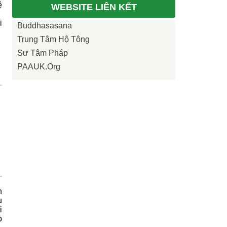
ệ
WEBSITE LIÊN KẾT
i
Buddhasasana
Trung Tâm Hộ Tông
Sư Tâm Pháp
PAAUK.org
n
u
i
p