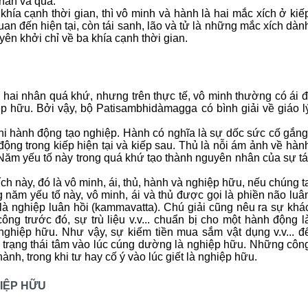
hân và quả.
hía cạnh thời gian, thì vô minh và hành là hai mắc xích ở kiế
an đến hiện tại, còn tái sanh, lão và tử là những mắc xích dàn
yên khởi chỉ về ba khía cạnh thời gian.
 hai nhân quá khứ, nhưng trên thực tế, vô minh thường có ái đ
ệp hữu. Bởi vậy, bộ Patisambhidàmagga có bình giải về giáo l
khi hành động tạo nghiệp. Hành có nghĩa là sự dốc sức cố gắng
ộng trong kiếp hiện tại và kiếp sau. Thủ là nỗi ám ảnh về hàn
 Năm yếu tố này trong quá khứ tạo thành nguyên nhân của sự tá
ch này, đó là vô minh, ái, thủ, hành và nghiệp hữu, nếu chúng t
năm yếu tố này, vô minh, ái và thủ được gọi là phiền não luâ
 là nghiệp luân hồi (kammavatta). Chú giải cũng nêu ra sự khá
ng trước đó, sự trù liệu v.v... chuẩn bị cho một hành động l
nghiệp hữu. Như vậy, sự kiếm tiền mua sắm vật dụng v.v... đ
hi trạng thái tâm vào lúc cúng dường là nghiệp hữu. Những côn
nh, trong khi tư hay cố ý vào lúc giết là nghiệp hữu.
IỆP HỮU