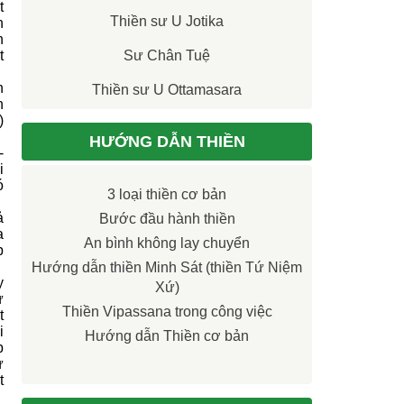
t
Thiền sư U Jotika
n
h
t
Sư Chân Tuệ
h
Thiền sư U Ottamasara
n
)
HƯỚNG DẪN THIỀN
-
i
ó
3 loại thiền cơ bản
ả
Bước đầu hành thiền
a
An bình không lay chuyển
p
Hướng dẫn thiền Minh Sát (thiền Tứ Niệm
y
Xứ)
ừ
Thiền Vipassana trong công việc
t
i
Hướng dẫn Thiền cơ bản
p
ư
t