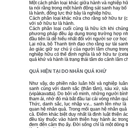
Một cách phân loại khác giữa hành và nghiệp h
ta nói rằng trong một hành động sát sanh hay bố
là hành, đổng lực thứ bảy là nghiệp hữu.
Cách phân loại khác nữa cho rằng sở hữu tư (c
với sở hữu tư là hành.
Cách phân loại cuối cùng là hữu ích khi chúng
phương pháp đều áp dụng trong trường hợp nhữ
đầu tiên là dễ hiểu nhất đối với người sơ cơ học
Lại nữa, bộ Thanh tịnh đạo cho rằng sự tái sa
ảo giác giữ sự chú ý của người lâm chung trong
nghiệp hữu có thể định nghĩa là sở hữu tư (ceta
quá khứ và hành là trạng thái tâm do cảnh lâm 
QUẢ HIỆN TẠI DO NHÂN QUÁ KHỨ
Như vậy, do phiền não luân hồi và nghiệp luâ
sanh cùng với danh sắc (thân tâm), sáu xứ, sá
(vipàkavatta). Do bởi vô minh, những người bình
tham ái, nhờ đó mà bắt đầu lại cái vòng nhân qu
Thức, danh sắc, lục nhập v.v... sanh lên như 
quan hệ nhân quả. Trong mối quan hệ nhân quả n
cả. Ðiểm khác biệt duy nhất là định luật thiện 
đều tùy thuộc vào hành thiện hay hành ác tron
đem đến cảm thọ ấy. Ðời sống chỉ là một dòng tr