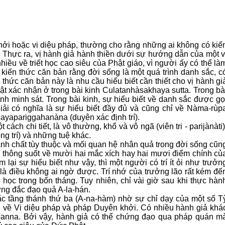
ởi hoặc vi diệu pháp, thường cho rằng những ai không có kiế
. Thực ra, vị hành giả hành thiền dưới sự hướng dẫn của một v
hiều về triết học cao siêu của Phật giáo, vì người ấy có thể là
 kiến thức căn bản rằng đời sống là một quá trình danh sắc, c
thức căn bản này là nhu cầu hiểu biết cần thiết cho vị hành gi
ật xác nhận ở trong bài kinh Culatanhàsakhaya sutta. Trong bà
ành minh sát. Trong bài kinh, sự hiểu biết về danh sắc được gọ
 giải có nghĩa là sự hiểu biết đầy đủ và cũng chỉ về Nàma-rùp
ayapariggahanàna (duyên xác định trí).
ách chi tiết, là vô thường, khổ và vô ngã (viên tri - parijànàti)
g trí) và những tuệ khác.
ánh chất tùy thuộc và mối quan hệ nhân quả trong đời sống cũn
u thông suốt về mười hai mắc xích hay hai mươi điểm chính củ
lại sự hiểu biết như vậy, thì một người có trí ít ỏi như trưởn
à điều không ai ngờ được. Trí nhớ của trưởng lão rất kém đế
học trong bốn tháng. Tuy nhiên, chỉ vài giờ sau khi thực hàn
ứng đắc đạo quả A-la-hán.
đắc tầng thánh thứ ba (A-na-hàm) nhờ sự chỉ dạy của một số T
ều về Vi diệu pháp và pháp Duyên khởi. Có nhiều hành giả khá
panna. Bởi vậy, hành giả có thể chứng đạo qua pháp quán m