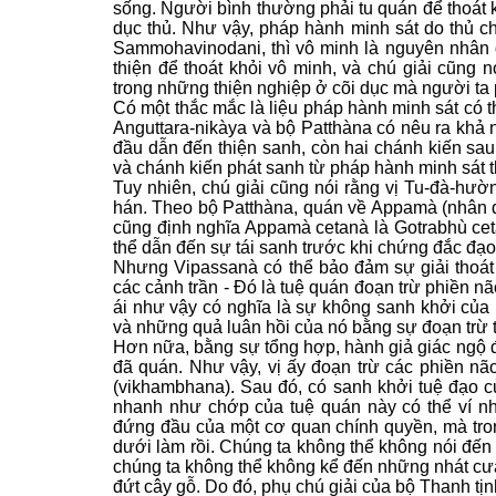
sống. Người bình thường phải tu quán để thoát kh
dục thủ. Như vậy, pháp hành minh sát do thủ ch
Sammohavinodani, thì vô minh là nguyên nhân g
thiện để thoát khỏi vô minh, và chú giải cũng 
trong những thiện nghiệp ở cõi dục mà người ta 
Có một thắc mắc là liệu pháp hành minh sát có 
Anguttara-nikàya và bộ Patthàna có nêu ra khả n
đầu dẫn đến thiện sanh, còn hai chánh kiến sau
và chánh kiến phát sanh từ pháp hành minh sát t
Tuy nhiên, chú giải cũng nói rằng vị Tu-đà-hườ
hán. Theo bộ Patthàna, quán về Appamà (nhân du
cũng định nghĩa Appamà cetanà là
Gotrabhù cet
thể dẫn đến sự tái sanh trước khi chứng đắc đạo
Nhưng Vipassanà có thể bảo đảm sự giải thoát 
các cảnh trần - Ðó là tuệ quán đoạn trừ phiền 
ái như vậy có nghĩa là sự không sanh khởi của 
và những quả luân hồi của nó bằng sự đoạn trừ
Hơn nữa, bằng sự tổng hợp, hành giả giác ngộ 
đã quán. Như vậy, vị ấy đoạn trừ các phiền nã
(vikhambhana). Sau đó, có sanh khởi tuệ đạo củ
nhanh như chớp của tuệ quán này có thể ví n
đứng đầu của một cơ quan chính quyền, mà tr
dưới làm rồi. Chúng ta không thể không nói đến
chúng ta không thể không kể đến những nhát cưa
đứt cây gỗ. Do đó, phụ chú giải của bộ Thanh tịn