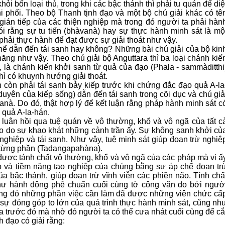
ỏi bốn loại thủ, trong khi các bậc thánh thì phải tu quán để diệ
i phối. Theo bộ Thanh tịnh đạo và một bộ chú giải khác có tê
ián tiếp của các thiện nghiệp mà trong đó người ta phải hàn
nói rằng sự tu tiến (bhàvanà) hay sự thực hành minh sát là mộ
phải thực hành để đạt được sự giải thoát như vậy.
thể dẫn đến tái sanh hay không? Những bài chú giải của bộ kin
ăng như vậy. Theo chú giải bộ Anguttara thì ba loại chánh kiế
, là chánh kiến khởi sanh từ quả của đạo (Phala - sammàditthi
hì có khuynh hướng giải thoát.
n còn phải tái sanh bảy kiếp trước khi chứng đắc đạo quả A-la
yên của kiếp sống) dẫn đến tái sanh trong cõi dục và chú giả
anà. Do đó, thật hợp lý để kết luận rằng pháp hành minh sát c
 quả A-la-hán.
luân hồi qua tuệ quán về vô thường, khổ và vô ngã của tất c
não do sự khao khát những cảnh trần ấy. Sự không sanh khởi củ
nghiệp và tái sanh. Như vậy, tuệ minh sát giúp đoạn trừ nghiệ
 từng phần (Tadangapahàna).
được tánh chất vô thường, khổ và vô ngã của các pháp mà vị ấ
o và tiềm năng tạo nghiệp của chúng bằng sự áp chế đoạn tr
a bậc thánh, giúp đoạn trừ vĩnh viễn các phiền não. Tính chấ
hư hành động phê chuẩn cuối cùng tờ công văn do bởi ngườ
ong đó những phần việc cần làm đã được những viên chức cấ
 sự đóng góp to lớn của quá trình thực hành minh sát, cũng nh
 trước đó mà nhờ đó người ta có thể cưa nhát cuối cùng để cắ
h đạo có giải rằng: