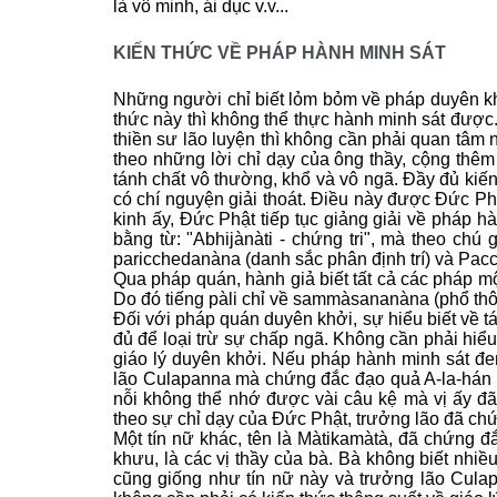
là vô minh, ái dục v.v...
KIẾN THỨC VỀ PHÁP HÀNH MINH SÁT
Những người chỉ biết lỏm bỏm về pháp duyên kh
thức này thì không thể thực hành minh sát được
thiền sư lão luyện thì không cần phải quan tâm n
theo những lời chỉ dạy của ông thầy, cộng thêm
tánh chất vô thường, khổ và vô ngã. Ðầy đủ kiến 
có chí nguyện giải thoát. Ðiều này được Ðức Ph
kinh ấy, Ðức Phật tiếp tục giảng giải về pháp h
bằng từ: "Abhijànàti - chứng tri", mà theo chú
paricchedanàna (danh sắc phân định trí) và Pacc
Qua pháp quán, hành giả biết tất cả các pháp một c
Do đó tiếng pàli chỉ về sammàsananàna (phổ thôn
Ðối với pháp quán duyên khởi, sự hiểu biết về t
đủ để loại trừ sự chấp ngã. Không cần phải hiể
giáo lý duyên khởi. Nếu pháp hành minh sát đem 
lão Culapanna mà chứng đắc đạo quả A-la-hán l
nỗi không thể nhớ được vài câu kệ mà vị ấy đã 
theo sự chỉ dạy của Ðức Phật, trưởng lão đã ch
Một tín nữ khác, tên là Màtikamàtà, đã chứng 
khưu, là các vị thầy của bà. Bà không biết nhi
cũng giống như tín nữ này và trưởng lão Cula