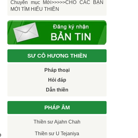
Chuyên mục Mới>>>>>CHO CÁC BẠN
MỚI TÌM HIỂU THIỀN
SƯ CÔ HƯƠNG THIỀN
Pháp thoại
Hỏi đáp
Dẫn thiền
PHÁP ÂM
Thiền sư Ajahn Chah
Thiền sư U Tejaniya
p