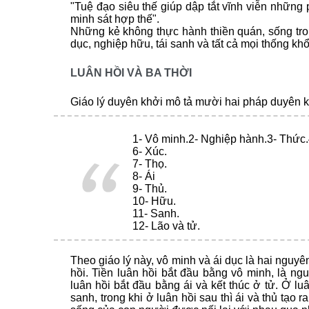
"Tuệ đạo siêu thế giúp dập tắt vĩnh viễn những
minh sát hợp thế".
Những kẻ không thực hành thiền quán, sống tro
dục, nghiệp hữu, tái sanh và tất cả mọi thống khổ
LUÂN HỒI VÀ BA THỜI
Giáo lý duyên khởi mô tả mười hai pháp duyên k
1- Vô minh.
2- Nghiệp hành.
3- Thức.
6- Xúc.
7- Thọ.
8- Ái
9- Thủ.
10- Hữu.
11- Sanh.
12- Lão và tử.
Theo giáo lý này, vô minh và ái dục là hai nguyê
hồi. Tiền luân hồi bắt đầu bằng vô minh, là ng
luân hồi bắt đầu bằng ái và kết thúc ở tử. Ở lu
sanh, trong khi ở luân hồi sau thì ái và thủ tạo 