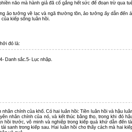
 phiền não mà hành giả đã cố gắng hết sức để đoạn trừ qua tu
ng ảo tưởng về lạc và ngã thường tồn, ảo tưởng ấy dẫn đến á
 của kiếp sống luân hồi.
hởi đó là:
4- Danh sắc.
5- Lục nhập.
n nhân chính của khổ. Có hai luân hồi: Tiền luân hồi và hậu luâ
uyên nhân chính của nó, và kết thúc bằng thọ, trong khi đó hậ
ân hồi trước, vô minh và nghiệp trong kiếp quá khứ dẫn đến tá
ra tái sanh trong kiếp sau. Hai luân hồi cho thấy cách mà hai kiế