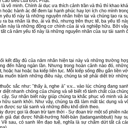
lý cao siêu của Ðức Phật.
 là vô minh. Chính ái dục ưa thích cảnh trần và thủ thì khao khá
n hoặc hành ác để đem lại hạnh phúc hay lợi ích cho mình tron
ăm yếu tố này là những nguyên nhân hiện tại và chúng tạo ra s
u ra ba nhân là thọ, ái và thủ, nhưng trên thực tế, ba yếu tố nà
nhân này là những động cơ chính của ái và nghiệp hữu. Bởi vậy
 tất cả năm yếu tố này là những nguyên nhân của sự tái sanh 
ối kết đầy đủ của năm nhân hiện tại này và những trường hợ
sống đến hằng ngàn lần. Nhưng trong hoàn cảnh nào đó, nhữn
, hoặc hai hoặc ba kiếp liên tục. Mỗi kiếp sống đều gắn liền vớ
g ta muốn tránh những điều này, chúng ta sẽ phải diệt trừ nhữn
thuộc sắc như: "thấy à, nghe à" v.v... vào lúc chúng đang san
ự diệt nhanh chóng của chúng và sẽ biết rõ tánh chất của chún
n cậy. Sự nhận biết này giúp chúng ta khắc phục vô minh và ả
 hữu sanh khởi. Như vậy, chúng ta đã làm mất tác dụng và v
n được sự tái sanh và những điều khổ dính theo.
 được gọi là đoạn trừ tạm thời - Sự đoạn trừ một số phiền nã
h giả đạt được Nhất-hướng Niết-bàn (tadanganibbuti) hay s
ề sau, có sanh lên đạo tuệ, nghĩa là sự chấm dứt tất cả cá
na).