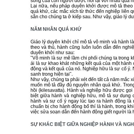
sống của con người được nối lại với nhau qua n
Lại nữa, nếu pháp duyên khởi được mô tả theo k
quá khứ, các mắc xích từ thức đến nghiệp liên qu
sẵn cho chúng ta ở kiếp sau. Như vậy, giáo lý du
NĂM NHÂN QUÁ KHỨ
Giáo lý duyên khởi chỉ mô tả vô minh và hành là
theo và thủ, hành cũng luôn luôn dẫn đến nghi
duyên khởi như sau:
"Vô minh là sự mê lầm chi phối chúng ta trong 
ái là sự khao khát những kết quả của một hành đ
động và kết quả của nó. Nghiệp hữu là sự cố ý.
sanh trong hiện tại".
Như vậy, chúng ta phải xét đến tất cả năm mắc xí
muốn mô tả đầy đủ nguyên nhân quá khứ. Trong 
hồi (kilesavatta). Hành và nghiệp hữu được gọi
biệt giữa hành và nghiệp hữu, mô tả sự dụng cô
hành và sự cố ý ngay lúc tạo ra hành động là 
chuẩn bị cho hành động bố thí là hành, trong k
việc sửa soạn dẫn đến hành động giết người là hà
SỰ KHÁC BIỆT GIỮA NGHIỆP HÀNH VÀ NGH