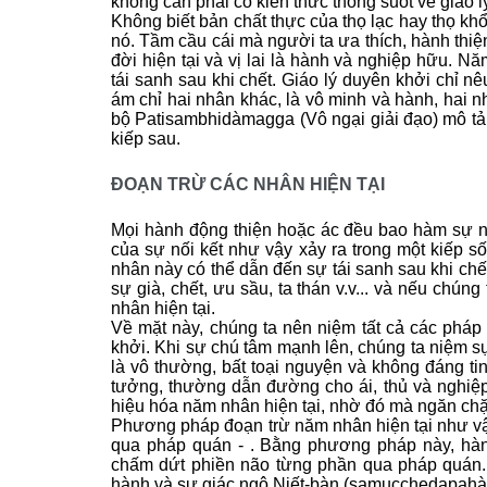
không cần phải có kiến thức thông suốt về giáo 
Không biết bản chất thực của thọ lạc hay thọ khổ
nó. Tầm cầu cái mà người ta ưa thích, hành thiệ
đời hiện tại và vị lai là hành và nghiệp hữu. N
tái sanh sau khi chết. Giáo lý duyên khởi chỉ nê
ám chỉ hai nhân khác, là vô minh và hành, hai 
bộ Patisambhidàmagga (Vô ngại giải đạo) mô tả
kiếp sau.
ĐOẠN TRỪ CÁC NHÂN HIỆN TẠI
Mọi hành động thiện hoặc ác đều bao hàm sự n
của sự nối kết như vậy xảy ra trong một kiếp 
nhân này có thể dẫn đến sự tái sanh sau khi chết
sự già, chết, ưu sầu, ta thán v.v... và nếu chún
nhân hiện tại.
Về mặt này, chúng ta nên niệm tất cả các pháp 
khởi. Khi sự chú tâm mạnh lên, chúng ta niệm s
là vô thường, bất toại nguyện và không đáng ti
tưởng, thường dẫn đường cho ái, thủ và nghiệp
hiệu hóa năm nhân hiện tại, nhờ đó mà ngăn chặ
Phương pháp đoạn trừ năm nhân hiện tại như vậy
qua pháp quán - . Bằng phương pháp này, hàn
chấm dứt phiền não từng phần qua pháp quán. V
hành và sự giác ngộ Niết-bàn (samucchedapahà