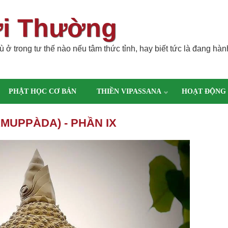
ời Thường
 ở trong tư thế nào nếu tâm thức tỉnh, hay biết tức là đang hàn
PHẬT HỌC CƠ BẢN
THIỀN VIPASSANA
HOẠT ĐỘNG
MUPPÀDA) - PHẦN IX