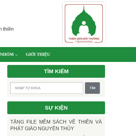
h thiền
 NHÓM
GIỚI THIỆU
TÌM KIẾM
SỰ KIỆN
TẶNG FILE MỀM SÁCH VỀ THIỀN VÀ
PHẬT GIÁO NGUYÊN THỦY