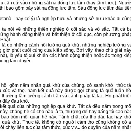
ữu căn cứ vào những sát na đổng lực tâm (hay tâm thực). Ngườ
 thí bao gồm bảy sát na đổng lực tâm. Sáu đổng lực tâm đầu tiê
etanà - hay cố ý) là nghiệp hữu và những sở hữu khác đi cùn
 ta nói về những thiện nghiệp ở cõi sắc và vô sắc. Tất cả b
ng hành động thiện và bất thiện ở cõi dục, còn phương phá
 Phật.
nh là do những cảnh hồi tưởng quá khứ, những nghiệp tướng v
 giờ phút cuối cùng của kiếp sống. Bởi vậy, theo chú giải này
nà), là yếu tố xui khiến các hành động thiện hoặc ác trong kiế
chung làm duyên.
n hồi gồm năm nhân quá khứ của chúng, có sanh khởi thức tá
u xúc và thọ. năm kết quả này được gọi chung là quả luân hồ
 thường lầm tưởng cảnh trần và cảnh pháp là lạc. Họ phát triể
ả đầy đau khổ.
là kết quả của những nghiệp quá khứ. Tất cả đều nằm trong mố
ày, chẳng hề có chỗ nào là ta, thượng đế hay đấng tối cao nà
ác bao trùm mối quan hệ này. Tánh chất của thọ dầu lạc hay khổ
g quá khứ. Thực tế, không có người cảm thọ cũng không có a
ôi chảy liên tục của tâm thức, xúc v.v... do duyên của năm nhâ