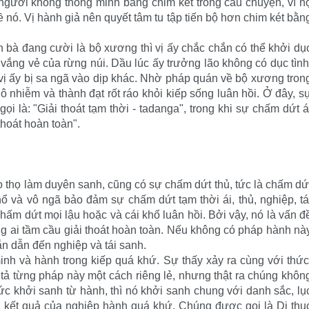
 người không thông minh bằng chim két trong câu chuyện, vì h
 nó. Vị hành giả nên quyết tâm tu tập tiến bộ hơn chim két bằn
bà đang cười là bộ xương thì vị ấy chắc chắn có thể khởi dụ
 vắng vẻ của rừng núi. Dầu lúc ấy trưởng lão không có dục tình
vị ấy bị sa ngã vào dịp khác. Nhờ pháp quán về bộ xương tron
 nhiễm và thành đạt rốt ráo khỏi kiếp sống luân hồi. Ở đây, s
 là: "Giải thoát tạm thời - tadanga", trong khi sự chấm dứt á
thoát hoàn toàn".
o thọ làm duyên sanh, cũng có sự chấm dứt thủ, tức là chấm dứ
ổ và vô ngã bảo đảm sự chấm dứt tạm thời ái, thủ, nghiệp, tá
chấm dứt mọi lậu hoặc và cái khổ luân hồi. Bởi vậy, nó là vấn đ
g ai tầm cầu giải thoát hoàn toàn. Nếu không có pháp hành nà
hắn dẫn đến nghiệp và tái sanh.
minh và hành trong kiếp quá khứ. Sự thấy xảy ra cùng với thức
 tả từng pháp này một cách riêng lẻ, nhưng thật ra chúng khôn
hức khởi sanh từ hành, thì nó khởi sanh chung với danh sắc, lụ
à kết quả của nghiệp hành quá khứ. Chúng được gọi là Dị thụ