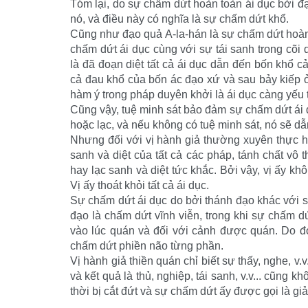
Tóm lại, do sự chấm dứt hoàn toàn ái dục bởi đ
nó, và điều này có nghĩa là sự chấm dứt khổ.
Cũng như đạo quả A-la-hán là sự chấm dứt hoàn
chấm dứt ái dục cùng với sự tái sanh trong cõi
là đã đoạn diệt tất cả ái dục dẫn đến bốn khổ cả
cả đau khổ của bốn ác đạo xứ và sau bảy kiếp ở
hàm ý trong pháp duyên khởi là ái dục càng yếu t
Cũng vậy, tuệ minh sát bảo đảm sự chấm dứt ái 
hoặc lạc, và nếu không có tuệ minh sát, nó sẽ dẫ
Nhưng đối với vị hành giả thường xuyên thực hà
sanh và diệt của tất cả các pháp, tánh chất vô
hay lạc sanh và diệt tức khắc. Bởi vậy, vị ấy kh
Vị ấy thoát khỏi tất cả ái dục.
Sự chấm dứt ái dục do bởi thánh đạo khác với 
đạo là chấm dứt vĩnh viễn, trong khi sự chấm d
vào lúc quán và đối với cảnh được quán. Do đó
chấm dứt phiền não từng phần.
Vị hành giả thiền quán chỉ biết sự thấy, nghe, v.
và kết quả là thủ, nghiệp, tái sanh, v.v... cũng 
thời bị cắt đứt và sự chấm dứt ấy được gọi là giải