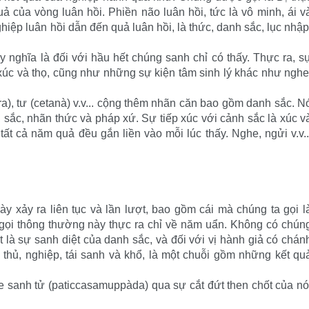
uả của vòng luân hồi. Phiền não luân hồi, tức là vô minh, ái v
ghiệp luân hồi dẫn đến quả luân hồi, là thức, danh sắc, lục nhập
.
 nghĩa là đối với hầu hết chúng sanh chỉ có thấy. Thực ra, s
 xúc và thọ, cũng như những sự kiện tâm sinh lý khác như nghe
a), tư (cetanà) v.v... cộng thêm nhãn căn bao gồm danh sắc. N
 sắc, nhãn thức và pháp xứ. Sự tiếp xúc với cảnh sắc là xúc v
tất cả năm quả đều gắn liền vào mỗi lúc thấy. Nghe, ngửi v.v..
y xảy ra liên tục và lần lượt, bao gồm cái mà chúng ta gọi l
gọi thông thường này thực ra chỉ về năm uẩn. Không có chún
 là sự sanh diệt của danh sắc, và đối với vị hành giả có chán
 thủ, nghiệp, tái sanh và khổ, là một chuỗi gồm những kết qu
sanh tử (paticcasamuppàda) qua sự cắt đứt then chốt của nó