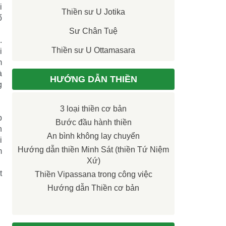
i
Thiền sư U Jotika
ổ
Sư Chân Tuệ
.
Thiền sư U Ottamasara
i
m
à
HƯỚNG DẪN THIỀN
g
3 loại thiền cơ bản
p
Bước đầu hành thiền
n
An bình không lay chuyển
i
Hướng dẫn thiền Minh Sát (thiền Tứ Niệm
m
Xứ)
t
Thiền Vipassana trong công việc
Hướng dẫn Thiền cơ bản