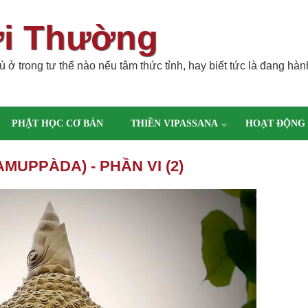
ời Thường
 ở trong tư thế nào nếu tâm thức tỉnh, hay biết tức là đang hàn
PHẬT HỌC CƠ BẢN
THIỀN VIPASSANA
HOẠT ĐỘNG
MUPPÀDA) - PHẦN VI (2)