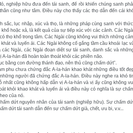
đó, nghiệp hữu đưa đến tái sanh, để rồi khiến chúng sanh phả
ề thân cũng như tâm. Ðiều này cho thấy các thọ dẫn đến cái kh
 sắc, lục nhập, xúc và thọ, là những pháp cùng sanh với thức
 khổ hoặc xả, là kết quả của sự tiếp xúc với các cảnh. Các Ngà
 có thọ khổ trong tâm. Các Ngài cũng không vui thích những cả
o khát và luyến ái. Các Ngài không cố gắng tầm cầu khoái lạc v
a các Ngài, các Ngài đoạn diệt sự tái sanh, danh sắc và nhữn
ị A-la-hán đã hoàn toàn thoát khỏi các phiền não.
dục bằng con đường thánh đạo, nên thủ cũng chấm dứt".
hàm phu chưa chứng đắc A-la-hán khao khát những điều tốt đẹ
hững người đã chứng đắc A-la-hán. Ðiều này nghe ra khó ti
ỗ nhất cũng không hấp dẫn vị A-la-hán và vị ấy cũng không vu
hoát khỏi khao khát và luyến ái và điều này có nghĩa là sự chấ
theo của nó.
chấm dứt nguyên nhân của tái sanh (nghiệp hữu). Sự chấm dứ
 dứt tái sanh dẫn đến sự chấm dứt già, chết, ưu bi, v.v...