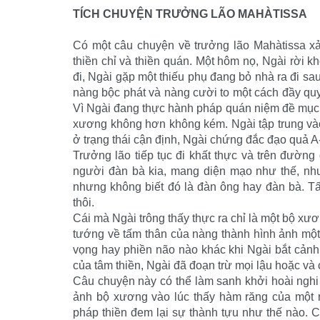
TÍCH CHUYỆN TRƯỞNG LÃO MAHÀTISSA
Có một câu chuyện về trưởng lão Mahàtissa xảy
thiền chỉ và thiền quán. Một hôm nọ, Ngài rời k
đi, Ngài gặp một thiếu phụ đang bỏ nhà ra đi sau
nàng bộc phát và nàng cười to một cách đầy quy
Vì Ngài đang thực hành pháp quán niệm đề mục 
xương không hơn không kém. Ngài tập trung vào
ở trạng thái cận định, Ngài chứng đắc đạo quả A
Trưởng lão tiếp tục đi khất thực và trên đườn
người đàn bà kia, mang diện mạo như thế, như
nhưng không biết đó là đàn ông hay đàn bà. Tấ
thôi.
Cái mà Ngài trông thấy thực ra chỉ là một bộ 
tướng về tấm thân của nàng thành hình ảnh một
vọng hay phiền não nào khác khi Ngài bắt cảnh
của tâm thiền, Ngài đã đoạn trừ mọi lậu hoặc và
Câu chuyện này có thể làm sanh khởi hoài nghi
ảnh bộ xương vào lúc thấy hàm răng của một 
pháp thiền đem lại sự thành tựu như thế nào. C