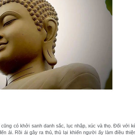
ời cũng có khởi sanh danh sắc, lục nhập, xúc và thọ. Ðối với k
n ái. Rồi ái gây ra thủ, thủ lại khiến người ấy làm điều thiệ