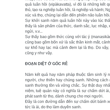
quả luân hồi (vipàkavatta), vì đó là những kết q
thủ, tạo ra nghiệp luân hồi, là nghiệp và hành; N
xúc và thọ, chúng lại dẫn đến phiền não luân hồi
Sự khởi sanh năm quả luân hồi này vào lúc thấy
thấy là sản phẩm của thức, danh sắc, lục nhập,
ngửi, v.v...
Sự thấy bao gồm thức cùng với tác ý (manasikàr
cũng bao gồm bốn xứ là sắc thần kinh mắt, cảnh
sự khổ hay lạc mà cảnh đem lại là thọ. Do vậy, 
cũng y như vậy.
ĐOẠN DIỆT Ở GỐC RỄ
Năm kết quả hay năm pháp thuộc tâm sinh lý nà
người, chư thiên hay chúng sanh. Những cách 
sanh thường tồn và vững chắc. Sự thật duy nhất
niệm, tuệ quán này có nghĩa là sự chấm dứt ái,
phát sanh từ thọ, dành chung cho mọi người.
Ðây là con đường dẫn đến sự chấm dứt bánh xe 
tức là ái, do thọ làm duyên sanh.