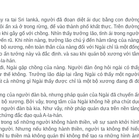
 ra tại Sri lankà, người đã đoạn diệt ái dục bằng con đườn
hỏi ẩn xá ở trong rừng, để vào thành phố khất thực. Trên đườn
 khi gây gổ với chồng. Nhìn thấy trưởng lão, tình ái trong ngườ
ến rũ. Khi nhìn nàng, trưởng lão chú ý đến hàm răng của nàng
bộ xương, nên toàn thân của nàng đối với Ngài chỉ là một đốn
 ấn tướng này và đắc định. và sau khi quán bộ xương với tâ
-la-hán.
g đi, Ngài gặp chồng của nàng. Người đàn ông hỏi ngài có thấ
 thế không. Trưởng lão đáp lại rằng Ngài có thấy một người
t cả những gì Ngài thấy được chỉ là một bộ xương đang đi đ
xương của người đàn bà, nhưng pháp quán của Ngài đã chuyển ấ
 bộ xương. Bởi vậy, trong tâm của Ngài không hề pha chút dụ
 người đàn bà kia. Như vậy, nhờ pháp quán dựa trên nền tản
 chứng đắc đạo quả A-la-hán.
 trong số những người không hành thiền, về sự sanh khởi hìn
người. Nhưng nếu không hành thiền, người ta không thể hiể
hỉ tu thiền mà không quán thì không thể tạo ra những hình ản