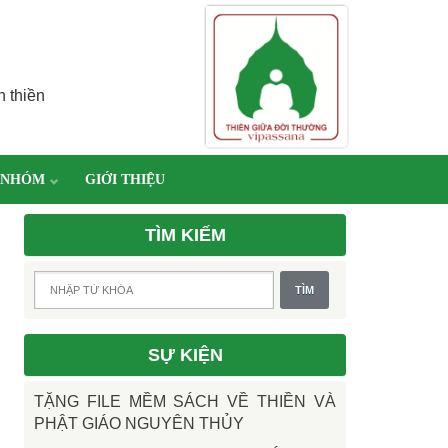
h thiền
 NHÓM
GIỚI THIỆU
TÌM KIẾM
SỰ KIỆN
TẶNG FILE MỀM SÁCH VỀ THIỀN VÀ
PHẬT GIÁO NGUYÊN THỦY