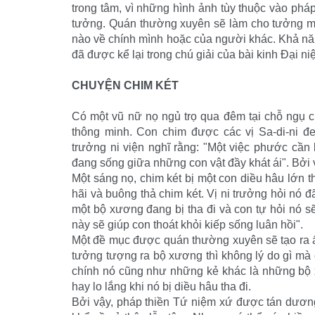
trong tâm, vì những hình ảnh tùy thuộc vào ph
tưởng. Quán thường xuyên sẽ làm cho tưởng mạn
nào về chính mình hoặc của người khác. Khả năn
đã được kể lại trong chú giải của bài kinh Ðại ni
CHUYỆN CHIM KÉT
Có một vũ nữ nọ ngủ trọ qua đêm tại chỗ ngụ củ
thông minh. Con chim được các vị Sa-di-ni đ
trưởng ni viện nghĩ rằng: "Một việc phước cần
đang sống giữa những con vật đầy khát ái". Bởi v
Một sáng nọ, chim két bị một con diều hâu lớn th
hãi và buông thả chim két. Vị ni trưởng hỏi nó đ
một bộ xương đang bị tha đi và con tự hỏi nó sẽ
này sẽ giúp con thoát khỏi kiếp sống luân hồi".
Một đề mục được quán thường xuyên sẽ tạo ra ấ
tưởng tượng ra bộ xương thì không lý do gì mà
chính nó cũng như những kẻ khác là những bộ 
hay lo lắng khi nó bị diều hâu tha đi.
Bởi vậy, pháp thiền Tứ niệm xứ được tán dương