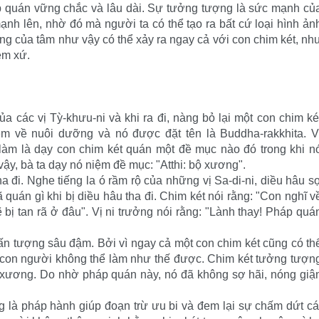
áp quán vững chắc và lâu dài. Sự tưởng tượng là sức mạnh củ
h lên, nhờ đó mà người ta có thể tạo ra bất cứ loại hình ản
g của tâm như vậy có thể xảy ra ngay cả với con chim két, nh
ệm xứ.
a các vị Tỳ-khưu-ni và khi ra đi, nàng bỏ lại một con chim ké
em về nuôi dưỡng và nó được đặt tên là Buddha-rakkhita. V
 làm là dạy con chim két quán một đề mục nào đó trong khi n
ậy, bà ta dạy nó niệm đề mục: "Atthi: bộ xương".
a đi. Nghe tiếng la ó rầm rộ của những vị Sa-di-ni, diều hâu s
ã quán gì khi bị diều hâu tha đi. Chim két nói rằng: "Con nghĩ v
 bị tan rã ở đâu". Vị ni trưởng nói rằng: "Lành thay! Pháp quá
n tượng sâu đậm. Bởi vì ngay cả một con chim két cũng có th
 con người không thể làm như thế được. Chim két tưởng tượn
xương. Do nhờ pháp quán này, nó đã không sợ hãi, nóng giậ
 là pháp hành giúp đoạn trừ ưu bi và đem lại sự chấm dứt cá