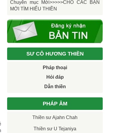
Chuyên mục Mới>>>>>CHO CÁC BẠN
MỚI TÌM HIỂU THIỀN
SƯ CÔ HƯƠNG THIỀN
Pháp thoại
Hỏi đáp
Dẫn thiền
PHÁP ÂM
Thiền sư Ajahn Chah
ẻ
Thiền sư U Tejaniya
n