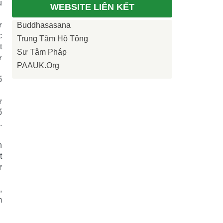
u
WEBSITE LIÊN KẾT
ự
Buddhasasana
c
Trung Tâm Hộ Tông
t
Sư Tâm Pháp
ự
PAAUK.org
ổ
ự
ổ
.
h
t
ự
,
m