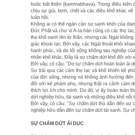
hoặc bất thiện (kammabhava). Trong điều kiện 
chịu sự già, bịnh, chết và các điều khổ khác v
luân hồi.
Không ai có thể ngăn cản sự sanh khởi của danh
Ðức Phật và chư vị A-la-hán cũng có các thọ lạc,
thọ khổ sanh lên từ thân, nhưng các Ngài không
giác khoái lạc. Bởi vậy, các Ngài thoát khỏi kha
hạnh phúc, và do lối sống không tạo nghiệp củ
nhân khổ khác. Ðây là sự chấm dứt khổ đối với v
Bởi vậy, có câu: "Do sự chấm dứt hoàn toàn ái 
Sự trải qua các cảm thọ lạc và khổ khiến kẻ p
của đời sống, nhưng nó không ảnh hưởng đến n
đối với kẻ phàm phu, nhưng thật ra cảnh cám d
thích lợi ích cho mình. Do đó, vị ấy hoàn toàn t
dứt nghiệp hữu, tái sanh và những điều khổ nối 
Bởi vậy, có câu: "Sự chấm dứt thủ dẫn đến sự 
nghiệp hữu dẫn đến sự chấm dứt tái sanh. Sự chấm
SỰ CHẤM DỨT ÁI DỤC