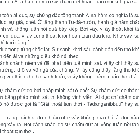
ạo quả A-la-hán, nên có sự chấm dứt hoàn toàn mọi kết quả sa
 toàn ái dục, sự chứng đắc tầng thánh A-na-hàm có nghĩa là s
 dục, sự già, chết. Ở tầng thánh Tu-đà-hườn, hành giả nắm chắ
nh và không luân hồi quá bảy kiếp. Bởi vậy, vị ấy thoát khỏi tấ
 cõi dục, vị ấy cũng thoát khỏi hoàn toàn đau khổ. Như vậy, s
hì khổ càng ít.
dục trong từng chốc lát. Sự sanh khởi sáu cảnh dẫn đến thọ kh
n đến ái và những điều khổ nối theo.
nh chánh niệm và đã phát triển tuệ minh sát, vị ấy chỉ thấy s
 thường, khổ và vô ngã của chúng. Vị ấy cũng thấy rằng thọ kh
ông vui thích khi thọ sanh khởi, vị ấy không thèm muốn thọ khác
sự chấm dứt do bởi pháp minh sát ở chỗ: Sự chấm dứt do thán
ứt bằng pháp minh sát thì không vĩnh viễn. Ái dục chỉ chấm dứ
 nó được gọi là "Giải thoát tạm thời - Tadanganibbuti" hay s
v... Trạng thái biết đơn thuần như vậy không pha chút ái dục nào
không xảy ra. Nói cách khác, do sự chấm dứt ái, vòng luân hồi tạ
 thoát tạm thời.