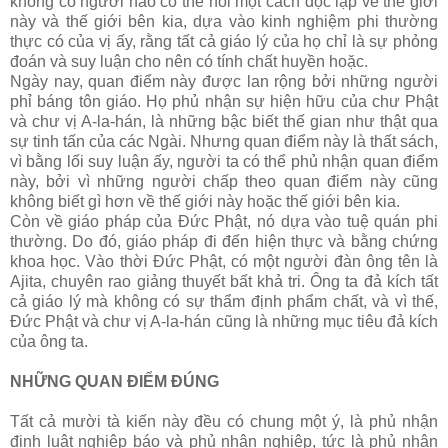
không có người nào có thể nói một cách độc lập về thế giới
này và thế giới bên kia, dựa vào kinh nghiệm phi thường
thực có của vị ấy, rằng tất cả giáo lý của họ chỉ là sự phỏng
đoán và suy luận cho nên có tính chất huyền hoặc.
Ngày nay, quan điểm này được lan rộng bởi những người
phỉ báng tôn giáo. Họ phủ nhận sự hiện hữu của chư Phật
và chư vị A-la-hán, là những bậc biết thế gian như thật qua
sự tinh tấn của các Ngài. Nhưng quan điểm này là thất sách,
vì bằng lối suy luận ấy, người ta có thể phủ nhận quan điểm
này, bởi vì những người chấp theo quan điểm này cũng
không biết gì hơn về thế giới này hoặc thế giới bên kia.
Còn về giáo pháp của Ðức Phật, nó dựa vào tuệ quán phi
thường. Do đó, giáo pháp đi đến hiện thực và bằng chứng
khoa học. Vào thời Ðức Phật, có một người đàn ông tên là
Ajita, chuyên rao giảng thuyết bất khả tri. Ông ta đả kích tất
cả giáo lý mà không có sự thẩm định phẩm chất, và vì thế,
Ðức Phật và chư vị A-la-hán cũng là những mục tiêu đả kích
của ông ta.
NHỮNG QUAN ĐIỂM ĐÚNG
Tất cả mười tà kiến này đều có chung một ý, là phủ nhận
định luật nghiệp báo và phủ nhận nghiệp, tức là phủ nhận