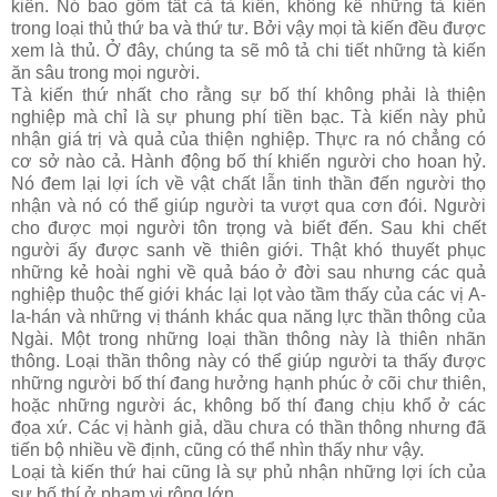
kiến. Nó bao gồm tất cả tà kiến, không kể những tà kiến
trong loại thủ thứ ba và thứ tư. Bởi vậy mọi tà kiến đều được
xem là thủ. Ở đây, chúng ta sẽ mô tả chi tiết những tà kiến
ăn sâu trong mọi người.
Tà kiến thứ nhất cho rằng sự bố thí không phải là thiện
nghiệp mà chỉ là sự phung phí tiền bạc. Tà kiến này phủ
nhận giá trị và quả của thiện nghiệp. Thực ra nó chẳng có
cơ sở nào cả. Hành động bố thí khiến người cho hoan hỷ.
Nó đem lại lợi ích về vật chất lẫn tinh thần đến người thọ
nhận và nó có thể giúp người ta vượt qua cơn đói. Người
cho được mọi người tôn trọng và biết đến. Sau khi chết
người ấy được sanh về thiên giới. Thật khó thuyết phục
những kẻ hoài nghi về quả báo ở đời sau nhưng các quả
nghiệp thuộc thế giới khác lại lọt vào tầm thấy của các vị A-
la-hán và những vị thánh khác qua năng lực thần thông của
Ngài. Một trong những loại thần thông này là thiên nhãn
thông. Loại thần thông này có thể giúp người ta thấy được
những người bố thí đang hưởng hạnh phúc ở cõi chư thiên,
hoặc những người ác, không bố thí đang chịu khổ ở các
đọa xứ. Các vị hành giả, dầu chưa có thần thông nhưng đã
tiến bộ nhiều về định, cũng có thể nhìn thấy như vậy.
Loại tà kiến thứ hai cũng là sự phủ nhận những lợi ích của
sự bố thí ở phạm vi rộng lớn.