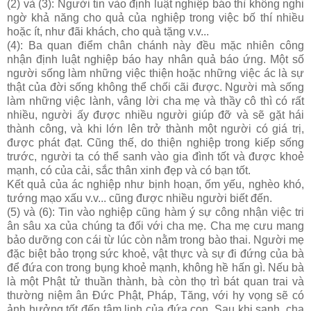
(2) và (3): Người tin vào định luật nghiệp báo thì không nghi
ngờ khả năng cho quả của nghiệp trong việc bố thí nhiều
hoặc ít, như đãi khách, cho quà tặng v.v...
(4): Ba quan điểm chân chánh này đều mặc nhiên công
nhận định luật nghiệp báo hay nhân quả báo ứng. Một số
người sống làm những việc thiện hoặc những việc ác là sự
thật của đời sống không thể chối cãi được. Người mà sống
làm những việc lành, vâng lời cha mẹ và thầy cô thì có rất
nhiều, người ấy được nhiều người giúp đỡ và sẽ gặt hái
thành công, và khi lớn lên trở thành một người có giá trị,
được phát đạt. Cũng thế, do thiện nghiệp trong kiếp sống
trước, người ta có thể sanh vào gia đình tốt và được khoẻ
mạnh, có của cải, sắc thân xinh đẹp và có bạn tốt.
Kết quả của ác nghiệp như bịnh hoạn, ốm yếu, nghèo khó,
tướng mạo xấu v.v... cũng được nhiều người biết đến.
(5) và (6): Tin vào nghiệp cũng hàm ý sự công nhận việc tri
ân sâu xa của chúng ta đối với cha mẹ. Cha mẹ cưu mang
bảo dưỡng con cái từ lúc còn nằm trong bào thai. Người mẹ
đặc biệt bảo trọng sức khoẻ, vật thực và sự đi đứng của bà
để đứa con trong bụng khoẻ mạnh, không hề hấn gì. Nếu bà
là một Phật tử thuần thành, bà còn thọ trì bát quan trai và
thường niệm ân Ðức Phật, Pháp, Tăng, với hy vọng sẽ có
ảnh hưởng tốt đến tâm linh của đứa con. Sau khi sanh, cha