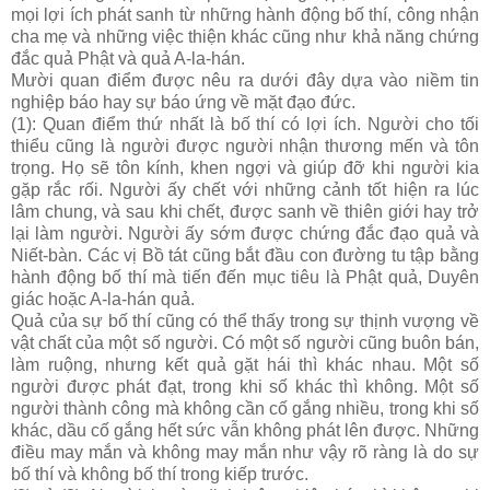
mọi lợi ích phát sanh từ những hành động bố thí, công nhận
cha mẹ và những việc thiện khác cũng như khả năng chứng
đắc quả Phật và quả A-la-hán.
Mười quan điểm được nêu ra dưới đây dựa vào niềm tin
nghiệp báo hay sự báo ứng về mặt đạo đức.
(1): Quan điểm thứ nhất là bố thí có lợi ích. Người cho tối
thiểu cũng là người được người nhận thương mến và tôn
trọng. Họ sẽ tôn kính, khen ngợi và giúp đỡ khi người kia
gặp rắc rối. Người ấy chết với những cảnh tốt hiện ra lúc
lâm chung, và sau khi chết, được sanh về thiên giới hay trở
lại làm người. Người ấy sớm được chứng đắc đạo quả và
Niết-bàn. Các vị Bồ tát cũng bắt đầu con đường tu tập bằng
hành động bố thí mà tiến đến mục tiêu là Phật quả, Duyên
giác hoặc A-la-hán quả.
Quả của sự bố thí cũng có thể thấy trong sự thịnh vượng về
vật chất của một số người. Có một số người cũng buôn bán,
làm ruộng, nhưng kết quả gặt hái thì khác nhau. Một số
người được phát đạt, trong khi số khác thì không. Một số
người thành công mà không cần cố gắng nhiều, trong khi số
khác, dầu cố gắng hết sức vẫn không phát lên được. Những
điều may mắn và không may mắn như vậy rõ ràng là do sự
bố thí và không bố thí trong kiếp trước.