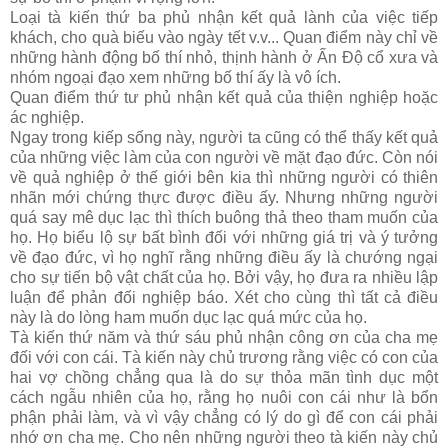
Loại tà kiến thứ ba phủ nhận kết quả lành của việc tiếp
khách, cho quà biếu vào ngày tết v.v... Quan điểm này chỉ về
những hành động bố thí nhỏ, thịnh hành ở Ấn Ðộ cổ xưa và
nhóm ngoại đạo xem những bố thí ấy là vô ích.
Quan điểm thứ tư phủ nhận kết quả của thiện nghiệp hoặc
ác nghiệp.
Ngay trong kiếp sống này, người ta cũng có thể thấy kết quả
của những việc làm của con người về mặt đạo đức. Còn nói
về quả nghiệp ở thế giới bên kia thì những người có thiên
nhãn mới chứng thực được điều ấy. Nhưng những người
quá say mê dục lạc thì thích buông thả theo tham muốn của
họ. Họ biểu lộ sự bất bình đối với những giá trị và ý tưởng
về đạo đức, vì họ nghĩ rằng những điều ấy là chướng ngại
cho sự tiến bộ vật chất của họ. Bởi vậy, họ đưa ra nhiều lập
luận để phản đối nghiệp báo. Xét cho cùng thì tất cả điều
này là do lòng ham muốn dục lạc quá mức của họ.
Tà kiến thứ năm và thứ sáu phủ nhận công ơn của cha mẹ
đối với con cái. Tà kiến này chủ trương rằng việc có con của
hai vợ chồng chẳng qua là do sự thỏa mãn tình dục một
cách ngẫu nhiên của họ, rằng họ nuôi con cái như là bổn
phận phải làm, và vì vậy chẳng có lý do gì để con cái phải
nhớ ơn cha mẹ. Cho nên những người theo tà kiến này chủ