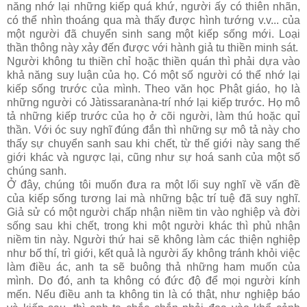
năng nhớ lại những kiếp quá khứ, người ấy có thiên nhãn,
có thể nhìn thoáng qua mà thấy được hình tướng v.v... của
một người đã chuyển sinh sang một kiếp sống mới. Loại
thần thông này xảy đến được với hành giả tu thiền minh sát.
Người không tu thiền chỉ hoặc thiền quán thì phải dựa vào
khả năng suy luận của họ. Có một số người có thể nhớ lại
kiếp sống trước của mình. Theo văn học Phật giáo, họ là
những người có Jàtissaranàna-trí nhớ lại kiếp trước. Họ mô
tả những kiếp trước của họ ở cõi người, làm thú hoặc quỉ
thần. Với óc suy nghĩ đúng đắn thì những sự mô tả này cho
thấy sự chuyển sanh sau khi chết, từ thế giới này sang thế
giới khác và ngược lại, cũng như sự hoá sanh của một số
chúng sanh.
Ở đây, chúng tôi muốn đưa ra một lối suy nghĩ về vấn đề
của kiếp sống tương lai mà những bậc trí tuệ đã suy nghĩ.
Giả sử có một người chấp nhận niềm tin vào nghiệp và đời
sống sau khi chết, trong khi một người khác thì phủ nhận
niềm tin này. Người thứ hai sẽ không làm các thiện nghiệp
như bố thí, trì giới, kết quả là người ấy không tránh khỏi việc
làm điều ác, anh ta sẽ buông thả những ham muốn của
mình. Do đó, anh ta không có đức độ để mọi người kính
mến. Nếu điều anh ta không tin là có thật, như nghiệp báo