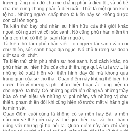
trương rằng giúp đỡ cha mẹ chẳng phải là điều tốt, và bỏ bê
cha mẹ cũng chẳng phải là điều xấu. Thật là một quan kiến
tệ hại. Những người chấp theo tà kiến này sẽ không được
con cái tôn trọng.
Tà kiến thứ bảy phủ nhận sự hiện hữu của thế giới khác
ngoài cõi người và cõi súc sanh. Nó cũng phủ nhận niềm tin
rằng con thú có thể tái sanh làm người.
Tà kiến thứ tám phủ nhận việc con người tái sanh vào cõi
chư thiên, súc sanh hoặc địa ngục. Nó chủ trương sự đoạn
diệt sau khi chết.
Tà kiến thứ chín phủ nhận sự hoá sanh. Nói cách khác, nó
phủ nhận sự hiện hữu của chư thiên, ngạ quỉ, A tu la v.v..., là
những kẻ xuất hiện với thân hình đầy đủ mà không qua
trung gian của sự thọ thai. Quan điểm này không thể biện hộ
được, bởi vì những vị phi nhân thiện hoặc ác cũng hiện ra
cho người ta thấy. Có những người lên đồng và những thầy
bùa có thể triệu về những vị phi nhân, và những vị chư
thiên, phạm thiên đôi khi cũng hiện rõ trước mắt vị hành giả
tu minh sát.
Quan điểm cuối cùng là không có sa môn hay Bà la môn
nào nói về thế giới này và thế giới bên kia, và thực hành
đúng với những gì họ nói ra. Quan điểm này ám chỉ rằng