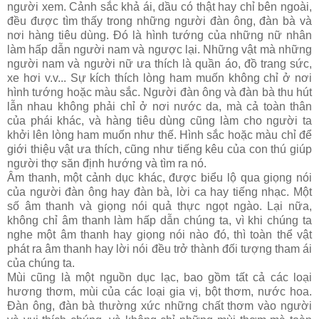
người xem. Cảnh sắc khả ái, dầu có thật hay chỉ bên ngoài,
đều được tìm thấy trong những người đàn ông, đàn bà và
nơi hàng tiêu dùng. Ðó là hình tướng của những nữ nhân
làm hấp dẫn người nam và ngược lại. Những vật mà những
người nam và người nữ ưa thích là quần áo, đồ trang sức,
xe hơi v.v... Sự kích thích lòng ham muốn không chỉ ở nơi
hình tướng hoặc màu sắc. Người đàn ông và đàn bà thu hút
lẫn nhau không phải chỉ ở nơi nước da, mà cả toàn thân
của phái khác, và hàng tiêu dùng cũng làm cho người ta
khởi lên lòng ham muốn như thế. Hình sắc hoặc màu chỉ để
giới thiệu vật ưa thích, cũng như tiếng kêu của con thú giúp
người thợ săn định hướng và tìm ra nó.
Âm thanh, một cảnh dục khác, được biểu lộ qua giọng nói
của người đàn ông hay đàn bà, lời ca hay tiếng nhạc. Một
số âm thanh và giọng nói quả thực ngọt ngào. Lại nữa,
không chỉ âm thanh làm hấp dẫn chúng ta, vì khi chúng ta
nghe một âm thanh hay giọng nói nào đó, thì toàn thể vật
phát ra âm thanh hay lời nói đều trở thành đối tượng tham ái
của chúng ta.
Mùi cũng là một nguồn dục lạc, bao gồm tất cả các loại
hương thơm, mùi của các loại gia vị, bột thơm, nước hoa.
Ðàn ông, đàn bà thường xức những chất thơm vào người