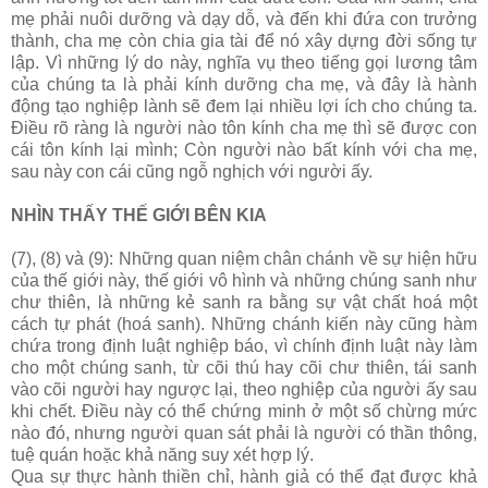
mẹ phải nuôi dưỡng và dạy dỗ, và đến khi đứa con trưởng
thành, cha mẹ còn chia gia tài để nó xây dựng đời sống tự
lập. Vì những lý do này, nghĩa vụ theo tiếng gọi lương tâm
của chúng ta là phải kính dưỡng cha mẹ, và đây là hành
động tạo nghiệp lành sẽ đem lại nhiều lợi ích cho chúng ta.
Ðiều rõ ràng là người nào tôn kính cha mẹ thì sẽ được con
cái tôn kính lại mình; Còn người nào bất kính với cha mẹ,
sau này con cái cũng ngỗ nghịch với người ấy.
NHÌN THẤY THẾ GIỚI BÊN KIA
(7), (8) và (9): Những quan niệm chân chánh về sự hiện hữu
của thế giới này, thế giới vô hình và những chúng sanh như
chư thiên, là những kẻ sanh ra bằng sự vật chất hoá một
cách tự phát (hoá sanh). Những chánh kiến này cũng hàm
chứa trong định luật nghiệp báo, vì chính định luật này làm
cho một chúng sanh, từ cõi thú hay cõi chư thiên, tái sanh
vào cõi người hay ngược lại, theo nghiệp của người ấy sau
khi chết. Ðiều này có thể chứng minh ở một số chừng mức
nào đó, nhưng người quan sát phải là người có thần thông,
tuệ quán hoặc khả năng suy xét hợp lý.
Qua sự thực hành thiền chỉ, hành giả có thể đạt được khả