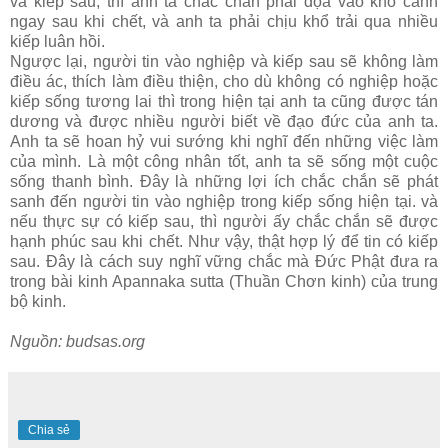
và kiếp sau, thì anh ta chắc chắn phải đọa vào khổ cảnh
ngay sau khi chết, và anh ta phải chịu khổ trải qua nhiều
kiếp luân hồi.
Ngược lại, người tin vào nghiệp và kiếp sau sẽ không làm
điều ác, thích làm điều thiện, cho dù không có nghiệp hoặc
kiếp sống tương lai thì trong hiện tại anh ta cũng được tán
dương và được nhiều người biết về đạo đức của anh ta.
Anh ta sẽ hoan hỷ vui sướng khi nghĩ đến những việc làm
của mình. Là một công nhân tốt, anh ta sẽ sống một cuộc
sống thanh bình. Ðây là những lợi ích chắc chắn sẽ phát
sanh đến người tin vào nghiệp trong kiếp sống hiện tại. và
nếu thực sự có kiếp sau, thì người ấy chắc chắn sẽ được
hạnh phúc sau khi chết. Như vậy, thật hợp lý để tin có kiếp
sau. Ðây là cách suy nghĩ vững chắc mà Ðức Phật đưa ra
trong bài kinh Apannaka sutta
(Thuần Chơn kinh) của trung
bộ kinh.
Nguồn
: budsas.org
Chia sẻ