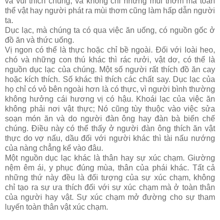
và vui thích chúng, và không chỉ những mùi thơm mà toàn
thể vật hay người phát ra mùi thơm cũng làm hấp dẫn người
ta.
Dục lạc, mà chúng ta có qua việc ăn uống, có nguồn gốc ở
đồ ăn và thức uống.
Vị ngon có thể là thực hoặc chỉ bề ngoài. Ðối với loài heo,
chó và những con thú khác thì rác rưởi, vật dơ, có thể là
nguồn dục lạc của chúng. Một số người rất thích đồ ăn cay
hoặc kích thích. Số khác thì thích các chất say. Dục lạc của
họ chỉ có vỏ bên ngoài hơn là có thực, vì người bình thường
không hưởng cái hương vị có hậu. Khoái lạc của việc ăn
không phải nơi vật thực; Nó cũng tùy thuộc vào việc sửa
soạn món ăn và do người đàn ông hay đàn bà biến chế
chúng. Ðiều này có thể thấy ở người đàn ông thích ăn vật
thực do vợ nấu, dầu đối với người khác thì tài nấu nướng
của nàng chẳng kể vào đâu.
Một nguồn dục lạc khác là thân hay sự xúc chạm. Giường
nệm êm ái, y phục đúng mùa, thân của phái khác. Tất cả
những thứ này đều là đối tượng của sự xúc chạm, không
chỉ tạo ra sự ưa thích đối với sự xúc chạm mà ở toàn thân
của người hay vật. Sự xúc chạm mở đường cho sự tham
luyến toàn thân vật xúc chạm.