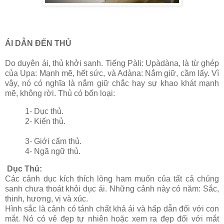
ÁI DẪN ĐẾN THỦ
Do duyên ái, thủ khởi sanh. Tiếng Pàli: Upàdàna, là từ ghép
của Upa: Mạnh mẽ, hết sức, và Adàna: Nắm giữ, cầm lấy. Vì
vậy, nó có nghĩa là nắm giữ chắc hay sự khao khát mạnh
mẽ, không rời. Thủ có bốn loại:
1- Dục thủ.
2- Kiến thủ.
3- Giới cấm thủ.
4- Ngã ngữ thủ.
Dục Thủ:
Các cảnh dục kích thích lòng ham muốn của tất cả chúng
sanh chưa thoát khỏi dục ái. Những cảnh này có năm: Sắc,
thinh, hương, vị và xúc.
Hình sắc là cảnh có tánh chất khả ái và hấp dẫn đối với con
mắt. Nó có vẻ đẹp tự nhiên hoặc xem ra đẹp đối với mắt