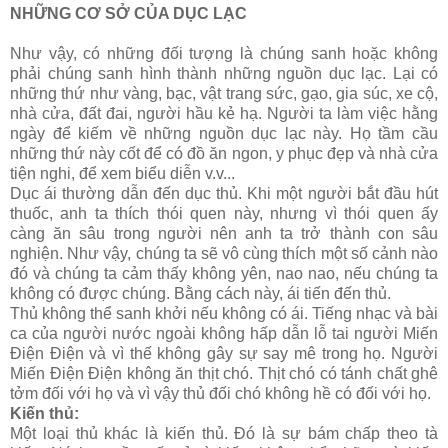
NHỮNG CƠ SỞ CỦA DỤC LẠC
Như vậy, có những đối tượng là chúng sanh hoặc không
phải chúng sanh hình thành những nguồn dục lạc. Lại có
những thứ như vàng, bạc, vật trang sức, gạo, gia súc, xe cộ,
nhà cửa, đất đai, người hầu kẻ hạ. Người ta làm việc hằng
ngày để kiếm về những nguồn dục lạc này. Họ tầm cầu
những thứ này cốt để có đồ ăn ngon, y phục đẹp và nhà cửa
tiện nghi, để xem biểu diễn v.v...
Dục ái thường dẫn đến dục thủ. Khi một người bắt đầu hút
thuốc, anh ta thích thói quen này, nhưng vì thói quen ấy
càng ăn sâu trong người nên anh ta trở thành con sâu
nghiện. Như vậy, chúng ta sẽ vô cùng thích một số cảnh nào
đó và chúng ta cảm thấy không yên, nao nao, nếu chúng ta
không có được chúng. Bằng cách này, ái tiến đến thủ.
Thủ không thể sanh khởi nếu không có ái. Tiếng nhạc và bài
ca của người nước ngoài không hấp dẫn lỗ tai người Miến
Ðiện Ðiện và vì thế không gây sự say mê trong họ. Người
Miến Ðiện Ðiện không ăn thịt chó. Thịt chó có tánh chất ghê
tởm đối với họ và vì vậy thủ đối chó không hề có đối với họ.
Kiến thủ:
Một loại thủ khác là kiến thủ. Ðó là sự bám chấp theo tà