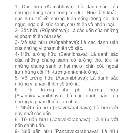
1- Dục hữu
(Kàmabhava): Là danh sắc của
những chúng sanh trong cõi dục. Nói cách khác,
dục hữu chỉ về những kiếp sống trong cõi địa
ngục, ngạ quỉ, súc sanh, chư thiên và nhân loại.
2- Sắc hữu
(Rùpabhava): Là các uẩn của những
vị phạm thiên hữu sắc.
3- Vô sắc hữu
(Arùpabhava): Là các danh uẩn
của những vị phạm thiên vô sắc.
4- Hữu tưởng hữu (Sannìbhava): Là danh sắc
của những chúng sanh có tưởng thô, tức là
những chúng sanh ở hai mươi chín cõi, ngoại
trừ những cõi Phi-tưởng-phi-phi-tưởng.
5- Vô tưởng hữu (Asannìbhava): Là danh sắc
những vị phạm thiên vô tưởng.
6- Phi tưởng phi phi tưởng hữu
(Asannìnàsannìbhava): Là các danh uẩn của
những vị phạm thiên cao nhất.
7- Nhứt uẩn hữu (Ekavokàrabhava): Là hữu với
duy nhất sắc uẩn.
8- Tứ uẩn hữu (Catuvokàrabhava): Là hữu với
bốn danh uẩn.
9- Ngũ uẩn hữu (Pancavokàrabhava): Là hữu