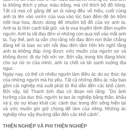
ta không thích y phục màu trắng, mà chỉ thích bộ đồ hồng.
Tất cả mọi cố gắng để an ủi nàng đều vô hiệu, cuối cùng
anh ta lẽn vào vườn của vua vào lúc ban đêm để ăn trộm
một loại hoa, được dùng để nhuộm bộ đồ của vợ anh ta.
Anh ta bị lính canh bắt giữ, và bị vua truyền lệnh đâm xuyên
người. Anh ta rất đau đớn vì những con quạ mổ vào mắt anh
ta. Tuy thế, anh ta vẫn cho rằng nỗi đau đớn nơi thân chẳng
đáng kể là bao so với nỗi đau đớn tâm hồn khi nghĩ rằng
anh ta không đáp ứng được ước muốn của người vợ và
không được đi dự hội với vợ. Bởi vậy, trong khi đang khóc
cho sự rủi ro của mình, anh ta chết và tái sanh xuống địa
ngục.
Ngày nay, có thể có nhiều người làm điều ác do sự thúc ép
của những người mà họ yêu. Tất cả những điều ác này bao
gồm cái nghiệp mà xuất phát từ thủ dẫn đến các khổ cảnh.
Bởi vậy, bộ Thanh tịnh đạo có đoạn nói rằng: "Do ảnh
hưởng của dục thủ, người ta tạo ác nghiệp bằng thân, khẩu
và ý, do sự khao khát các cảnh dục trong đời sống hiện tại
và ước muốn gìn giữ chúng để làm của riêng. Những ác
nghiệp như vậy thường dẫn đến các khổ cảnh".
THIỆN NGHIỆP VÀ PHI THIỆN NGHIỆP