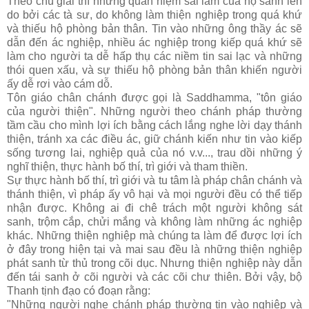
Theo chú giải thì những quan niệm sai lầm của họ sanh lên
do bởi các tà sư, do không làm thiện nghiệp trong quá khứ
và thiếu hộ phòng bản thân. Tin vào những ông thầy ác sẽ
dẫn đến ác nghiệp, nhiều ác nghiệp trong kiếp quá khứ sẽ
làm cho người ta dễ hấp thụ các niềm tin sai lạc và những
thói quen xấu, và sự thiếu hộ phòng bản thân khiến người
ấy dễ rơi vào cám dỗ.
Tôn giáo chân chánh được gọi là Saddhamma, "tôn giáo
của người thiện". Những người theo chánh pháp thường
tầm cầu cho mình lợi ích bằng cách lắng nghe lời dạy thánh
thiện, tránh xa các điều ác, giữ chánh kiến như tin vào kiếp
sống tương lai, nghiệp quả của nó v.v..., trau dồi những ý
nghĩ thiện, thực hành bố thí, trì giới và tham thiền.
Sự thực hành bố thí, trì giới và tu tâm là pháp chân chánh và
thánh thiện, vì pháp ấy vô hại và mọi người đều có thể tiếp
nhận được. Không ai đi chê trách một người không sát
sanh, trộm cắp, chửi mắng và không làm những ác nghiệp
khác. Những thiện nghiệp mà chúng ta làm để được lợi ích
ở đây trong hiện tại và mai sau đều là những thiện nghiệp
phát sanh từ thủ trong cõi dục. Nhưng thiện nghiệp này dẫn
đến tái sanh ở cõi người và các cõi chư thiên. Bởi vậy, bộ
Thanh tịnh đạo có đoạn rằng:
"Những người nghe chánh pháp thường tin vào nghiệp và