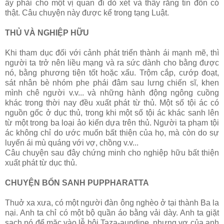
ấy phải cho một vị quan đi dò xét và thấy rằng tin đồn có
thật. Câu chuyện này được kể trong tạng Luật.
THỦ VÀ NGHIỆP HỮU
Khi tham dục đối với cảnh phát triển thành ái mạnh mẽ, thì
người ta trở nên liều mạng và ra sức dành cho bằng được
nó, bằng phương tiện tốt hoặc xấu. Trộm cắp, cướp đoạt,
sát nhân bè nhóm phe phái đâm sau lưng chiến sĩ, khen
mình chê người v.v... và những hành động ngông cuồng
khác trong thời nay đều xuất phát từ thủ. Một số tội ác có
nguồn gốc ở dục thủ, trong khi một số tội ác khác sanh lên
từ một trong ba loại ảo kiến dựa trên thủ. Người ta phạm tội
ác không chỉ do ước muốn bất thiện của họ, mà còn do sự
luyến ái mù quáng với vợ, chồng v.v...
Câu chuyện sau đây chứng minh cho nghiệp hữu bất thiện
xuất phát từ dục thủ.
CHUYỆN BỔN SANH PUPPHARATTA
Thuở xa xưa, có một người đàn ông nghèo ở tại thành Ba la
nại. Anh ta chỉ có một bộ quần áo bằng vải dày. Anh ta giặt
sạch nó để mặc vào lễ hội Taza-aundine, nhưng vợ của anh