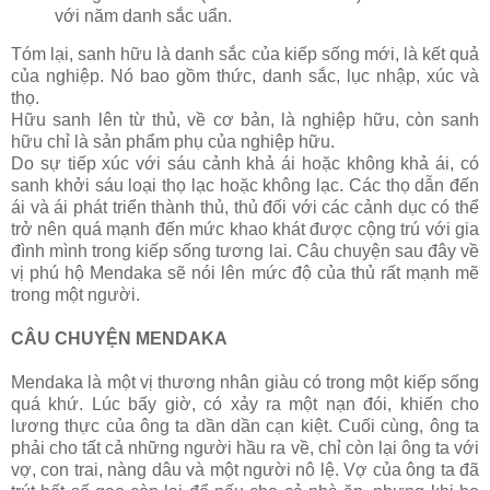
với năm danh sắc uẩn.
Tóm lại, sanh hữu là danh sắc của kiếp sống mới, là kết quả
của nghiệp. Nó bao gồm thức, danh sắc, lục nhập, xúc và
thọ.
Hữu sanh lên từ thủ, về cơ bản, là nghiệp hữu, còn sanh
hữu chỉ là sản phẩm phụ của nghiệp hữu.
Do sự tiếp xúc với sáu cảnh khả ái hoặc không khả ái, có
sanh khởi sáu loại thọ lạc hoặc không lạc. Các thọ dẫn đến
ái và ái phát triển thành thủ, thủ đối với các cảnh dục có thể
trở nên quá mạnh đến mức khao khát được cộng trú với gia
đình mình trong kiếp sống tương lai. Câu chuyện sau đây về
vị phú hộ Mendaka sẽ nói lên mức độ của thủ rất mạnh mẽ
trong một người.
CÂU CHUYỆN MENDAKA
Mendaka là một vị thương nhân giàu có trong một kiếp sống
quá khứ. Lúc bấy giờ, có xảy ra một nạn đói, khiến cho
lương thực của ông ta dần dần cạn kiệt. Cuối cùng, ông ta
phải cho tất cả những người hầu ra về, chỉ còn lại ông ta với
vợ, con trai, nàng dâu và một người nô lệ. Vợ của ông ta đã