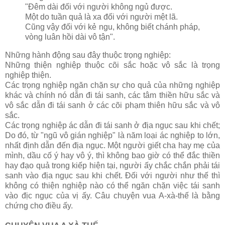
"Ðêm dài đối với người không ngủ được.
Một do tuần quả là xa đối với người mệt lã.
Cũng vậy đối với kẻ ngu, không biết chánh pháp,
vòng luân hồi dài vô tận".
Những hành động sau đây thuộc trọng nghiệp:
Những thiện nghiệp thuộc cõi sắc hoặc vô sắc là trọng
nghiệp thiện.
Các trọng nghiệp ngăn chặn sự cho quả của những nghiệp
khác và chính nó dẫn đi tái sanh, các tâm thiền hữu sắc và
vô sắc dẫn đi tái sanh ở các cõi phạm thiên hữu sắc và vô
sắc.
Các trọng nghiệp ác dẫn đi tái sanh ở địa ngục sau khi chết;
Do đó, từ "ngũ vô gián nghiệp" là năm loại ác nghiệp to lớn,
nhất định dẫn đến địa ngục. Một người giết cha hay mẹ của
mình, dầu cố ý hay vô ý, thì không bao giờ có thể đắc thiền
hay đạo quả trong kiếp hiện tại, người ấy chắc chắn phải tái
sanh vào địa ngục sau khi chết. Ðối với người như thế thì
không có thiện nghiệp nào có thể ngăn chặn việc tái sanh
vào địc ngục của vị ấy. Câu chuyện vua A-xà-thế là bằng
chứng cho điều ấy.