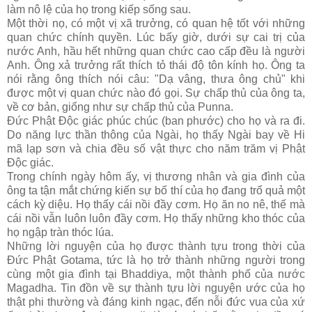
làm nô lệ của họ trong kiếp sống sau.
Một thời nọ, có một vị xã trưởng, có quan hệ tốt với những
quan chức chính quyền. Lúc bấy giờ, dưới sự cai trị của
nước Anh, hầu hết những quan chức cao cấp đều là người
Anh. Ông xả trưởng rất thích tỏ thái độ tôn kính họ. Ông ta
nói rằng ông thích nói câu: "Dạ vâng, thưa ông chủ" khi
được một vị quan chức nào đó gọi. Sự chấp thủ của ông ta,
về cơ bản, giống như sự chấp thủ của Punna.
Ðức Phật Ðộc giác phúc chúc (ban phước) cho họ và ra đi.
Do năng lực thần thông của Ngài, họ thấy Ngài bay về Hi
mã lạp sơn và chia đều số vật thực cho năm trăm vị Phật
Ðộc giác.
Trong chính ngày hôm ấy, vị thương nhân và gia đình của
ông ta tận mắt chứng kiến sự bố thí của họ đang trổ quả một
cách kỳ diệu. Họ thấy cái nồi đầy cơm. Họ ăn no nê, thế mà
cái nồi vẫn luôn luôn đầy cơm. Họ thấy những kho thóc của
họ ngập tràn thóc lúa.
Những lời nguyện của họ được thành tựu trong thời của
Ðức Phật Gotama, tức là họ trở thành những người trong
cùng một gia đình tại Bhaddiya, một thành phố của nước
Magadha. Tin đồn về sự thành tựu lời nguyện ước của họ
thật phi thường và đáng kinh ngạc, đến nỗi đức vua của xứ