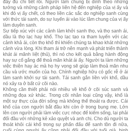
đầy đủ chi tiết rồi. Người lâm chung bị dính theo những
tướng và những cảnh pháp liên hệ đến nghiệp của vị ấy và
khi đó vị ấy chết, có theo liền các sắc do nghiệp sanh cùng
với thức tái sanh, do sự luyến ái vào lúc lâm chung của vị ấy
làm duyên sanh.
Sự tiếp xúc với các cảnh làm khởi sanh thọ, và thọ sanh ái,
dầu là thọ lạc hay khổ. Thọ lạc tạo ra tham luyến với các
cảnh khả ái, còn thọ khổ thì khiến chúng ta khao khát những
cảnh vừa lòng. Khi tham ái trở nên mạnh và phát triển thành
khát ái mãnh liệt (thủ), thì nó cho kết quả bằng hành động
hay sự cố gắng để thoả mãn khát ái ấy. Người ta làm những
việc thiện hay ác mà họ hy vọng sẽ giúp làm thoả mãn nhu
cầu và ước muốn của họ. Chính nghiệp hữu có gốc rễ ở ái
làm sanh khởi sự tái sanh. Tái sanh gắn liền với khổ, dầu
nó xảy ra ở bất cứ cõi nào.
Không cần thiết phải nói nhiều về khổ ở cõi súc sanh và
những đọa xứ khác. Trong cõi nhân loại cũng vậy, khổ là
một sự thực của đời sống mà không thể thoát ra được. Cái
khổ của con người bắt đầu khi còn ở trong bụng mẹ. Lớn
lên con người phải làm việc cực nhọc để kiếm sống, lại phải
đối đầu với những kẻ xảo quyệt và anh chị. Cho dù người ta
thoát khỏi cái khổ trong sự phấn đấu để sanh tồn đi nữa,
cuối cùng người ấy cũng phải đối đầu với tuổi già, bịnh