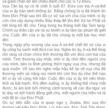
và giẫm chân dơ lên chiếu dành cho các vị Tỳ khưu.
Vua Tần bà sa có lẽ chết ở tuổi 67. Ðứa con trai A-xà-thế
của vị ấy bản tánh không ác. Bằng chứng là vị đã thành tín
theo Ðức Phật sau khi đã cư xử sai với cha của mình, vị ấy
còn cho xây dựng nhiều Bảo tháp để tôn thờ Xá lợi Phật và
hết lòng hộ độ chư Tăng trong ba tháng kiết tập Tam tạng.
Chính sự thân cận với tà sư khiến vị ấy lầm lạc phạm tội giết
cha. Cuộc đời của vị ấy đã cho chúng ta một bài học nhớ
đời.
Trong ngày phụ vương của vua A-xà-thế chết thì vợ của vị
ấy cũng hạ sanh một đứa con trai. Nghe tin ấy, A-xà-thế lòng
rộn ràng và chan chứa tình thương đối với đứa con trai của
mình. Tình thương này nhắc nhở vị ấy nhớ đến người cha
của mình, bèn ra lệnh phóng thích ngay vua cha, nhưng đã
quá muộn. Về sau khi nghe mẫu hậu kể lại về vua cha đã
thương mến và nâng niu mình khi còn thơ ấu như thế nào
thì vị ấy vô cùng hối hận. Cuộc đời của vị ấy trở nên khốn
khổ và bất hạnh. Khi đêm xuống, vị ấy không thể chợp mắt
được, bị ám ảnh bởi những cảnh tượng về các địa ngục và
bị dày vò bởi hành động giết cha, một người cha hiền và là
một đệ tử của Ðức Phật.
Do sự tiến dẫn của vị quan ngự y Jìvaka, đức vua lên
đường yết kiến Ðức Phật. Lúc bấy giờ, Ðức Thế Tôn được