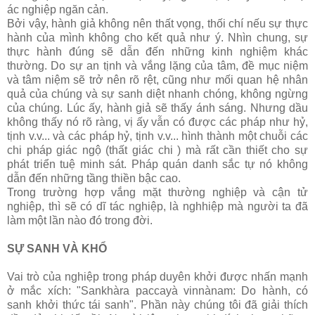
ác nghiệp ngăn cản.
Bởi vậy, hành giả không nên thất vọng, thối chí nếu sự thực
hành của mình không cho kết quả như ý. Nhìn chung, sự
thực hành đúng sẽ dẫn đến những kinh nghiệm khác
thường. Do sự an tịnh và vắng lặng của tâm, đề mục niệm
và tâm niệm sẽ trở nên rõ rệt, cũng như mối quan hệ nhân
quả của chúng và sự sanh diệt nhanh chóng, không ngừng
của chúng. Lúc ấy, hành giả sẽ thấy ánh sáng. Nhưng dầu
không thấy nó rõ ràng, vị ấy vẫn có được các pháp như hỷ,
tịnh v.v... và các pháp hỷ, tịnh v.v... hình thành một chuỗi các
chi pháp giác ngộ (thất giác chi ) mà rất cần thiết cho sự
phát triển tuệ minh sát. Pháp quán danh sắc tự nó không
dẫn đến những tầng thiền bậc cao.
Trong trường hợp vắng mặt thường nghiệp và cận tử
nghiệp, thì sẽ có dĩ tác nghiệp, là nghhiệp mà người ta đã
làm một lần nào đó trong đời.
SỰ SANH VÀ KHỔ
Vai trò của nghiệp trong pháp duyên khởi được nhấn mạnh
ở mắc xích: "Sankhàra paccayà vinnànam: Do hành, có
sanh khởi thức tái sanh". Phần này chúng tôi đã giải thích