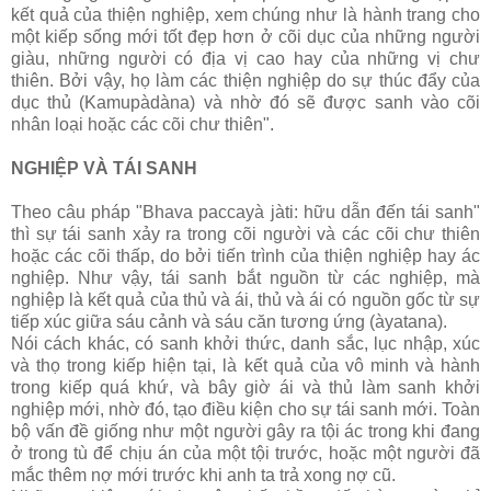
kết quả của thiện nghiệp, xem chúng như là hành trang cho
một kiếp sống mới tốt đẹp hơn ở cõi dục của những người
giàu, những người có địa vị cao hay của những vị chư
thiên. Bởi vậy, họ làm các thiện nghiệp do sự thúc đẩy của
dục thủ (Kamupàdàna) và nhờ đó sẽ được sanh vào cõi
nhân loại hoặc các cõi chư thiên".
NGHIỆP VÀ TÁI SANH
Theo câu pháp "Bhava paccayà jàti: hữu dẫn đến tái sanh"
thì sự tái sanh xảy ra trong cõi người và các cõi chư thiên
hoặc các cõi thấp, do bởi tiến trình của thiện nghiệp hay ác
nghiệp. Như vậy, tái sanh bắt nguồn từ các nghiệp, mà
nghiệp là kết quả của thủ và ái, thủ và ái có nguồn gốc từ sự
tiếp xúc giữa sáu cảnh và sáu căn tương ứng (àyatana).
Nói cách khác, có sanh khởi thức, danh sắc, lục nhập, xúc
và thọ trong kiếp hiện tại, là kết quả của vô minh và hành
trong kiếp quá khứ, và bây giờ ái và thủ làm sanh khởi
nghiệp mới, nhờ đó, tạo điều kiện cho sự tái sanh mới. Toàn
bộ vấn đề giống như một người gây ra tội ác trong khi đang
ở trong tù để chịu án của một tội trước, hoặc một người đã
mắc thêm nợ mới trước khi anh ta trả xong nợ cũ.