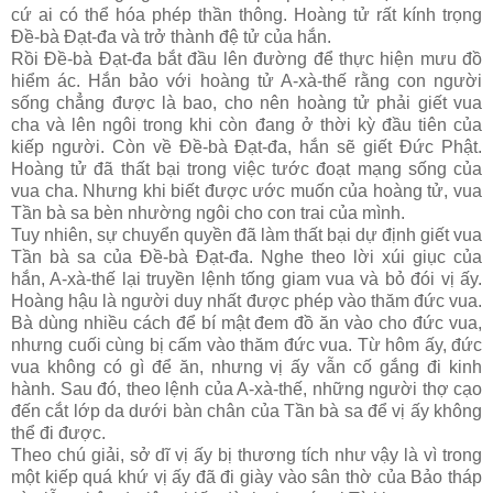
cứ ai có thể hóa phép thần thông. Hoàng tử rất kính trọng
Ðề-bà Ðạt-đa và trở thành đệ tử của hắn.
Rồi Ðề-bà Ðạt-đa bắt đầu lên đường để thực hiện mưu đồ
hiểm ác. Hắn bảo với hoàng tử A-xà-thế rằng con người
sống chẳng được là bao, cho nên hoàng tử phải giết vua
cha và lên ngôi trong khi còn đang ở thời kỳ đầu tiên của
kiếp người. Còn về Ðề-bà Ðạt-đa, hắn sẽ giết Ðức Phật.
Hoàng tử đã thất bại trong việc tước đoạt mạng sống của
vua cha. Nhưng khi biết được ước muốn của hoàng tử, vua
Tần bà sa bèn nhường ngôi cho con trai của mình.
Tuy nhiên, sự chuyển quyền đã làm thất bại dự định giết vua
Tần bà sa của Ðề-bà Ðạt-đa. Nghe theo lời xúi giục của
hắn, A-xà-thế lại truyền lệnh tống giam vua và bỏ đói vị ấy.
Hoàng hậu là người duy nhất được phép vào thăm đức vua.
Bà dùng nhiều cách để bí mật đem đồ ăn vào cho đức vua,
nhưng cuối cùng bị cấm vào thăm đức vua. Từ hôm ấy, đức
vua không có gì để ăn, nhưng vị ấy vẫn cố gắng đi kinh
hành. Sau đó, theo lệnh của A-xà-thế, những người thợ cạo
đến cắt lớp da dưới bàn chân của Tần bà sa để vị ấy không
thể đi được.
Theo chú giải, sở dĩ vị ấy bị thương tích như vậy là vì trong
một kiếp quá khứ vị ấy đã đi giày vào sân thờ của Bảo tháp