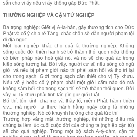
sẵn cho vị ấy nếu vị ấy không gặp Ðức Phật.
THƯỜNG NGHIỆP VÀ CẬN TỬ NGHIỆP
Ba trọng nghiệp: Giết vị A-la-hán, gây thương tích cho Ðức
Phật và cố ý chia rẽ Tăng, chắc chắn sẽ dẫn người phạm tội
đi địa ngục.
Một loại nghiệp khác cho quả là thường nghiệp. Không
sống cuộc đời thiện hạnh sẽ trở thành thói quen nếu không
có biện pháp nào hoá giải nó, và nó sẽ cho quả ác trong
kiếp sống tương lai. Bởi vậy, người cư sĩ, nếu sống có ngũ
giới và nếu bị phạm giới nào thì phải sám hối và thọ trì lại
cho trong sạch. Giới trong sạch cần thiết cho vị Tỳ khưu.
Nếu vô ý hoặc cố ý phạm phải một giới cấm nào đó mà
không sám hối cho trong sạch thì sẽ trở thành thói quen. Bởi
vậy, vị Tỳ khưu phải tinh tấn gìn giữ giới luật.
Bố thí, tôn kính cha mẹ và thầy tổ, niệm Phật, hành thiền
v.v... mà người ta thực hành hằng ngày cũng là những
thường nghiệp. Nó có khuynh hướng cho quả tức thì.
Trường hợp vắng mặt thường nghiệp, thì những điều mà
chúng ta làm lúc cuối cuộc đời của chúng ta (nghiệp cận tử)
sẽ cho quả nghiệp. Trong một bộ sách A-tỳ-đàm, cận tử