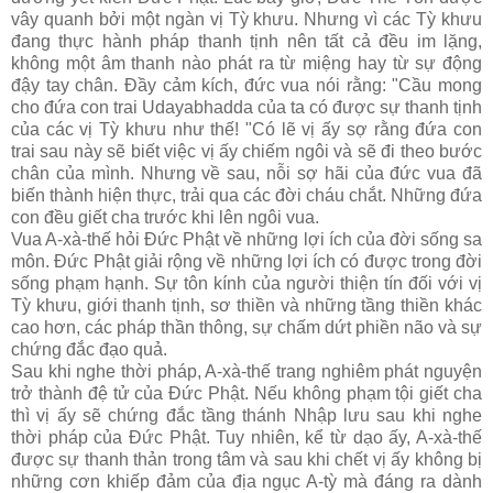
vây quanh bởi một ngàn vị Tỳ khưu. Nhưng vì các Tỳ khưu
đang thực hành pháp thanh tịnh nên tất cả đều im lặng,
không một âm thanh nào phát ra từ miệng hay từ sự động
đậy tay chân. Ðầy cảm kích, đức vua nói rằng: "Cầu mong
cho đứa con trai Udayabhadda của ta có được sự thanh tịnh
của các vị Tỳ khưu như thế! "Có lẽ vị ấy sợ rằng đứa con
trai sau này sẽ biết việc vị ấy chiếm ngôi và sẽ đi theo bước
chân của mình. Nhưng về sau, nỗi sợ hãi của đức vua đã
biến thành hiện thực, trải qua các đời cháu chắt. Những đứa
con đều giết cha trước khi lên ngôi vua.
Vua A-xà-thế hỏi Ðức Phật về những lợi ích của đời sống sa
môn. Ðức Phật giải rộng về những lợi ích có được trong đời
sống phạm hạnh. Sự tôn kính của người thiện tín đối với vị
Tỳ khưu, giới thanh tịnh, sơ thiền và những tầng thiền khác
cao hơn, các pháp thần thông, sự chấm dứt phiền não và sự
chứng đắc đạo quả.
Sau khi nghe thời pháp, A-xà-thế trang nghiêm phát nguyện
trở thành đệ tử của Ðức Phật. Nếu không phạm tội giết cha
thì vị ấy sẽ chứng đắc tầng thánh Nhập lưu sau khi nghe
thời pháp của Ðức Phật. Tuy nhiên, kể từ dạo ấy, A-xà-thế
được sự thanh thản trong tâm và sau khi chết vị ấy không bị
những cơn khiếp đảm của địa ngục A-tỳ mà đáng ra dành