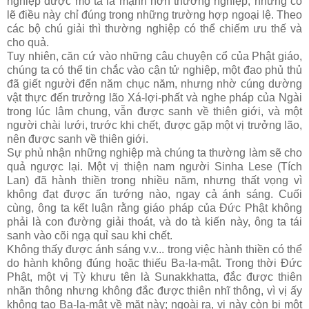
nghiệp được mô tả là mạnh hơn thường nghiệp, nhưng có
lẽ điều này chỉ đúng trong những trường hợp ngoại lệ. Theo
các bộ chú giải thì thường nghiệp có thể chiếm ưu thế và
cho quả.
Tuy nhiên, căn cứ vào những câu chuyện cổ của Phật giáo,
chúng ta có thể tin chắc vào cận tử nghiệp, một đao phủ thủ
đã giết người đến năm chục năm, nhưng nhờ cúng dường
vật thực đến trưởng lão Xá-lợi-phất và nghe pháp của Ngài
trong lúc lâm chung, vẫn được sanh về thiên giới, và một
người chài lưới, trước khi chết, được gặp một vị trưởng lão,
nên được sanh về thiên giới.
Sự phủ nhận những nghiệp mà chúng ta thường làm sẽ cho
quả ngược lại. Một vị thiện nam người Sinha Lese (Tích
Lan) đã hành thiền trong nhiều năm, nhưng thất vọng vì
không đạt được ấn tướng nào, ngay cả ánh sáng. Cuối
cùng, ông ta kết luận rằng giáo pháp của Ðức Phật không
phải là con đường giải thoát, và do tà kiến này, ông ta tái
sanh vào cõi ngạ quỉ sau khi chết.
Không thấy được ánh sáng v.v... trong việc hành thiền có thể
do hành không đúng hoặc thiếu Ba-la-mật. Trong thời Ðức
Phật, một vị Tỳ khưu tên là Sunakkhatta, đắc được thiên
nhãn thông nhưng không đắc được thiên nhĩ thông, vì vị ấy
không tạo Ba-la-mật về mặt này; ngoài ra, vị này còn bị một