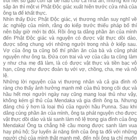
trút hết số gạo còn lại để nấu cho cả nhà ăn, nhưng khi họ
sắp ăn thì một vị Phật Ðộc giác xuất hiện trước cửa nhà của
ông ta để khất thực.
Nhìn thấy Ðức Phật Ðộc giác, vị thương nhân suy nghĩ về
ác nghiệp của mình, rằng do kiếp trước thiếu pháp bố thí
nên bây giờ mới bị đói. Rồi ông ta dâng phần ăn của mình
đến Phật Ðộc giác và nguyện có được vật thực dồi dào,
được sống chung với những người trong nhà ở kiếp sau.
Vợ của ông ta cũng bố thí phần ăn của bà và cũng phát
nguyện như ông ta. Ðứa con trai và vợ của cậu ta cũng làm
y như cha mẹ đã làm, là có được vật thực và tiền bạc vô
hạn, cũng như được đoàn tụ với vợ, chồng, cha, mẹ và nô
lệ.
Những lời nguyện của vị thương nhân và cả gia đình rõ
ràng cho thấy ảnh hưởng mạnh mẽ của thủ trong cõi dục và
hầu hết mọi người ngày nay cũng mang loại thủ như vậy,
không kém gì thủ của Mendaka và gia đình ông ta. Nhưng
đáng chú ý hơn là loại thủ của người hầu Punna. Sau khi
dâng cúng phần ăn của mình, ông ta phát nguyện cho được
vật thực dồi dào và tái sanh làm nô lệ trong gia đình của ông
Mendaka! Ông ta chẳng hề cầu mong được sanh làm vua
hay phú hộ; Sự luyến ái nặng tình của ông ta đối với những
người chủ của mình thật mạnh mẽ, đến nỗi ông ta chỉ muốn