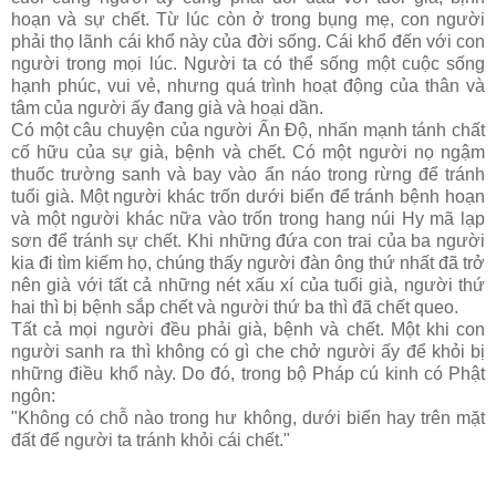
hoạn và sự chết. Từ lúc còn ở trong bụng mẹ, con người
phải thọ lãnh cái khổ này của đời sống. Cái khổ đến với con
người trong mọi lúc. Người ta có thể sống một cuộc sống
hạnh phúc, vui vẻ, nhưng quá trình hoạt động của thân và
tâm của người ấy đang già và hoại dần.
Có một câu chuyện của người Ấn Ðộ, nhấn mạnh tánh chất
cố hữu của sự già, bệnh và chết. Có một người nọ ngậm
thuốc trường sanh và bay vào ẩn náo trong rừng để tránh
tuổi già. Một người khác trốn dưới biển để tránh bệnh hoạn
và một người khác nữa vào trốn trong hang núi Hy mã lạp
sơn để tránh sự chết. Khi những đứa con trai của ba người
kia đi tìm kiếm họ, chúng thấy người đàn ông thứ nhất đã trở
nên già với tất cả những nét xấu xí của tuổi già, người thứ
hai thì bị bệnh sắp chết và người thứ ba thì đã chết queo.
Tất cả mọi người đều phải già, bệnh và chết. Một khi con
người sanh ra thì không có gì che chở người ấy để khỏi bị
những điều khổ này. Do đó, trong bộ Pháp cú kinh có Phật
ngôn:
"Không có chỗ nào trong hư không, dưới biển hay trên mặt
đất để người ta tránh khỏi cái chết."