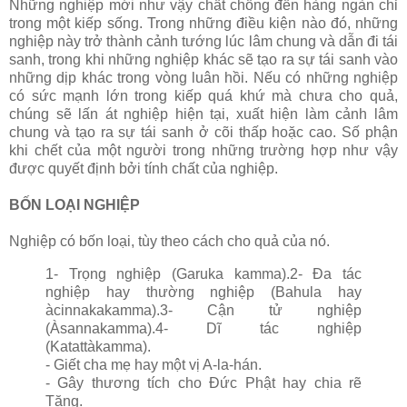
Những nghiệp mới như vậy chất chồng đến hàng ngàn chỉ
trong một kiếp sống. Trong những điều kiện nào đó, những
nghiệp này trở thành cảnh tướng lúc lâm chung và dẫn đi tái
sanh, trong khi những nghiệp khác sẽ tạo ra sự tái sanh vào
những dịp khác trong vòng luân hồi. Nếu có những nghiệp
có sức mạnh lớn trong kiếp quá khứ mà chưa cho quả,
chúng sẽ lấn át nghiệp hiện tại, xuất hiện làm cảnh lâm
chung và tạo ra sự tái sanh ở cõi thấp hoặc cao. Số phận
khi chết của một người trong những trường hợp như vậy
được quyết định bởi tính chất của nghiệp.
BỐN LOẠI NGHIỆP
Nghiệp có bốn loại, tùy theo cách cho quả của nó.
1- Trọng nghiệp (Garuka kamma).
2- Ða tác
nghiệp hay thường nghiệp (Bahula hay
àcinnakakamma).
3- Cận tử nghiệp
(Àsannakamma).
4- Dĩ tác nghiệp
(Katattàkamma).
- Giết cha mẹ hay một vị A-la-hán.
- Gây thương tích cho Ðức Phật hay chia rẽ
Tăng.