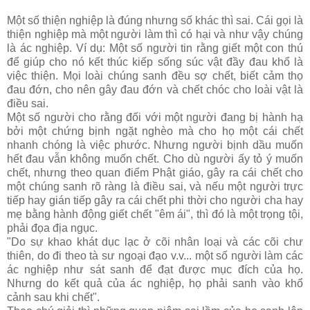
Một số thiện nghiệp là đúng nhưng số khác thì sai. Cái gọi là
thiện nghiệp mà một người làm thì có hại và như vậy chúng
là ác nghiệp. Ví dụ: Một số người tin rằng giết một con thú
để giúp cho nó kết thúc kiếp sống súc vật đầy đau khổ là
việc thiện. Mọi loài chúng sanh đều sợ chết, biết cảm thọ
đau đớn, cho nên gây đau đớn và chết chóc cho loài vật là
điều sai.
Một số người cho rằng đối với một người đang bị hành hạ
bởi một chứng bịnh ngặt nghèo mà cho họ một cái chết
nhanh chóng là việc phước. Nhưng người bịnh dầu muốn
hết đau vẫn không muốn chết. Cho dù người ấy tỏ ý muốn
chết, nhưng theo quan điểm Phật giáo, gây ra cái chết cho
một chúng sanh rõ ràng là điều sai, và nếu một người trực
tiếp hay gián tiếp gây ra cái chết phi thời cho người cha hay
mẹ bằng hành động giết chết "êm ái", thì đó là một trọng tội,
phải đọa địa ngục.
"Do sự khao khát dục lạc ở cõi nhân loại và các cõi chư
thiên, do đi theo tà sư ngoại đạo v.v... một số người làm các
ác nghiệp như sát sanh để đạt được mục đích của họ.
Nhưng do kết quả của ác nghiệp, họ phải sanh vào khổ
cảnh sau khi chết".