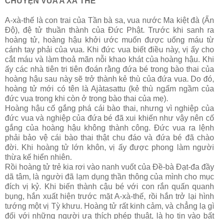
CHUYỆN VUA A XÀ THẾ
A-xà-thế là con trai của Tần bà sa, vua nước Ma kiệt đà (Ấn
Ðộ), đệ tử thuần thành của Ðức Phật. Trước khi sanh ra
hoàng tử, hoàng hậu khởi ước muốn được uống máu từ
cánh tay phải của vua. Khi đức vua biết điều này, vị ấy cho
cắt máu và làm thoả mãn nỗi khao khát của hoàng hậu. Khi
ấy các nhà tiên tri tiên đoán rằng đứa bé trong bào thai của
hoàng hậu sau này sẽ trở thành kẻ thù của đứa vua. Do đó,
hoàng tử mới có tên là Ajàtasattu (kẻ thù ngấm ngầm của
đức vua trong khi còn ở trong bào thai của mẹ).
Hoàng hậu cố gắng phá cái bào thai, nhưng vì nghiệp của
đức vua và nghiệp của đứa bé đã xui khiến như vậy nên cố
gắng của hoàng hậu không thành công. Ðức vua ra lệnh
phải bảo vệ cái bào thai thật chu đáo và đứa bé đã chào
đời. Khi hoàng tử lớn khôn, vị ấy được phong làm người
thừa kế hiển nhiên.
Rồi hoàng tử trẻ kia rơi vào nanh vuốt của Ðề-bà Ðạt-đa đầy
dã tâm, là người đã lạm dụng thần thông của mình cho mục
đích vị kỷ. Khi biến thành cậu bé với con rắn quấn quanh
bụng, hắn xuất hiện trước mặt A-xà-thế, rồi hắn trở lại hình
tướng một vị Tỳ khưu. Hoàng tử rất kinh cảm, và chẳng lạ gì
đối với những người ưa thích phép thuật, là họ tin vào bất